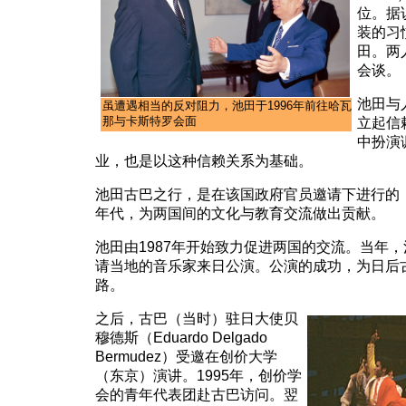
位。据
装的习
田。两
会谈。
池田与
虽遭遇相当的反对阻力，池田于1996年前往哈瓦
那与卡斯特罗会面
立起信
中扮演
业，也是以这种信赖关系为基础。
池田古巴之行，是在该国政府官员邀请下进行的，那
年代，为两国间的文化与教育交流做出贡献。
池田由1987年开始致力促进两国的交流。当年
请当地的音乐家来日公演。公演的成功，为日后
路。
之后，古巴（当时）驻日大使贝
穆德斯（Eduardo Delgado
Bermudez）受邀在创价大学
（东京）演讲。1995年，创价学
会的青年代表团赴古巴访问。翌