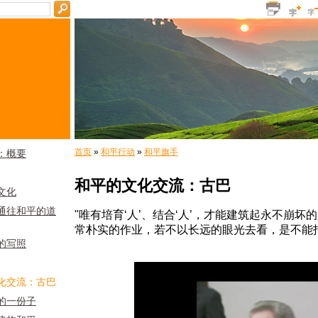
首页
»
和平行动
»
和平旗手
：概要
和平的文化交流：古巴
文化
通往和平的道
"
唯有培育‘人’、结合‘人’，才能建筑起永不崩
常朴实的作业，若不以长远的眼光去看，是不能
的写照
化交流：古巴
的一份子