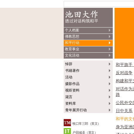
个人档案
佛教思想
和平行动
教育事业
文化活动
悼辞
和平旗手
书籍著作
反对战争
活动
构建和平
摄影作品
对话作为
视听资料
路
箴言
公民外交
资料库
青年展开行动
日中关系
和平的文
牧口常三郎（英文）
身为亚洲
户田城圣（英文）