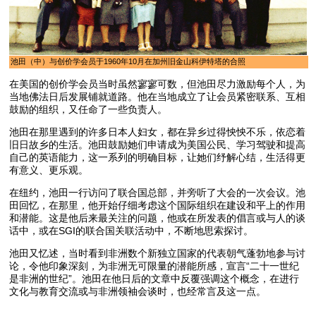
池田（中）与创价学会员于1960年10月在加州旧金山科伊特塔的合照
在美国的创价学会员当时虽然寥寥可数，但池田尽力激励每个人，为
当地佛法日后发展铺就道路。他在当地成立了让会员紧密联系、互相
鼓励的组织，又任命了一些负责人。
池田在那里遇到的许多日本人妇女，都在异乡过得怏怏不乐，依恋着
旧日故乡的生活。池田鼓励她们申请成为美国公民、学习驾驶和提高
自己的英语能力，这一系列的明确目标，让她们纾解心结，生活得更
有意义、更乐观。
在纽约，池田一行访问了联合国总部，并旁听了大会的一次会议。池
田回忆，在那里，他开始仔细考虑这个国际组织在建设和平上的作用
和潜能。这是他后来最关注的问题，他或在所发表的倡言或与人的谈
话中，或在SGI的联合国关联活动中，不断地思索探讨。
池田又忆述，当时看到非洲数个新独立国家的代表朝气蓬勃地参与讨
论，令他印象深刻，为非洲无可限量的潜能所感，宣言“二十一世纪
是非洲的世纪”。池田在他日后的文章中反覆强调这个概念，在进行
文化与教育交流或与非洲领袖会谈时，也经常言及这一点。