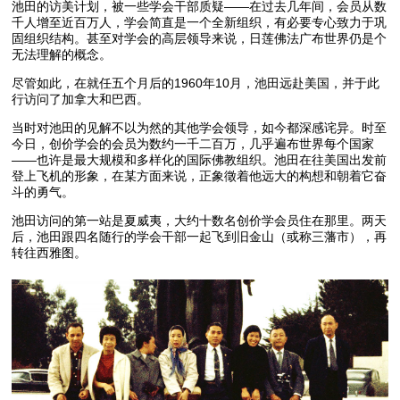
池田的访美计划，被一些学会干部质疑——在过去几年间，会员从数
千人增至近百万人，学会简直是一个全新组织，有必要专心致力于巩
固组织结构。甚至对学会的高层领导来说，日莲佛法广布世界仍是个
无法理解的概念。
尽管如此，在就任五个月后的1960年10月，池田远赴美国，并于此
行访问了加拿大和巴西。
当时对池田的见解不以为然的其他学会领导，如今都深感诧异。时至
今日，创价学会的会员为数约一千二百万，几乎遍布世界每个国家
——也许是最大规模和多样化的国际佛教组织。池田在往美国出发前
登上飞机的形象，在某方面来说，正象徵着他远大的构想和朝着它奋
斗的勇气。
池田访问的第一站是夏威夷，大约十数名创价学会员住在那里。两天
后，池田跟四名随行的学会干部一起飞到旧金山（或称三藩市），再
转往西雅图。