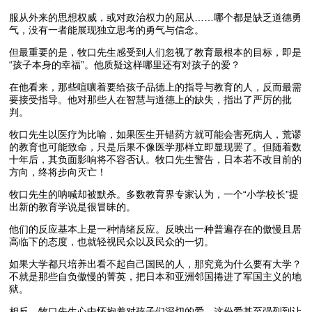
服从外来的思想权威，或对政治权力的屈从……哪个都是缺乏道德勇
气，没有一者能展现独立思考的勇气与信念。
但最重要的是，牧口先生感受到人们忽视了教育最根本的目标，即是
“孩子本身的幸福”。他质疑这样哪里还有对孩子的爱？
在他看来，那些喧嚷着要给孩子品德上的指导与教育的人，反而最需
要接受指导。他对那些人在智慧与道德上的缺失，指出了严厉的批
判。
牧口先生以医疗为比喻，如果医生开错药方就可能会害死病人，荒谬
的教育也可能致命，只是后果不像医学那样立即显现罢了。但随着数
十年后，其负面影响将不容否认。牧口先生警告，日本若不改目前的
方向，终将步向灭亡！
牧口先生的呐喊却被默杀。多数教育界专家认为，一个“小学校长”提
出新的教育学说是很冒昧的。
他们的反应基本上是一种情绪反应。反映出一种普遍存在的傲慢且居
高临下的态度，也就轻视民众以及民众的一切。
如果大学都只培养出看不起自己国民的人，那究竟为什么要有大学？
不就是那些自负傲慢的菁英，把日本和亚洲邻国捲进了军国主义的地
狱。
相反，牧口先生心中怀抱着对孩子们深切的爱。这份爱甚至强烈到让