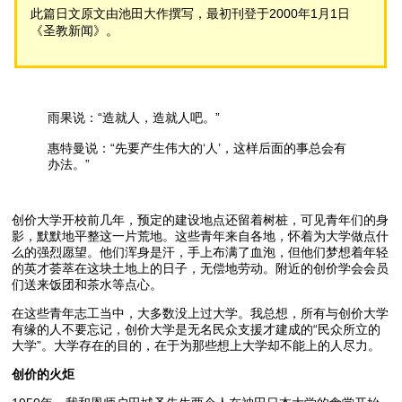
此篇日文原文由池田大作撰写，最初刊登于2000年1月1日
《圣教新闻》。
雨果说：“造就人，造就人吧。”
惠特曼说：“先要产生伟大的‘人’，这样后面的事总会有
办法。”
创价大学开校前几年，预定的建设地点还留着树桩，可见青年们的身
影，默默地平整这一片荒地。这些青年来自各地，怀着为大学做点什
么的强烈愿望。他们浑身是汗，手上布满了血泡，但他们梦想着年轻
的英才荟萃在这块土地上的日子，无偿地劳动。附近的创价学会会员
们送来饭团和茶水等点心。
在这些青年志工当中，大多数没上过大学。我总想，所有与创价大学
有缘的人不要忘记，创价大学是无名民众支援才建成的“民众所立的
大学”。大学存在的目的，在于为那些想上大学却不能上的人尽力。
创价的火炬