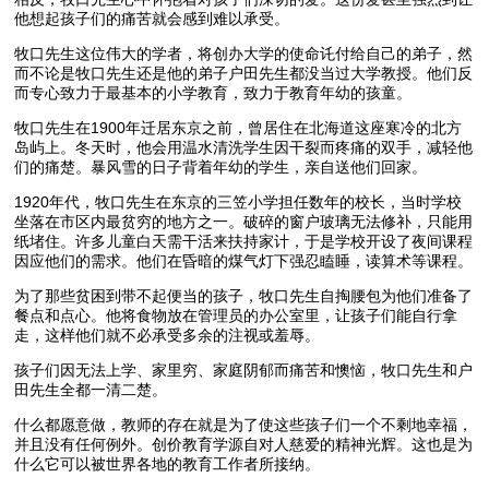
他想起孩子们的痛苦就会感到难以承受。
牧口先生这位伟大的学者，将创办大学的使命讬付给自己的弟子，然
而不论是牧口先生还是他的弟子户田先生都没当过大学教授。他们反
而专心致力于最基本的小学教育，致力于教育年幼的孩童。
牧口先生在1900年迁居东京之前，曾居住在北海道这座寒冷的北方
岛屿上。冬天时，他会用温水清洗学生因干裂而疼痛的双手，减轻他
们的痛楚。暴风雪的日子背着年幼的学生，亲自送他们回家。
1920年代，牧口先生在东京的三笠小学担任数年的校长，当时学校
坐落在市区内最贫穷的地方之一。破碎的窗户玻璃无法修补，只能用
纸堵住。许多儿童白天需干活来扶持家计，于是学校开设了夜间课程
因应他们的需求。他们在昏暗的煤气灯下强忍瞌睡，读算术等课程。
为了那些贫困到带不起便当的孩子，牧口先生自掏腰包为他们准备了
餐点和点心。他将食物放在管理员的办公室里，让孩子们能自行拿
走，这样他们就不必承受多余的注视或羞辱。
孩子们因无法上学、家里穷、家庭阴郁而痛苦和懊恼，牧口先生和户
田先生全都一清二楚。
什么都愿意做，教师的存在就是为了使这些孩子们一个不剩地幸福，
并且没有任何例外。创价教育学源自对人慈爱的精神光辉。这也是为
什么它可以被世界各地的教育工作者所接纳。