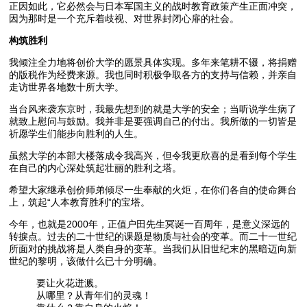
正因如此，它必然会与日本军国主义的战时教育政策产生正面冲突，
因为那时是一个充斥着歧视、对世界封闭心扉的社会。
构筑胜利
我倾注全力地将创价大学的愿景具体实现。多年来笔耕不辍，将捐赠
的版税作为经费来源。我也同时积极争取各方的支持与信赖，并亲自
走访世界各地数十所大学。
当台风来袭东京时，我最先想到的就是大学的安全；当听说学生病了
就致上慰问与鼓励。我并非是要强调自己的付出。我所做的一切皆是
祈愿学生们能步向胜利的人生。
虽然大学的本部大楼落成令我高兴，但令我更欣喜的是看到每个学生
在自己的内心深处筑起壮丽的胜利之塔。
希望大家继承创价师弟倾尽一生奉献的火炬，在你们各自的使命舞台
上，筑起“人本教育胜利”的宝塔。
今年，也就是2000年，正值户田先生冥诞一百周年，是意义深远的
转捩点。过去的二十世纪的课题是物质与社会的变革。而二十一世纪
所面对的挑战将是人类自身的变革。当我们从旧世纪末的黑暗迈向新
世纪的黎明，该做什么已十分明确。
要让火花迸溅。
从哪里？从青年们的灵魂！