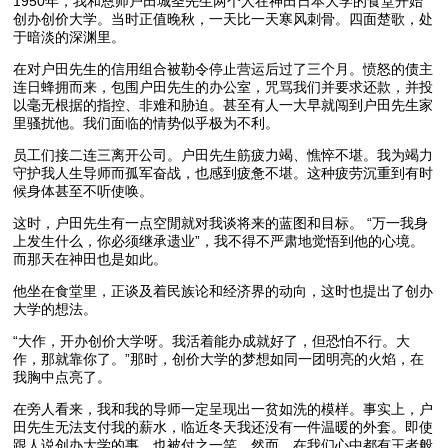
1950年，我和恩师户田城圣先生两个人在神田日本大学的食堂开始
创办创价大学。当时正值晚秋，一天比一天寒风刺骨。四面楚歌，处
于暗淡的深渊里。
在对户田先生的信用组合被勒令停止营运后过了三个月。愤怒的债主
连日蜂拥而来，包围户田先生的办公室，咒骂我们并要求还款，并投
以毫无根据的指控、非难和胁迫。甚至有人一大早就闯到户田先生家
里骚扰他。我们面临的情势似乎极为不利。
员工们接二连三离开公司。户田先生筋疲力竭、憔悴不堪。我为竭力
守护我人生导师而孤军奋战，也感到疲惫不堪。这种疲劳沉重到有时
候身体甚至不听使唤。
这时，户田先生有一点空閒就对我谈将来的蓝图和目标。 “万一我身
上发生什么，你必须继承遗业”，我不得不严肃地觉悟到他的心境。
而那天在神田也是如此。
他坐在食堂里，正谈及着民族论和经济界的动向，这时也提出了创办
大学的想法。
“大作，开办创价大学呀。我活着能办成就好了，但恐怕不行。大
作，那就靠你了。”那时，创价大学的梦想如同一团明亮的火焰，在
我胸中点亮了。
在旁人看来，我和我的导师一定呈现出一贫如洗的模样。事实上，户
田先生无法支付我的薪水，临近冬天我还没有一件温暖的外套。即使
跟人说创办大学的事，也被付之一笑。然而，在我们心中都有王者般