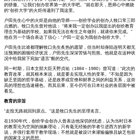
的骄傲。“让我们创办世界第一的大学吧。”就在那天，恩师心中燃烧
的“创价大学”的火炬传递到了我这里。
户田先生心中的火炬是由他的导师――创价学会的创办人牧口常三郎
点燃的。牧口先生曾对他说： “将来我一定创办以我提出的创价教育
理念为基础的学校。如果我无法在有生之年做到，就请你来完成。”
他在另一个场合表达了信心：“户田一定会为我创办创价大学。”
户田先生比谁都理解牧口先生炙热的愿望，但当时却身陷连明天都无
法预测的困顿经济状况，户田先生深深苦恼与煎熬。他就是在这种状
况中给我留下宛如“遗言”般的交代。
同一时期，日本文部大臣天野贞祐（1884－1980）曾写道：“此次的
教育改革，就其根本来说，就是要去实现人性的变革。”不知是因为
缺乏坚固的哲学基础，还是政界或官僚和财界之间的利益关系，这崇
高的理想也迅速褪色。而其后果，至今仍可在日本社会的各层面中被
看见。
教育的宗旨
“走投无路就回到原点。”这是牧口先生的至理名言。
在1930年代，创价学会创办人曾表达他深切的忧虑，认为当时日本
的教育沦为空洞的抽象理论，只有毫无经验的学者引进西方的新学
说，并强行套用于教学现场；不然就是被设计来灌输偏狭且缺乏包容
的国家主义的思想。