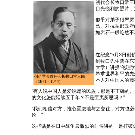
初代会长牧口常三
目光锐利的照片，
似乎对弟子很严厉
己。对抗军部政府
如岩石一般屹然不
在纪念“5月3日创
到牧口先生曾在东
大学）讲授“伦理
希求世界和平的先
创价学会首任会长牧口常三郎
本人对中国人的蔑
（1871－1944）
“有人说中国人是爱说谎的民族，那是不正确的
的文化怎能延续五千年？不是匪夷所思吗？”
“我们相信对方，推心置腹地与之交往，对方也
论。”
这些话是在日中战争最激烈的时候讲的，是打破