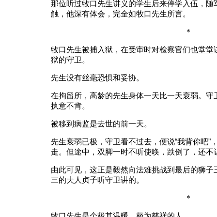
那位听过牧口先生讲义的学生后来停学入伍，随
触，他深有体会，完全如牧口先生所言。
＊
牧口先生被捕入狱，在受审时对检察官们也堂堂
狱的守卫。
先生没有丝毫恐惧和妥协。
在拘留所，高龄的先生身体一天比一天衰弱。守
执意不肯。
被移到病监是去世的前一天。
先生衰弱已极，守卫看不过去，便说“我背你吧”，
走。但途中，双脚一时不听使唤，跌倒了，还不
由此可见，这正是毅然向法难挑战到最后的狮子
三的夫人贞子听守卫讲的。
＊
牧口先生是个极其温暖、极为慈祥的人。