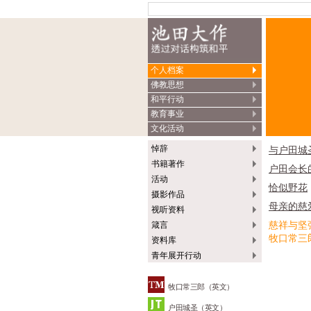
个人档案
佛教思想
和平行动
教育事业
文化活动
悼辞
与户田城
书籍著作
户田会长
活动
恰似野花
摄影作品
母亲的慈
视听资料
慈祥与坚
箴言
牧口常三
资料库
青年展开行动
牧口常三郎（英文）
户田城圣（英文）