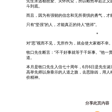
先生永远都慈爱、关怀民众，所以毅然举起正义
斗到底。
而且，因为有强韧的信念和无所畏惧的勇气，才
只有“坚强”的人，才能真正的待人“慈祥”。
＊
对“恶”视而不见，无所作为，就会使大家都不幸
牧口先生断言：“不干好事就等于干坏事。”他一
道。
本月是牧口先生入信七十周年，6月6日是先生
高举先师以身垂示的人道之旗，去恶除凶，用人
价精神。
分享此页内容