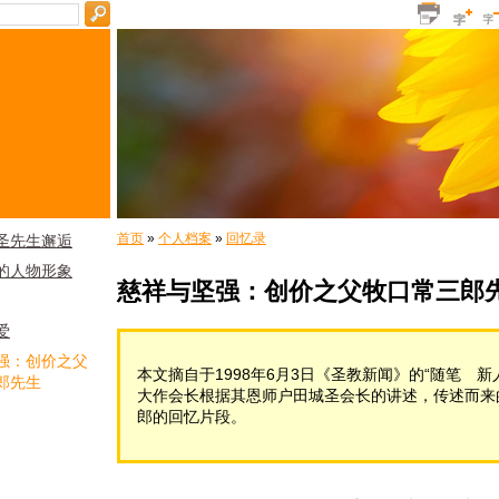
首页
»
个人档案
»
回忆录
圣先生邂逅
的人物形象
慈祥与坚强：创价之父牧口常三郎
爱
强：创价之父
本文摘自于1998年6月3日《圣教新闻》的“随笔 
郎先生
大作会长根据其恩师户田城圣会长的讲述，传述而来
郎的回忆片段。