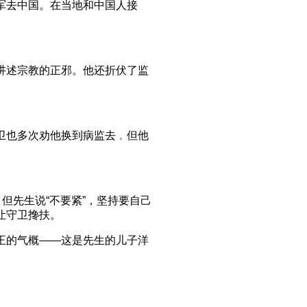
军去中国。在当地和中国人接
讲述宗教的正邪。他还折伏了监
卫也多次劝他换到病监去﹐但他
但先生说“不要紧”，坚持要自己
让守卫搀扶。
王的气概——这是先生的儿子洋