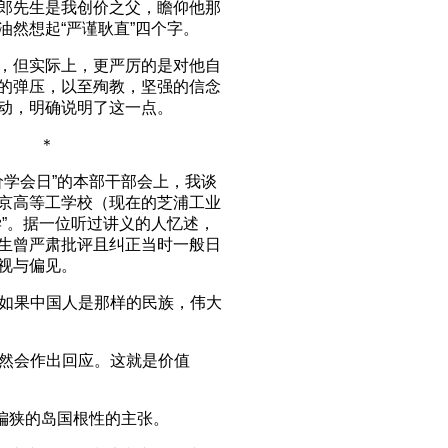
郎先生是我创价之父，瞻仰他那
油然想起“严谨耿直”四个字。
，但实际上，更严厉的是对他自
的弹压，以至殉教，坚强的信念
动，明确说明了这一点。
＊
价学会日”的本部干部会上，我谈
京高等工学校（现在的芝浦工业
学”。据一位听过讲义的人忆述，
生曾严肃批评且纠正当时一般日
视与偏见。
。如果中国人是那样的民族，伟大
必然会作出回应。这就是价值
偏狭的岛国根性的主张。