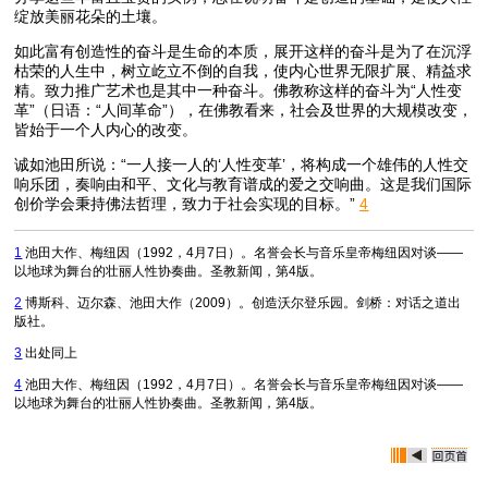
绽放美丽花朵的土壤。
如此富有创造性的奋斗是生命的本质，展开这样的奋斗是为了在沉浮
枯荣的人生中，树立屹立不倒的自我，使内心世界无限扩展、精益求
精。致力推广艺术也是其中一种奋斗。佛教称这样的奋斗为“人性变
革”（日语：“人间革命”），在佛教看来，社会及世界的大规模改变，
皆始于一个人内心的改变。
诚如池田所说：“一人接一人的‘人性变革’，将构成一个雄伟的人性交
响乐团，奏响由和平、文化与教育谱成的爱之交响曲。这是我们国际
创价学会秉持佛法哲理，致力于社会实现的目标。”
4
1
池田大作、梅纽因（1992，4月7日）。名誉会长与音乐皇帝梅纽因对谈——
以地球为舞台的壮丽人性协奏曲。
圣教新闻
，第4版。
2
博斯科、迈尔森、池田大作（2009）。
创造沃尔登乐园
。剑桥：对话之道出
版社。
3
出处同上
4
池田大作、梅纽因（1992，4月7日）。名誉会长与音乐皇帝梅纽因对谈——
以地球为舞台的壮丽人性协奏曲。
圣教新闻
，第4版。