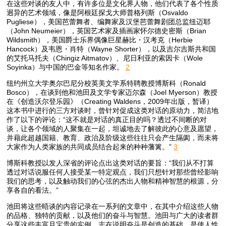
在这些对谈的友人中，有许多位是文化界人物，他们代表了各个性质
迥异的艺术领域，像是阿根廷探戈大师普格列斯（Osvaldo
Pugliese），美国芭蕾舞者、编舞家及汉堡芭蕾舞剧团总监纽迈耶
（John Neumeier），英国艺术家及插画家怀尔德史密斯（Brian
Wildsmith），美国爵士乐界偶像巨星赫比・汉考克（Herbie
Hancock）及韦恩・肖特（Wayne Shorter），以及吉尔吉斯共和国
的艾托马托夫（Chingiz Aitmatov）、尼日利亚的索因卡（Wole
Soyinka）与中国的巴金等知名作家。
2
纽约州立大学奥尔巴尼分校英美文学系特聘教授博斯科（Ronald
Bosco），在谈到他和池田及文学专家迈尔森（Joel Myerson）教授
在《创造沃尔登乐园》（Creating Waldens，2009年出版，暂译）
这本书中进行的三方对谈时，曾针对促成这类对话的原动力，简洁地
作了以下的评论：“这不就是对话的真正目的吗？透过不间断的对
谈，让各个领域的人聚集在一起，坦诚地去了解彼此的心意及愿望，
并藉此超越国籍、教育、政治及阶级这些往往只会产生隔阂，而未将
大家作为人类家族的共同成员结合起来的种种藩篱。”
3
博斯科教授以发人深省的评论点出这类对话的要旨：“我们从不打算
透过对话说服任何人接受某一特定观点，我们只想针对那些曾经影响
我们的思考，以及触动我们的心弦的杰出人物和精神智慧的根源，分
享各自的看法。”
池田将这些晤谈的内容记录在一系列的文章中，在其中介绍这些人物
的品格、独特的贡献，以及他们的奋斗与智慧。池田与广大的读者群
分享这些丰富且宝贵的实例，志在说明奋斗是创造的基础，是使人性