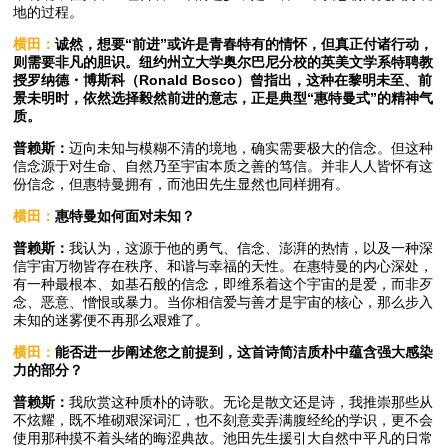
地的过程。
横田：
诚然，想要“前进”或许是青春特有的情怀，但真正付诸行动，
则需要非凡的胆识。纽约州立大学奥尔巴尼分校的英美文学系特聘教
授罗纳德・博斯科（Ronald Bosco）曾指出，这种在黎明未至、前
景未明时，依然选择毅然前进的意志，正是典型“惠特曼式”的精神气
质。
普赖斯：
迈向未知与模糊不清的境地，确实需要极大的信念。但这种
信念源于对生命、自然乃至宇宙本质之善的笃信。并非人人皆怀有这
份信念，但惠特曼拥有，而池田先生显然也同样拥有。
横田：
惠特曼如何面对未知？
普赖斯：
我认为，这源于他的勇气、信念、澎湃的热情，以及一种深
信宇宙万物皆存在秩序、和谐与幸福的天性。在惠特曼的内心深处，
有一种最根本、如基石般的信念，即维系着这个宇宙的是爱，而非歹
念、恶意、憎恨或暴力。当你相信爱与善才是宇宙的核心，那么步入
未知的迷雾便不再那么艰难了。
横田：
能否进一步阐述您之前提到，这首诗简洁质朴中蕴含强大感染
力的部分？
普赖斯：
我欣赏这种质朴的诗歌。无论是散文还是诗，我推崇那些从
不炫耀，既不堆砌艰深词汇，也不刻意卖弄满腹经纶的学识，更不会
使用那种摸不着头绪的晦涩典故。池田先生援引大自然中平凡的日常