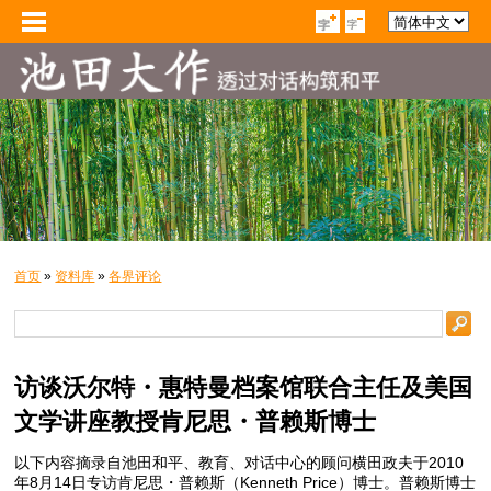
首页
»
资料库
»
各界评论
访谈沃尔特・惠特曼档案馆联合主任及美国
文学讲座教授肯尼思・普赖斯博士
以下内容摘录自池田和平、教育、对话中心的顾问横田政夫于2010
年8月14日专访肯尼思・普赖斯（Kenneth Price）博士。普赖斯博士