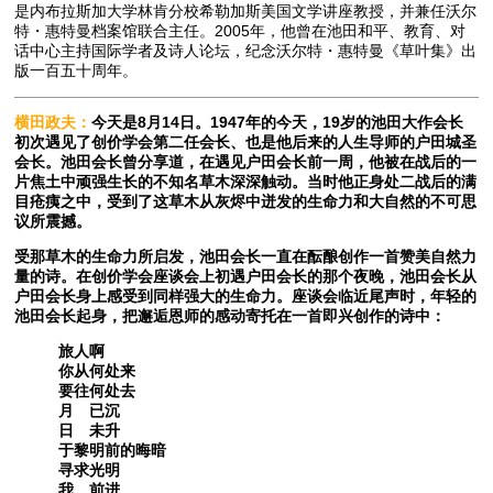
是内布拉斯加大学林肯分校希勒加斯美国文学讲座教授，并兼任沃尔
特・惠特曼档案馆联合主任。2005年，他曾在池田和平、教育、对
话中心主持国际学者及诗人论坛，纪念沃尔特・惠特曼《草叶集》出
版一百五十周年。
横田政夫：
今天是8月14日。1947年的今天，19岁的池田大作会长
初次遇见了创价学会第二任会长、也是他后来的人生导师的户田城圣
会长。池田会长曾分享道，在遇见户田会长前一周，他被在战后的一
片焦土中顽强生长的不知名草木深深触动。当时他正身处二战后的满
目疮痍之中，受到了这草木从灰烬中迸发的生命力和大自然的不可思
议所震撼。
受那草木的生命力所启发，池田会长一直在酝酿创作一首赞美自然力
量的诗。在创价学会座谈会上初遇户田会长的那个夜晚，池田会长从
户田会长身上感受到同样强大的生命力。座谈会临近尾声时，年轻的
池田会长起身，把邂逅恩师的感动寄托在一首即兴创作的诗中：
旅人啊
你从何处来
要往何处去
月 已沉
日 未升
于黎明前的晦暗
寻求光明
我 前进