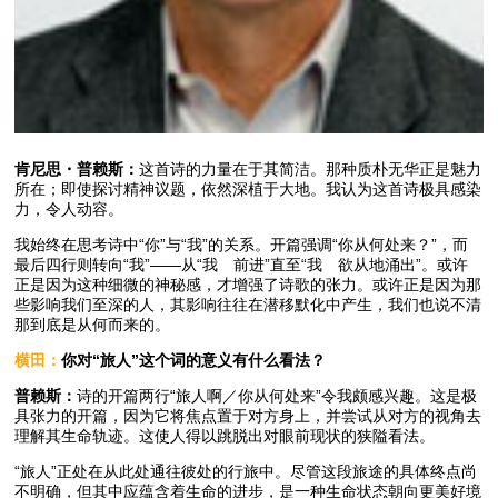
肯尼思・普赖斯：
这首诗的力量在于其简洁。那种质朴无华正是魅力
所在；即使探讨精神议题，依然深植于大地。我认为这首诗极具感染
力，令人动容。
我始终在思考诗中“你”与“我”的关系。开篇强调“你从何处来？”，而
最后四行则转向“我”——从“我 前进”直至“我 欲从地涌出”。或许
正是因为这种细微的神秘感，才增强了诗歌的张力。或许正是因为那
些影响我们至深的人，其影响往往在潜移默化中产生，我们也说不清
那到底是从何而来的。
横田：
你对“旅人”这个词的意义有什么看法？
普赖斯：
诗的开篇两行“旅人啊／你从何处来”令我颇感兴趣。这是极
具张力的开篇，因为它将焦点置于对方身上，并尝试从对方的视角去
理解其生命轨迹。这使人得以跳脱出对眼前现状的狭隘看法。
“旅人”正处在从此处通往彼处的行旅中。尽管这段旅途的具体终点尚
不明确，但其中应蕴含着生命的进步，是一种生命状态朝向更美好境