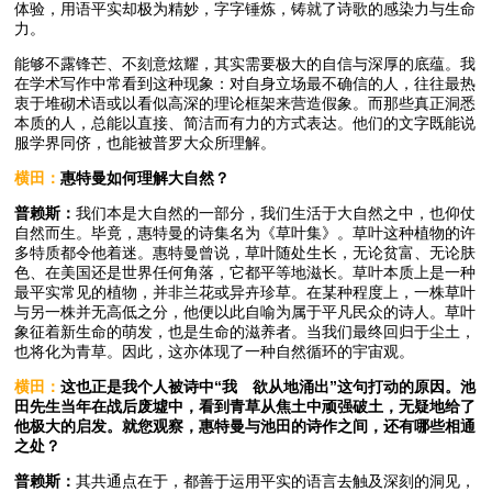
体验，用语平实却极为精妙，字字锤炼，铸就了诗歌的感染力与生命
力。
能够不露锋芒、不刻意炫耀，其实需要极大的自信与深厚的底蕴。我
在学术写作中常看到这种现象：对自身立场最不确信的人，往往最热
衷于堆砌术语或以看似高深的理论框架来营造假象。而那些真正洞悉
本质的人，总能以直接、简洁而有力的方式表达。他们的文字既能说
服学界同侪，也能被普罗大众所理解。
横田：
惠特曼如何理解大自然？
普赖斯：
我们本是大自然的一部分，我们生活于大自然之中，也仰仗
自然而生。毕竟，惠特曼的诗集名为《草叶集》。草叶这种植物的许
多特质都令他着迷。惠特曼曾说，草叶随处生长，无论贫富、无论肤
色、在美国还是世界任何角落，它都平等地滋长。草叶本质上是一种
最平实常见的植物，并非兰花或异卉珍草。在某种程度上，一株草叶
与另一株并无高低之分，他便以此自喻为属于平凡民众的诗人。草叶
象征着新生命的萌发，也是生命的滋养者。当我们最终回归于尘土，
也将化为青草。因此，这亦体现了一种自然循环的宇宙观。
横田：
这也正是我个人被诗中“我 欲从地涌出”这句打动的原因。池
田先生当年在战后废墟中，看到青草从焦土中顽强破土，无疑地给了
他极大的启发。就您观察，惠特曼与池田的诗作之间，还有哪些相通
之处？
普赖斯：
其共通点在于，都善于运用平实的语言去触及深刻的洞见，