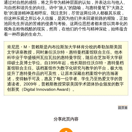
通过对自然的感悟，将之升华为精神层面的认知，并表达出与他人、
与自然和谐共生的向往。诗中“旅人”的隐喻，与惠特曼笔下“大路之
歌”的漫游精神遥相呼应。我注意到，尽管这两位诗人都极其乐观，
但这种乐观之所以令人信服，是因为他们并未回避前路的艰险，正如
池田先生所说的苦难的侵袭与考验。这两位思想者都未曾以简单化的
视角去粉饰残酷的现实，然而，在他们的个性与精神深处，始终蕴含
着一种昂扬的生命力。
肯尼思・M・普赖斯是内布拉斯加大学林肯分校的希勒加斯美国
文学讲座教授，同时兼任沃尔特・惠特曼档案馆联合主任。他本
科毕业于华盛顿州瓦拉瓦拉的惠特曼学院，随后在芝加哥大学获
得硕士及博士学位。自1995年起，他长期担任沃尔特・惠特曼档
案馆联合主任。该档案馆作为数字化研究与教学的平台，极大地
提升了惠特曼作品的可及性，让原本深藏在档案馆中的浩瀚著
述，变得触手可及，惠及了每一位学者、学生乃至热爱文学的普
通读者。2009年，普赖斯教授荣获美国学术团体协会颁发的数字
创新奖（Digital Innovation Award）。
分享此页内容