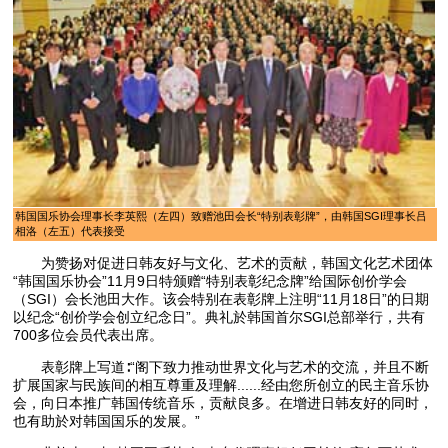
韩国国乐协会理事长李英熙（左四）致赠池田会长“特别表彰牌”，由韩国SGI理事长吕
相洛（左五）代表接受
为赞扬对促进日韩友好与文化、艺术的贡献，韩国文化艺术团体
“韩国国乐协会”11月9日特颁赠“特别表彰纪念牌”给国际创价学会
（SGI）会长池田大作。该会特别在表彰牌上注明“11月18日”的日期
以纪念“创价学会创立纪念日”。典礼於韩国首尔SGI总部举行，共有
700多位会员代表出席。
表彰牌上写道∶“阁下致力推动世界文化与艺术的交流，并且不断
扩展国家与民族间的相互尊重及理解......经由您所创立的民主音乐协
会，向日本推广韩国传统音乐，贡献良多。在增进日韩友好的同时，
也有助於对韩国国乐的发展。”