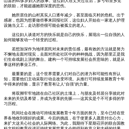
山县的60多岁妇人的故事。这位妇人在丈夫过世后，多亏邻里乡党
的鼓励，才能超越她那深度的悲伤。
她所居住的山村其实人口逐年减少，甚至面临灭村的危机。出于
感谢，也因为想要做些事来回报社区，这位妇人开始在一家老人护理
设施当义工，走访那些很可能会被孤立的老人。
这位妇人谈道对方的快乐就是自己的快乐，展现出一位自强的人
如何能够发动一个转变的过程。
若想加深作为地球居民对未来的责任感，最有效的方法就是努力
不懈地去面对现实，去面对所处社区中的种种挑战，因为那里正是我
们生命戏剧上演的舞台。建构一个可持续发展社会所意味的，就是从
事这样的事业工作。
最重要的是，这个世界需要人们对自己的潜力和可能性有所认
知，需要他们主动采取行动去改变环境。从推行可持续发展教育十年
中得来的经验，显示了教育有让人“自强”的力量。
将双脚牢牢地踏在自己社区的土壤上，与朋友及邻居分享彼此对
未来的关切及希望，并成为变革的先驱——这其实是个不可多得的学
习历程。
民间社会在推动可持续发展教育十年方面的努力，至今已经在世
界各地收到很好的成果。今后的挑战，在于使更多人愿意付出心力，
来扩大这关心社会的人际网络。为此，我期待下星期召开的联合国教
科文组织教育促进可持续发展世界大会能得到有意义和丰硕的结果。