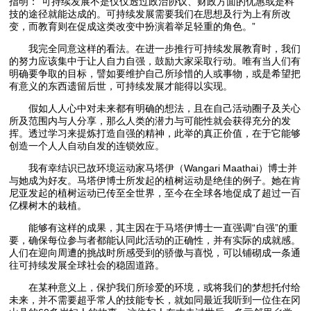
指明：“可持续发展不是仅仅透过政治协议、财政方面的优惠或是科
技的途径就能达成的。可持续发展需要我们在思想及行为上有所改
变，而教育则在促成这类改变中扮演着举足轻重的角色。”
我完全同意这样的看法。在进一步推行可持续发展教育时，我们
的努力应该集中于让人自力自强，鼓励大家采取行动。唯有当人们有
明确要争取的目标，譬如要维护自己所珍惜的人或事物，或是希望把
有意义的东西遗留后世，可持续发展才能得以实现。
假如人人心中对未来都有明确的想法，且在自己活动圈子及关心
所及范围内与人分享，那么人类的潜力与可能性就会获得充分的发
挥。透过学习来提炼打造自强的精神，此举的真正价值，在于它能够
创造一个人人自动自发的连锁效应。
我有幸结识已故环境运动家马塔伊（Wangari Maathai）博士并
与她成为好友。马塔伊博士所发起的植树运动是绝佳的例子。她在肯
尼亚发起的植树运动已传至全世界，至今在全球各地促成了超过一百
亿棵树木的栽植。
能够有这样的成果，其主因在于马塔伊博士一直强调“自强”的重
要，确保每位参与者都能认同此活动的正确性，并有实际的成就感。
人们在迎向周遭的挑战时所感受到的骄傲与喜悦，可以铺砌成一条通
往可持续发展全球社会的稳固道路。
在某种意义上，保护我们所珍爱的环境，或将我们的梦想托付给
未来，并不需要超乎常人的技能专长，就如同最近我听到一位住在冈