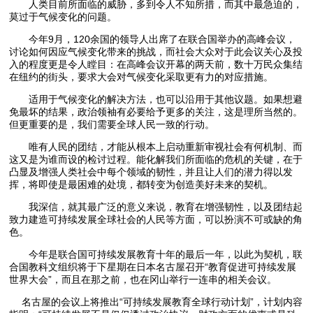
人类目前所面临的威胁，多到令人不知所措，而其中最急迫的，
莫过于气候变化的问题。
今年9月，120余国的领导人出席了在联合国举办的高峰会议，
讨论如何因应气候变化带来的挑战，而社会大众对于此会议关心及投
入的程度更是令人瞠目：在高峰会议开幕的两天前，数十万民众集结
在纽约的街头，要求大会对气候变化采取更有力的对应措施。
适用于气候变化的解决方法，也可以沿用于其他议题。如果想避
免最坏的结果，政治领袖有必要给予更多的关注，这是理所当然的。
但更重要的是，我们需要全球人民一致的行动。
唯有人民的团结，才能从根本上启动重新审视社会有何机制、而
这又是为谁而设的检讨过程。能化解我们所面临的危机的关键，在于
凸显及增强人类社会中每个领域的韧性，并且让人们的潜力得以发
挥，将即使是最困难的处境，都转变为创造美好未来的契机。
我深信，就其最广泛的意义来说，教育在增强韧性，以及团结起
致力建造可持续发展全球社会的人民等方面，可以扮演不可或缺的角
色。
今年是联合国可持续发展教育十年的最后一年，以此为契机，联
合国教科文组织将于下星期在日本名古屋召开“教育促进可持续发展
世界大会”，而且在那之前，也在冈山举行一连串的相关会议。
名古屋的会议上将推出“可持续发展教育全球行动计划”，计划内容