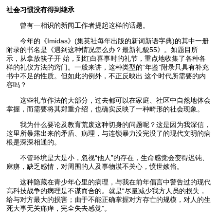
社会习惯没有得到继承
曾有一相识的新闻工作者提起这样的话题。
今年的《Imidas》(集英社每年出版的新词新语字典)的其中一册
附录的书名是《遇到这种情况怎么办？最新礼貌55》。如题目所
示，从拿放筷子开 始，到红白喜事时的礼节，重点地收集了各种各
样的礼仪方法的窍门。一般来讲，这种类型的“年鉴”附录只具有补充
书中不足的性质。但如此的例外，不正反映出 这个时代所需要的内
容吗？
这些礼节作法的大部分，过去都可以在家庭、社区中自然地体会
掌握，而需要将其郑重介绍，也确实反映了一种畸形的社会现象。
我为什么要论及教育荒废这种切身的问题呢？这是因为我深信，
这里所暴露出来的矛盾、病理，与连锁暴力没完没了的现代文明的病
根是深深相通的。
不管环境是大是小，忽视“他人”的存在，生命感觉会变得迟钝、
麻痹，缺乏感情，对周围的人及事物漠不关心，愤世嫉俗。
这种隐藏在青少年心里的病理，与我在前年倡言中警告过的现代
高科技战争的病理是不谋而合的。就是“尽量减少我方人员的损失，
给与对方最大的损害；由于不能正确掌握对方存亡的规模，对人的生
死大事无关痛痒，完全失去感觉”。