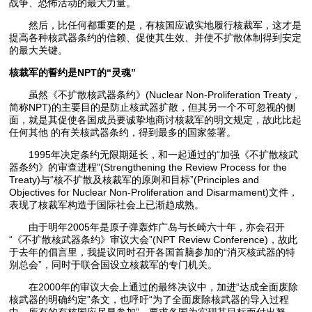
战争、恐怖活动的最大力量。
然后，比任何都重要的是，有核国应诚实地履行核裁军，这才是
提高各种核武器条约的信赖、促使其生效、并使不扩散体制得到安定
的最大关键。
核裁军的誓约是NPT的“灵魂”
虽然《不扩散核武器条约》(Nuclear Non-Proliferation Treaty，
简称NPT)的主要目的是防止核武器扩散，但其另一个不可忽视的侧
面，就是其促使各国成员要诚挚地商讨核裁军的明文规定，故此比起
任何其他 的有关核武器条约，得到最多的国家签署。
1995年决定条约无限期延长，和一起通过的“加强《不扩散核武
器条约》的审查进程”(Strengthening the Review Process for the
Treaty)与“核不扩散及核裁军的原则和目标”(Principles and
Objectives for Nuclear Non-Proliferation and Disarmament)文件，
表现了核裁军构造于国际社会上已渐趋成熟。
由于明年2005年是原子弹轰炸广岛与长崎六十年，亦会召开
“《不扩散核武器条约》审议大会”(NPT Review Conference)，故此
于去年的倡言里，我提议同时召开各国首脑参加的“消灭核武器的特
别总会”，同时于联合国设立核裁军的专门机关。
在2000年的审议大会上通过的最终决议中，加进“达成全面废除
核武器的明确约定”条文，也呼吁“为了全面废除核武器的导入过程
中，所有的有核国应尽早参加”，要求各国为实现其目标而付出努