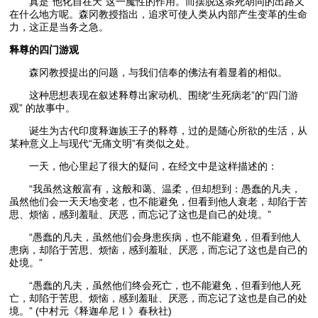
真是“他化自在天”这一魔性的作用。而摆脱这条死胡同的出路又
在什么地方呢。森冈教授指出，追求可使人类从内部产生变革的生命
力，这正是当务之急。
释尊的四门游观
森冈教授提出的问题，与我们信奉的佛法有着显着的相似。
这种思想表现在叙述释尊出家动机、围绕“生死病老”的“四门游
观” 的故事中。
诞生为古代印度释迦族王子的释尊，过的是随心所欲的生活，从
某种意义上与现代“无痛文明”有类似之处。
一天，他心里起了很大的疑问，在经文中是这样描述的：
“我虽然这般富有，这般和蔼、温柔，但却想到：愚蠢的凡夫，
虽然他们会一天天地变老，也不能避免，但看到他人衰老，却陷于苦
思、烦恼，感到羞耻、厌恶，而忘记了这也是自己的处境。”
“愚蠢的凡夫，虽然他们会身患疾病，也不能避免，但看到他人
患病，却陷于苦思、烦恼，感到羞耻、厌恶，而忘记了这也是自己的
处境。”
“愚蠢的凡夫，虽然他们终会死亡，也不能避免，但看到他人死
亡，却陷于苦思、烦恼，感到羞耻、厌恶，而忘记了这也是自己的处
境。” (中村元《释迦牟尼Ⅰ》春秋社)