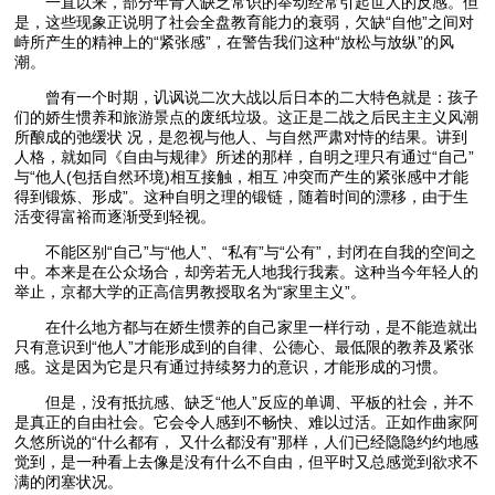
一直以来，部分年青人缺乏常识的举动经常引起世人的反感。但
是，这些现象正说明了社会全盘教育能力的衰弱，欠缺“自他”之间对
峙所产生的精神上的“紧张感”，在警告我们这种“放松与放纵”的风
潮。
曾有一个时期，讥讽说二次大战以后日本的二大特色就是：孩子
们的娇生惯养和旅游景点的废纸垃圾。这正是二战之后民主主义风潮
所酿成的弛缓状 况，是忽视与他人、与自然严肃对恃的结果。讲到
人格，就如同《自由与规律》所述的那样，自明之理只有通过“自己”
与“他人(包括自然环境)相互接触，相互 冲突而产生的紧张感中才能
得到锻炼、形成”。这种自明之理的锻链，随着时间的漂移，由于生
活变得富裕而逐渐受到轻视。
不能区别“自己”与“他人”、“私有”与“公有”，封闭在自我的空间之
中。本来是在公众场合，却旁若无人地我行我素。这种当今年轻人的
举止，京都大学的正高信男教授取名为“家里主义”。
在什么地方都与在娇生惯养的自己家里一样行动，是不能造就出
只有意识到“他人”才能形成到的自律、公德心、最低限的教养及紧张
感。这是因为它是只有通过持续努力的意识，才能形成的习惯。
但是，没有抵抗感、缺乏“他人”反应的单调、平板的社会，并不
是真正的自由社会。它会令人感到不畅快、难以过活。正如作曲家阿
久悠所说的“什么都有， 又什么都没有”那样，人们已经隐隐约约地感
觉到，是一种看上去像是没有什么不自由，但平时又总感觉到欲求不
满的闭塞状况。