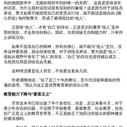
间的德国留学中，无能的我所学到的唯一的东西”。 这真是意味深长
的话语。为什么我对这段话留有深刻的印象呢？这是因为对于训练员
来说，警犬如果不能按照自己的意思去行动，就不能说是能自由 (随
心所欲) 地控制警犬，而成了顽强抵抗的“他人”。
正因有“他人”，才有“自己”的存在；正是意识到遭受“他人”及外
部的抵抗，才会发动自制心。因此，当觉得缺乏自制能力时，只有停
止训练活动。
如果不提高自己的精神，持有自律心，就不能与“他人”交往。没
有这种紧张感，就会招来轻蔑。对于训练员来说，警犬就是“他人”，
假如从视野中丧失了“他人”的存在，“自己”的存在也变得难以成立，
当然其结局是训练也会失败。
这种情况要是在人而言，不知更会复杂几倍。
作者感慨地说：“站了近三十年的教坛，至今仍没能掌握如此明
澈的道理。”我认为这正是优秀教育家的坦白心情。
教育能力下降与“家里主义”
尽管这本书已经出版了半个多世纪，但是，反过来看今天，对于
青少年存在的问题，不仅限于学校教育、家庭教育、社会教育，也包
括广泛意义上的教育世界里，不正是缺乏了池田洁所提出的那种健全
的紧张感吗。