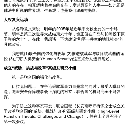
他人的存在，相互辉映着生命的光芒，度过最高的人生——如此正是
佛法中所说的世界观、生命观，也是我们SGI的挑战。
人权复兴运动
从各种意义来说，明年的2005年是近年来比较重要的一个环
节。明年是第二次世界大战结束六十年，也正值在广岛与长崎投下原
子弹的六十年。在此，我想谈一下为建设“和平与共生的地球社会”的
具体政策。
我想就(1)联合国的强化与改革 (2)推进核裁军与废除核武器的途
径 (3)扩充“人类安全”(Human Security)这三点分别进行阐述。
成立“威胁、挑战与改革”高级别研究小组
第一是联合国的强化与改革。
伊拉克问题上，在争论采取军事力量是非的同时，最受人瞩目的
是，随着安全保障理事会上深刻的对立，联合国的机能完全不能发
挥。
为了防止这种事态再发，联合国秘书长安南呼吁有识之士成立关
于改革联合国的“威胁、挑战与改革”高级别研究小组（High-Level
Panel on Threats, Challenges and Change），并在上个月召开了
第一次会议。