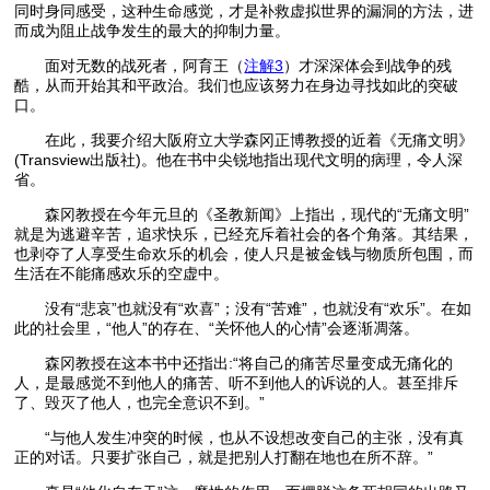
同时身同感受，这种生命感觉，才是补救虚拟世界的漏洞的方法，进
而成为阻止战争发生的最大的抑制力量。
面对无数的战死者，阿育王（
注解3
）才深深体会到战争的残
酷，从而开始其和平政治。我们也应该努力在身边寻找如此的突破
口。
在此，我要介绍大阪府立大学森冈正博教授的近着《无痛文明》
(Transview出版社)。他在书中尖锐地指出现代文明的病理，令人深
省。
森冈教授在今年元旦的《圣教新闻》上指出，现代的“无痛文明”
就是为逃避辛苦，追求快乐，已经充斥着社会的各个角落。其结果，
也剥夺了人享受生命欢乐的机会，使人只是被金钱与物质所包围，而
生活在不能痛感欢乐的空虚中。
没有“悲哀”也就没有“欢喜”；没有“苦难”，也就没有“欢乐”。在如
此的社会里，“他人”的存在、“关怀他人的心情”会逐渐凋落。
森冈教授在这本书中还指出:“将自己的痛苦尽量变成无痛化的
人，是最感觉不到他人的痛苦、听不到他人的诉说的人。甚至排斥
了、毁灭了他人，也完全意识不到。”
“与他人发生冲突的时候，也从不设想改变自己的主张，没有真
正的对话。只要扩张自己，就是把别人打翻在地也在所不辞。”