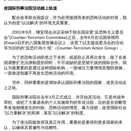
使国际刑事法院活动踏上轨道
配合改革联合国提议，作为处理接踵而来的恐怖活动的对策，我
认为创造“以法解决”的环境尤其重要。
2001年9月，继安理会决议采纳于联合国设置“反恐怖主义委员
会”(Counter-Terrorism Committee)之后，去年6月在法国埃维昂
(Evian)召开的八国集团首脑会议上，设置了以支援该委员会的活动
等为目的的“反恐行动小 组”（Counter-Terrorism Action Group）。
为了把恐怖活动防患之于未然，或是防止其再次发生，除了在各
国调整扩充法律制度的同时，不可或缺的是坚韧不拔的国际合作。我
认为最重要的是通过这种国际机构，一面倾注力量增强其预防措施，
一面推进创建不再发生恐怖活动的环境。
另外，同样重要的是增加承认国际刑事法院的国家，使其活动走
上正轨。
国际刑事法院在去年3月正式成立，并开始其活动。它是对战争
罪犯、或犯了大量虐杀的个人实施审判的常设法院，目的是在切断世
界各地相继发生的纠纷、恐怖活动的憎恶、暴力连锁，改变国际社会
“以力量解决”的风潮，落实“以法解决”的制度。
为了使法院能发挥其真正作用，重要的是要得到更多国家的承
认，以确保其普遍性与信赖性。