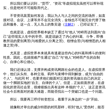
所以我们要认识到，“货币”、“资讯”等虚拟现实虽然可以帮补现
实，但是绝对不可能取而代之。
不管资讯装置如何发达，我认为人与人之间的交流的场所，如直
接对话、会议、上课等并不会完全消失，金钱也不可能完全代替了物
品和服务。这一点，无人岛上的鲁宾逊（
注解2
），已经证实了。
也就是说，虚拟世界根本缺乏了通过与“他人”对峙而达到面向“自
己”这些现实人生中的辛劳。就是说缺乏了内心的纠葛、斗争，即佛
教所说的爱别离苦(与相爱的人分离之苦)、怨憎会苦(与相憎恶的人相
逢之苦)等。
尤其是，虚拟世界本来就具有逃避这些内心的纠葛和搏斗的便利
性质。因此，也就很难产生通过“自己”与“他人”对峙而产生的自制
心、自律心和公德心。
我们还须认清，支撑并构成资讯网路社会的也是人。在虚拟世界
中，他们从头衔、各种立场、羁绊与束缚中得到解放，成为“自由的
个人”。与此同 时，也要求他们能面对泛滥的资讯做出自己的决定，
做一个脚踏实地的“自主、自律的个人”。但是，正如前面所述，在虚
拟化的资讯社会里，很难锻炼出具有这种 本领的“个人”。这正是资讯
社会今后将面对的最大难题，而能否找出一个突破口也是一个问题。
所以，我要再三呼吁转变想法，着重于从身边的“一步”开始。
就像刚才举出的威尔特郡的村民那样，听到“他人”受伤时，能否