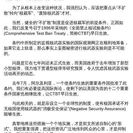
为了从根本上改变这种状况，我强烈认为，应该把重点从“不扩
散”转向“核裁军”、“废除核武器”才对。
当然，健全的“不扩散”制度是促进核裁军的前提条件。正因如
此，我们反复号召于1996年采纳的《全面禁止核试验条约》
(Comprehensive Test Ban Treaty，简称CTBT)早日生效。
条约中所制定的监视核武器实验的国际观测网正在顺利地筹备，
如果它走上轨道，那么事实上妄图秘密进行核武器实验则是不可能
的。
问题是它在七年间还未正式生效，而美国政府于去年增加了新型
小型核弹、强力地下贯通型核弹等研究预算，令人忧虑其核武器实验
活动再开的动态。
去年7月，阿尔及利亚，一个使条约生效的重要条件国批准了此
条约。我们有必要提高国际舆论，使剩下的以美国为首的十二个重要
条件国家也相继批准，让CTBT早日生效。
与此相关的，就是应设立一个全球性的制度，使有核国承诺不对
无核国使用核武器的“消极安全保证”(Negative Security Assurance)
能够生效。
真挚地将这些措施一个个地实施，才是前文所述自制心的“形
式”。我想重复强调，把这些资讯广泛地传到民众的心里，才是抑制