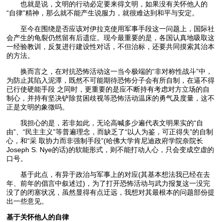
也就是说，文明的行动必定要来得文明，如果没有关怀他人的
“自律”精神，那么就不能产生说服力，就很难达到和平与安定。
至今在围绕是否应该对伊拉克使用军事手段这一问题上，国际社
会产生的龟裂仍然留有后遗症。现今最重要的是，各国认真地吸取这
一经验教训，反复进行建设性对话，不但治标，还要共同摸索其治本
的方法。
换而言之，在对抗恐怖活动这一当今极端的“非对称性战斗”中，
为防止其陷入泥潭，既然不可能期待恐怖分子会有所自制，在逼不得
已行使硬能手段 之同时，更重要的是应不断持有考虑对方立场的自
制心，并持有坚决铲除贫困歧视等恐怖活动温床的勇气及度量，这不
正是文明的象徵吗。
我担心的是，若非如此，无论高喊多少遍代表文明果实的“自
由”、“民主主义”等普遍理念，而缺乏了“以人为鉴，可正得失”的自制
心，和“采 取协力而非强制手段”(哈佛大学肯尼迪政府学院奈院长
Joseph S. Nye的话)的软能形式，则不能打动人心，只会变成空虚的
口号。
基于此点，有异于政治与军事上的对应(其基本想法我已经在去
年、前年的倡言中叙述过)，为了打开恐怖活动与武力报复这一没完
没了的闭塞状况，虽然显得有点迂远，我想对其最根本的问题部份提
出一些意见。
基于关怀他人的自律