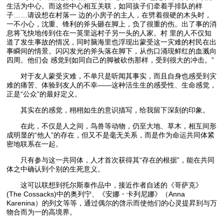
生活为中心。而这些中心相互关联，如同孩子们牵着手排队的样
子……请设想在村落一 边的小房子的主人，在劈着很硬的木头时，
一不小心，沈重、锋利的斧头砸在脚上，负了很重的伤。出了事的消
息将飞快地传到住在一英里远村子另一头的人家。村 里的人不仅知
道了发生事故的情况，同时脑海里也浮现出蒙受这一灾难的村民在出
事瞬间的情景。闪闪发光的斧头落在脚下，从伤口涌现鲜红的血溅向
四周。他们会 感觉到如同自己的脚被砍伤那样，受到很大的冲击。”
对于友人蒙受灾难，不单只是听闻其事实，而且自身也感受到灾
难的痛苦、体验到友人的不幸——这种活生生的感受性、生命感觉，
正是“公众”的最好定义。
其实在的感觉，栩栩如生的意识描写，给我留下深刻的印象。
在此，不仅是人之间，鸟兽等动物，仍至大地、草木，相互间形
成明显的“他人”的存在，但又不是毫无关系，而是作为命运共同体紧
密地联系在一起。
只有参与这一共同体，人才首次获得其“存在的根据”，能在共同
体之中确认到个别的生死意义。
这可以联想到托尔斯泰作品中，接近作者自述的《哥萨克》
(The Cossacks)中的奥列宁、《安娜・卡列尼娜》（Anna
Karenina）的列文等等，通过偶尔的啓示而使他们的心灵提昇到与万
物合而为一的高境界。