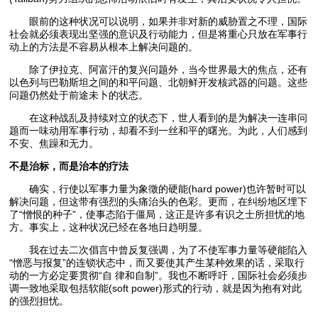
眼前的这种状况可以说明，如果并非对新的威胁置之不理，国际
社会就必须表现出坚强的意识及行动能力，但是将重心只放在军事行
动上的方法是不容易从根本上解决问题的。
除了伊拉克、阿富汗的复兴问题外，当今世界最大的焦点，还有
以色列与巴勒斯坦之间的和平问题、北朝鲜开发核武器的问题。这些
问题仍然处于前途未卜的状态。
在这种战乱及持续对立的状态下，世人看到的是为解决一连串问
题而一味动用军事行动，却看不到一丝和平的曙光。为此，人们感到
不安、焦躁和无力。
不是治标，而是治本的疗法
确实，行使以军事力量为象徵的硬能(hard power)也许暂时可以
解决问题，但这带有强烈的头痛治头的色彩。更而，在纠纷地区埋下
了“憎恨的种子”，使事态陷于僵局，这正是许多有识之士所担忧的地
方。事实上，这种状况已经在各地日趋明显。
我在过去二次倡言中曾反复强调，为了不使军事力量等硬能陷入
“憎恶与报复”的连锁状态中，而又要使其产生某种效果的话，采取行
动的一方必定要贯彻“自 律和自制”。我也不断呼吁，国际社会必须步
调一致地采取包括软能(soft power)形式的行动，就是因为抱有对此
的强烈担忧。