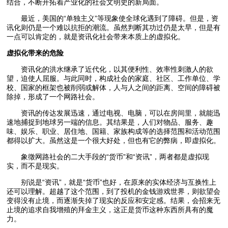
结合，不断开拓着产业化的社会文明史的新局面。
最近，美国的“单独主义”等现象使全球化遇到了障碍。但是，资
讯化则仍是一个难以抗拒的潮流。虽然判断其功过仍是太早，但是有
一点可以肯定的，就是资讯化社会带来本质上的虚拟化。
虚拟化带来的危险
资讯化的洪水继承了近代化，以其便利性、效率性刺激人的欲
望，迫使人屈服。与此同时，构成社会的家庭、社区、工作单位、学
校、国家的框架也被削弱或解体，人与人之间的距离、空间的障碍被
除掉，形成了一个网路社会。
资讯的传达发展迅速，通过电视、电脑，可以在房间里，就能迅
速地捕捉到地球另一端的信息。其结果是，人们对物品、服务、趣
味、娱乐、职业、居住地、国籍、家族构成等的选择范围和活动范围
都得以扩大。虽然这是一个很大好处，但也有它的弊病，即虚拟化。
象徵网路社会的二大手段的“货币”和“资讯”，两者都是虚拟现
实，而不是现实。
别说是“资讯”，就是“货币”也好，在原来的实体经济与互换性上
还可以理解。超越了这个范围，到了投机的金钱游戏世界，则欲望会
变得没有止境，而逐渐失掉了现实的反应和安定感。结果，会招来无
止境的追求自我增殖的拜金主义，这正是货币这种东西所具有的魔
力。