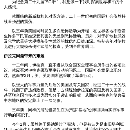
为纪念第二十九届“SGI日”，我想谈一下我对探索世界和平的个
人感想。
就面临的新威胁和其对应方法，二十一世纪初的国际社会依然持
续着强烈的震荡。
以三年前美国同时发生多次恐怖活动为开端，在世界各地不断发
生许多平民百姓深受其害的无差别恐怖活动。另外，对于扩散核武器
及化学武器等大规模杀伤性武器的忧虑也日益加深。特别去年对伊拉
克进行大规模杀伤性武器的检查，受到全世界瞩目。
伊拉克问题带来的难题
十二年间，伊拉克一直不遵从联合国安全理事会所作出的各项决
议。就应否对伊拉克采取军事行动的问题上，国际社会意见出现分
歧。然而在3月，美、英两国断然采取了军事行动。
以强大的军事力量为后盾的美国及有关国家，经过二十一天的战
斗，推翻了萨达姆政权。但是，占领统治伊拉克的美国及有关国家，
甚至联合国也多次成为恐怖分子袭击的目标，从而给伊拉克的复兴及
中东地区的安定蒙上了一层阴影。
三年前，同样的混乱也发生在为扫荡“基地”恐怖组织而实行军事
行动的阿富汗。
今年1月，虽然终于采纳通过了宪法，但是被认为是由旧塔利班
(Taliban)势力组织的恐怖活动依旧时有发生，其治安状况令人担忧。