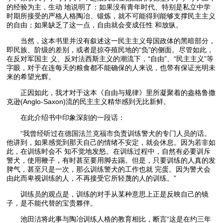
的经验为主，生动 地说明了：如果没有青年时代、特别是私立中学
时期所接受的严格人格陶冶、锻炼，就不可能得到能够支撑民主主义
的自由；如果缺乏了这一点，自由就会变成任性 和放纵。
当然，这本书里并没有叙述这一民主主义母国政体的黑暗部分，
即民族、阶级的差别，或者是掠夺殖民地的“负”的侧面。尽管如此，
在反对军国主 义、反对法西斯主义的潮流下，“自由”、“民主主义”等
字眼，对于在连每天的粮食都不能确保的人来说，也带有保证光明未
来的希望光辉。
正因如此，我才对于这本《自由与规律》里所凝聚着的盎格鲁撒
克逊(Anglo-Saxon)流的民主主义精华感到无比新鲜。
在此介绍书中印象深刻的一段话：
“我曾经听过在德国法兰克福市负责训练警犬的专门人员的话。
他讲到，如果感觉到那天自己的情绪不安定，就会休息。因为若非如
此，在训练时会不 知不觉地发怒。在训练过程中，自然有必要训斥
警犬，使用鞭子，有时甚至要用脚去踢。但是，只要训练的人真的发
脾气，甚至只是一次，那么训练警犬的工作也就 完蛋。因为警犬会
由此而卑视训练的人，不再接受它所轻蔑的人的训练。”
训练员的观点是，训练的对手从某种意思上正是反映自己的镜
子，是不能代替的宝贵夥伴。
池田洁将此事与陶冶训练人格的教育相比，断言“这是在约三年