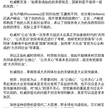
杜威断言道：“如果形成如此的亲密状态，国家则是不值得一提
的东西。”
这与卢梭(Rousseau)流“回归自然”又蹶然不同。伏尔泰(Voltaire)
讥讽卢梭说：“读了你的作品，我不禁要用四肢爬行”。之后，卢梭进
而构筑了他的人民主权社会理论，承认了排除所有人为的东西而回归
自然的理论，实际上是不可能的。
杜威对“公众”在第一次世界大战后大众真正开始参政时代的“共同
关心”、“公共意识”的应有状态进行了考察。他研究村庄部落等“小共
同体”在解体中如何形成“国家”的框架，如何将“大社会”变容为公众构
成的“大共同社会”等课题。
所以正如杜威时而明示、时而暗示指出，假如不能继承村庄部落
共同体居民的“公德心”、“公共关心”等基本意识的话，就没有把握形
成“大共同社会”。
杜威指出，掌握形成大共同体社会的关键就是大众宣传媒体。
然而，到目前为止，不禁要问到，在“公德心”、“公共关心”上培
养起来的大众宣传媒体是否充分发挥了应起的作用。也不仅仅是大众
宣传媒体的问题。对“他人”的漠不关心、愤世嫉俗的蔓延是与过去不
可比拟的。杜威所提出的问题不但没有得到解决，甚至可以说是变本
加厉。
加快这种趋势的是现代二大思潮，即全球化与虚拟化。它们相互