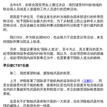
去年8月，在联合国安理会上通过决议，强烈谴责对纠纷地域的
联合国人员或是人道援助工作人员进行的恐怖活动。
原因是于伊拉克、巴格达发生的对当地联合国本部进行的炸弹恐
怖活动，给予国际社会极大的冲击。为了从制度上防止这种非人道的
恐怖活动，也应该确立在国际刑事法院般的司法制度下进行裁判的原
则。
我们SGI，作为联合国NGO，也会致力于启发意识等活动，来支
持国际刑事法院走上轨道。
另外，我提议要强化“国际人道法”。至今为止，其主要目的是为
处理国家间战争或国内纠纷等问题。我认为，在处理恐怖活动的措施
上，或处理跨国内战等新事态当中，也需要遵守国际人道法的精神。
早日使CTBT生效
第二，我想展望削减、废除核武器的前景。
上月，伊朗签署了国际原子能机构的追加协议书（
注解5
），同
意全面接受对原子能的检查。接着利比亚也同意全面废弃包含核武器
在内的大量破坏性武器的开发和制造计划，并立刻接受国际检查团的
查核。
这是在不扩散核武器体制方面的一大前进，但在消除核武器对地
球的威胁上，仍有很长的一段路。