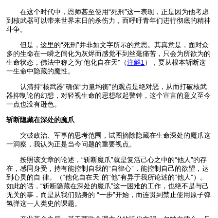
在这个时代中，恩师甚至使用“死刑”这一表现，正是因为他考虑
到核武器可以带来世界末日的杀伤力，而呼吁青年们进行彻底的精神
斗争。
但是，这里的“死刑”并非如文字所示的意思。其真意是，面对众
多的生命在一瞬之间化为灰烬而感觉不到丝毫痛苦，只会为所欲为的
生命状态，佛法中称之为“他化自在天”（
注解1
），要从根本斩断这
一生命中隐藏的魔性。
认清持“核武器”确保“力量均衡”的观点是绝对恶，从而打破核武
器抑制论的幻想，对轻视生命的思想敲起警钟，这个宣言的意义至今
一点也没有逊色。
斩断隐藏在深处的魔爪
突破政治、军事的思考范围，试图摘除隐藏在生命深处的魔爪这
一洞察，我认为正是当今问题的重要视点。
按照该文章的论述，“斩断魔爪”就是复活己心之中的“他人”的存
在，感同身受，持有能控制自我的“自律心”，能控制自己的欲望，达
到心灵的自 律。（“他化自在天”的“他”有异于我所论述的“他人”）。
如此的话，“斩断隐藏在深处的魔爪”这一困难的工作，也绝不是与己
无关的事，而是从我们贴身的 “一步”开始，而连贯到禁止使用原子弹
氢弹这一人类史的课题。