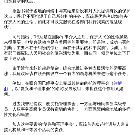
创造真空的状态。
报告书就于各地的纠纷中与其结束后没有对人民提供有效的保护
这点，呼吁“不要拘泥于自己所分担的任务，应该最优先考虑如何去
保护人民的生命，如此才可以克服现在各部门我行我素的混乱现
状”。
同时指出，“特别是在国际军事介入之后，保护人民的性命虽然
来得重要，但复兴活动也是有着同等的重要性。即是说，成功与否的
判断，主要不在于纠纷的停止，而在于其后的和平实质”。为此，所
有部门都应以人民和社会的复兴活动为重，而在同一领导单位之下开
展上述活动。
由于近年来纠纷越趋复杂，综合地推进各种支援活动的需要高
涨，我建议应该在联合国设立一个有力的领导机关来进行这个任务。
例如，在联合国已经事实上完成其使命的托管理事会（
注解
4
），以“复兴和平理事会”的名称发展改组，来担任这个作用又如
何。
过去我曾经提议，改变托管理事会，一方面与难民事务高级专
员、人权事务高级专员保持密切的协作，一方面保障纠纷地域的多样
性文化和民族。
加入这种要素的“复兴和平理事会”，应该首先负起推进从人道支
援到构筑和平等各个活动的责任。