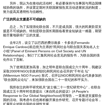
另外，我认为在推动此活动时，有必要保持与当事国与周边国继
续协商的场所，并设置定期对关联国家报告其活动进展状况的制度，
努力提高其透明性与信赖性。
广泛的民众支援是不可或缺的
总之，为了实现强化联合国，不只是成员国，强大的民衆阶层支
援是不可或缺的。特别是联合国长期面临着资金短缺这一难题，期望
能尽量地获得广泛的支援。
去年2月，设立了以巴西的费尔南多・卡多佐(Fernando
Enrique Cardoso)前总统为主席的“民间社会与联合国关系知名人士
小组”(Panel of Eminent Persons on Civil Society and UN
Relationships)，制订了汇集民间社会意见的报告书，为联合国的强
化作出了贡献。
为了使潮流更加高涨，加之明年是联合国成立六十周年，我建议
采取2000年NGO(非政府组织)和民间社会召开的“千年论 坛”
(Millennium NGO Forum) 形式，召开以NGO和民间社会代表参加的
“联合国民众论坛”，来加强联合国在二十一世纪的和平实力。
我所创立的和平研究机关“波士顿二十一世纪研究中心”，在联合
国成立五十周年时也曾提出《来自民众的提议》(A People's
Response to Our Global Neighborhood)等报告，一直推进支援联合
国的活动。我考虑今后也将积极开展合作研究、召开专题讨论会等，
扩展民众对联合国的全球性支援。