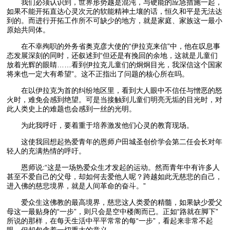
我们必须认识到，世界形势越是混沌，与硬能的应急措施一起，
如果不能开拓直达心灵次元的软能精神土壤的话，恒久和平是无法达
到的。而进行开拓工作所不可缺少的地方，就是家庭、家族这一最小
原始共同体。
在不幸殉职的外务省奥克彦大使的“伊拉克来信”中，他在叹息事
态发展深刻的同时，还叙述到“但还是有挽回的余地，这就是儿童们
放着光辉的眼睛……看到伊拉克儿童们的炯炯目光，我深信这个国家
将来也一定大有希望”。这不正指出了问题的核心所在吗。
在以伊拉克为首的纠纷地区里，看到大人眼中不信任与憎恶的怒
火时，难免会感到绝望。可是当接触到儿童们明亮无垢的目光时，对
此人类史上的难题也会感到一丝的光明。
为此我呼吁，要着重于培养激发他们心灵的教育现场。
这使我回想起热爱青年的恩师户田城圣创价学会第二任会长对年
轻人的充满热情的呼吁。
恩师说:“这是一场热爱众生才发起的运动。然而青年中有许多人
甚至不爱自己的父母，却如何去爱他人呢？跨越如此无慈悲的自己，
进入佛的慈悲境界，就是人间革命的奋斗。”
爱众生这佛教的最高境界，慈悲这人类爱的精髓，如果缺少爱父
母这一最贴身的“一步”，则只会是空中楼阁而已。正如“路就在脚下”
所说的那样，在每天生活中平平常常的每“一步”，看起来非常不起
眼，但却包含着一切重大的意义。