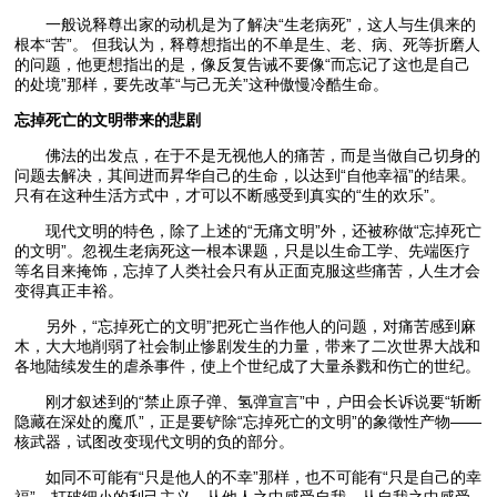
一般说释尊出家的动机是为了解决“生老病死”，这人与生俱来的
根本“苦”。 但我认为，释尊想指出的不单是生、老、病、死等折磨人
的问题，他更想指出的是，像反复告诫不要像“而忘记了这也是自己
的处境”那样，要先改革“与己无关”这种傲慢冷酷生命。
忘掉死亡的文明带来的悲剧
佛法的出发点，在于不是无视他人的痛苦，而是当做自己切身的
问题去解决，其间进而昇华自己的生命，以达到“自他幸福”的结果。
只有在这种生活方式中，才可以不断感受到真实的“生的欢乐”。
现代文明的特色，除了上述的“无痛文明”外，还被称做“忘掉死亡
的文明”。忽视生老病死这一根本课题，只是以生命工学、先端医疗
等名目来掩饰，忘掉了人类社会只有从正面克服这些痛苦，人生才会
变得真正丰裕。
另外，“忘掉死亡的文明”把死亡当作他人的问题，对痛苦感到麻
木，大大地削弱了社会制止惨剧发生的力量，带来了二次世界大战和
各地陆续发生的虐杀事件，使上个世纪成了大量杀戮和伤亡的世纪。
刚才叙述到的“禁止原子弹、氢弹宣言”中，户田会长诉说要“斩断
隐藏在深处的魔爪”，正是要铲除“忘掉死亡的文明”的象徵性产物——
核武器，试图改变现代文明的负的部分。
如同不可能有“只是他人的不幸”那样，也不可能有“只是自己的幸
福”。打破细小的利己主义，从他人之中感受自我、从自我之中感受