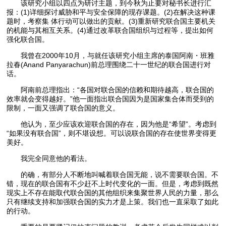
该研究小组以四点为研讨主题，到今秋为止要对秘书长进行汇
报：(1)详细探讨威胁和平与安全保障的现存课题。(2)在解决这种课
题时，考察集 体行动可以做出的贡献。(3)重新研究联合国主要机关
的机能与其相互关系。(4)通过改革联合国组织与过程等，提出如何
强化联合国。
我曾在2000年10月，与就任该研究小组主席的泰国阿南・班雅
拉春(Anand Panyarachun)前总理围绕二十一世纪的联合国进行对
话。
阿南前总理指出：“各国对联合国的信赖和期待越高，联合国的
效率就会变得越好。”他一面指出联合国因为是国家集合体而受到的
限制，一面又强调了联合国的意义。
他认为，至少应该欢迎联合国的存在，因为他是“希望”。考虑到
“如果没有联合国”，则不堪设想。可以说联合国的存在使世界变得更
美好。
我完全同意他的看法。
的确，有部分人不断地叫喊着联合国无能，说不需要联合国。不
错，现在的联合国有不少赶不上时代变化的一面。但是，考虑到既然
现实上不存在能取代联合国的其他组织来集聚世界人民的力量，那么
只有继续支持和加强联合国的实力才是上策。我们也一直采取了如此
的行动。