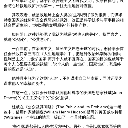
产业革命之后，基于西欧合理主义的近代文明，欠缺自律心，只
会随心所欲地以扩张为第一，一往无阻地盲冲直撞。
其表表者，就是以地球上全人类的“生存权利”做为抵押，而谋求
特定国家的优势和安全保障的核武器。这正是科学技术与军事目的相
结合而诞生的，“为欲望的文明服务”的特别产物。
如何阻止这种趋势呢？我认为就是“对他人的关心”。换而言之，
就是“公德心”、“公共意识”。
一百年前，在帝国主义、殖民主义席卷全球的时代，创价学会首
任会长牧口常三郎在《人生地理学》中，把这种政治风潮称为“国民
性利己主义”，指出“国家 离开个人就不复存在，国家的目的也就等于
每个人心里要实现的欲望”，说个人的一生也好，国家也好，其最终
目的应该是“人道”。
他并且主张为了达到“人道”，不但谋求自己的幸福，同时还要为
谋求他人的幸福而努力。
在这一点，牧口会长非常认同他所尊崇的美国思想家杜威(John
Dewey)的民主主义论中的“公众”意识。
杜威在《公众及其问题》(The Public and Its Problems)这一考
论中，借用作家赫德森(William Henry Hudson)描写的英国威尔特郡
(Wiltshire)一个村庄的情景，提出了一个具体的主题。
“每个家庭都是以人的生活为中心。另外，也是以家禽家畜等的