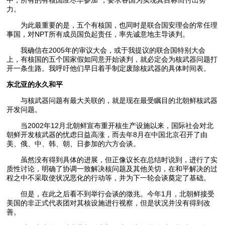
力。
为此最重要的是，五个有核国，也同时是联合国安理会的常任理
事国，对NPT所有成员国负起责任，率先诚意地主导谈判。
我确信在2005年的审议大会，或于我提议的联合国特别大会
上，有核国的五个国家假如同意开始谈判，就必定会为核武器问题打
开一条生路。我呼吁他们早日着手制定废除核武器的具体时间表。
东北亚的永久和平
与核武器问题有最大关联的，就是现在最受瞩目的北朝鲜核武器
开发问题。
当2002年12月北朝鲜宣布重开核生产设施以来，国际社会对北
朝鲜开发核武器的忧虑日益高涨，而去年8月在中国北京召开了由
美、俄、中、韩、朝、日参加的六方会谈。
虽然没有得到具体的进展，但正像议长在总结时说到，进行了实
质性讨论，明确了协调一致解决核问题及其他关切，在和平解决的过
程之中不采取使状况恶化的行动等，并为下一轮会谈奠定了基础。
但是，在此之后看不到举行会谈的徵兆。今年1月，北朝鲜接受
美国的非正式代表团对其核设施进行视察，但是状况并没有得到改
善。