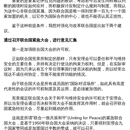
重要的是要紧记伊拉克问题的教训，考虑若今后发生同样难以判
断的困境时应如何应对，而积极探讨应制定什么规则与制度。而我认
为这中心非联合国莫属。因为联合国是唯一得到世界一百九十一个国
家加盟的机关，以它作为国际合作的中心，谁也不能否认其正统性。
鉴于这种前提条件，我想对强化与改革联合国提出如下两个建
议。
通过召开联合国紧急大会，进行意见汇集
第一是加强联合国大会的许可权。
正如联合国宪章所制定的那样，只有安理会可以委任和平与维持
安全的主要任务，并持有决定行使法的拘束力权利。但是，在实际审
议时，因为只承认有五个常任理事国行使否决权的制度，所以经常出
现达不成任何协定，导致不能发挥功能的情况。
由于联合国大会是所有成员国的“国际对话场所”，如此具有高度
代表性的会议的许可权制度及其运用，是必须被加强的。
宪章规定联合国大会关于和平与维持安全的许可权次于安理会。
所以当安理会通过否决权等而大会不能发挥其作用时，就会召开联合
国紧急特别大会，尽量起到规劝的作用。
这就是所谓“联合一致共策和平”(Uniting for Peace)的紧急联合
国大会，是基于1950年联合国大会采纳的决议，只要得到安理会九
个国家赞同或是加盟国过半数的赞成，就可以召开。