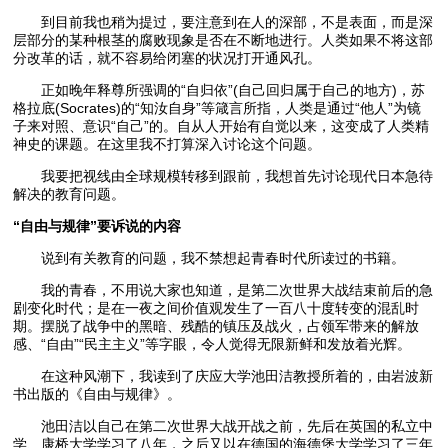
到目前我也稍为提过，要注意到在人的深部，不是表面，而是深
层部分的某种根茎的腐败现象是否在不断地进行。人类如果不将这部
分改革的话，就不容易给闭塞的状况打开通风孔。
正如晚年释尊所强调的“自归依”(自己回归属于自己的地方)，苏
格拉底(Socrates)的“知汝自身”等箴言所指，人类是通过“他人”为镜
子来对照、意识“自己”的。自从人开始有自觉以来，这变成了人类精
神史的课题。在这里我不打算深入讨论这个问题。
我要把视线由全球规模转移到跟前，我想首先讨论现代日本急待
解决的教育问题。
“自由与规律”要诉说的内容
说到有关教育的问题，我不禁想起青春时代所读过的书籍。
我的青春，不用说大家也知道，是第二次世界大战结束前后的急
剧变化时代；是在一夜之间价值观发生了一百八十度转变的混乱时
期。摆脱了战争中的黑暗、残酷的镇压及战火，占领军带来的解放
感、“自由”“民主主义”等字眼，令人觉得无限新鲜和发放着光辉。
在这种风潮下，我读到了庆应大学池田洁教授所着的，由岩波新
书出版的《自由与规律》。
池田洁以自己在第二次世界大战开战之前，先后在英国的私立中
学、康桥大学学习了八年，之后又以在德国的海德堡大学学习了三年