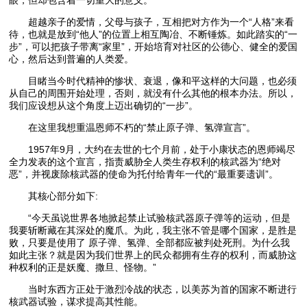
超越亲子的爱情，父母与孩子，互相把对方作为一个“人格”来看
待，也就是放到“他人”的位置上相互陶冶、不断锤炼。如此踏实的“一
步”，可以把孩子带离“家里”，开始培育对社区的公德心、健全的爱国
心，然后达到普遍的人类爱。
目睹当今时代精神的惨状、衰退，像和平这样的大问题，也必须
从自己的周围开始处理，否则，就没有什么其他的根本办法。所以，
我们应设想从这个角度上迈出确切的“一步”。
在这里我想重温恩师不朽的“禁止原子弹、氢弹宣言”。
1957年9月，大约在去世的七个月前，处于小康状态的恩师竭尽
全力发表的这个宣言，指责威胁全人类生存权利的核武器为“绝对
恶”，并视废除核武器的使命为托付给青年一代的“最重要遗训”。
其核心部分如下:
“今天虽说世界各地掀起禁止试验核武器原子弹等的运动，但是
我要斩断藏在其深处的魔爪。为此，我主张不管是哪个国家，是胜是
败，只要是使用了 原子弹、氢弹、全部都应被判处死刑。为什么我
如此主张？就是因为我们世界上的民众都拥有生存的权利，而威胁这
种权利的正是妖魔、撒旦、怪物。”
当时东西方正处于激烈冷战的状态，以美苏为首的国家不断进行
核武器试验，谋求提高其性能。