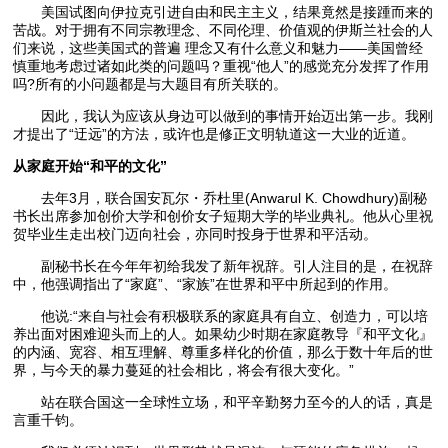
美国试图向伊拉克引进自由和民主主义，结果竟然是接踵而来的
苦战。对于拥有不同宗教理念、不同伦理、价值观的伊斯兰社会的人
们来说，这些美国式的普遍 理念又有什么意义和魅力——美国曾经
慎重地考虑过诸如此类的问题吗？重视“他人”的感觉充分发挥了作用
吗?所有的小问题都是与大题目有所关联的。
因此，我认为应该从身边可以做到的事情开始迈出第一步。我刚
才提出了“迂远”的方法，或许也是修正文明轨道这一大业的近道。
从家庭开始“和平的文化”
去年3月，联合国安瓦尔・乔杜里(Anwarul K. Chowdhury)副秘
书长出席参加创价大学和创价女子短期大学的毕业典礼。他从心里祝
贺毕业生走出校门迈向社会，亦同时投身于世界和平活动。
副秘书长在今年年初给我发了新年祝辞。引人注目的是，在祝辞
中，他强调指出了“家庭”、“家族”在世界和平中所起到的作用。
他说:“来自与社会有积极联系的家庭具有自立、创造力，可以培
养出面对困难迎头而上的人。如果幼少时期在家庭教导『和平文化』
的内涵、宽容、相互理解、尊重多样化的价值，那么于数十年后的世
界，与今天的暴力蔓延的社会相比，将会有很大变化。”
站在联合国这一全球性立场，和平辛勤努力至今的人的话，真是
言重千钧。