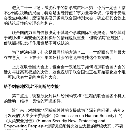
进入二十一世纪，威胁和平的新形式层出不穷。今后一定会面临
不少难以决断的局面，特别是围绕行使军事力量等争议。假若于安理
会发生纠纷时，应该落实召开紧急联合国特别大会，确立把其会议上
的结论反馈给安理会的构造。
联合国的力量与信赖决定于其能否形成国际社会舆论。虽然其对
于威胁和平与安全的各种实际的措施也很重要，但确保其“正统性”，
使软能得以发挥作用也是不可或缺的。
为了解决问题，什么是最理想的方法？二十一世纪联合国的最大
存在意义，不正在于汇集国际社会的意见来寻找这个答案吗。
上月在联合国大会上，也全会一致通过了如何增加联合国大会的
活力与提高其权威的决议。这也说明了联合国也正在开始强化这个唯
一可以代表世界的声音的大会。
给予纠纷地区以“不间断的支援”
第二点是，调整涉及到从纠纷到构筑和平过程的联合国各个机关
的活动，维持一贯性的环境条件。
近年来，对纠纷地区断断续续的支援成为了深刻的问题。去年5
月发表的“人类安全委员会”（Commission on Human Security）的
《人类安全报告》(Human Security Now: Protecting and
Empowering People)中也强调必须解决这些支援的断续状态，不要