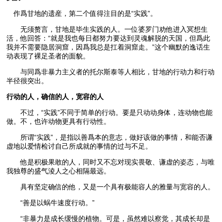
作爲甘地的遗産，第二个值得注目的是“实践”。
无须赘言，甘地是毕生实践的人。一位婆罗门劝他进入冥想生
活，他回答：“就是我也每日都努力要达到灵魂解脱的天国，但爲此
我并不需要隐居洞窟，因爲我总是扛着洞窟走。”这个幽默的逸话生
动表现了裸足圣者的面貌。
与同爲非暴力主义者的托尔斯泰等人相比，甘地的行动力和行动
半径很突出。
行动的人，确信的人，宽容的人
不过，“实践”不同于简单的行动。要是只动动身体，连动物也能
做。不，也许动物更具有行动性。
所谓“实践”，是指以善爲本的意志，做好该做的事情，和能否谦
虚地以爱情检讨自己所成就的事情的过与不足。
他是积极果敢的人，同时又不忘对现实畏敬、谦虚的姿态，与唯
我独尊的盛气淩人之心相隔最远。
具有坚定确信的他，又是一个具有极能容人的雅量与宽容的人。
“善是以蜗牛速度行动。”
“非暴力是成长缓慢的植物。可是，虽然难以察觉，其成长却是