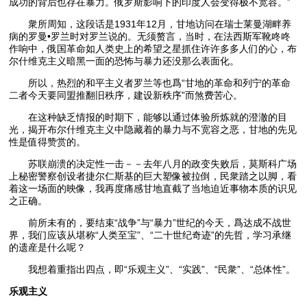
成功的背后也存在暴力。俄罗斯影响下的印度人会变得极不宽容。”
衆所周知，这段话是1931年12月，甘地访问在瑞士莱曼湖畔养
病的罗曼•罗兰时对罗兰说的。无须赘言，当时，在法西斯军靴咚咚
作响中，俄国革命如人类史上的希望之星抓住许许多多人们的心，布
尔什维克主义暗黑一面的恐怖与暴力还没那么表面化。
所以，热烈的和平主义者罗兰等也爲“甘地的革命和列宁的革命
二者今天要同盟推翻旧秩序，建设新秩序”而煞费苦心。
在这种缺乏情报的时期下，能够以通过体验所炼就的澄澈的目
光，揭开布尔什维克主义中隐藏着的暴力与不宽容之恶，甘地的先见
性是值得赞赏的。
苏联崩溃的决定性一击－－去年八月的政变失败后，莫斯科广场
上秘密警察创设者捷尔仁斯基的巨大塑像被拉倒，民衆踏之以脚，看
着这一场面的映像，我再度痛感甘地直截了当地迫近事物本质的识见
之正确。
前所未有的，要结束“战争”与“暴力”世纪的今天，爲达成不战世
界，我们应该从堪称“人类至宝”、“二十世纪奇迹”的先哲，学习承继
的遗産是什么呢？
我想着重指出四点，即“乐观主义”、“实践”、“民衆”、“总体性”。
乐观主义