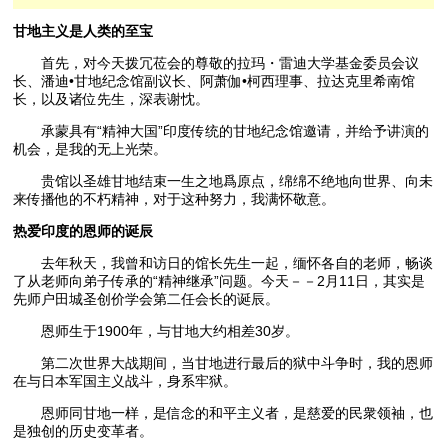
甘地主义是人类的至宝
首先，对今天拨冗莅会的尊敬的拉玛・雷迪大学基金委员会议
长、潘迪•甘地纪念馆副议长、阿萧伽•柯西理事、拉达克里希南馆
长，以及诸位先生，深表谢忱。
承蒙具有“精神大国”印度传统的甘地纪念馆邀请，并给予讲演的
机会，是我的无上光荣。
贵馆以圣雄甘地结束一生之地爲原点，绵绵不绝地向世界、向未
来传播他的不朽精神，对于这种努力，我满怀敬意。
热爱印度的恩师的诞辰
去年秋天，我曾和访日的馆长先生一起，缅怀各自的老师，畅谈
了从老师向弟子传承的“精神继承”问题。今天－－2月11日，其实是
先师户田城圣创价学会第二任会长的诞辰。
恩师生于1900年，与甘地大约相差30岁。
第二次世界大战期间，当甘地进行最后的狱中斗争时，我的恩师
在与日本军国主义战斗，身系牢狱。
恩师同甘地一样，是信念的和平主义者，是慈爱的民衆领袖，也
是独创的历史变革者。