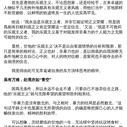
首先是透彻的乐观主义。不论思想家，还是经纶手，古来卓越的
人物似乎几无例外地都具有乐观主义者风格，而他们当中，甘地那样
不欺世媚俗、以鲜明的轨迹终其一生的人也实爲罕见。
他说：“我永远是乐观主义者。并非它能证明正义荣耀，而是因
爲抱有归根到底正义肯定荣耀这一坚定信念。”又说：“我是不可救药
的乐观主义者。我的乐观主义基于对能发挥非暴力的个人能力之无限
可能性的信念。”
显然，甘地的“乐观主义”决不是出自客观情势的分析和预测，那
只是简单的相对论。正义也好，非暴力也好，是以彻底的自我洞察无
条件地树立在自己心中的、对人的绝对信赖，是甯死也不能夺去的不
会崩溃的信念。
我觉得由此可见常返诸自身的东方演绎思考的精华。
虽有万难，处境亦如“青空”
因爲无条件，所以永远不会走不通，只要自己不放弃信念之路，
他的“乐观主义”就与无限希望的展望和胜利相系结。
“非暴力是没有败北的。与之相对，暴力的结局是必然败北。“这
句话平静之中也显露出无所畏惧的自信，的确是唯把握己心的人才能
畅快发出的、精神的胜利欢呼。
可以想像，历经磨练的甘地的一生，无论狱中坚持抗议绝食时，