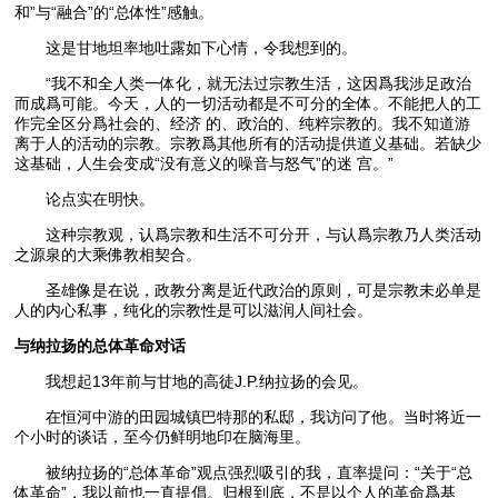
和”与“融合”的“总体性”感触。
这是甘地坦率地吐露如下心情，令我想到的。
“我不和全人类一体化，就无法过宗教生活，这因爲我涉足政治
而成爲可能。今天，人的一切活动都是不可分的全体。不能把人的工
作完全区分爲社会的、经济 的、政治的、纯粹宗教的。我不知道游
离于人的活动的宗教。宗教爲其他所有的活动提供道义基础。若缺少
这基础，人生会变成“没有意义的噪音与怒气”的迷 宫。”
论点实在明快。
这种宗教观，认爲宗教和生活不可分开，与认爲宗教乃人类活动
之源泉的大乘佛教相契合。
圣雄像是在说，政教分离是近代政治的原则，可是宗教未必单是
人的内心私事，纯化的宗教性是可以滋润人间社会。
与纳拉扬的总体革命对话
我想起13年前与甘地的高徒J.P.纳拉扬的会见。
在恒河中游的田园城镇巴特那的私邸，我访问了他。当时将近一
个小时的谈话，至今仍鲜明地印在脑海里。
被纳拉扬的“总体革命”观点强烈吸引的我，直率提问：“关于“总
体革命”，我以前也一直提倡。归根到底，不是以个人的革命爲基