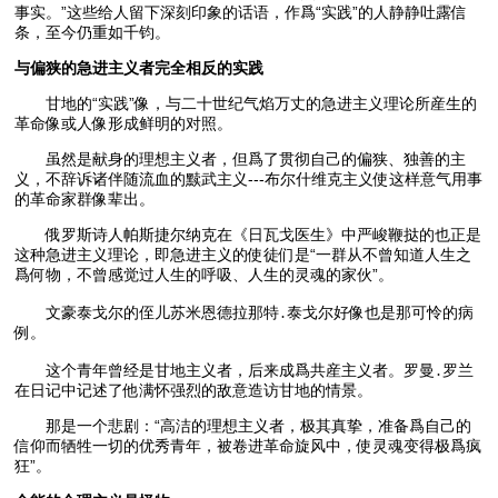
事实。”这些给人留下深刻印象的话语，作爲“实践”的人静静吐露信
条，至今仍重如千钧。
与偏狭的急进主义者完全相反的实践
甘地的“实践”像，与二十世纪气焰万丈的急进主义理论所産生的
革命像或人像形成鲜明的对照。
虽然是献身的理想主义者，但爲了贯彻自己的偏狭、独善的主
义，不辞诉诸伴随流血的黩武主义---布尔什维克主义使这样意气用事
的革命家群像辈出。
俄罗斯诗人帕斯捷尔纳克在《日瓦戈医生》中严峻鞭挞的也正是
这种急进主义理论，即急进主义的使徒们是“一群从不曾知道人生之
爲何物，不曾感觉过人生的呼吸、人生的灵魂的家伙”。
文豪泰戈尔的侄儿苏米恩德拉那特․泰戈尔好像也是那可怜的病
例。
这个青年曾经是甘地主义者，后来成爲共産主义者。罗曼․罗兰
在日记中记述了他满怀强烈的敌意造访甘地的情景。
那是一个悲剧：“高洁的理想主义者，极其真挚，准备爲自己的
信仰而牺牲一切的优秀青年，被卷进革命旋风中，使灵魂变得极爲疯
狂”。