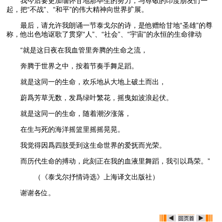
我今后要更加缅怀甘地那毕生的努力，与尊敬的印度朋友们一
起，把“不战”、“和平”的伟大精神向世界扩展。
最后，请允许我朗诵一节泰戈尔的诗，是他赠给甘地“圣雄”的尊
称，他出色地讴歌了贯穿“人”、“社会”、“宇宙”的永恒的生命律动
“就是这日夜在我血管里奔腾的生命之流，
奔腾于世界之中，按着节奏手舞足蹈。
就是这同一的生命，欢乐地从大地上破土而出，
蔚爲芳草无数，发爲绿叶繁花，摇曳如波浪起伏。
就是这同一的生命，随着潮汐涨落，
在生与死的海洋摇篮里摇摇晃晃。
我觉得因爲四肢受到这生命世界的爱抚而光荣。
而历代生命的搏动，此刻正在我的血液里舞蹈，我引以爲荣。”
（《泰戈尔抒情诗选》上海译文出版社）
谢谢各位。