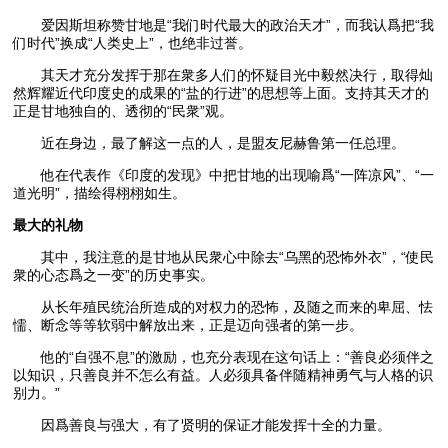
爱因斯坦称赞甘地是“我们时代最大的政治天才”，而我认爲把“我
们时代”换成“人类史上”，也绝非过誉。
其天才充分发挥于那在衆多人们的怀疑目光中毅然决行，取得灿
然辉耀近代印度史的成果的“盐的行进”的思想等上面。支持其天才的
正是甘地独自的、透彻的“民衆”观。
近在身边，最了解这一点的人，是盟友尼赫鲁第一任总理。
他在代表作《印度的发现》中把甘地的出现喻爲“一阵凉风”、“一
道光明”，描绘得栩栩如生。
最大的礼物
其中，我注意的是甘地从民衆心中除去“乌黑的恐怖外衣”，“使民
衆的心态爲之一变”的历史事实。
从长年殖民统治所造成的对权力的恐怖，及随之而来的卑屈、怯
懦、断念等等软弱中解放出来，正是迈向强者的第一步。
他的“自强不息”的激励，也充分表现在这句话上：“善良必须伴之
以知识，只善良并不怎么有益。人必须具备伴随精神勇气与人格的识
别力。”
因爲善良与强大，有了贤明的保证才能发挥十全的力量。