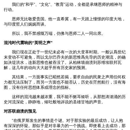
我们的“和平”、“文化”、“教育”运动，全都是承继恩师的精神与
行动。
恩师无比敬爱贵国。他一直希冀，有一天踏上憧憬的印度大地，
与印度哲人们娓娓而谈。
所以，我不禁感慨万端，仿佛与恩师二人一同出席。
混沌时代震响的“英明之声”
我们现在正处于一世纪未必有一次的大变革时期。一般认爲世纪
末变动不可避免，而以戈尔巴乔夫的新思惟爲先导的历史潮流，的确
如决堤洪水，连新思惟也被吞没了。从柏林墙崩溃到苏维埃联邦瓦
解，这几年的动向大大超乎所有历史家的预测。
其结果，一方面事实已昭然若揭，要求自由的民衆之声用任何权
力都无法压制了，而另一方面也不能否认，历史在茫然航行，没有海
图，没有任何思想体系或理念的指标。
这样的混沌越来越浓重，我不能不侧耳倾听，从那怒涛汹涌的历
史河流深处，静静地，倾吐般地诉说的圣雄甘地的声音。
对苏联崩溃的预见
“在俄罗斯发生的事情是个谜。对于那实验的最后成功，让人抱
有深深的怀疑。那似乎是对非暴力的一个挑战。即便看上去成功，那