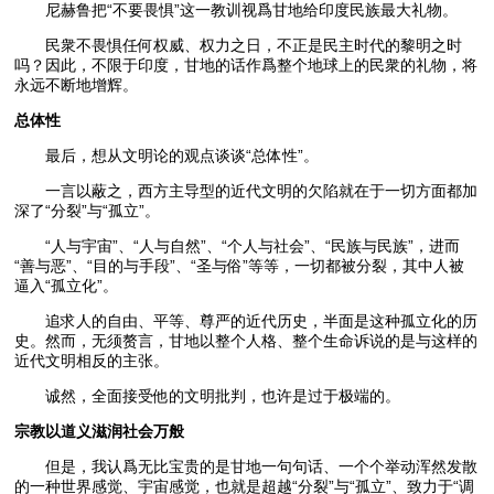
尼赫鲁把“不要畏惧”这一教训视爲甘地给印度民族最大礼物。
民衆不畏惧任何权威、权力之日，不正是民主时代的黎明之时
吗？因此，不限于印度，甘地的话作爲整个地球上的民衆的礼物，将
永远不断地增辉。
总体性
最后，想从文明论的观点谈谈“总体性”。
一言以蔽之，西方主导型的近代文明的欠陷就在于一切方面都加
深了“分裂”与“孤立”。
“人与宇宙”、“人与自然”、“个人与社会”、“民族与民族”，进而
“善与恶”、“目的与手段”、“圣与俗”等等，一切都被分裂，其中人被
逼入“孤立化”。
追求人的自由、平等、尊严的近代历史，半面是这种孤立化的历
史。然而，无须赘言，甘地以整个人格、整个生命诉说的是与这样的
近代文明相反的主张。
诚然，全面接受他的文明批判，也许是过于极端的。
宗教以道义滋润社会万般
但是，我认爲无比宝贵的是甘地一句句话、一个个举动浑然发散
的一种世界感觉、宇宙感觉，也就是超越“分裂”与“孤立”、致力于“调