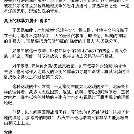
还是面对法西斯的威胁，迫于暴力与非暴力的进退维谷的抉择时，抑
或在加尔各答孟加拉爲地域抗争的恶斗所迫时，穿透黑云之处，一定
有辽阔无垠、澄澈如洗的青空。
真正的非暴力属于“勇者”
正因爲如此，才能标举“乐观主义”。我认爲，甘地主义的真髓正
在于此，那并不是非暴力---人的善性的极限，即怯懦、卑屈的“弱者
的非暴力”，而是要把勇气所印证的“强者的非暴力”与民衆分享。
如果曲解这一原则，轻易屈从于“软弱”和“暴力”的诱惑，混入杂
质，那么，即使一时取得成功，也与甘地主义风马牛不相及。
对于罗曼․罗兰称之爲“天赋宗教家、迫于需要的政治家”的甘地
来说，也可称作人之爲人的证明的非暴力才是生命线，将其除掉的世
俗成败之类永远不过是第二义的。
这种达观的生活方式，一定常使未能如此达观的罗兰、尼赫鲁那
样的理解者、衆多同志也困惑、混乱。的确，若以短间隔来看，宣扬
对纳粹非暴力抵抗等甘地的主张有时也会被视爲过于脱离现实的理想
论吧。
但是，以长间隔回顾战后历程，无论如何也不能说我们跨越了甘
地的课题，那“荒野的呐喊”---战火中不倦地呐喊只有非暴力能拯救自
由和民主主义。
实践