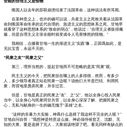
全能的合理主义是怪物
俄国人以去年的苏联崩溃结束了法国革命，这种说法有所耳闻。
在某种意义上，也许的确可以说，共産主义之死攸关着从法国革
命到俄国革命传承的近代合理的、急进主义的思想体系之死。甘地早
就看穿了这种思想体系的“致命的弱点”，他说过：“合理主义者值得佩
服，但是合理主义主张全能时就变成令人毛骨悚然的怪物。”
我相信，点缀着甘地一生的渐进主义“实践”像，正因爲如此，是
无比宝贵，永远不灭的。
“民衆之友”“民衆之父”
第三，理所当然的，提起甘地而不可忽略的是其“民衆”观。
民主主义的今天，把民衆挂在嘴上的人多得很，然而，有多少
人，多少领导者真正站在民衆一边呢？说他们大半是巴结、利用民
衆，而背地里愚弄民衆，并非过言。
但是，甘地是真正的民衆之“友”、之“父”。他以全身心投入民衆
当中，以全身心与民衆同甘共苦，以全身心深深了解、把握民衆之
心，无私与献身的一生的确无愧于“圣雄”之名。
“这样的非暴力大实验，神爲什么选择了我这样不完全的人呢？”
甘地自问自答：“我想神是特意这么做。神必须侍候贫乏、沈默、无
知的大衆。要是选择了完人，大衆就该绝望了吧。看见同样有缺点的