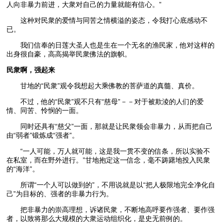
人向非暴力前进，大衆对自己的力量就能有信心。”
这种对民衆的爱情与同苦之情横溢的姿态，令我打心底感动不
已。
我们信奉的日莲大圣人也是生在一个无名的渔民家，他对这样的
出身很自豪，高高揭举民衆佛法的旗帜。
民衆啊，强起来
甘地的“民衆”观令我想起大乘佛教的菩萨道的真髓、真价。
不过，他的“民衆”观不只有“慈母”－－对于被欺淩的人们的爱
情、同苦、怜悯的一面。
同时还具有“慈父”一面，那就是让民衆领会非暴力，从而把自己
由“弱者”锻炼成“强者”。
“一人可能，万人就可能，这是我一贯不变的信条，所以实验不
在私室，而在野外进行。”甘地抱定这一信念，毫不踌躇地投入民衆
的“海洋”。
所谓“一个人可以做到的”，不用说就是以“把人极限地完全净化自
己”为目标的、强者的非暴力行为。
把非暴力的崇高理想，诉诸民衆，不断地高呼要作强者、要作强
者，以致将那么大规模的大衆运动组织化，是史无前例的。