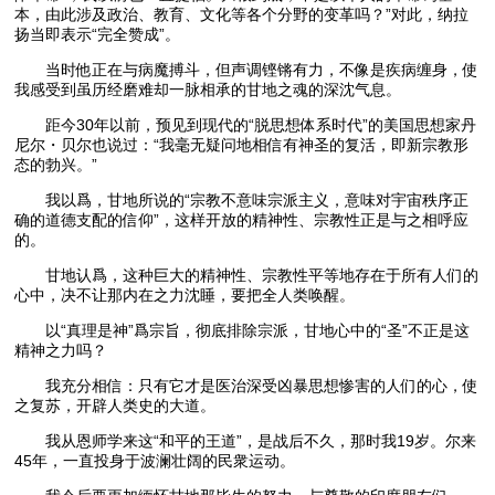
本，由此涉及政治、教育、文化等各个分野的变革吗？”对此，纳拉
扬当即表示“完全赞成”。
当时他正在与病魔搏斗，但声调铿锵有力，不像是疾病缠身，使
我感受到虽历经磨难却一脉相承的甘地之魂的深沈气息。
距今30年以前，预见到现代的“脱思想体系时代”的美国思想家丹
尼尔・贝尔也说过：“我毫无疑问地相信有神圣的复活，即新宗教形
态的勃兴。”
我以爲，甘地所说的“宗教不意味宗派主义，意味对宇宙秩序正
确的道德支配的信仰”，这样开放的精神性、宗教性正是与之相呼应
的。
甘地认爲，这种巨大的精神性、宗教性平等地存在于所有人们的
心中，决不让那内在之力沈睡，要把全人类唤醒。
以“真理是神”爲宗旨，彻底排除宗派，甘地心中的“圣”不正是这
精神之力吗？
我充分相信：只有它才是医治深受凶暴思想惨害的人们的心，使
之复苏，开辟人类史的大道。
我从恩师学来这“和平的王道”，是战后不久，那时我19岁。尔来
45年，一直投身于波澜壮阔的民衆运动。