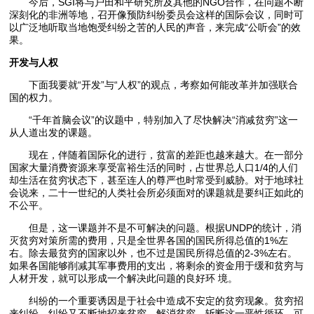
今后，SGI将与户田和平研究所及其他的NGO合作，在问题不断
深刻化的非洲等地，召开像预防纠纷委员会这样的国际会议，同时可
以广泛地听取当地饱受纠纷之苦的人民的声音，来完成“公听会”的效
果。
开发与人权
下面我要就“开发”与“人权”的观点，考察如何能改革并加强联合
国的权力。
“千年首脑会议”的议题中，特别加入了尽快解决“消减贫穷”这一
从人道出发的课题。
现在，伴随着国际化的进行，贫富的差距也越来越大。在一部分
国家大量消费资源来享受富裕生活的同时，占世界总人口1/4的人们
却生活在贫穷状态下，甚至连人的尊严也时常受到威胁。对于地球社
会说来，二十一世纪的人类社会所必须面对的课题就是要纠正如此的
不公平。
但是，这一课题并不是不可解决的问题。根据UNDP的统计，消
灭贫穷对策所需的费用，只是全世界各国的国民所得总值的1%左
右。除去最贫穷的国家以外，也不过是国民所得总值的2-3%左右。
如果各国能够削减其军事费用的支出，将剩余的资金用于缓和贫穷与
人材开发，就可以形成一个解决此问题的良好环 境。
纠纷的一个重要诱因是于社会中造成不安定的贫穷现象。贫穷招
来纠纷，纠纷又不断地招来贫穷。解消贫穷，斩断这一恶性循环，可