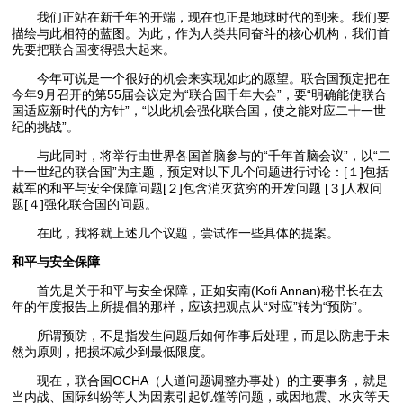
我们正站在新千年的开端，现在也正是地球时代的到来。我们要
描绘与此相符的蓝图。为此，作为人类共同奋斗的核心机构，我们首
先要把联合国变得强大起来。
今年可说是一个很好的机会来实现如此的愿望。联合国预定把在
今年9月召开的第55届会议定为“联合国千年大会”，要“明确能使联合
国适应新时代的方针”，“以此机会强化联合国，使之能对应二十一世
纪的挑战”。
与此同时，将举行由世界各国首脑参与的“千年首脑会议”，以“二
十一世纪的联合国”为主题，预定对以下几个问题进行讨论：[１]包括
裁军的和平与安全保障问题[２]包含消灭贫穷的开发问题 [３]人权问
题[４]强化联合国的问题。
在此，我将就上述几个议题，尝试作一些具体的提案。
和平与安全保障
首先是关于和平与安全保障，正如安南(Kofi Annan)秘书长在去
年的年度报告上所提倡的那样，应该把观点从“对应”转为“预防”。
所谓预防，不是指发生问题后如何作事后处理，而是以防患于未
然为原则，把损坏减少到最低限度。
现在，联合国OCHA（人道问题调整办事处）的主要事务，就是
当内战、国际纠纷等人为因素引起饥馑等问题，或因地震、水灾等天