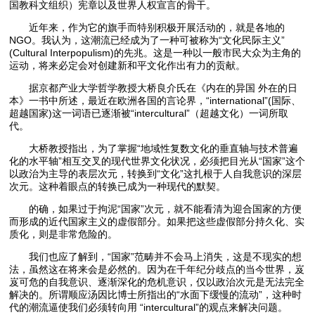
国教科文组织）宪章以及世界人权宣言的骨干。
近年来，作为它的旗手而特别积极开展活动的，就是各地的
NGO。我认为，这潮流已经成为了一种可被称为“文化民际主义”
(Cultural Interpopulism)的先兆。这是一种以一般市民大众为主角的
运动，将来必定会对创建新和平文化作出有力的贡献。
据京都产业大学哲学教授大桥良介氏在《内在的异国 外在的日
本》一书中所述，最近在欧洲各国的言论界，“international”(国际、
超越国家)这一词语已逐渐被“intercultural”（超越文化）一词所取
代。
大桥教授指出，为了掌握“地域性复数文化的垂直轴与技术普遍
化的水平轴”相互交叉的现代世界文化状况，必须把目光从“国家”这个
以政治为主导的表层次元，转换到“文化”这扎根于人自我意识的深层
次元。这种着眼点的转换已成为一种现代的默契。
的确，如果过于拘泥“国家”次元，就不能看清为迎合国家的方便
而形成的近代国家主义的虚假部分。如果把这些虚假部分持久化、实
质化，则是非常危险的。
我们也应了解到，“国家”范畴并不会马上消失，这是不现实的想
法，虽然这在将来会是必然的。因为在千年纪分歧点的当今世界，岌
岌可危的自我意识、逐渐深化的危机意识，仅以政治次元是无法完全
解决的。所谓顺应汤因比博士所指出的“水面下缓慢的流动”，这种时
代的潮流逼使我们必须转向用 “intercultural”的观点来解决问题。