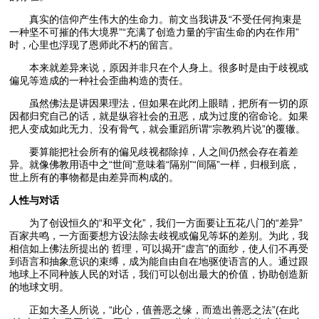
真实的信仰产生伟大的生命力。前文当我讲及“不受任何拘束是
一种坚不可摧的伟大境界”“充满了创造力量的宇宙生命的内在作用”
时，心里也浮现了恩师此不朽的留言。
本来就差异来说，原因并非只在个人身上。很多时是由于歧视或
偏见等造成的一种社会歪曲构造的责任。
虽然佛法是讲因果理法，但如果在此闭上眼睛，把所有一切的原
因都归究自己的话，就是纵容社会的丑恶，成为过度的宿命论。如果
把人变成如此无力、没有骨气，就会重蹈所谓“宗教鸦片说”的覆辙。
要算能把社会所有的偏见歧视都除掉，人之间仍然会存在着差
异。就像佛教用语中之“世间”意味着“隔别”“间隔”一样，归根到底，
世上所有的事物都是由差异而构成的。
人性与对话
为了创设恒久的“和平文化”，我们一方面要让五花八门的“差异”
百家共鸣，一方面要想方设法除去歧视或偏见等坏的差别。为此，我
相信如上佛法所提出的 哲理，可以揭开“虚言”的面纱，使人们不再受
到语言和抽象意识的束缚，成为能自由自在地驱使语言的人。通过跟
地球上不同种族人民的对话，我们可以创出最大的价值，协助创造新
的地球文明。
正如大圣人所说，“此心，值善恶之缘，而造出善恶之法”(在此