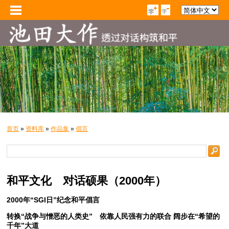
首页
»
资料库
»
作品集
»
倡言
和平文化 对话硕果（2000年）
2000年“SGI日”纪念和平倡言
转换“战争与憎恶的人类史” 依靠人民强有力的联合 阔步在“希望的
千年”大道