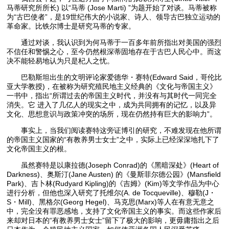
马蒂研究所所长) 以“马蒂 (Jose Marti) ”为题开始了对谈。马蒂被称
为“古巴使者”，是19世纪伟大的小说家、诗人、领导古巴独立运动的
革命家。比铁尔博士是研究马蒂的专家。
通过对谈，我认识到为何马蒂于一百多年前所指出对美国的强烈
不信任和警惕之心，至今仍然根深蒂固地存在于古巴人民心中。而这
决不能轻易地认为只是杞人之忧。
巴勒斯坦出生的文明评论家爱德华・赛特(Edward Said，哥伦比
亚大学教授)，在被称为研究殖民地主义经典的《文化与帝国主义》
一书中，指出“所谓过去的帝国主义时代，并没有与其时代一同完全
消失。它 进入了几亿人的现实之中，成为共同拥有的记忆，以及异
文化、思想意识与政策冲突的场所，现在仍然持有巨大的影响力”。
事实上，当我们阅读赛特这旁证博引的研究，不难发现在他所谓
的帝国主义国家的“有教养男士女士”之中，实际上已经深深地扎下了
文化帝国主义的根。
虽然赛特是以康拉德(Joseph Conrad)的《黑暗深处》(Heart of
Darkness)、奥斯汀(Jane Austen) 的《曼斯菲尔德公园》(Mansfield
Park)、吉卜林(Rudyard Kipling)的《吉姆》(Kim)等文学作品为中心
进行分析，但他也深入研究了托维尔(A. de Tocqueville)、穆勒(J・
S・Mill)、黑格尔(Georg Hegel)、马克思(Marx)等人在有意无意之
中，完全没有罪恶感地，支持了文化帝国主义的事实。而这些作家后
来却对日本的“有教养男士女士”留下了极大的影响，更毋庸指出之后