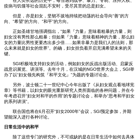
在人类长远的历史中，每当遇到战争、暴力、专制、压抑人权、
疫病与饥馑等社会混乱不安时，受尽其苦的总是妇女。
但是，亦是妇女，坚韧不拔地持续把动荡的社会导向“善”的方
向、“希望”的方向、“和平”的方向。
正如圣雄甘地强调指出，“如果『力量』意味着粗暴的力量，则
妇女没有男性那么粗暴；但如果『力量』意味着精神的力量，那么妇
女的力量比男性更要杰出多少倍......如果非暴力是我们人的法则，那
么未来就是妇女的世界”。的确，妇女担负着开启充满希望未来的关
键。
SGI积极地支持妇女的活动，例如妇女的反战出版活动、启蒙反
战意识展览、讲演等。去年十月，在汉城的NGO世界大会上，SGI举
办了以“妇女领先构筑『和平文化』”为题的专题讨论会。
另外，波士顿二十一世纪中心今年出版了《从妇女观点看地球宪
章》等书籍，以妇女的眼光重新研究人类所面临的各种问题，并在今
年考虑召开“妇女对和平的作用”的专题讨论会，和举办“思考和平妇女
的系列讲演”。
联合国也将在6月召开“妇女2000年”会议，SGI预定参加，并期
望能深入进行各种讨论。
日常生活中的和平
除了这些专门的研究外，不可或缺的是在日常生活中如何去具体