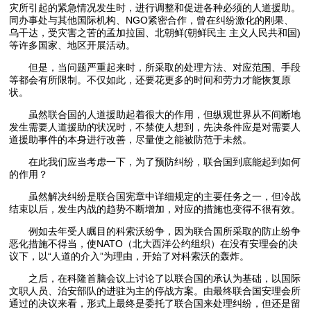
灾所引起的紧急情况发生时，进行调整和促进各种必须的人道援助。
同办事处与其他国际机构、NGO紧密合作，曾在纠纷激化的刚果、
乌干达，受灾害之苦的孟加拉国、北朝鲜(朝鲜民主 主义人民共和国)
等许多国家、地区开展活动。
但是，当问题严重起来时，所采取的处理方法、对应范围、手段
等都会有所限制。不仅如此，还要花更多的时间和劳力才能恢复原
状。
虽然联合国的人道援助起着很大的作用，但纵观世界从不间断地
发生需要人道援助的状况时，不禁使人想到，先决条件应是对需要人
道援助事件的本身进行改善，尽量使之能被防范于未然。
在此我们应当考虑一下，为了预防纠纷，联合国到底能起到如何
的作用？
虽然解决纠纷是联合国宪章中详细规定的主要任务之一，但冷战
结束以后，发生内战的趋势不断增加，对应的措施也变得不很有效。
例如去年受人瞩目的科索沃纷争，因为联合国所采取的防止纷争
恶化措施不得当，使NATO（北大西洋公约组织）在没有安理会的决
议下，以“人道的介入”为理由，开始了对科索沃的轰炸。
之后，在科隆首脑会议上讨论了以联合国的承认为基础，以国际
文职人员、治安部队的进驻为主的停战方案。由最终联合国安理会所
通过的决议来看，形式上最终是委托了联合国来处理纠纷，但还是留