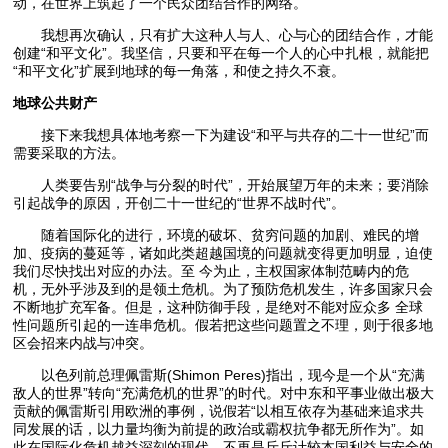
动，在世界上筑起了一个民众团结合作的网络。
我想再次确认，只有扩大这种人与人、心与心的团结合作，才能
创建“和平文化”。我坚信，只要和平在每一个人的心中扎根，就能把
“和平文化”扩展到地球的每一角落，和使之持久不衰。
地球公共财产
接下来我想具体地考察一下为建设“和平与共存的二十一世纪”而
需要采取的方法。
人类要告别“战争与分裂的时代”，开始展望万年的未来；要消除
引起战争的原因，开创二十一世纪的“世界不战时代”。
随着国际化的进行，环境的破坏、贫穷问题的加剧、难民的增
加、疫病的蔓延等，诸如此类超越国境的问题就变得更加明显，迫使
我们尽快找出对应的办法。至 今为止，主权国家体制范畴内的危
机，无外乎涉及到的是领土危机。为了预防危机发生，许多国家只会
不断地扩充军备。但是，这种防御手段，是绝对不能对应众多 全球
性问题所引起的一连串危机。假若把这些问题置之不理，则于很多地
区会招来内战与冲突。
以色列前总理佩雷斯(Shimon Peres)指出，现今是一个从“充满
敌人的世界”转向“充满危机的世界”的时代。对中东和平事业做出极大
贡献的佩雷斯引用欧洲的事例，说假若“以相互依存为基础来追求共
同发展的话，以力量均衡为前提的政治或霸权抗争都无所作为”。如
此在国际化危机越益深刻的现代，不再是斤斤计较本国利益与安全的