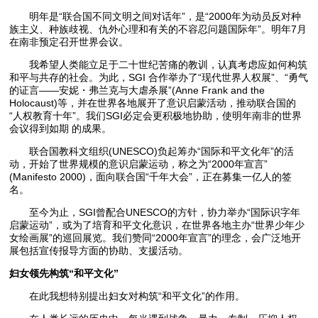
明年是“联合国不同文明之间对话年”，是“2000年为动员反对种
族主义、种族歧视、仇外心理和有关的不容忍问题国际年”。明年7月
在南非预定召开世界会议。
我希望人类能立足于二十世纪苦痛的教训，认真考虑应如何构筑
和平与共存的社会。为此，SGI 合作举办了“现代世界人权展”、“勇气
的证言——安妮・弗兰克与大虐杀展”(Anne Frank and the
Holocaust)等，并在世界各地展开了意识启蒙活动，推动联合国的
“人权教育十年”。我们SGI必定会更积极地协助，使明年南非的世界
会议得到如期 的成果。
联合国教科文组织(UNESCO)负起筹办“国际和平文化年”的活
动，开始了世界规模的意识启蒙运动，称之为“2000年宣言”
(Manifesto 2000)，面向联合国“千年大会”，正在募集一亿人的签
名。
至今为止，SGI曾配合UNESCO的方针，协力举办“国际识字年
启蒙运动”，或为了培育和平文化意识，在世界各地主办“世界少年少
女绘画展”的巡回展览。我们赞同“2000年宣言”的理念，会广泛地开
展包括宣传报导方面的协助、支援活动。
妇女领先构筑“和平文化”
在此我想特别提出妇女对构筑“和平文化”的作用。