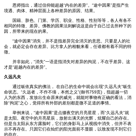
恩师指出，通过信仰能超越“内在的差异”。“途中因果”是指产生
境遇、肉体、精神层面上各种差异的原因、结果。
国籍、肤色、门第、学历、职业、性格、性别等等，各人有各不
相同的特徵、差异。佛教的因果法则解说这是由于自己过去所种下的
因，所带来的现在的果。
“途中因果”消失，并不是指差异完全消灭的意思。只要是人的社
会，就必定会存在差异。比方拿人的相貌来看，任谁都有着不同的特
徵。
并非如此，“消失”一语是指消失对差异的拘泥，不在乎差异。这
才是“超越内在的差异”。
久远凡夫
通过皈依真实的佛法， 在自己的生命中就会出现“久远凡夫”皈生
命状态。“久远者，不作不缮，本然之义”(御书759页)，指超越一切
人为的东西，发放出生命原来的威光，就能对事物有正确的看法，消
除“拘泥”之心，觉得所有外部的差别都是微不足道的事情。
举例来说，“途中因果”是点缀夜空的月亮星星，而“久远凡夫”就
是太阳。夜空中的月亮星辰，放射出满天的光辉，炫耀自己的存在。
但是当太阳从东方露脸时，它们的身影马上从视线中消失，但并不表
示不再存在。只因它们在灿烂的阳光面前不显眼，以致发现不到它们
的存在。