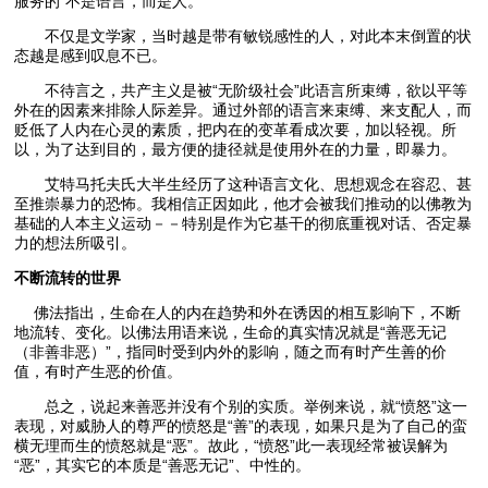
服务的”不是语言，而是人。
不仅是文学家，当时越是带有敏锐感性的人，对此本末倒置的状
态越是感到叹息不已。
不待言之，共产主义是被“无阶级社会”此语言所束缚，欲以平等
外在的因素来排除人际差异。通过外部的语言来束缚、来支配人，而
贬低了人内在心灵的素质，把内在的变革看成次要，加以轻视。所
以，为了达到目的，最方便的捷径就是使用外在的力量，即暴力。
艾特马托夫氏大半生经历了这种语言文化、思想观念在容忍、甚
至推崇暴力的恐怖。我相信正因如此，他才会被我们推动的以佛教为
基础的人本主义运动－－特别是作为它基干的彻底重视对话、否定暴
力的想法所吸引。
不断流转的世界
佛法指出，生命在人的内在趋势和外在诱因的相互影响下，不断
地流转、变化。以佛法用语来说，生命的真实情况就是“善恶无记
（非善非恶）”，指同时受到内外的影响，随之而有时产生善的价
值，有时产生恶的价值。
总之，说起来善恶并没有个别的实质。举例来说，就“愤怒”这一
表现，对威胁人的尊严的愤怒是“善”的表现，如果只是为了自己的蛮
横无理而生的愤怒就是“恶”。故此，“愤怒”此一表现经常被误解为
“恶”，其实它的本质是“善恶无记”、中性的。