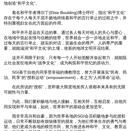
地创造“和平文化”。
着名和平学者博尔丁(Elise Boulding)博士呼吁，指出“和平文化”
存在于每个人每天不屈不挠地持续着和平的言行举止的过程之中，并
特别重视妇女在此方面起的作用。
和平并不是远在天边的事。通过各人每天对他人的关心与爱心，
在地域中筑起友情与信赖的纽带，世界就会一步一步地走近和平。通
过每天的言行举止、踏实的对话，宣扬生命的尊严、人的尊严的重
要，就能滋润“和平文化”的土壤，使新的地球文明开花结果。
这并不局限于妇女﹐只有每一个人开始觉醒并奋起努力﹐就能阻
止社会发狂地奔向“战争文化”﹐成为构筑和平世纪的原动力。
SGI基于自他共同享受幸福的佛教理念，努力开展落实“民有、民
治、民享”的“授权运动” (empowerment)，名之为“人间革命”运动。
在此所说的“授权”，意即最大限度地发挥人谁都本来具有的无限
可能性与力量。
为此，我们要积极地与他人接触，互相关怀，互相启发，自他共
同实现和平与幸福，如此，世界和平的基础会更加坚牢。
我非常高兴和自豪，因为世界各地的SGI会员积极地参与此授权
运动，日常不断鼓励有烦恼痛苦的朋友，为他们带来生存的勇气与希
望。他们更成为各地的模范市民，努力推进各种和平、文化、教育运