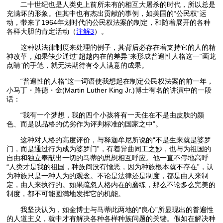
二十世纪也是人类史上前所未有的相互大屠杀的时代，所以总是
充满坏的形象。但其中也有杰出贡献的事例，如美国的“公民权”运
动，带来了1964年划时代的公民权法案的制定，和随着展开的各种
各样大胆的肯定活动（
注解3
）。
这种以法律制度来处理的例子，其背后必存在着支持它的人的精
神改革，如果缺少通过“超越内在的差异”来形成普遍性人格这一“画龙
点睛”的手笔，就无法期待有令人满意的成果。
“普遍性的人格”这一词语使我想起在制定公民权法案的前一年，
小马丁・路德・金(Martin Luther King Jr.)博士有名的讲演中的一段
话：
“我有一个梦想，我的四个小孩将有一天住在不是由皮肤的颜
色、而是以品格的优劣作为评判标准的国家之中”。
这种对人格的高度评价，与释迦牟尼所说的“不是生来就是婆罗
门，而是通过行为成为婆罗门”，有着异曲同工之妙，也与为祖国的
自由和独立奉献出一切的马蒂的思想相互呼应。他一直不停地高呼
“人类才是我的祖国，种族间没有憎恶，因为种族根本就不存在”，认
为种族只是一种人为的观念。不论是法律还是制度，都是由人来制
定，由人来执行的。如果疏忽人格内在的磨练，那么不论多么完美的
制度，都不可能圆满地发挥它的机能。
我坚决认为，如金博士与马蒂此两地的“良心”所显现出的普遍性
的人道主义，就中才有解决各种各样种族问题的关键。假如在解决种