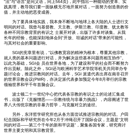
“法”与“语言”是同义语，同上564页)，此中指出一种能动的变革、实
践真理，教导我们要一面纵横无尽地开展对话，一面努力创造善的价
值，并主动地把恶变成善。
为了要具体地实践，我本身不断地与地球上各大陆的人士进行文
明间的对话。我曾与基督教、天主教、伊斯兰教、印度教、犹太教等
各种不同宗教背景的有识之 士展开对谈，出版了许多对谈集。从我
长年的经验，也能深刻地体会到“开放、坦诚的对话”带来的可能性，
与其对社会的重要影响。
SGI的宪章里有说，“以佛教宽容的精神为根本，尊重其他宗教，
就人类的基本问题进行对话，并为解决这些基本问题而相互协作”。
以此为基础，SGI会 员在世界各地，为了建设和平的社会而不断努力
作出贡献。除此之外，SGI还与欧洲科学艺术学院等机关共同举办专
题讨论会，推进宗教间的对话。去年，SGI 派遣代表出席在南非召开
的世界宗教会议(PWR)，亦决定派代表参加预定今年8月举行的宗教
领袖世界和平千年首脑会议。
波士顿二十一世纪中心把代表各宗教的有识之士的论述汇集成
书，出版了《克服憎恶——宗教传统与非暴力挑战》，内容阐述了世
界八大传统宗教的非暴力哲学，与克服对立的途径。
另外，东洋哲学研究所也从各方面尝试推进宗教间的对话。户田
纪念国际和平研究所在今年2月于冲绳召开了国际会议，主题是“文明
间的对话——第三个千年的新和平议题”，聚集各国专家，研究商讨
世界主要文明和其宗教背景。