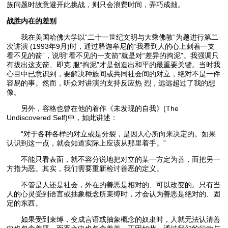
族问题时故意避开此挑战，则只会浪费时间，弄巧成拙。
战胜内在的差别
我在美国哈佛大学以“二十一世纪文明与大乘佛教”为题进行第二
次讲演 (1993年9月)时，通过释迦牟尼的“我看到人的心上刺着一支
看不见的箭”，说明“看不见的一支箭”就是对“差异的拘泥”。我强调只
有拔出这支箭、即克 服“拘泥”才是创造出和平的最重要关键。当时我
心目中已意识到，要解决种族间或共同社会间的对立，绝对不是一件
容易的事。然而，听众对讲演的支持反应热 烈，远远超过了我的想
像。
另外，容格也曾在他的着作《未发现的自我》(The
Undiscovered Self)中，如此讲述：
“对于各种各样的对立或是分裂，是因人心所向来决定的。如果
认识到这一点，就会知道实际上应该从那里着手。”
不能只看表面，就不容分说地把对立的某一方定为善，而把另一
方指为恶。其实，我们需要重新检讨善恶的定义。
不管是人还是社会，外在的善恶是相对的、可以改变的。只有当
人的心灵受到语言或抽象概念所束缚时，才会认为善恶是绝对的、固
定的东西。
如果受到束缚，变成言语或抽象概念的奴隶时，人就无法认清善