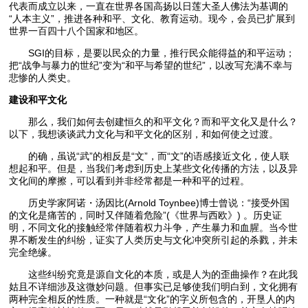
代表而成立以来，一直在世界各国高扬以日莲大圣人佛法为基调的
“人本主义”，推进各种和平、文化、教育运动。现今，会员已扩展到
世界一百四十八个国家和地区。
SGI的目标，是要以民众的力量，推行民众能得益的和平运动；
把“战争与暴力的世纪”变为“和平与希望的世纪”，以改写充满不幸与
悲惨的人类史。
建设和平文化
那么，我们如何去创建恒久的和平文化？而和平文化又是什么？
以下，我想谈谈武力文化与和平文化的区别，和如何使之过渡。
的确，虽说“武”的相反是“文”，而“文”的语感接近文化，使人联
想起和平。但是，当我们考虑到历史上某些文化传播的方法，以及异
文化间的摩擦，可以看到并非经常都是一种和平的过程。
历史学家阿诺・汤因比(Arnold Toynbee)博士曾说：“接受外国
的文化是痛苦的，同时又伴随着危险”(《世界与西欧》) 。历史证
明，不同文化的接触经常伴随着权力斗争，产生暴力和血腥。当今世
界不断发生的纠纷，证实了人类历史与文化冲突所引起的杀戮，并未
完全绝缘。
这些纠纷究竟是源自文化的本质，或是人为的歪曲操作？在此我
姑且不详细涉及这微妙问题。但事实已足够使我们明白到，文化拥有
两种完全相反的性质。一种就是“文化”的字义所包含的，开垦人的内