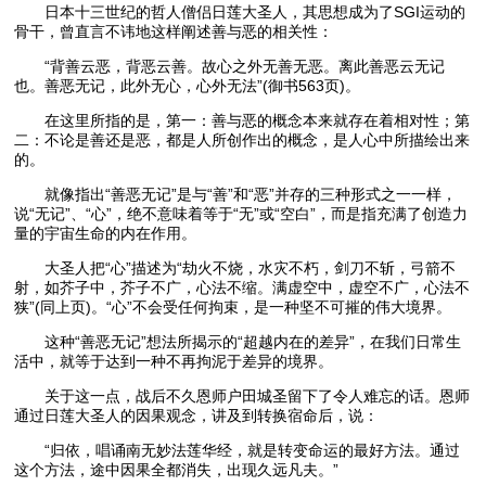
日本十三世纪的哲人僧侣日莲大圣人，其思想成为了SGI运动的
骨干，曾直言不讳地这样阐述善与恶的相关性：
“背善云恶，背恶云善。故心之外无善无恶。离此善恶云无记
也。善恶无记，此外无心，心外无法”(御书563页)。
在这里所指的是，第一：善与恶的概念本来就存在着相对性；第
二：不论是善还是恶，都是人所创作出的概念，是人心中所描绘出来
的。
就像指出“善恶无记”是与“善”和“恶”并存的三种形式之一一样，
说“无记”、“心”，绝不意味着等于“无”或“空白”，而是指充满了创造力
量的宇宙生命的内在作用。
大圣人把“心”描述为“劫火不烧，水灾不朽，剑刀不斩，弓箭不
射，如芥子中，芥子不广，心法不缩。满虚空中，虚空不广，心法不
狭”(同上页)。“心”不会受任何拘束，是一种坚不可摧的伟大境界。
这种“善恶无记”想法所揭示的“超越内在的差异”，在我们日常生
活中，就等于达到一种不再拘泥于差异的境界。
关于这一点，战后不久恩师户田城圣留下了令人难忘的话。恩师
通过日莲大圣人的因果观念，讲及到转换宿命后，说：
“归依，唱诵南无妙法莲华经，就是转变命运的最好方法。通过
这个方法，途中因果全都消失，出现久远凡夫。”