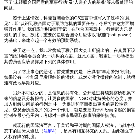
下了“未经联合国同意的军事行动”及“人道介入的基准”等未得处理的
问题。
鉴于上述情况，科隆首脑会议的G8宣言中也写入了这样的“意
见”，即“认识到联合国对于预防危机的重要任务，今后将在这方面增
强其作用”。我们应时时刻刻牢记，在联合国宪章中，行使武力只是
最后的手段。故此，重要的是联合国今后应该以“软能”(soft power)
为基础，来建立起一个有效的预防系统。
关于这一点，我非常赞成于联合国大会上所提出的、在其属下设
置“预防纠纷委员会”此一机构的方案。就此方案，我更进一步地提出
其委员会应该发挥如下列的具体作用。
为了防止事态的恶化，首先重要的是，应具有“早期警报”机能。
如果没有一个能及早发现纠纷的潜伏、或对立激化徵候的体制，就很
难有效地早期对应。
另外不可缺少的，是信息的共有化。公开通过持续观察所积累下
来的信息及分析报告，让更多的国家、NGO对此持关心的态度，并
加入到解决问题的行列之 中，为促进和平而提出更多的建设性意
见。委员会所应发挥的另一个作用，就是要把由于纠纷而引起的损害
控制在最小范围内，考虑对一般市民采取彻底的保护措 施。
就现行的国际法而言，于普通和平时期的国际人权法，与战争状
态下的国际人道法（
注解4
），是具有相互补充的关系。由此确立了
人权保障的制度。