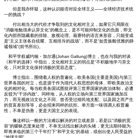
但是我亦怀疑，这种认识能否对应全球主义——全球经济技术统
一的挑战？
付出相当大的代价才争取到的文化相对主义，如果它只局限在
“消极地勉强承认异文化”的概念上，是不可能抑制文化的负面，即文
化内部所隐藏着的排除、敌视论理。藉赛特的语言来形容，只能变成
是“主义主张各自炫耀、互相排斥的战场”，而不是“如贵族般优雅的静
谧领域”(前书所出)。
和平学权威约翰・加尔通(Johan Galtung)博士，也在与我的对谈
《和平的选择》中指出，文化相对主义的弱点是“不积极地学习异文
化，只对异文化保持消极的宽容态度”。
博士指出，围绕着人权的普遍化，欧美各国(主要是美国)与第三
世界各国的对立，也是源于作为现代人权思想的母体、即欧美政治文
化的相对化。每当欧美各国试图批评第三世界国家的政治体制，必遭
反驳为“干涉内政”。同样地，从人权的立场向第三世界国家施加压
力，而无视政治文化之不同、曾否受过殖民地支配、以及因之而产生
的贫富差别等等，必会招来同样的抗拒。单方面一味强调人权普遍
性，不单是伪善，更是大国主义的表现。
像这样以一般的方法难以解决的对立或差异，若是以“消极的宽
容”的暧昧态度来处理，不单无法找出解决的头绪，更无法期待能为
即将来临的第三个千年打下“和平文化”的基础，或创出使人民受益的
“地球文明”。