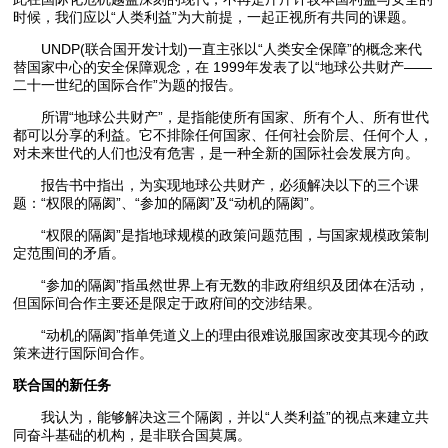
时候，我们应以“人类利益”为大前提，一起正视所有共同的课题。
UNDP(联合国开发计划)一直主张以“人类安全保障”的概念来代
替国家中心的安全保障观念，在 1999年发表了以“地球公共财产——
二十一世纪的国际合作”为题的报告。
所谓“地球公共财产”，是指能使所有国家、所有个人、所有世代
都可以分享的利益。它不排除任何国家、任何社会阶层、任何个人，
对未来世代的人们也没有危害，是一种全新的国际社会发展方向。
报告书中指出，为实现地球公共财产，必须解决以下的三个课
题：“权限的隔阂”、“参加的隔阂”及“动机的隔阂”。
“权限的隔阂”是指地球规模的政策问题范围，与国家规模政策制
定范围间的矛盾。
“参加的隔阂”指虽然世界上有无数的非政府组织及团体在活动，
但国际间合作主要还是限定于政府间的交涉结果。
“动机的隔阂”指单凭道义上的理由很难说服国家改变其现今的政
策来进行国际间合作。
联合国的新任务
我认为，能够解决这三个隔阂，并以“人类利益”的视点来建立共
同奋斗基础的机构，是非联合国莫属。