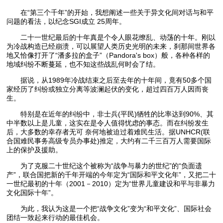
在“第三个千年”的开始，我想阐述一些关于异文化间对话与和平
问题的看法，以纪念SGI成立 25周年。
二十一世纪最后的十年真是个令人眼花缭乱、动荡的十年。刚以
为冷战构造已经崩溃，可以展望人类历史光明的未来，刹那间世界各
地又恰像打开了“潘多拉的盒子”（Pandora's box）般，各种各样的
地域纠纷不断蔓延，也不知这些战乱何时会了结。
据说，从1989年冷战结束之后至去年的十年间，竟有50多个国
家经历了纠纷或独立分离等波澜起伏的变化，超过四百万人因而丧
生。
特别是在近年的纠纷中，非士兵(平民)牺牲的比率达到90%、其
中半数以上是儿童，这实在是令人值得忧虑的事态。而在纠纷发生
后，大多数的幸存者无可 奈何地被迫过着难民生活。据UNHCR(联
合国难民事务高级专员办事处)推定，大约有二千三百万人需要国际
上的保护及援助。
为了克服二十世纪这个被称为“战争与暴力的世纪”的“负面遗
产”，联合国把新的千年开端的今年定为“国际和平文化年”，又把二十
一世纪最初的十年（2001－2010）定为“世界儿童建设和平与非暴力
文化国际十年”。
为此，我认为这是一个把“战争文化”变为“和平文化”、国际社会
团结一致起来行动的最佳机会。