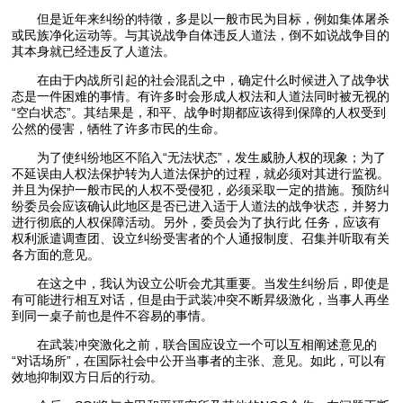
但是近年来纠纷的特徵，多是以一般市民为目标，例如集体屠杀
或民族净化运动等。与其说战争自体违反人道法，倒不如说战争目的
其本身就已经违反了人道法。
在由于内战所引起的社会混乱之中，确定什么时候进入了战争状
态是一件困难的事情。有许多时会形成人权法和人道法同时被无视的
“空白状态”。其结果是，和平、战争时期都应该得到保障的人权受到
公然的侵害，牺牲了许多市民的生命。
为了使纠纷地区不陷入“无法状态”，发生威胁人权的现象；为了
不延误由人权法保护转为人道法保护的过程，就必须对其进行监视。
并且为保护一般市民的人权不受侵犯，必须采取一定的措施。预防纠
纷委员会应该确认此地区是否已进入适于人道法的战争状态，并努力
进行彻底的人权保障活动。另外，委员会为了执行此 任务，应该有
权利派遣调查团、设立纠纷受害者的个人通报制度、召集并听取有关
各方面的意见。
在这之中，我认为设立公听会尤其重要。当发生纠纷后，即使是
有可能进行相互对话，但是由于武装冲突不断昇级激化，当事人再坐
到同一桌子前也是件不容易的事情。
在武装冲突激化之前，联合国应设立一个可以互相阐述意见的
“对话场所”，在国际社会中公开当事者的主张、意见。如此，可以有
效地抑制双方日后的行动。