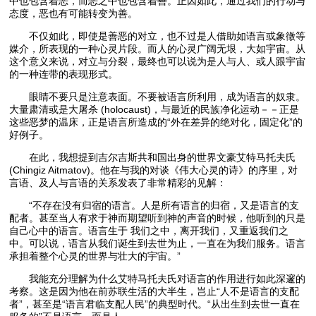
中也包含着恶，而恶之中也包含着善。正因如此，通过我们的行动与
态度，恶也有可能转变为善。
不仅如此，即使是善恶的对立，也不过是人借助如语言或象徵等
媒介，所表现的一种心灵片段。而人的心灵广阔无垠，大如宇宙。从
这个意义来说，对立与分裂，最终也可以说为是人与人、或人跟宇宙
的一种连带的表现形式。
眼睛不要只是注意表面。不要被语言所利用，成为语言的奴隶。
大量肃清或是大屠杀 (holocaust)，与最近的民族净化运动－－正是
这些恶梦的温床，正是语言所造成的“外在差异的绝对化，固定化”的
好例子。
在此，我想提到吉尔吉斯共和国出身的世界文豪艾特马托夫氏
(Chingiz Aitmatov)。他在与我的对谈《伟大心灵的诗》的序里，对
言语、及人与言语的关系发表了非常精彩的见解：
“不存在没有归宿的语言。人是所有语言的归宿，又是语言的支
配者。甚至当人有求于神而期望听到神的声音的时候，他听到的只是
自己心中的语言。语言生于 我们之中，离开我们，又重返我们之
中。可以说，语言从我们诞生到去世为止，一直在为我们服务。语言
承担着整个心灵的世界与壮大的宇宙。”
我能充分理解为什么艾特马托夫氏对语言的作用进行如此深邃的
考察。这是因为他在前苏联生活的大半生，岂止“人不是语言的支配
者”，甚至是“语言君临支配人民”的典型时代。“从出生到去世一直在