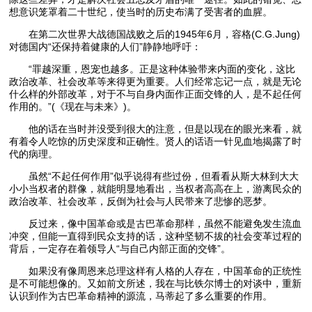
想意识笼罩着二十世纪，使当时的历史布满了受害者的血腥。
在第二次世界大战德国战败之后的1945年6月，容格(C.G.Jung)
对德国内“还保持着健康的人们”静静地呼吁：
“罪越深重，恩宠也越多。正是这种体验带来内面的变化，这比
政治改革、社会改革等来得更为重要。人们经常忘记一点，就是无论
什么样的外部改革，对于不与自身内面作正面交锋的人，是不起任何
作用的。”(《现在与未来》)。
他的话在当时并没受到很大的注意，但是以现在的眼光来看，就
有着令人吃惊的历史深度和正确性。贤人的话语一针见血地揭露了时
代的病理。
虽然“不起任何作用”似乎说得有些过份，但看看从斯大林到大大
小小当权者的群像，就能明显地看出，当权者高高在上，游离民众的
政治改革、社会改革，反倒为社会与人民带来了悲惨的恶梦。
反过来，像中国革命或是古巴革命那样，虽然不能避免发生流血
冲突，但能一直得到民众支持的话，这种坚韧不拔的社会变革过程的
背后，一定存在着领导人“与自己内部正面的交锋”。
如果没有像周恩来总理这样有人格的人存在，中国革命的正统性
是不可能想像的。又如前文所述，我在与比铁尔博士的对谈中，重新
认识到作为古巴革命精神的源流，马蒂起了多么重要的作用。