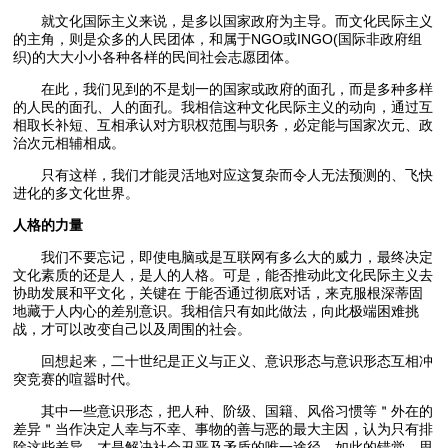
就文化国际主义来说，是多以国家政府为主导。而文化民际主义
的主角，则是众多的人民团体，和属于NGO或INGO(国际非政府组
织)的大大小小各种各样的民间社会志愿团体。
在此，我们见到的不是划一的国家或政府的面孔，而是多种多样
的人民的面孔、人的面孔。我相信这种文化民际主义的动向，通过互
相取长补短、互相承认对方职权范围与职务，必定能与国家次元、政
治次元相辅相成。
只有这样，我们才能灵活地对应这复杂而令人无法预测的、飞快
进化的多文化世界。
人格的力量
我们不要忘记，即使电脑或是互联网有多么大的威力，最终决定
文化素质的还是人，是人的人格。可是，能否推动此文化民际主义去
协助发展和平文化，关键在 于能否通过彻底对话，来克服根深蒂固
地藏于人内心的差别意识。我相信只有如此做法，向此极端困难挑
战，才可以改变自己以及周围的社会。
回想起来，二十世纪是正义与正义、意识形态与意识形态互相冲
突竞赛的喧嚣时代。
其中一些意识形态，把人种、阶级、国籍、风俗习惯等＂外在的
差异＂当作决定人幸与不幸、事物的善与恶的最大主因，认为只有排
除这些差异，才是解决社会丑恶及矛盾的唯一途径。如此的错觉、思