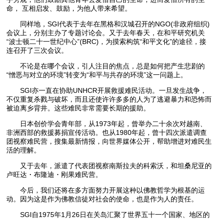
命， 互相启发、鼓励，为他人带来希望。
同样地，SGI代表于去年在黑格和汉城召开的NGO(非政府组织)
会议上，分别主办了专题讨论会。又于去年春天，在和平研究机关
“波士顿二十一世纪中心”(BRC)，为摸索构筑“和平文化”的途径，接
连召开了三次会议。
不论是在哪个会议，引人注目的焦点，总是如何把产生悲剧的
“憎恶与对立的环境”转变为“和平与共存的环境”这一问题上。
SGI亦一直在协助UNHCR开展救援难民活动。一旦发生战争，
不仅重复杀戮与破坏，而且还使许许多多的人为了逃避暴力和恐怖而
被迫离乡背井。这些难民非常需要长期的援助。
日本创价学会青年部，从1973年起，曾举办二十余次对越南、
非洲西部的救援募捐宣传活动。也从1980年起，曾十四次派遣调查
团视察难民营，搜集最新情报，向世界媒体公开，帮助增进对难民生
活的理解。
又于去年，派遣了代表团视察南斯拉夫的科索沃，和坦桑尼亚的
卢旺达・布隆迪・刚果难民营。
今后，我们还将在多方面努力开展这种以佛教哲学为根基的运
动。因为这是作为佛教信徒对社会的使命，也是作为人的责任。
SGI自1975年1月26日在关岛汇聚了世界五十一个国家、地区的