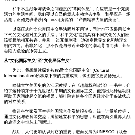
和平不是战争与战争之间虚度的“幕间休息”，而应该是一个充满
活力的生活空间。我们要以自己的意志主动地去争取，和平应是一场
活剧，正如史班诺沙(Spinoza)所说的，“产自精神力量的美德”。
以高压式的文化帝国主义手法固然不用说，同时也不应采用低声
下气的文化相对主义的手法，“和平文化”是指具有不同文化的人们应
该积极地相互共存，并且 一边互相刺激一边确定世界文化和地球文
明的方向。若非如此，那不仅是与最近全球化的潮流背道而驰，甚至
会陷入危险的冷笑主义。
从“文化国际主义”至“文化民际主义”
为此，我想继续探究被称谓“文化国际主义” (Cultural
Internationalism)所积累下来的贵重成果，试图把它更发扬光大。
哈佛大学美国史的入江昭教授，在《超越权利政治》一书中，介
绍了这种萌芽于十九世纪后半期的文化国际主义。他指出此种运动能
帮助国家间建起交流的桥梁，能排除迫使各个国家经常处于备战状态
的对立关系。
推进科学家及医生等的国际合作及情报交换、统一计量单位等，
通过文化与教育等交流，渴望建立和平的思想，即使在两次世界大战
的旋涡之中也从未间断过。
战后，人们更加认识到它的重要，进而发展为UNESCO（联合