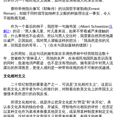
日本作为一个殖民地主义国家，如何使亚洲各国人民深受苦痛。
赛特举例指出像写《耶稣传》的法国哲学家勒南(Ernest
Renan)，却能于同时倡导如纳粹主义般的种族理论这一事实，令人
不能熟视无睹。
作为一个最后的例子，我想举一句施韦策（Albert Schweitzer
注
解2
）的话：“黑人像儿童。对儿童来说，如果不带着威严来接触的
话，什么事情也不会成功。所以与黑人交往时，我需要自然而然地露
出威严。正因如此，我对黑人灌输这样的想法：『我虽然是你的兄
弟，但我是你的哥哥』。”(《在水与原始森林的缝隙》)
众所周知，说这句话的施韦策在非洲热带林中经营医院达数十
年，曾被称为“密林圣人”。而他的名声，在各殖民地国民族意识高涨
的同时，急速地消声匿迹，也不是没有理由的。施韦策话中对黑人流
露出的所谓善意，更使人感到是一种带有歧视的俗不可耐的优越感。
文化相对主义
二十世纪智慧的重要遗产之一，可说是“文化相对主义”。这是以
欧美文化人类学者为中心所推行的，对附着在欧美文化上的帝国主义
傲慢本质所进行的自我反省。
所谓文化相对化，就是停止把异文化贬为“野蛮”和“未开化”。承
认各文化具有的独自价值，并诚实、理智地作出相应的评价；也否定
以某种文化作为基准来衡量其他异文化，或采用某种制度来制定文化
的等级。这对冲淡文化帝国主义所带来的毒害，有很大的效果。