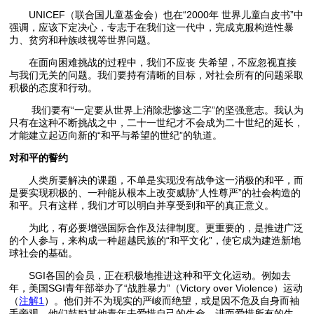
UNICEF（联合国儿童基金会）也在“2000年 世界儿童白皮书”中
强调，应该下定决心，专志于在我们这一代中，完成克服构造性暴
力、贫穷和种族歧视等世界问题。
在面向困难挑战的过程中，我们不应丧 失希望，不应忽视直接
与我们无关的问题。我们要持有清晰的目标，对社会所有的问题采取
积极的态度和行动。
我们要有“一定要从世界上消除悲惨这二字”的坚强意志。我认为
只有在这种不断挑战之中，二十一世纪才不会成为二十世纪的延长，
才能建立起迈向新的“和平与希望的世纪”的轨道。
对和平的誓约
人类所要解决的课题，不单是实现没有战争这一消极的和平，而
是要实现积极的、一种能从根本上改变威胁“人性尊严”的社会构造的
和平。只有这样，我们才可以明白并享受到和平的真正意义。
为此，有必要增强国际合作及法律制度。更重要的，是推进广泛
的个人参与，来构成一种超越民族的“和平文化”，使它成为建造新地
球社会的基础。
SGI各国的会员，正在积极地推进这种和平文化运动。例如去
年，美国SGI青年部举办了“战胜暴力”（Victory over Violence）运动
（
注解1
）。他们并不为现实的严峻而绝望，或是因不危及自身而袖
手旁观，他们鼓励其他青年去爱惜自己的生命，进而爱惜所有的生