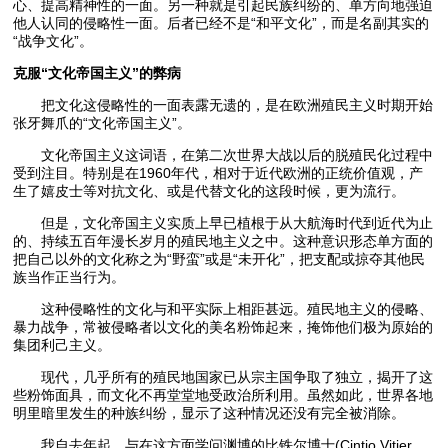
心、提高精神性的一面。另一种就是引起民族纠纷的、单方向地强迫
他人认同的侵略性一面。后者已经不是“和平文化”，而是名副其实的
“战争文化”。
克服“文化帝国主义”的弊病
把文化这侵略性的一面表露无遗的，是在欧洲殖民主义时期开始
张牙舞爪的“文化帝国主义”。
文化帝国主义这词语，在第二次世界大战以后的脱殖民化过程中
受到注目。特别是在1960年代，相对于近代欧洲的正统价值观，产
生了嬉皮士等对抗文化、或是代替文化的这段时候，更为流行。
但是，文化帝国主义实质上早已植根于从大航海时代到近代为止
的、持续五百年漫长岁月的殖民地主义之中。这种意识形态单方面的
把自己以外的文化称之为“野蛮”或是“未开化”，把支配或掠夺其他民
族当作正当行为。
这种侵略性的文化与和平实际上相距甚远。殖民地主义的侵略、
暴力战争，常被侵略者以文化的美名粉饰起来，掩饰他们极为原始的
集团利己主义。
现代，几乎所有的殖民地国家已从宗主国争取了独立，揭开了这
些粉饰面具，而文化不再堂堂地受政治所利用。虽然如此，世界各地
明里暗里发生的种族纠纷，显示了这种情况还没有完全被消除。
我自去年起，与在这方面学问渊博的比铁尔博士(Cintio Vitier ，