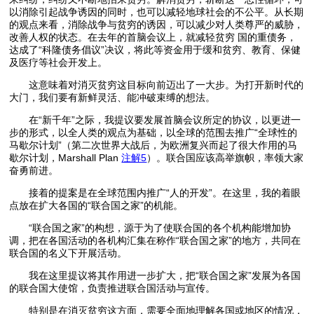
以消除引起战争诱因的同时，也可以减轻地球社会的不公平。从长期
的观点来看，消除战争与贫穷的诱因，可以减少对人类尊严的威胁，
改善人权的状态。在去年的首脑会议上，就减轻贫穷 国的重债务，
达成了“科隆债务倡议”决议，将此等资金用于缓和贫穷、教育、保健
及医疗等社会开发上。
这意味着对消灭贫穷这目标向前迈出了一大步。为打开新时代的
大门，我们要有新鲜灵活、能冲破束缚的想法。
在“新千年”之际，我提议要发展首脑会议所定的协议，以更进一
步的形式，以全人类的观点为基础，以全球的范围去推广“全球性的
马歇尔计划”（第二次世界大战后，为欧洲复兴而起了很大作用的马
歇尔计划，Marshall Plan
注解5
）。联合国应该高举旗帜，率领大家
奋勇前进。
接着的提案是在全球范围内推广“人的开发”。在这里，我的着眼
点放在扩大各国的“联合国之家”的机能。
“联合国之家”的构想，源于为了使联合国的各个机构能增加协
调，把在各国活动的各机构汇集在称作“联合国之家”的地方，共同在
联合国的名义下开展活动。
我在这里提议将其作用进一步扩大，把“联合国之家”发展为各国
的联合国大使馆，负责推进联合国活动与宣传。
特别是在消灭贫穷这方面，需要全面地理解各国或地区的情况，