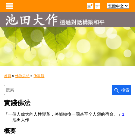
首頁
»
佛教思想
»
佛教觀
搜索
在此输入搜索查询
實踐佛法
「
一個人偉大的人性變革，將能轉換一國甚至全人類的宿命。
」
1
——池田大作
概要