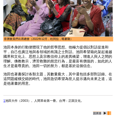
非洲會員們出席總會（2022年12月，杜阿拉，喀麥隆）
池田本身的行動便體現了他的哲學思想。他極力提倡以對話促進和
平，自己也廣泛地與各領域的有識之士對話。池田希望藉此架起逾越
國界和文化上、思想上及宗教信仰上的差異橋梁，增進人與人之間的
理解。佛教教示，濟苦救難的慈悲行為，是最富有價值的，如此的人
生才是最尊貴的。池田一切的努力，都是基於這個信念。
池田也著書探討各類主題，其數量龐大，其中還包括多部對話錄。在
這問題縱橫交錯的時代，池田急切希望為世人提示邁向未來之道，這
是他著書的用意。
1
池田大作（2003）。
人間革命第一冊
。台灣：正因文化。