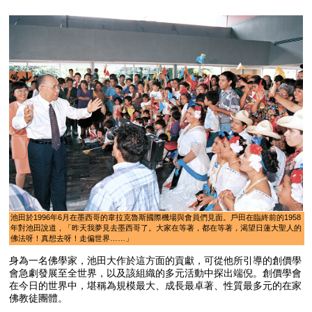
池田於1996年6月在墨西哥的韋拉克魯斯國際機場與會員們見面。戶田在臨終前的1958
年對池田說道，「昨天我夢見去墨西哥了。大家在等著，都在等著，渴望日蓮大聖人的
佛法呀！真想去呀！走偏世界……」
身為一名佛學家，池田大作於這方面的貢獻，可從他所引導的創價學
會急劇發展至全世界，以及該組織的多元活動中探出端倪。創價學會
在今日的世界中，堪稱為規模最大、成長最卓著、性質最多元的在家
佛教徒團體。