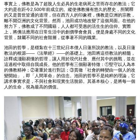
事實上，佛教是為了超脫人生必具的生老病死之苦而存在的教法；它
大約是在距今2,500年前成立的。縱使佛教擁有悠久的歷史，所闡釋
的又是普世皆通的道理，但在西方人的印象裡，佛教是亞洲的宗教，
離不開亞洲的文化背景。然而，池田成功地改變了這個局面。在他的
努力下，佛教成了不問國籍，人人都可受惠的活生生的信仰。實際
上，將佛法應用在日常生活中的創價學會會員，便是身處不同的文化
背景，隸屬不同的社會階層，從事著不同的職業。
池田的哲學，是穩紮在十三世紀日本僧人日蓮所說的教法，以及日蓮
教法的根源——《法華經》——的基礎上。池田將這些教法的精髓，
詮釋成淺顯易懂的哲理，讓人用於現代社會、應付其中的挑戰，並在
這過程中取得自我成長。他的哲學有三個顯著特徵：①堅守以人為本
的佛教精神；②著重於進行對話；③貫徹「社會的轉變由一個人的改
變開始」，即「人間革命」的信念。池田的哲學不是純粹的理論，它
講求事實求是，不與社會和現實生活脫節。其基本核心，是將每一個
人的生命，視為最高的價值。