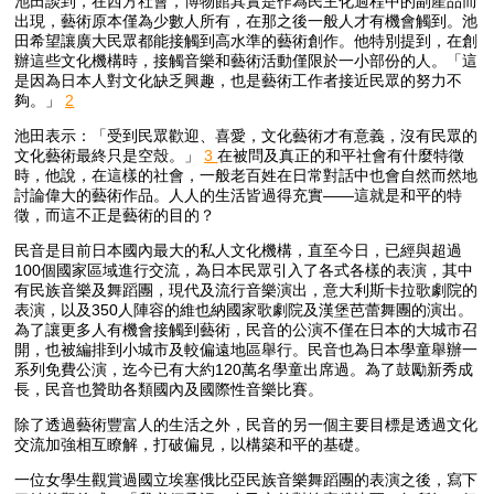
池田談到，在西方社會，博物館其實是作為民主化過程中的副產品而
出現，藝術原本僅為少數人所有，在那之後一般人才有機會觸到。池
田希望讓廣大民眾都能接觸到高水準的藝術創作。他特別提到，在創
辦這些文化機構時，接觸音樂和藝術活動僅限於一小部份的人。「這
是因為日本人對文化缺乏興趣，也是藝術工作者接近民眾的努力不
夠。」
2
池田表示：「受到民眾歡迎、喜愛，文化藝術才有意義，沒有民眾的
文化藝術最終只是空殼。」
3
在被問及真正的和平社會有什麼特徵
時，他說，在這樣的社會，一般老百姓在日常對話中也會自然而然地
討論偉大的藝術作品。人人的生活皆過得充實——這就是和平的特
徵，而這不正是藝術的目的？
民音是目前日本國內最大的私人文化機構，直至今日，已經與超過
100個國家區域進行交流，為日本民眾引入了各式各樣的表演，其中
有民族音樂及舞蹈團，現代及流行音樂演出，意大利斯卡拉歌劇院的
表演，以及350人陣容的維也納國家歌劇院及漢堡芭蕾舞團的演出。
為了讓更多人有機會接觸到藝術，民音的公演不僅在日本的大城市召
開，也被編排到小城市及較偏遠地區舉行。民音也為日本學童舉辦一
系列免費公演，迄今已有大約120萬名學童出席過。為了鼓勵新秀成
長，民音也贊助各類國內及國際性音樂比賽。
除了透過藝術豐富人的生活之外，民音的另一個主要目標是透過文化
交流加強相互瞭解，打破偏見，以構築和平的基礎。
一位女學生觀賞過國立埃塞俄比亞民族音樂舞蹈團的表演之後，寫下