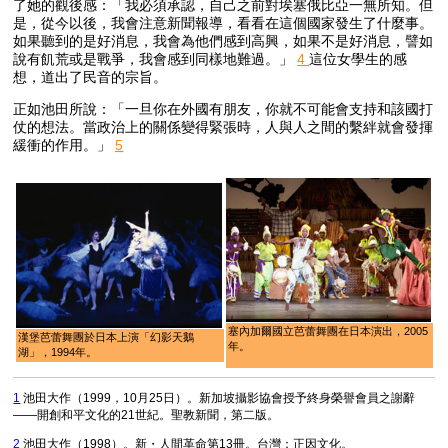
了她的觀後感：「我必須承認，自己之前對埃塞俄比亞一無所知。但
是，從今以後，我會注意新聞報導，看看在這個國家發生了什麼事。
如果聽到的是好消息，我會為他們感到高興，如果不是好消息，譬如
說有飢荒或是戰爭，我會感到同樣地難過。」
4
這位女學生的感
想，道出了民音的宗旨。
正如池田所說：「一旦你在外國有朋友，你就不可能會支持和該國打
仗的想法。當政治上的關係變得緊張時，人與人之間的繫絆就會發揮
緩衝的作用。」
5
塞內加爾國立芭蕾舞團在日本演出，2005
漢堡芭蕾舞團於日本上演「幻影天鵝
年。
湖」，1994年。
1
池田大作（1999，10月25日）。新加坡攝影協會授予終身榮譽會員之謝辭
——開創和平文化的21世紀。
聖教新聞
，第二版。
2
池田大作（1998）。
新・人間革命第13冊
。台灣：正因文化。