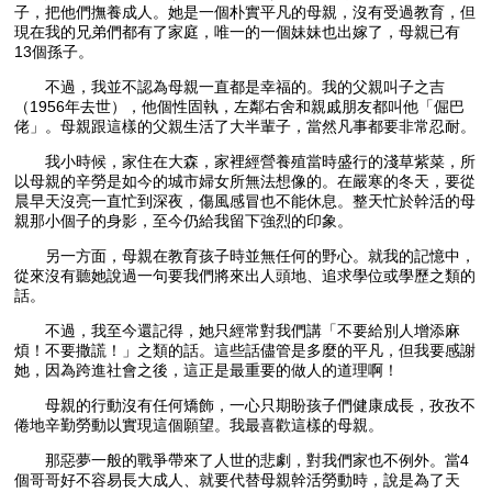
子，把他們撫養成人。她是一個朴實平凡的母親，沒有受過教育，但
現在我的兄弟們都有了家庭，唯一的一個妹妹也出嫁了，母親已有
13個孫子。
不過，我並不認為母親一直都是幸福的。我的父親叫子之吉
（1956年去世），他個性固執，左鄰右舍和親戚朋友都叫他「倔巴
佬」。母親跟這樣的父親生活了大半輩子，當然凡事都要非常忍耐。
我小時候，家住在大森，家裡經營養殖當時盛行的淺草紫菜，所
以母親的辛勞是如今的城市婦女所無法想像的。在嚴寒的冬天，要從
晨早天沒亮一直忙到深夜，傷風感冒也不能休息。整天忙於幹活的母
親那小個子的身影，至今仍給我留下強烈的印象。
另一方面，母親在教育孩子時並無任何的野心。就我的記憶中，
從來沒有聽她說過一句要我們將來出人頭地、追求學位或學歷之類的
話。
不過，我至今還記得，她只經常對我們講「不要給別人增添麻
煩！不要撒謊！」之類的話。這些話儘管是多麼的平凡，但我要感謝
她，因為跨進社會之後，這正是最重要的做人的道理啊！
母親的行動沒有任何矯飾，一心只期盼孩子們健康成長，孜孜不
倦地辛勤勞動以實現這個願望。我最喜歡這樣的母親。
那惡夢一般的戰爭帶來了人世的悲劇，對我們家也不例外。當4
個哥哥好不容易長大成人、就要代替母親幹活勞動時，說是為了天