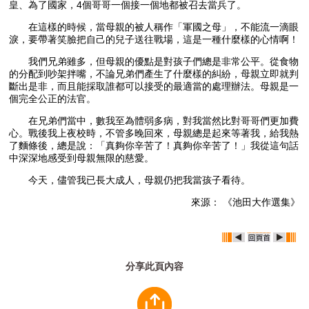
皇、為了國家，4個哥哥一個接一個地都被召去當兵了。
在這樣的時候，當母親的被人稱作「軍國之母」，不能流一滴眼
淚，要帶著笑臉把自己的兒子送往戰場，這是一種什麼樣的心情啊！
我們兄弟雖多，但母親的優點是對孩子們總是非常公平。從食物
的分配到吵架拌嘴，不論兄弟們產生了什麼樣的糾紛，母親立即就判
斷出是非，而且能採取誰都可以接受的最適當的處理辦法。母親是一
個完全公正的法官。
在兄弟們當中，數我至為體弱多病，對我當然比對哥哥們更加費
心。戰後我上夜校時，不管多晚回來，母親總是起來等著我，給我熱
了麵條後，總是說：「真夠你辛苦了！真夠你辛苦了！」我從這句話
中深深地感受到母親無限的慈愛。
今天，儘管我已長大成人，母親仍把我當孩子看待。
來源： 《池田大作選集》
分享此頁內容