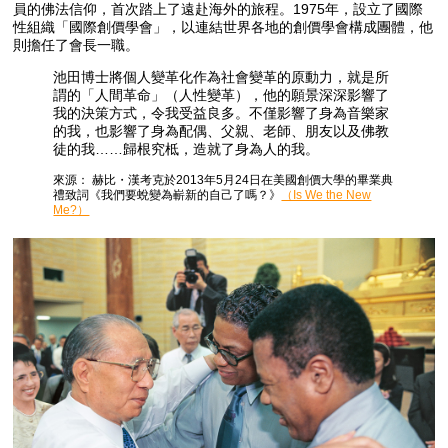
員的佛法信仰，首次踏上了遠赴海外的旅程。1975年，設立了國際
性組織「國際創價學會」，以連結世界各地的創價學會構成團體，他
則擔任了會長一職。
池田博士將個人變革化作為社會變革的原動力，就是所
謂的「人間革命」（人性變革），他的願景深深影響了
我的決策方式，令我受益良多。不僅影響了身為音樂家
的我，也影響了身為配偶、父親、老師、朋友以及佛教
徒的我……歸根究柢，造就了身為人的我。
來源： 赫比・漢考克於2013年5月24日在美國創價大學的畢業典
禮致詞《我們要蛻變為嶄新的自己了嗎？》
（Is We the New
Me?）