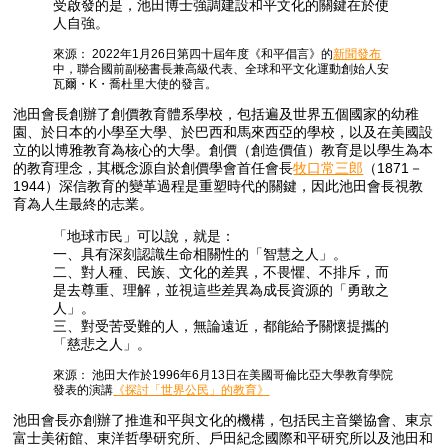
受啟發的是，池田博士強調建設和平文化的關鍵在於使
人自強。
來源： 2022年1月26日第四十屆年度《和平倡言》的
新聞發布
中，聯合國前副秘書長兼高級代表、全球和平文化運動創始人安
瓦爾・K・喬杜里大使的發言。
池田會長創辦了創價教育體系學校，包括遍及世界五個國家的幼稚
園、於日本的小學至大學、於巴西和馬來西亞的學校，以及在美國設
立的以博雅教育為核心的大學。創價（創造價值）教育是以學生為本
的教育理念，其概念源自於創價學會首任會長
牧口常三郎
（1871－
1944）深信教育的變革過程是重塑時代的關鍵，因此池田會長視教
育為人生最終的志業。
「地球市民」可以說，就是：
一、具有深刻認識生命相關性的「智慧之人」。
二、對人種、民族、文化的差異，不畏懼、不排斥，而
是去尊重、理解，並視這些差異為成長資源的「勇敢之
人」。
三、對受苦受難的人，無論遠近，都能給予關懷提攜的
「慈悲之人」。
來源： 池田大作於1996年6月13日在美國哥倫比亞大學教育學院
發表的演講
《探討「世界公民」的教育》
池田會長亦創辦了推進和平與文化的機構，包括民主音樂協會、東京
富士美術館、東洋哲學研究所、戶田紀念國際和平研究所以及池田和