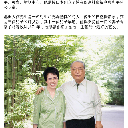
平、教育、對話中心。他還於日本創立了旨在促進社會福利與和平的
公明黨。
池田大作先生是一名對生命充滿熱忱的詩人、傑出的自然攝影家，亦
是三個兒子的好父親，其中一位兒子早逝。他與支持他一切的妻子香
峯子相濡以沫共71年，他形容香峯子是他一生奮鬥中最好的戰友。