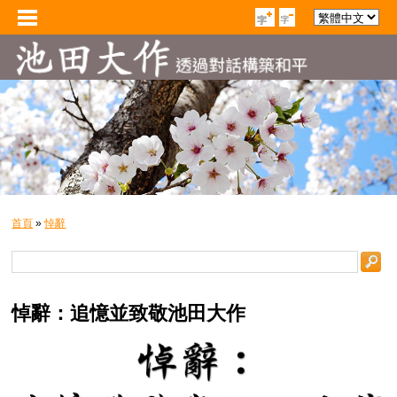
首頁
»
悼辭
悼辭：追憶並致敬池田大作