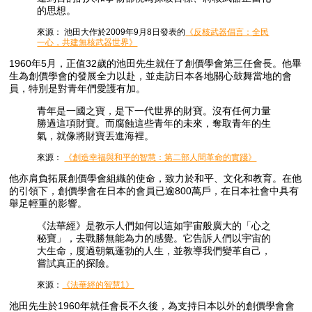
的思想。
來源： 池田大作於2009年9月8日發表的
《反核武器倡言：全民
一心，共建無核武器世界》
1960年5月，正值32歲的池田先生就任了創價學會第三任會長。他畢
生為創價學會的發展全力以赴，並走訪日本各地關心鼓舞當地的會
員，特別是對青年們愛護有加。
青年是一國之寶，是下一代世界的財寶。沒有任何力量
勝過這項財寶。而腐蝕這些青年的未來，奪取青年的生
氣，就像將財寶丟進海裡。
來源：
《創造幸福與和平的智慧：第二部人間革命的實踐》
他亦肩負拓展創價學會組織的使命，致力於和平、文化和教育。在他
的引領下，創價學會在日本的會員已逾800萬戶，在日本社會中具有
舉足輕重的影響。
《法華經》是教示人們如何以這如宇宙般廣大的「心之
秘寶」，去戰勝無能為力的感覺。它告訴人們以宇宙的
大生命，度過朝氣蓬勃的人生，並教導我們變革自己，
嘗試真正的探險。
來源：
《法華經的智慧1》
池田先生於1960年就任會長不久後，為支持日本以外的創價學會會