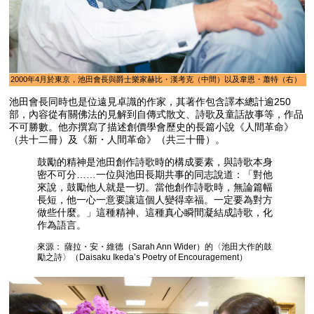
2000年4月於東京，池田會長與爵士樂家赫比・漢考克（中間）以及韋恩・蕭特（右）
池田會長同時也是位遠見卓識的作家，其著作包含譯本總計逾250
部，內容從有關佛法的見解到自傳式散文、詩歌及童話故事等，作品
不可勝數。他亦撰寫了描述創價學會歷史的長篇小說《人間革命》
（共十二冊）及《新・人間革命》（共三十冊）。
鼓勵的精神是池田創作詩歌時的構成要素，與詩歌本身
密不可分……一位與池田長期共事的同志說道：「對他
來說，鼓勵他人就是一切。當他創作詩歌時，無論篇幅
長短，他一心一意要讓這個人變得幸福。一定要為對方
做些什麼。」這種精神、這種真心瞬間凝結成詩歌，化
作為語言。
來源： 薩拉・安・維德（Sarah Ann Wider）的〈池田大作的鼓
勵之詩〉（Daisaku Ikeda’s Poetry of Encouragement）