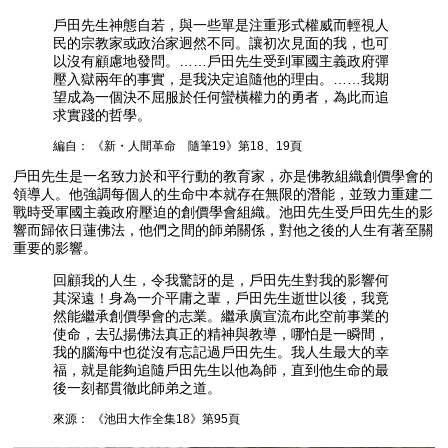
戶田先生神態自若，與一些單是注重形式權威而輕視人
民的宗教家或政治家迥然不同。讓初次見面的我，也可
以沒有顧慮地發問。……戶田先生受到軍國主義政府彈
壓入獄兩年的事實，是我決定追隨他的理由。……我期
望成為一個決不屈服於任何蠻橫權力的勇者，為此而追
求實踐的哲學。
編自： 《新・人間革命 隨筆19》第18、19頁
戶田先生是一名致力於和平行動的教育家，亦是佛教組織創價學會的
領導人。他強調每個人的生命中本就存在無限的潛能，並致力重建二
戰時受軍國主義政府壓迫的創價學會組織。池田先生受戶田先生的影
響而歸依日蓮佛法，他們之間的師弟關係，對他之後的人生有著至關
重要的影響。
回顧我的人生，令我驚訝的是，戶田先生對我的影響何
其深遠！身為一介平庸之輩，戶田先生逝世以後，我竟
然能繼承創價學會的志業。繼承廣宣流布此空前事業的
使命，去弘揚佛法真正的精神與教導，哪怕是一瞬間，
我的腦海中也從沒有忘記過戶田先生。我人生最大的幸
福，就是能夠追隨戶田先生以他為師，直到他生命的最
後一刻都貫徹此師弟之道。
來源： 《池田大作全集18》第95頁