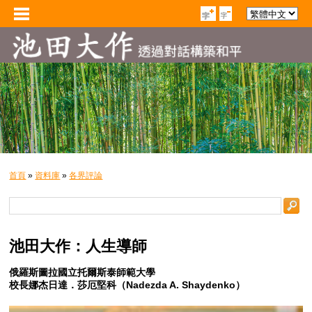
首頁
»
資料庫
»
各界評論
池田大作：人生導師
俄羅斯圖拉國立托爾斯泰師範大學
校長娜杰日達．莎厄堅科（Nadezda A. Shaydenko）