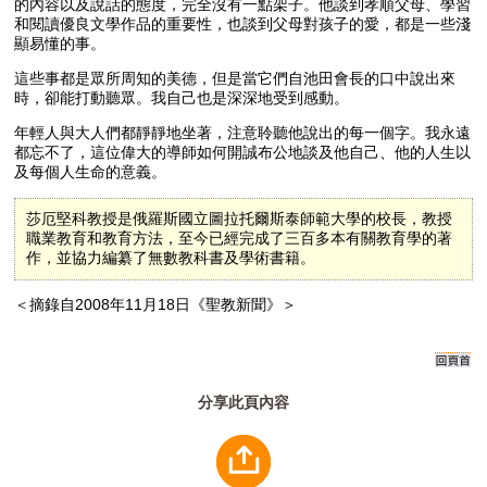
的內容以及說話的態度，完全沒有一點架子。他談到孝順父母、學習
和閱讀優良文學作品的重要性，也談到父母對孩子的愛，都是一些淺
顯易懂的事。
這些事都是眾所周知的美德，但是當它們自池田會長的口中說出來
時，卻能打動聽眾。我自己也是深深地受到感動。
年輕人與大人們都靜靜地坐著，注意聆聽他說出的每一個字。我永遠
都忘不了，這位偉大的導師如何開誠布公地談及他自己、他的人生以
及每個人生命的意義。
莎厄堅科教授是俄羅斯國立圖拉托爾斯泰師範大學的校長，教授
職業教育和教育方法，至今已經完成了三百多本有關教育學的著
作，並協力編纂了無數教科書及學術書籍。
＜摘錄自2008年11月18日《聖教新聞》＞
分享此頁內容