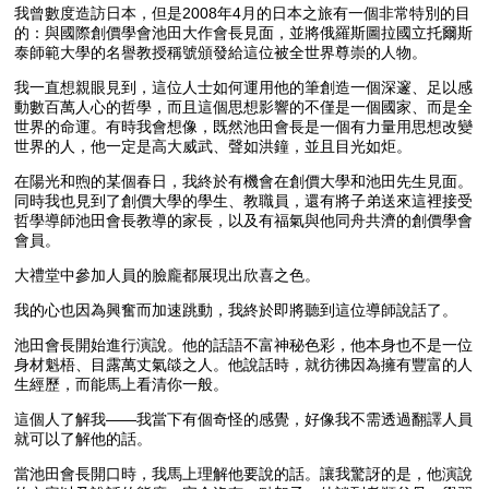
我曾數度造訪日本，但是2008年4月的日本之旅有一個非常特別的目
的：與國際創價學會池田大作會長見面，並將俄羅斯圖拉國立托爾斯
泰師範大學的名譽教授稱號頒發給這位被全世界尊崇的人物。
我一直想親眼見到，這位人士如何運用他的筆創造一個深邃、足以感
動數百萬人心的哲學，而且這個思想影響的不僅是一個國家、而是全
世界的命運。有時我會想像，既然池田會長是一個有力量用思想改變
世界的人，他一定是高大威武、聲如洪鐘，並且目光如炬。
在陽光和煦的某個春日，我終於有機會在創價大學和池田先生見面。
同時我也見到了創價大學的學生、教職員，還有將子弟送來這裡接受
哲學導師池田會長教導的家長，以及有福氣與他同舟共濟的創價學會
會員。
大禮堂中參加人員的臉龐都展現出欣喜之色。
我的心也因為興奮而加速跳動，我終於即將聽到這位導師說話了。
池田會長開始進行演說。他的話語不富神秘色彩，他本身也不是一位
身材魁梧、目露萬丈氣燄之人。他說話時，就彷彿因為擁有豐富的人
生經歷，而能馬上看清你一般。
這個人了解我——我當下有個奇怪的感覺，好像我不需透過翻譯人員
就可以了解他的話。
當池田會長開口時，我馬上理解他要說的話。讓我驚訝的是，他演說