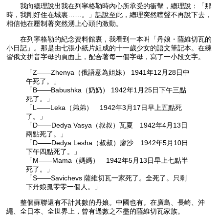
我向總理說出我在列寧格勒時內心所承受的衝擊，總理說：「那
時，我剛好住在城裏……。」話說至此，總理突然噤聲不再說下去，
相信他在壓制著突然湧上心頭的激動。
在列寧格勒的紀念資料館裏，我看到一本叫「丹娘・薩維切瓦的
小日記」。那是由七張小紙片組成的十一歲少女的語文筆記本。在練
習俄文拼音字母的頁面上，配合著每一個字母，寫了一小段文字。
「Z——Zhenya（俄語意為姐妹） 1941年12月28日中
午死了。」
「B——Babushka（奶奶） 1942年1月25日下午三點
死了。」
「L——Leka（弟弟） 1942年3月17日早上五點死
了。」
「D——Dedya Vasya（叔叔）瓦夏 1942年4月13日
兩點死了。」
「D——Dedya Lesha（叔叔）廖沙 1942年5月10日
下午四點死了。」
「M——Mama（媽媽） 1942年5月13日早上七點半
死了。」
「S——Savichevs 薩維切瓦一家死了。全死了。只剩
下丹娘孤零零一個人。」
整個蘇聯還有不計其數的丹娘。中國也有。在廣島、長崎、沖
繩、全日本、全世界上，曾有過數之不盡的薩維切瓦家族。