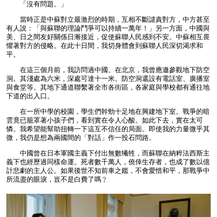
「沒有問題。」
當時正是中蘇對立最激烈的時期，互相不斷譴責對方，中方甚至
有人說：「與蘇聯的理論鬥爭可以持續一萬年！」另一方面，中國與
美、日之間友好關係日漸接近，促使蘇聯人民感到不安。中蘇相互畏
懼著對方的侵略。在此十日間，我切身體會到蘇聯人民深切渴求和
平。
在這三個月前，我訪問過中國。在北京，我曾應邀參觀地下防空
洞。其淺處為六米，深處可達十一米。防空洞還設有電話室、廣播室
與食堂等。其地下通道聯繫著全市各街區，各家庭與學校都有通往地
下道的出入口。
在一所中學的校園，學生們幹勁十足地在興建地下室。戰爭的暗
雲竟已籠罩著小孩子們，看到實在令人心酸。如此下去，實在太可
憐。我希望能幫助扭轉一下這互不信任的局面。即使我的力量微乎其
微，我仍是想為兩國間的「對話」作一投石問路。
中國曾在日本軍國主義下付出無數犧牲，而蘇聯在納粹法西斯主
義下也經歷過同樣命運。死者數千萬人，僥倖生存者，也成了數以億
計悲劇的主人公。如果後世不知前車之鑑，不會愛惜和平，那戰爭中
所流盡的眼淚，豈不是白費了嗎﹖