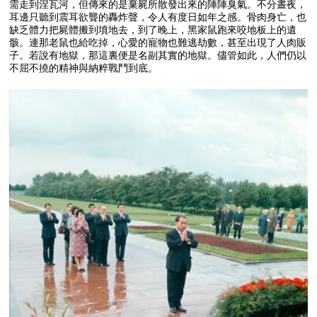
需走到涅瓦河，但傳來的是棄屍所散發出來的陣陣臭氣。不分晝夜，
耳邊只聽到震耳欲聾的轟炸聲，令人有度日如年之感。骨肉身亡，也
缺乏體力把屍體搬到墳地去，到了晚上，黑家鼠跑來咬地板上的遺
骸。連那老鼠也給吃掉，心愛的寵物也難逃劫數，甚至出現了人肉販
子。若說有地獄，那這裏便是名副其實的地獄。儘管如此，人們仍以
不屈不撓的精神與納粹戰鬥到底。