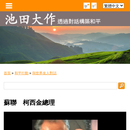
首頁
»
和平行動
»
與世界友人對話
蘇聯 柯西金總理