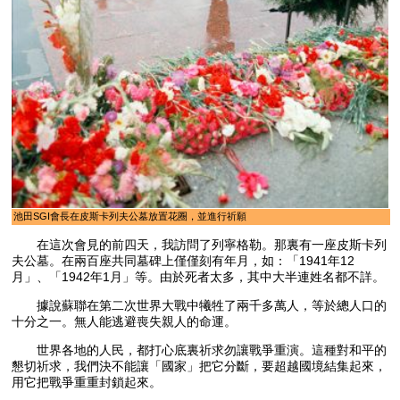
池田SGI會長在皮斯卡列夫公墓放置花圈，並進行祈願
在這次會見的前四天，我訪問了列寧格勒。那裏有一座皮斯卡列
夫公墓。在兩百座共同墓碑上僅僅刻有年月，如：「1941年12
月」、「1942年1月」等。由於死者太多，其中大半連姓名都不詳。
據說蘇聯在第二次世界大戰中犧牲了兩千多萬人，等於總人口的
十分之一。無人能逃避喪失親人的命運。
世界各地的人民，都打心底裏祈求勿讓戰爭重演。這種對和平的
懇切祈求，我們決不能讓「國家」把它分斷，要超越國境結集起來，
用它把戰爭重重封鎖起來。