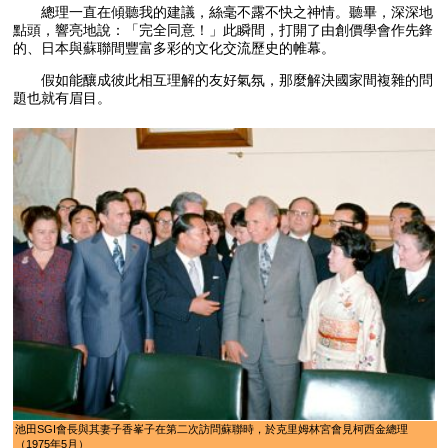
總理一直在傾聽我的建議，絲毫不露不快之神情。聽畢，深深地
點頭，響亮地說：「完全同意！」此瞬間，打開了由創價學會作先鋒
的、日本與蘇聯間豐富多彩的文化交流歷史的帷幕。
假如能釀成彼此相互理解的友好氣氛，那麼解決國家間複雜的問
題也就有眉目。
池田SGI會長與其妻子香峯子在第二次訪問蘇聯時，於克里姆林宮會見柯西金總理
（1975年5月）