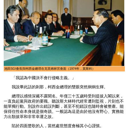
池田SGI會長與柯西金總理在克里姆林宮會面（1974年，莫斯科）
「我認為中國決不會行侵略主義。」
我說畢此話的剎那，柯西金總理的雙眼突然炯炯生輝。
總理以感情深藏不露聞名。年僅三十五歲時受到提拔入閣以來，
一直負起黨與政府的要職。聽說斯大林時代經常遭到監視，片刻也不
能單獨行動。別說作出錯誤判斷，甚至不犯錯誤也隨時會被整肅。能
保得住性命本身就是個奇蹟。一般認為這是由於他沒有野心、實務能
力出類拔萃和非常幸運之故。
陷於四面楚歌的人，當然處世態度會極其小心謹慎。