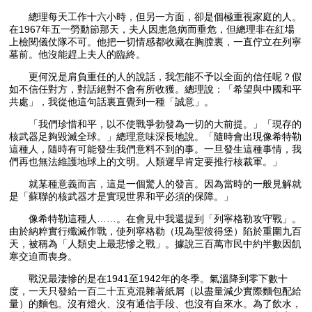
總理每天工作十六小時，但另一方面，卻是個極重視家庭的人。
在1967年五一勞動節那天，夫人因患急病而垂危，但總理非在紅場
上檢閱儀仗隊不可。他把一切情感都收藏在胸膛裏，一直佇立在列寧
墓前。他沒能趕上夫人的臨終。
更何況是肩負重任的人的說話，我怎能不予以全面的信任呢？假
如不信任對方，對話絕對不會有所收獲。總理說：「希望與中國和平
共處」，我從他這句話裏直覺到一種「誠意」。
「我們珍惜和平，以不使戰爭勃發為一切的大前提。」「現存的
核武器足夠毀滅全球。」總理意味深長地說。「隨時會出現像希特勒
這種人，隨時有可能發生我們意料不到的事。一旦發生這種事情，我
們再也無法維護地球上的文明。人類遲早肯定要推行核裁軍。」
就某種意義而言，這是一個驚人的發言。因為當時的一般見解就
是「蘇聯的核武器才是實現世界和平必須的保障。」
像希特勒這種人……。在會見中我還提到「列寧格勒攻守戰」。
由於納粹實行殲滅作戰，使列寧格勒（現為聖彼得堡）陷於重圍九百
天，被稱為「人類史上最悲慘之戰」。據說三百萬市民中約半數因飢
寒交迫而喪身。
戰況最淒慘的是在1941至1942年的冬季。氣溫降到零下數十
度，一天只發給一百二十五克混雜著紙屑（以盡量減少實際麵包配給
量）的麵包。沒有燈火、沒有通信手段、也沒有自來水。為了飲水，