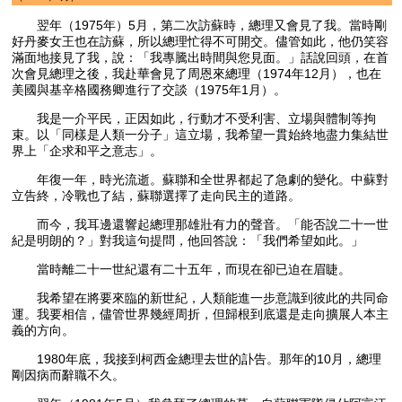
翌年（1975年）5月，第二次訪蘇時，總理又會見了我。當時剛
好丹麥女王也在訪蘇，所以總理忙得不可開交。儘管如此，他仍笑容
滿面地接見了我，說：「我專騰出時間與您見面。」話說回頭，在首
次會見總理之後，我赴華會見了周恩來總理（1974年12月），也在
美國與基辛格國務卿進行了交談（1975年1月）。
我是一介平民，正因如此，行動才不受利害、立場與體制等拘
束。以「同樣是人類一分子」這立場，我希望一貫始終地盡力集結世
界上「企求和平之意志」。
年復一年，時光流逝。蘇聯和全世界都起了急劇的變化。中蘇對
立告終，冷戰也了結，蘇聯選擇了走向民主的道路。
而今，我耳邊還響起總理那雄壯有力的聲音。「能否說二十一世
紀是明朗的？」對我這句提問，他回答說：「我們希望如此。」
當時離二十一世紀還有二十五年，而現在卻已迫在眉睫。
我希望在將要來臨的新世紀，人類能進一步意識到彼此的共同命
運。我要相信，儘管世界幾經周折，但歸根到底還是走向擴展人本主
義的方向。
1980年底，我接到柯西金總理去世的訃告。那年的10月，總理
剛因病而辭職不久。