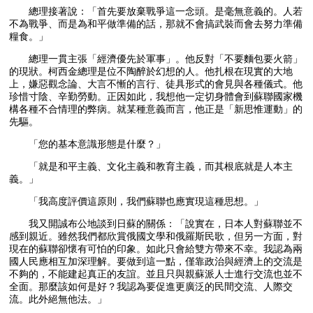
總理接著說：「首先要放棄戰爭這一念頭。是毫無意義的。人若
不為戰爭、而是為和平做準備的話，那就不會搞武裝而會去努力準備
糧食。」
總理一貫主張「經濟優先於軍事」。他反對「不要麵包要火箭」
的現狀。柯西金總理是位不陶醉於幻想的人。他扎根在現實的大地
上，嫌惡觀念論、大言不慚的言行、徒具形式的會見與各種儀式。他
珍惜寸陰、辛勤勞動。正因如此，我想他一定切身體會到蘇聯國家機
構各種不合情理的弊病。就某種意義而言，他正是「新思惟運動」的
先驅。
「您的基本意識形態是什麼？」
「就是和平主義、文化主義和教育主義，而其根底就是人本主
義。」
「我高度評價這原則，我們蘇聯也應實現這種思想。」
我又開誠布公地談到日蘇的關係：「說實在，日本人對蘇聯並不
感到親近。雖然我們都欣賞俄國文學和俄羅斯民歌，但另一方面，對
現在的蘇聯卻懷有可怕的印象。如此只會給雙方帶來不幸。我認為兩
國人民應相互加深理解。要做到這一點，僅靠政治與經濟上的交流是
不夠的，不能建起真正的友誼。並且只與親蘇派人士進行交流也並不
全面。那麼該如何是好？我認為要促進更廣泛的民間交流、人際交
流。此外絕無他法。」