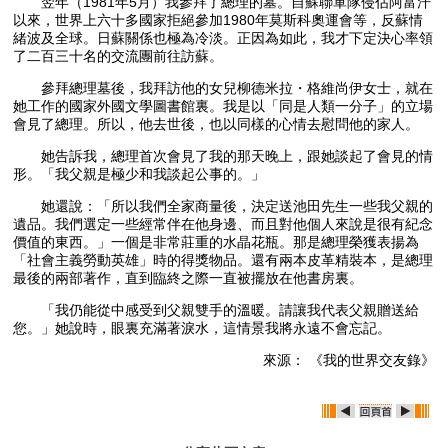
翌年（1981年5月）我參拜了總理的墓。自蘇聯軍隊侵佔阿富汗
以來，世界上六十多國家拒絕參加1980年莫斯科奧運會等，反蘇情
緒波及全球。日蘇關係也極為冷淡。正因為如此，我才下定決心率領
了二百三十名的交流團前往訪蘇。
參拜總理墓後，我拜訪他的女兒柳德米拉・格維尚伊女士，就在
她工作的國家外國文學圖書館裏。我是以「同是人類一分子」的立場
會見了總理。所以，他去世後，也以同樣的心情去慰問他的家人。
她告訴我，總理首次會見了我的那天晚上，跟她談起了會見的情
形。「我父親是極少和我談起公事的。」
她還說：「所以我們全家商量後，決定送池田先生一些我父親的
遺品。我們選定一些經常伴在他身邊、而且對他個人來說是很有紀念
價值的東西。」一個是非常莊重的水晶花瓶。那是總理榮獲表揚為
「社會主義勞動英雄」時的得獎物品。還有兩本皮革精裝本，是總理
最後的兩部著作，直到臨終之際一直被擺放在他書房裏。
「我仍能從中感受到父親雙手的溫暖。請讓我代表父親贈送給
您。」她說時，眼裏充滿著淚水，這情景我將永遠不會忘記。
來源： 《我的世界交友錄》