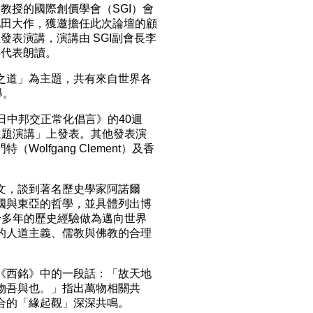
教授的國際創價學會（SGI）會
池田大作，獲邀擔任此次論壇的顧
發表演講，演講由 SGI副會長李
壽代表朗讀。
道」為主題，共有來自世界各
舉。
日中邦交正常化倡言》的40週
主題演講」上發表。其他發表演
lfgang Clement）及香
，談到著名歷史學家阿諾爾
重視中國與東亞的哲學，並具體列出博
千多年的歷史經驗做為邁向世界
的人道主義、儒教與佛教的合理
西銘》中的一段話：「故天地
物吾與也。」指出萬物相關共
合的「緣起觀」深深共鳴。