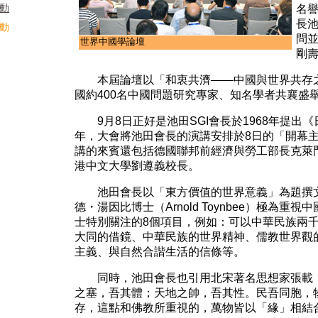
活動
名譽
長
活動
問並
世界中國學論壇
剛
本屆論壇以「和衷共濟——中國與世界共存之
國約400名中國問題研究專家、知名學者共襄盛
9月8日正好是池田SGI會長於1968年提出《
年，大會將池田會長的演講安排於8日的「開幕
講的來賓還包括德國聯邦前經濟與勞工部長克萊門特（Wo
港中文大學劉遵義校長。
池田會長以「東方價值的世界意義」為題撰文
德・湯因比博士（Arnold Toynbee）極為
士特別關注的8個項目，例如：可以中華民族兩
大同的借鏡、中華民族的世界精神、儒教世界觀
主義、與自然合諧生活的信條等。
同時，池田會長也引用北宋著名思想家張載《
之塞，吾其體；天地之帥，吾其性。民吾同胞，
存，這點和佛教所重視的，萬物皆以「緣」相結