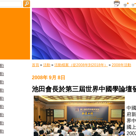
首頁
»
活動
»
活動檔案（從2008年到2018年）
»
2008年活動
活動
活動
2008年 9月 8日
活動
池田會長於第三屆世界中國學論壇
活動
活動
由
活動
中
府
活動
界中
活動
國
活動
20