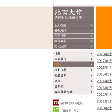
個人檔案
佛教思想
和平行動
教育事業
文化活動
悼辭
2018年
書籍著作
2017年
活動
2016年
攝影作品
2015年
視聽資料
2014年
箴言
資料庫
2013年
青年展開行動
2012年
2011年
牧口常三郎（英文）
2010年
戶田城聖（英文）