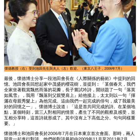
懷德教授（右）受到池田先生與夫人（左）歡迎。（東京八王子，2006年7月）
最後，懷德博士分享一段池田會長在《人際關係的藝術》中提到的回
憶。池田會長回想起家中茂盛的櫻花樹，並提到︰「某個春天，我們
全家坐著觀賞飄然而落的花瓣，長子嘗試吟詩，開頭題了一句『落英
如風雪』，我用『飄落到父親雙肩上』給他接上，太太則以一句『揮
灑在母親秀髮上』為他完成。這由我們一起完成的俳句，成了我最美
好的回憶之一」。懷德博士說道︰「這是首共同完成的詩。在某個地
點，某個時刻，當三人對相同的情景，產生了不同的觀察及感受，並
互相分享時，這首詩就形成了。其中沒有上下高低之分。句句同樣重
要。」
懷德博士和池田會長於2006年7月在日本東京首次會面。那時，兩人
同意一起進行對談。他們的對談最初由2009年11月至2011年2月，