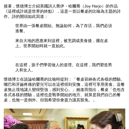
接著，懷德博士介紹美國詩人喬伊・哈爾喬（Joy Harjo）的作品
《這裡或許就是世界的終點》，這是一首以餐桌的比喻為主題的詩
作。詩的開頭如此寫道：
世界由一張餐桌開始。無論如何，為了存活，我們必須
進餐。
來自大地的恩惠來到這裡，被烹調成美食後，擺在桌
上。世界開始時就一直如此。
. . . . . . . . . . . . . . . . . . . . . . . . . . . . .
在這裡，孩子們學習做人的道理。在這裡，我們塑造男
人和女人。
懷德博士在談論哈爾喬的比喻時提到：「餐桌容納各式各樣的體驗。
嘴巴和牙齒疼痛的嬰兒可以在這裡得到安撫，這裡可享用美食。這餐
桌無止境地讓人變得堅強，感到安心。」她進而指出，餐桌「也包含
各式各樣的體驗，這裡也是戰爭開始的地方。就算是我們自己的餐
桌，也無一是例外。但我希望你會盡力讓其豁免。」