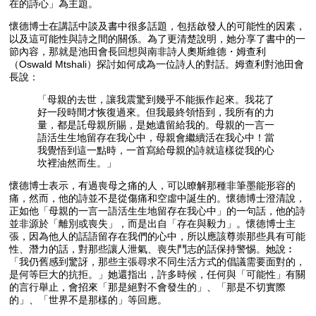
在的詩心」為主題。
懷德博士在講話中談及書中很多話題，包括啟發人的可能性的因素，
以及這可能性與詩之間的關係。為了更清楚說明，她分享了書中的一
節內容，那就是池田會長回想與南非詩人奧斯維德・姆查利
（Oswald Mtshali）探討如何成為一位詩人的對話。姆查利對池田會
長說：
「母親的去世，讓我震驚到幾乎不能振作起來。我花了
好一段時間才恢復過來。但我最終領悟到，我所有的力
量，都是託母親所賜，是她遺留給我的。母親的一言一
語活生生地留存在我心中，母親會繼續活在我心中！當
我覺悟到這一點時，一首寫給母親的詩就這樣從我的心
坎裡油然而生。」
懷德博士表示，有過喪母之痛的人，可以瞭解那種非筆墨能形容的
痛，然而，他的詩並不是從傷痛和空虛中誕生的。懷德博士澄清說，
正如他「母親的一言一語活生生地留存在我心中」的一句話，他的詩
並非源於「離別或喪失」，而是出自「存在與毅力」。懷德博士主
張，因為他人的話語留存在我們的心中，所以應該尊崇那些具有可能
性、潛力的話，對那些讓人泄氣、喪失鬥志的話保持警惕。她說︰
「我仍舊感到驚訝，那些主張尋求不同生活方式的倡議需要面對的，
是何等巨大的抗拒。」她還指出，許多時候，任何與「可能性」有關
的言行舉止，會招來「那是絕對不會發生的」、「那是不切實際
的」、「世界不是那樣的」等回應。