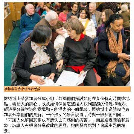
參加者分成小組進行懇談
懷德博士請參加者分成小組，鼓勵他們探討如何在某個特定時間或地
點，喚起人的詩心，以及如何保留這些讓人找到靈感的情況和地方。
經過幾分鐘對詩的意境和人的潛力的小組懇談，懷德博士邀請幾位參
加者分享他們的見解。一位婦女的發言說道，詩與一般藝術相同，
「可讓人化解因悲傷或有所失去而感到的痛苦」，而且通過隱喻和意
象，詩讓人有機會分享彼此的經歷。她的發言點到了會議主題的精
要。