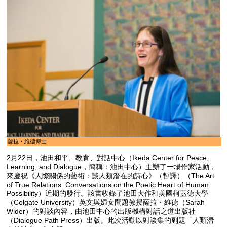
薩拉・維德博士
2月22日，池田和平、教育、對話中心（Ikeda Center for Peace,
Learning, and Dialogue，簡稱：池田中心）主辦了一場作家活動，
來慶祝《人際關係的藝術：談人類潛在的詩心》（暫譯）（The Art
of True Relations: Conversations on the Poetic Heart of Human
Possibility）近期的發行。該書收錄了池田大作和美國柯蓋德大學
（Colgate University）英文與婦女問題教授薩拉・維德（Sarah
Wider）的對談內容，由池田中心的出版機構對話之道出版社
（Dialogue Path Press）出版。此次活動以對談集的副題「人類潛