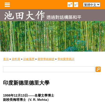
首頁
»
資料庫
»
詳細履歷
»
榮譽學術稱號
»
學術榮譽薦詞
印度新德里德里大學
1998年12月13日——名譽文學博士
副校長梅塔博士（V. R. Mehta）