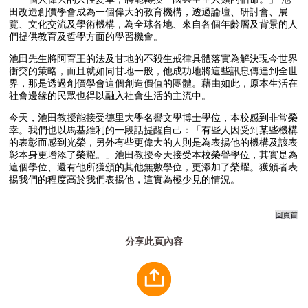
田改造創價學會成為一個偉大的教育機構，透過論壇、研討會、展
覽、文化交流及學術機構，為全球各地、來自各個年齡層及背景的人
們提供教育及哲學方面的學習機會。
池田先生將阿育王的法及甘地的不殺生戒律具體落實為解決現今世界
衝突的策略，而且就如同甘地一般，他成功地將這些訊息傳達到全世
界，那是透過創價學會這個創造價值的團體。藉由如此，原本生活在
社會邊緣的民眾也得以融入社會生活的主流中。
今天，池田教授能接受德里大學名譽文學博士學位，本校感到非常榮
幸。我們也以馬基維利的一段話提醒自己：「有些人因受到某些機構
的表彰而感到光榮，另外有些更偉大的人則是為表揚他的機構及該表
彰本身更增添了榮耀。」池田教授今天接受本校榮譽學位，其實是為
這個學位、還有他所獲頒的其他無數學位，更添加了榮耀。獲頒者表
揚我們的程度高於我們表揚他，這實為極少見的情況。
分享此頁內容