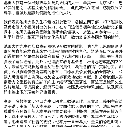
池田大作是一位出類拔萃又饒具天賦的人士，畢其一生追求和平，忠
於其所稱之「各種文化的和諧融合」。此刻我站在這裡，感覺敬畏又
尊崇，也強烈意識到何謂創造性的人物。
我們表彰池田大作先生不懈地對於教育、各國之間了解、和平運動以
及促進個人幸福所付出的努力。在今日這個目標與信念充滿衝突的世
局中，池田先生身為國際創價學會的領導人，於過去40餘年中，以
和平的對話、相互理解和文化為基調，致力於促進各國之間的情誼。
池田大作先生強烈察覺到困擾現今教育的問題，他也堅信以價值為基
礎的教育能在培育未來世代上扮演關鍵性的角色。透過在日本及海外
創辦前瞻性的創價教育學府體系（從幼稚園到大學），池田先生具體
實踐了這個理念。此外，他還設立教育基金會，培育思想成熟獨立的
人，希望他們能負起道德及社會的責任，為社會的福祉貢獻心力。創
價，即以創造價值為基礎的教育，目標在於發展個人的全部潛力，並
讓人考慮選擇去為所在地及全世界有效地做出貢獻。對於發展個人無
窮潛力之重視其實凸顯了終生持續學習的重要性，而這更是池田先生
對於疏離、環境惡化、經濟不公義、社區及社會聯繫崩離、以及原教
旨主義出現等現象的鏗鏘回應。
身為一名哲學家，池田先生以阿育王教導真理、真實及正義的宇宙法
為基礎，主張「新人本主義」，從而帶給人類新的希望。池田先生將
尊重生命列為此新人本主義的首要條件，他堅信，無論在任何情況之
下，都不應該殺人。簡而言之，透過鼓勵個人並引導其走向幸福之
道，池田造成了社會的改變，他本身一直奉為人生圭臬的論題即為：
「一個人偉大的人性變革，將能轉換一國甚至全人類的宿命。」 池