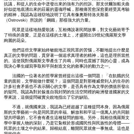
抗議，和從人的生命中迸發出來的強有力的控訴。那支伏爾加船夫曲
好似從地底湧出來的莊嚴的靈魂呼喊，那種痛苦愈深愈要經受其考驗
的精神，我認為這雄辯地說明了它具有像奧斯特洛夫斯基
（Ostrovski）所說的「鋼鐵」那樣強大的力量。
民眾是這樣地熱愛歌謠，互相傳說著民間故事，對文化藝術寄予
了特殊的喜愛。正是在這樣的土壤上，才盛開出19世紀俄羅斯文學
絢麗的花朵。
他們這些文學家始終敏銳地正視民眾的苦惱，不斷地提出什麼是
真正的文學的問題，貫穿著一個追求真理者的精神，這也是理所當然
的。這使我對俄羅斯文學產生了共鳴，同時也震撼了我的心靈，成為
我決心畢生綴寫爭取和平與創造文化的敘事詩的動力之一。
法國的一位著名的哲學家曾經提出這樣一個問題：「在飢餓的兒
童的面前，文學能做什麼呢？」這個問題是對那種威脅到人的生存的
許多社會矛盾也不表示關心的文學，是否具有作為文學的價值所發出
的疑問。我認為對於躲進自我封閉的生活空間裡的歐洲發達國家的文
學來說，這個提問確實尖銳地指出了它的缺陷。
不過，就俄國來說，我認為已經超越了這種提問本身。因為俄羅
斯的文學藝術一向是同民眾的幸福、解放和和平這一億萬人的共同願
望共呼吸的，它不會有產生這種疑問的餘地。另外，我相信俄羅斯文
學中掌握人物的深刻，乃是它紮根於形成國民性與民族性的母體——
民眾的土壤之中的結果。歸根結底，離開民眾就會一事無成。這也是
我的信念。