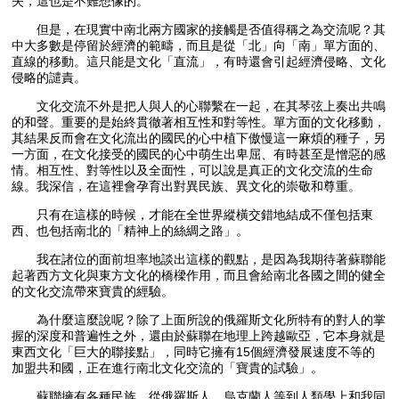
失，這也是不難想像的。
但是，在現實中南北兩方國家的接觸是否值得稱之為交流呢？其
中大多數是停留於經濟的範疇，而且是從「北」向「南」單方面的、
直線的移動。這只能是文化「直流」，有時還會引起經濟侵略、文化
侵略的譴責。
文化交流不外是把人與人的心聯繫在一起，在其琴弦上奏出共鳴
的和聲。重要的是始終貫徹著相互性和對等性。單方面的文化移動，
其結果反而會在文化流出的國民的心中植下傲慢這一麻煩的種子，另
一方面，在文化接受的國民的心中萌生出卑屈、有時甚至是憎惡的感
情。相互性、對等性以及全面性，可以說是真正的文化交流的生命
線。我深信，在這裡會孕育出對異民族、異文化的崇敬和尊重。
只有在這樣的時候，才能在全世界縱橫交錯地結成不僅包括東
西、也包括南北的「精神上的絲綢之路」。
我在諸位的面前坦率地談出這樣的觀點，是因為我期待著蘇聯能
起著西方文化與東方文化的橋樑作用，而且會給南北各國之間的健全
的文化交流帶來寶貴的經驗。
為什麼這麼說呢？除了上面所說的俄羅斯文化所特有的對人的掌
握的深度和普遍性之外，還由於蘇聯在地理上跨越歐亞，它本身就是
東西文化「巨大的聯接點」，同時它擁有15個經濟發展速度不等的
加盟共和國，正在進行南北文化交流的「寶貴的試驗」。
蘇聯擁有各種民族，從俄羅斯人、烏克蘭人等到人類學上和我同