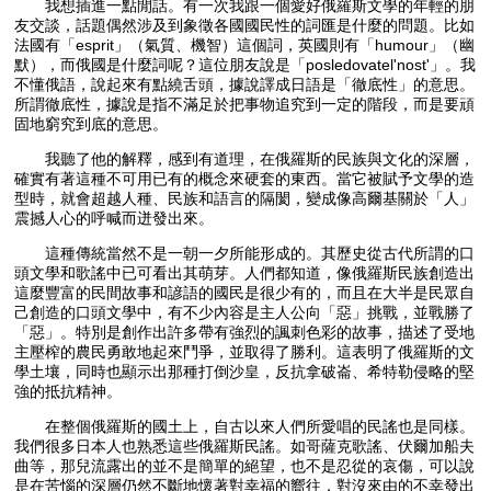
我想插進一點閒話。有一次我跟一個愛好俄羅斯文學的年輕的朋
友交談，話題偶然涉及到象徵各國國民性的詞匯是什麼的問題。比如
法國有「esprit」（氣質、機智）這個詞，英國則有「humour」（幽
默），而俄國是什麼詞呢？這位朋友說是「posledovatel'nost'」。我
不懂俄語，說起來有點繞舌頭，據說譯成日語是「徹底性」的意思。
所謂徹底性，據說是指不滿足於把事物追究到一定的階段，而是要頑
固地窮究到底的意思。
我聽了他的解釋，感到有道理，在俄羅斯的民族與文化的深層，
確實有著這種不可用已有的概念來硬套的東西。當它被賦予文學的造
型時，就會超越人種、民族和語言的隔閡，變成像高爾基關於「人」
震撼人心的呼喊而迸發出來。
這種傳統當然不是一朝一夕所能形成的。其歷史從古代所謂的口
頭文學和歌謠中已可看出其萌芽。人們都知道，像俄羅斯民族創造出
這麼豐富的民間故事和諺語的國民是很少有的，而且在大半是民眾自
己創造的口頭文學中，有不少內容是主人公向「惡」挑戰，並戰勝了
「惡」。特別是創作出許多帶有強烈的諷刺色彩的故事，描述了受地
主壓榨的農民勇敢地起來鬥爭，並取得了勝利。這表明了俄羅斯的文
學土壤，同時也顯示出那種打倒沙皇，反抗拿破崙、希特勒侵略的堅
強的抵抗精神。
在整個俄羅斯的國土上，自古以來人們所愛唱的民謠也是同樣。
我們很多日本人也熟悉這些俄羅斯民謠。如哥薩克歌謠、伏爾加船夫
曲等，那兒流露出的並不是簡單的絕望，也不是忍從的哀傷，可以說
是在苦惱的深層仍然不斷地懷著對幸福的嚮往，對沒來由的不幸發出