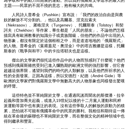
為爭取和平的動力而開展的運動。所以我對俄羅斯文學追求的最大的
主題——民眾的不屈不撓的意志，抱有極大的共鳴。
人民詩人普希金（Pushkin）宣布說：「我們的政治自由是與農
奴的解放不可分割的。」他以及高爾基、涅克拉索夫
（Nekrasov）、屠格涅夫（Turgenev）、托爾斯泰（Tolstoy）和契
訶夫（Chekhov）等作家，畢生都是「人民的朋友」。不論他們怎樣
描寫具有歐洲教養的知識分子或貴族階級，但他們的作品中出現的人
物形象，都沒有限定於這個框框之中，而是道道地地的「俄羅斯式」
的人物。普希金的《葉甫蓋尼・奧涅金》中的塔吉雅娜是這樣，托爾
斯泰的《戰爭與和平》中的卡拉塔耶夫也是這樣。
傑出的文學家們假托這些作品中的人物而預感到了什麼呢？他們
預感到俄羅斯雖然受到已進入爛熟期的歐洲文明的強烈影響，但它會
超越這個界限，遙望到我們的時代的人類解放，以及他們所祈求的人
性的全面發展。正因為這樣，所以安德烈・紀德（André Gide）等
歐洲的文學家們對俄羅斯文學中無數高大的人物形象也同樣發出驚嘆
的呼聲。
這些特色並不單純限於文學，在通過民謠而聞名的斯傑潘・拉辛
起義和普加喬夫起義，或進入19世紀以後的十二月黨人運動和民粹
派運動等當中也有廣泛的表現。沒有這些爭取人的解放的原動力的積
累，恐怕就不可能有俄國革命中的民眾的勝利。我相信和期待這一傳
統在革命後的蘇聯也不單純限於文學，而在整個文化的精神領域中也
得到繼承和豐富。