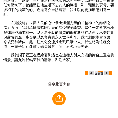
的進攻。可以說，生活在這裡的俄國民眾的胸中，己經培育出一種在
任何壓制下，都能堅強地生活下去的人的氣概，和一顆極其寶貴、要
求和平的純潔的心。通過這次重訪蘇聯，我比以前更加痛感到這一
點。
在建設將在世界人民的心中發出燦爛光輝的「精神上的絲綢之
路」方面，我對承擔著蘇聯明天的諸位寄予希望。諸位一定會充分地
發揮這些渴求和平、以人為基點的寶貴的俄羅斯精神遺產，承擔起實
現蘇聯的進一步發展以及寶貴的永久世界和平。我們創價學會保證，
今後要和諸位一起，把文化交流推進到民眾中去。我也將為這種交
流，一輩子站在前頭，竭盡誠意，到世界各地去奔走。
我的腦子裡正在描繪著和諸位在這種人與人交流的舞台上重逢的
情景。請允許我結束我的講話。謝謝大家。
分享此頁內容