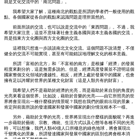
就是文化交流中的「南北問題」。
我希望大家了解，這種南北的觀點是所謂的學者們一般使用的觀
點。各個國家從各自的觀點來認識問題是理所當然的。
前面所談的交流，也可以說是交流中的「東西問題」。不過，我
希望大家注意，這並不意味著社會主義各國與資本主義各國的交流，
而是指東方文化圈與西方文化圈的交流。
這裡我只想進一步談談南北文化交流。這個問題不說清楚，不僅
健全的交流不可能實現，甚至有可能錯誤地理解文化的根本意義。
所謂「富裕的北方」和「不富裕的南方」是根據「經濟」的發展
程度來劃分的，這是無需多說的。但是，經濟高度發展並不證明這個
國家整個文化領域的優越性。相反，經濟上處於發展中的國家，也會
擁有足以誇耀於世界的某種文化財富（這是人類共有的財富）。
我希望人們不是藉助於經濟的光亮，而是藉助於來自別的角度的
光亮來看這個世界。比如說，藉助於音樂的光亮——由它所照亮的世
界將會呈現出一種什麼樣的情景呢？我想在我們的眼前出現的景象，
肯定與前面所說的發達國家和發展中國家的劃分情況根本不一樣。
另外，藉助於文學的光亮，世界將呈現出什麼樣的面貌呢？再進
一步藉助於藝術、宗教、傳統、生活方式以及心態等各種不同的光亮
時，可以想像，我們人類40億人口所棲息的綠色地球，將會展現出
千變萬化的景象，所謂發達國家與發展中國家的區別也將會根本消