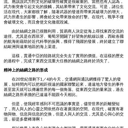
流。應該說武力對文化的破壞性確實是很嚴重的。當然也有人認為，
武力衝突會引起文化的接觸，其結果帶來了文化交流。可是，諸位生
活在現代，大家都很了解，隨著武器的發達而帶來其破壞力的增大，
武力所產生的影響，將會給文化帶來致命的打擊。在現代，戰爭不僅
會破壞文化，而且會使文化徹底毀滅。
由於絲綢之路已很難利用，貿易商人決定從海上尋找東西交流的
途徑。尤其是在西班牙、葡萄牙開闢了好望角的航線以後，西歐各國
的航海術藉助於近代科學的振興，獲得了飛躍的發展，終於建立了聯
結歐洲與遠東地區的海上渠道。
這樣，貫通中亞的陸路就完全失去了實用的價值。在這樣的歷史
的過程中，完成了東西交流重大任務的絲綢之路終於消失了。
精神上的絲綢之路的形成
在20世紀僅剩下1／4的今天，交通網與通訊網獲得了驚人的發
展，短時間內可以把相距很遠的國家聯繫起來，邊遠地方發生的事件
甚至當天就可以傳遍世界的每一個角落。從東西交流的量來說，過去
絲綢之路所承擔的已遠遠不能跟今天相比。
但是，使我經常感到不可思議的事實是，儘管世界的距離變短
了，而人與人的心靈之間依然存在著廣漠的空間。在現代，確實有著
物與物、信息與信息的交換，但是人與人的交流，尤其是心與心的交
流，卻是多麼稀薄啊！