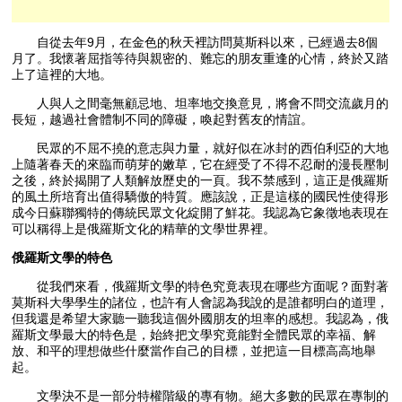
自從去年9月，在金色的秋天裡訪問莫斯科以來，已經過去8個
月了。我懷著屈指等待與親密的、難忘的朋友重逢的心情，終於又踏
上了這裡的大地。
人與人之間毫無顧忌地、坦率地交換意見，將會不問交流歲月的
長短，越過社會體制不同的障礙，喚起對舊友的情誼。
民眾的不屈不撓的意志與力量，就好似在冰封的西伯利亞的大地
上隨著春天的來臨而萌芽的嫩草，它在經受了不得不忍耐的漫長壓制
之後，終於揭開了人類解放歷史的一頁。我不禁感到，這正是俄羅斯
的風土所培育出值得驕傲的特質。應該說，正是這樣的國民性使得形
成今日蘇聯獨特的傳統民眾文化綻開了鮮花。我認為它象徵地表現在
可以稱得上是俄羅斯文化的精華的文學世界裡。
俄羅斯文學的特色
從我們來看，俄羅斯文學的特色究竟表現在哪些方面呢？面對著
莫斯科大學學生的諸位，也許有人會認為我說的是誰都明白的道理，
但我還是希望大家聽一聽我這個外國朋友的坦率的感想。我認為，俄
羅斯文學最大的特色是，始終把文學究竟能對全體民眾的幸福、解
放、和平的理想做些什麼當作自己的目標，並把這一目標高高地舉
起。
文學決不是一部分特權階級的專有物。絕大多數的民眾在專制的