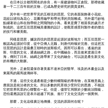
在日本以古都而聞名的奈良，有一座建築物叫正倉院。那裡收藏
著一千二三百年前的文物，已成為歷史研究的寶貴資料。
其中有一把世界罕見的五根弦的琵琶。它的表面裝飾著小花紋。
花紋以琥珀為花心，花瓣用龜甲和帶光澤的貝殼雕成。另外還巧妙地
點綴著岩山和在熱帶樹之間飛翔的小鳥。看來是費了相當長的歲月才
制成的。這把五弦琵琶極其優雅的設計，使觀眾感受到製作者的傑出
的技巧和審美觀。
同樣是琵琶，據說四弦的琵琶是起源於波斯地方；而五弦琵琶一
般認為起源於印度，從中亞傳人北魏，到唐代時臻於完善。但這把五
弦琵琶的設計是薩桑王朝時的波斯樣式。因而可以看出，遙遠的波
斯、印度的文化，通過絲綢之路，在中國融合，而且後來渡過日本
海，傳到了日本。絲綢之路帶來了文化的融合，可以說是產生新文化
的有機的大動脈。
另外，正倉院還保存著美索不達米亞的豎琴、埃及的木畫盒以及
東羅馬的羅馬玻璃杯等。
不過，這些文化遺產都是少數特權階級的專有物，在某種意義上
應當說是統治者的文化。所以多數的民眾很少受到它的恩惠，不能說
它把世界民眾的心聯繫在一起。但是，儘管它局限於少數統治階級，
恐怕還應該說它是表示超越了民族、進行了文化交流的一個實例。
那麼，文化這樣廣泛地傳播、交流的原因何在呢？