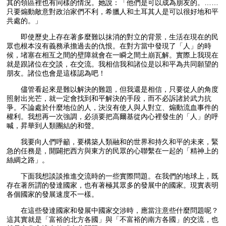
其的領區裡也有同樣的情況。她說：「他們是可以成為朋友的。……
只要煽動敵意對政治家們不利，希臘人和土耳其人是可以很好地和平
共處的。」
即使歷史上存在著多麼難以抹消的對立的背景，生活在現在的民
眾也根本沒有義務承擔過去的仇恨。在對方當中發現了「人」的時
候，堵塞在相互之間的壁障就會在一瞬之間土崩瓦解。實際上我現在
就是跟諸位在交談，在交流。我相信我和諸位是以和平為共同願望的
朋友。諸位也會是這樣認為吧！
儘管看起來是難以解決的難題，但我還是相信，只要從人的角度
照射出光芒，就一定會找到和平解決的手段，而不必訴諸於武力抗
爭。不論處於什麼地位的人，決沒有使人與人對立、煽動流血事件的
權利。我想再一次強調，必須要把高爾基從內心裡發生的「人」的呼
喊，昇華到人類團結的和聲。
我要向人們呼籲，要構築人類融和的世界和持久和平的未來，緊
急的任務是，開闢把西方與東方的民眾的心聯繫在一起的「精神上的
絲綢之路」。
下面我想談談推進交流時的一些實際問題。在我們的地球上，既
存在著所謂的發達國家，也有著極其眾多的發展中的國家。現實表明
各個國家的發展速度不一樣。
在這些發達國家和發展中國家交涉時，應當注意些什麼問題呢？
這其實就是「富裕的北方各國」與「不富裕的南方各國」的交流，也