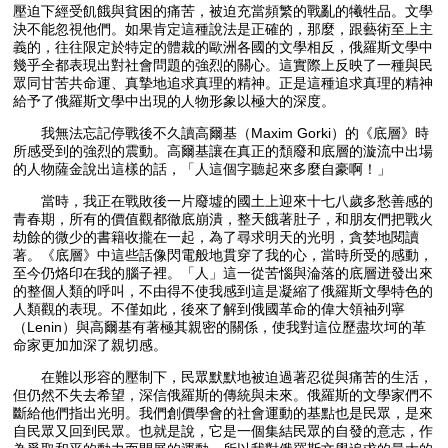
壓迫下經受飢餓與貧困的痛苦，被迫充當頻繁的戰亂的犧牲品。文學
決不能忽視他們。如果肯定這種說法是正確的，那麼，跟藝術至上主
義的，往往限定於特定的體裁的歐洲各國的文學相反，俄羅斯文學中
幾乎全都表現出對社會問題的強烈的關心。這實際上反映了一種與民
眾同甘苦共命運、真摯地追求真理的精神。正是這種追求真理的精神
給予了俄羅斯文學中出現的人物形象以極大的深度。
我無法忘記停戰後不久讀高爾基（Maxim Gorki）的《底層》時
所感受到的強烈的震動。高爾基讓在真正的頹廢和底層的漩流中出場
的人物薩金說出這樣的話，「人這個字聽起來多麼自豪啊！」
當時，我正在戰敗後一片廢墟的國土上迎來十七八歲多愁善感的
青春期，所有的價值觀都徹底崩潰，整天餓著肚子，和朋友們把戰火
劫餘的微少的書籍收攏在一起，為了尋求明天的光明，貪婪地閱讀
著。《底層》中這些話像閃電般地貫穿了我的心，當時所受的感動，
至今仍烙印在我的腦子裡。「人」這一從苦惱與淪落的底層迸發出來
的整個人類的呼叫，不由得不使我感到這是凝縮了俄羅斯文學特色的
人類觀的表現。不僅如此，後來了解到俄國革命的偉大領袖列寧
（Lenin）與高爾基有著極其親密的關係，使我對這位歷盡坎坷的革
命家更加加深了親切感。
在難以形容的壓制下，民眾默默地被迫過著忍從與痛苦的生活，
但仍然不失去希望，深信俄羅斯的傳統與未來。俄羅斯的文學家們不
斷給他們指出光明。我們創價學會的社會運動的基點也是民眾，是來
自民眾又回到民眾。也就是說，它是一個集結民眾的自發的意志，作