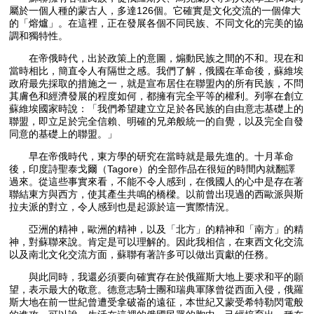
屬於一個人種的蒙古人，多達126個。它確實是文化交流的一個偉大
的「熔爐」。在這裡，正在發展各個不同民族、不同文化的完美的協
調和獨特性。
在帝俄時代，出於政策上的意圖，煽動民族之間的不和。現在和
當時相比，簡直令人有隔世之感。我們了解，俄國在革命後，蘇維埃
政府最先採取的措施之一，就是宣布居住在聯盟內的所有民族，不問
其膚色和經濟發展的程度如何，都擁有完全平等的權利。列寧在創立
蘇維埃國家時說：「我們希望建立立足於各民族的自由意志基礎上的
聯盟，即立足於完全信賴、明確的兄弟般統一的自覺，以及完全自發
同意的基礎上的聯盟。」
早在帝俄時代，東方學的研究在當時就是最先進的。十月革命
後，印度詩聖泰戈爾（Tagore）的全部作品在很短的時間內就翻譯
過來。從這些事實來看，不能不令人感到，在俄國人的心中是存在著
聯結東方與西方，使其產生共鳴的橋樑。以前曾出現過的西歐派與斯
拉夫派的對立，令人感到也是起源於這一實際情況。
亞洲的精神，歐洲的精神，以及「北方」的精神和「南方」的精
神，對蘇聯來說。肯定是可以理解的。因此我相信，在東西文化交流
以及南北文化交流方面，蘇聯有著許多可以做出貢獻的任務。
與此同時，我還必須要向確實存在於俄羅斯大地上要求和平的願
望，表示最大的敬意。德意志騎士團和瑞典軍隊曾從西面入侵，俄羅
斯大地在前一世紀曾遭受拿破崙的遠征，本世紀又蒙受希特勒閃電般