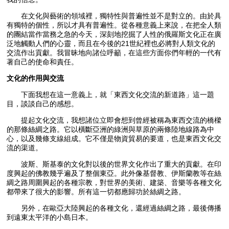
在文化與藝術的領域裡，獨特性與普遍性並不是對立的。由於具
有獨特的個性，所以才具有普遍性。從各種意義上來說，在把全人類
的團結當作當務之急的今天，深刻地挖掘了人性的俄羅斯文化正在廣
泛地觸動人們的心靈，而且在今後的21世紀裡也必將對人類文化的
交流作出貢獻。我冒昧地向諸位呼籲，在這些方面你們年輕的一代有
著自己的使命和責任。
文化的作用與交流
下面我想在這一意義上，就「東西文化交流的新道路」這一題
目，談談自己的感想。
提起文化交流，我想諸位立即會想到曾經被稱為東西交流的橋樑
的那條絲綢之路。它以橫斷亞洲的綠洲與草原的兩條陸地線路為中
心，以及幾條支線組成。它不僅是物資貿易的要道，也是東西文化交
流的渠道。
波斯、斯基泰的文化對以後的世界文化作出了重大的貢獻。在印
度興起的佛教幾乎遍及了整個東亞。此外像基督教、伊斯蘭教等在絲
綢之路周圍興起的各種宗教，對世界的美術、建築、音樂等各種文化
都帶來了很大的影響。所有這一切都應歸功於絲綢之路。
另外，在歐亞大陸興起的各種文化，還經過絲綢之路，最後傳播
到遠東太平洋的小島日本。