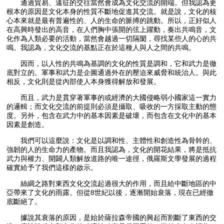
通過貿易、遠征的交往當然會成為文化交流的開端。但我認為更
根本的原因是文化本身的性質不斷地促進其交流。就是說，文化的核
心本來就是最有普遍性的、人的生命的脈搏的跳動。所以，正好似人
在高興時發出的高音，在人們胸中張開的弦上躍動，奏出共鳴音，文
化作為人類必要的活動，當然會越過一切隔閡，尋找某些人的心的共
鳴。我認為，文化交流的基點正在於這種人與人之間的共鳴。
因而，以人性的共鳴為基調的文化的性質是調和，它和武力是徹
底對立的。軍事和武力是企圖通過外在的壓迫來威脅和統治人。與此
相反，文化則是從內部使人本身獲得解放和發展。
而且，武力是貫穿著軍事的或經濟的大國侵略弱小國家這一實力
的邏輯；而文化交流的前提則必須是攝取、吸收的一方採取主動的態
度。另外，包含在武力中的基本因素是破壞，而包含在文化中的基本
因素是創造。
我們可以這麼說：文化是以調和性、主體性和創造性為骨幹的、
強韌的人的生命力的產物。而且我認為，文化的開花結果，將是抵抗
武力與權力、開闢人類解放道路的唯一途徑，俄羅斯文學發展的過程
確實給予了我們這樣的啟示。
絲綢之路對東西文化交流起過很大的作用，而且給中斷地區的中
亞帶來了文化的雨露。但從8世紀以後，逐漸開始衰落，現在已經徹
底斷絕了。
據說其衰落的原因，是始於薩拉森帝國的興起而割斷了東西的交