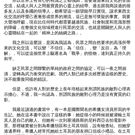
所以世界上有良心的有識之士都強調，需要通過東西文化的全面
交流，結成人與人之間最寶貴的心靈上的紐帶。過去跟我商談過的很
多友人以及各國的領導人，都希望這一願望能早日實現。謀求東西文
化交流的呼聲己逐漸形成世界的潮流，這已是無可懷疑的事實。我要
大聲地呼籲，現在比任何時代都需要越過民族、社會制度和意識形態
的障礙，在整個文化領域裡進行民眾的交流，也就是開闢把人與人的
心靈聯結在一起的「精神上的絲綢之路」。
我之所以這麼說，是因為我認為，民眾之間自然要求的高漲所帶
來的文化交流，可以變「不信任」為「信任」，變「反目」為「理
解」，可以從這個世界上驅逐名為「戰爭」的怪物，達到真正持久的
和平。
缺乏民眾之間聯繫的單純的政府之間的協定，可以一夜之間崩
潰，逆轉為武力衝突的悲劇。我們人類已經多次經歷過這樣的歷史。
決不能重復同樣的錯誤。
但是，也許有人對於歷史上長年培植起來所謂民族的敵對心理表
示擔心。不過，我一向認為，所謂民族的敵對心理乃是沒有實質的幻
影。
我最近讀過的書當中，有一本是國際聞名的希臘女演員所寫的半
生記。她在這本書中說出了這樣的事：她從很小的時候就被灌輸土耳
其人是自己的敵人。但她有一次到塞浦路斯的尼科西亞去拍電影外
景。那裡確實被分割為希臘領區和土耳其領區，設有檢查站。但她穿
過邊界時，希臘人經常托她給土耳其的朋友捎口信或小禮品。在土耳