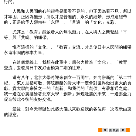
行的。
人民和人民間的心的紐帶是眼看不見的，但正因為看不見，所以
才牢固。正因為無形，所以才是普遍的、永久的紐帶。形成這紐帶
的，正是給予人類精神「永恆」、「普遍」的「文化」光彩。
尤其是「教育」能啟發人的無限潛力，在人與人之間繫結「平
等」與「共鳴」的紐帶。
惟有這樣的「文化」、「教育」交流，才是使日中人民間的紐帶
永遠牢固的根本力量。
在這個意義上，我想在此重申：應努力推進「文化」、「教育」
交流，去發展日中友好金橋第二期的往來。
還有八年，北京大學將迎來創立一百周年。奔向嶄新的「第二世
紀」，東方屈指可數、傳統赫赫的貴大學一定會對世界做出更大的貢
獻。貴大學的宗旨之一的「創新」和我們的「創價」有著相通之處。
我一邊在心裏描繪著北京大學「創新」輝煌壯麗的未來，一邊盡全力
促進彼此今後的友好交流。
最後，對今天舉辦如此盛大儀式來歡迎我的各位再一次表示由衷
的謝意。