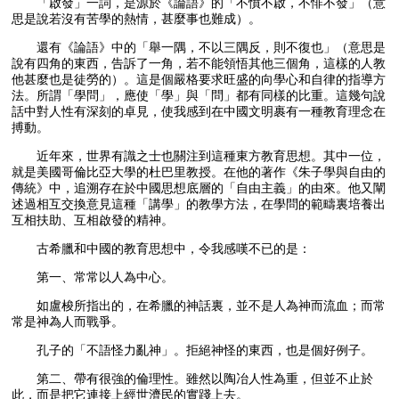
「啟發」一詞，是源於《論語》的「不憤不啟，不悱不發」（意
思是說若沒有苦學的熱情，甚麼事也難成）。
還有《論語》中的「舉一隅，不以三隅反，則不復也」（意思是
說有四角的東西，告訴了一角，若不能領悟其他三個角，這樣的人教
他甚麼也是徒勞的）。這是個嚴格要求旺盛的向學心和自律的指導方
法。所謂「學問」，應使「學」與「問」都有同樣的比重。這幾句說
話中對人性有深刻的卓見，使我感到在中國文明裹有一種教育理念在
搏動。
近年來，世界有識之士也關注到這種東方教育思想。其中一位，
就是美國哥倫比亞大學的杜巴里教授。在他的著作《朱子學與自由的
傳統》中，追溯存在於中國思想底層的「自由主義」的由來。他又闡
述過相互交換意見這種「講學」的教學方法，在學問的範疇裏培養出
互相扶助、互相啟發的精神。
古希臘和中國的教育思想中，令我感嘆不已的是：
第一、常常以人為中心。
如盧梭所指出的，在希臘的神話裏，並不是人為神而流血；而常
常是神為人而戰爭。
孔子的「不語怪力亂神」。拒絕神怪的東西，也是個好例子。
第二、帶有很強的倫理性。雖然以陶冶人性為重，但並不止於
此，而是把它連接上經世濟民的實踐上去。