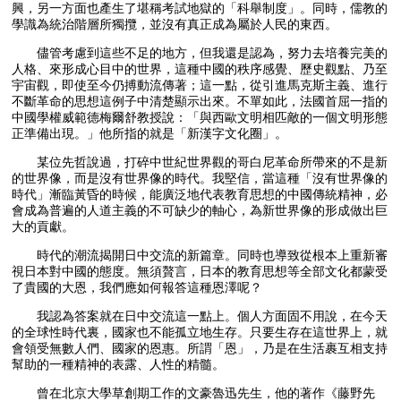
興，另一方面也產生了堪稱考試地獄的「科舉制度」。同時，儒教的
學識為統治階層所獨攬，並沒有真正成為屬於人民的東西。
儘管考慮到這些不足的地方，但我還是認為，努力去培養完美的
人格、來形成心目中的世界，這種中國的秩序感覺、歷史觀點、乃至
宇宙觀，即使至今仍搏動流傳著；這一點，從引進馬克斯主義、進行
不斷革命的思想這例子中清楚顯示出來。不單如此，法國首屈一指的
中國學權威範德梅爾舒教授說：「與西歐文明相匹敵的一個文明形態
正準備出現。」他所指的就是「新漢字文化圈」。
某位先哲說過，打碎中世紀世界觀的哥白尼革命所帶來的不是新
的世界像，而是沒有世界像的時代。我堅信，當這種「沒有世界像的
時代」漸臨黃昏的時候，能廣泛地代表教育思想的中國傳統精神，必
會成為普遍的人道主義的不可缺少的軸心，為新世界像的形成做出巨
大的貢獻。
時代的潮流揭開日中交流的新篇章。同時也導致從根本上重新審
視日本對中國的態度。無須贅言，日本的教育思想等全部文化都蒙受
了貴國的大恩，我們應如何報答這種恩澤呢？
我認為答案就在日中交流這一點上。個人方面固不用說，在今天
的全球性時代裏，國家也不能孤立地生存。只要生存在這世界上，就
會領受無數人們、國家的恩惠。所謂「恩」，乃是在生活裹互相支持
幫助的一種精神的表露、人性的精髓。
曾在北京大學草創期工作的文豪魯迅先生，他的著作《藤野先