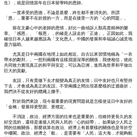
生》，就是回憶當年在日本留學時的恩師。
一度承受的恩德，不論是甚麼，終生都不會消失的。所謂
「恩」，重要不在於授的一方，而是在接受一方的「心的問題」。
留在文豪心中的老師的恩情，好比一曲傾訴人類高貴精神的樂
章。「感恩」、「報恩」，的確是人該走的「正途」。正因如此，我
確信日本人越來越應該為「文化恩人」中國的發展和幸福誠心誠意地
盡力協助。
尤其是日中兩國在地理上如此相近。自古以來習慣地稱為「一衣
帶水的鄰邦」。一想到兩國有這樣淵源深厚的關係，我便相信，彼此
共同致力實現真正的和平與安定，可以為亞洲，進而為世界和平做出
巨大的貢獻。
友誼，只有貫徹下去才能變為真正的友情；日中友好也只有堅持
下去，才會成為真正的友誼。不管兩國之間出現甚麼樣的迂迴曲折，
我們決不從友好的纜繩上撒手。
對於我們來說，現今最重要的現實問題就是怎樣使這日中友好的
「金橋」發展得更堅固、更穩定。
不消說，政治、經濟方面的往來也是重要的，但維持更長久的友
好交流的，還得是連接人民與人民的「心的紐帶」。如果缺少人民之
間的信賴關係，那麼就算在政治、經濟上有甚麼樣的關係也是等於空
中樓閣。政治、經濟之「船」，是需要有「人民」這大海，才能夠航