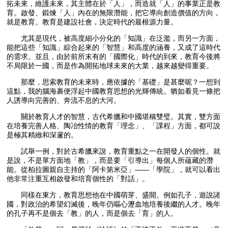
拓未來，維護未來，其主體在於「人」，而造就「人」的事業正是教
育。啟發、鍛煉「人」內在的無限潛能，把它導向創造價值的方向，
就是教育。教育是建設社會，決定時代的最根源力量。
尤其是現代，被高度細小分化的「知識」在泛濫，而另一方面，
能把這些「知識」綜合起來的「智慧」和高度的涵養，又成了這時代
的需求。並且，由於前所末有的「國際化」時代的到來，教育今後將
不局限於一國，而是作為開拓地球未來的大業，越來越變得重要。
那麼，思索教育的未來時，應依據的「基礎」是甚麼呢？一想到
這點，我的腦海裹便浮起中國教育思想的光輝傳統。猶如看見一條把
人誘導向完善的、奔流不息的大河。
關於教育人才的智慧，古代希臘和中國堪稱雙璧。其實，雙方面
在培養完善人格、陶冶性情的教育「理念」、「課程」方面，都可說
是極其精緻和深邃的。
試舉一例，對於古希臘來說，教育重點之一在開發人的個性。就
是說，不是單方面地「教」，而是要「引導出」每個人所蘊藏的潛
能。從柏拉圖親自主持的「阿卡第米亞」——「學院」，就可以看出
他非常注重互相啟發和培育個性的「對話」。
同樣在東方，教育思想他在中國萌芽、盛開。例如孔子，遊說諸
國，對政治的希望幻滅後，晚年仍嘔心瀝血地培養後繼的人才。晚年
的孔子再不是個去「教」的人，而是個去「育」的人。