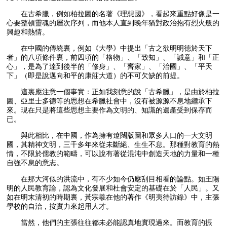
在古希臘，例如柏拉圖的名著《理想國》，看起來重點好像是一
心要整頓靈魂的層次序列，而他本人直到晚年猶對政治抱有烈火般的
興趣和熱情。
在中國的傳統裏，例如《大學》中提出「古之欲明明德於天下
者」的八項條件裏，前四項的「格物」、「致知」、「誠意」和「正
心」，是為了達到後半的「修身」、「齊家」、「治國」、「平天
下」（即是說邁向和平的康莊大道）的不可欠缺的前提。
這裏應注意一個事實：正如我刻意的說「古希臘」，是由於柏拉
圖、亞里士多德等的思想在希臘社會中，沒有被源源不息地繼承下
來。現在只是將這些思想主要作為文明的、知識的遺產受到保存而
已。
與此相比，在中國，作為擁有遼闊版圖和眾多人口的一大文明
國，其精神文明，三千多年來從未斷絕、生生不息。那種對教育的熱
情，不限於儒教的範疇，可以說有著從混沌中創造天地的力量和一種
自強不息的意志。
在那大河似的洪流中，有不少如今仍應刮目相看的論點。如王陽
明的人民教育論，認為文化發展和杜會安定的基礎在於「人民」。又
如在明末清初的時期裏，黃宗羲在他的著作《明夷待訪錄》中，主張
學校的自治，按實力來起用人才。
當然，他們的主張往往都未必能認真地實現過來。而教育的振