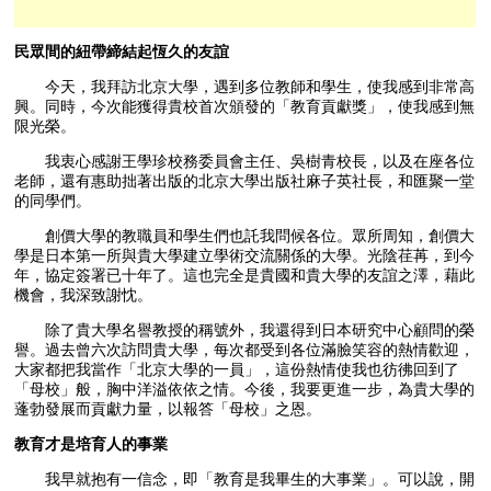
民眾間的紐帶締結起恆久的友誼
今天，我拜訪北京大學，遇到多位教師和學生，使我感到非常高
興。同時，今次能獲得貴校首次頒發的「教育貢獻獎」，使我感到無
限光榮。
我衷心感謝王學珍校務委員會主任、吳樹青校長，以及在座各位
老師，還有惠助拙著出版的北京大學出版社麻子英社長，和匯聚一堂
的同學們。
創價大學的教職員和學生們也託我問候各位。眾所周知，創價大
學是日本第一所與貴大學建立學術交流關係的大學。光陰荏苒，到今
年，協定簽署已十年了。這也完全是貴國和貴大學的友誼之澤，藉此
機會，我深致謝忱。
除了貴大學名譽教授的稱號外，我還得到日本研究中心顧問的榮
譽。過去曾六次訪問貴大學，每次都受到各位滿臉笑容的熱情歡迎，
大家都把我當作「北京大學的一員」，這份熱情使我也彷彿回到了
「母校」般，胸中洋溢依依之情。今後，我要更進一步，為貴大學的
蓬勃發展而貢獻力量，以報答「母校」之恩。
教育才是培育人的事業
我早就抱有一信念，即「教育是我畢生的大事業」。可以說，開