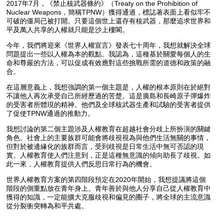
2017年7月，《禁止核武器條約》（Treaty on the Prohibition of
Nuclear Weapons，簡稱TPNW）獲得通過，標誌著表面上看似牢不
可破的僵局已被打開。只要這個世上還存有核武器，那麼追求世界和
平及萬人共享的人權就只能是沙上樓閣。
今年，我們將迎來《世界人權宣言》發表七十周年，我想就解決全球
問題提出一些以人權為本的觀點。我認為，這種基於關愛每個人的生
命和尊嚴的方法，可以促成有效應對這些挑戰所需的道德和政策的融
合。
在這層意義上，我想強調的第一個主題是，人權的根本原則在於絕對
不讓他人再次承受自己所經歷過的苦楚。這是廣島和長崎原子彈爆炸
的受害者所體現的精神。他們及全球核武器生產和試驗的受害者提供
了促使TPNW通過的推動力。
我想討論的第二個主題涉及人權教育在超越社會分歧上所扮演的關鍵
角色。社會上的主要族群可能會將歧視視為與他們生活無關的事情，
但對於被邊緣化的族群而言，受到歧視是日常生活中無可否認的現
實。人權教育使人們注意到，正是這種無意識的傾向助長了歧視。如
此一來，人權教育提供人們反思日常行為的機會。
世界人權教育方案的第四階段預定在2020年開始，我想提議將這個
階段的側重點放在青年身上。青年善於與他人分享自己從人權教育中
獲得的知識，一定能擴大克服歧視和偏見的圈子，將全球的主流意識
從分裂衝突轉為和平共處。