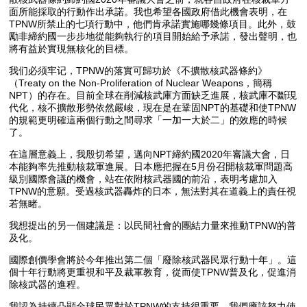
面所能採取的行動作出承諾。我也希望各國政府借此機會表明，在
TPNW所禁止的七項行動中，他們肯承諾實施哪幾條項目。此外，鼓
勵非締約國一步步地從能夠執行的項目開始給予承諾，發出聲明，也
將有益於實現無核化的目標。
我们必须牢记，TPNW的落實可歸功於《不擴散核武器條約》
（Treaty on the Non-Proliferation of Nuclear Weapons，簡稱
NPT）的存在。目前全球在削減核武庫方面缺乏進展，核武庫不斷現
代化，核不擴散形勢依然嚴峻，現在是在鞏固NPT的基礎和使TPNW
的規範更明確這兩個行動之間尋求「一加一大於二」的效應的時候
了。
在這層意義上，我殷切希望，邁向NPT締約國2020年審議大會，日
本能夠率先推動核裁軍進展。日本應把握在5月份召開核裁軍問題高
級別國際會議的機會，站在依附核武器國的前沿，表明考慮加入
TPNW的意願。受過核武器轟炸的日本，無法對其在道義上的責任視
若無睹。
我想提出的另一個建議是：以民間社會的團結力量來推動TPNW的普
及化。
國際創價學會將於今年推出第二個「廢除核武器民眾行動十年」。這
個十年行動將更重視和平及裁軍教育，從而使TPNW普及化，促進消
除核武器的進程。
我認為持續凸顯全球民眾對於TPNW的支持很重要。我們應該努力使