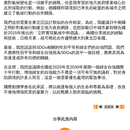
應對氣候變化是一項棘手的挑戰，但是我寄望於地方政府懷著雄心壯
志所採取的行動。例如，德國聯邦環境部已率先在歐盟的各城市之間
建立了氣候行動的合作關係。
我們迫切需要在東北亞設計類似的合作框架。為此，我建議日中兩國
之間針對氣候行動建立地方政府網路，也想鼓勵日中城市參與聯合國
於2015年推出的「立即實現氣候中和倡議」。兩國分享彼此的經驗
和技術，日積月累，就可將此合作趨勢擴大到東北亞各國。
最後，我想談談與SDGs相關的性別平等和婦女們的自強問題。我們
不應將性別平等和婦女自強視為SDGs的其中一個目標，應將其視為
加速達成所有目標的關鍵。
在這裡，我想提議聯合國從2020年至2030年展開一個婦女自強國際
十年行動。增強婦女的自強能力不應是一項可有可無的議程，對於身
陷困境的許多人而言，這是一個需要優先處理的緊急事項。
國際創價學會在此承諾，將以維護每個人的生命和尊嚴為基礎，孜孜
不倦地增強民眾的凝聚力，以此戰勝人類所面臨的挑戰。
分享此頁內容