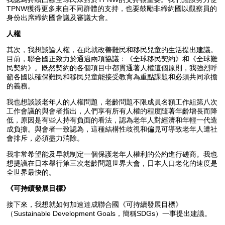
TPNW獲得更多來自不同群體的支持，也要鼓勵非締約國以觀察員的
身份出席締約國會議及審議大會。
人權
其次，我想談論人權，在此就改善難民和移民兒童的生活提出建議。
目前，聯合國正致力於通過兩項協議：《全球移民契約》和《全球難
民契約》。既然契約的各個項目中都貫通著人權這個原則，我強烈呼
籲各國以確保難民和移民兒童能接受教育為重點課題和必須共同承擔
的義務。
我也想談談老年人的人權問題，老齡問題不限成員名額工作組第八次
工作會議的與會者指出，人們享有所有人權的程度隨著年齡增長而降
低，原因是有些人持有負面的看法，認為老年人對經濟和年輕一代造
成負擔。與會者一致認為，這種結構性歧視和偏見可導致老年人遭社
會排斥，必須盡力消除。
我非常希望能及早就制定一個保護老年人權利的公約進行磋商。我也
想提議在日本舉行第三次老齡問題世界大會，日本人口老化的速度是
全世界最快的。
《可持續發展目標》
接下來，我想就如何加速達成聯合國《可持續發展目標》
（Sustainable Development Goals，簡稱SDGs）一事提出建議。