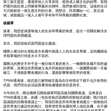
第三個主題是，通過與他人分享喜悅，能形成人權文化的紐帶。當我
們看到彼此身上閃耀著尊嚴的光輝時，我們會感到喜悅。這樣的生活
方式能創造一個互惠互利的社會。我堅信，民眾團結一心，眾志成
城，就能建設一個人人都可享有和平與尊嚴的國際社會。
核裁軍
接著，我想從保護每個人的生命和尊嚴的角度，提出一些關於解決全
球問題的具體建議。
首先，我想就核武器問題提出建議。
國際人權法的出發點是在各國中維護人人的生命及尊嚴，這與繼續追
求核軍備的行徑是水火不容的。
國際法的歷史不外乎是一種日積月累的努力，一種闡明各國不得跨越
的界限，並將這些界限確立為共同規範的過程。一個國際規範一旦被
確立，不僅能影響各國的行為，還能影響整個世界的發展。
TPNW通過後，核武器已被明確定義為在任何情況下都不允許使用的
武器。我們現在必須認真審視核威懾政策的是與非。
今年的5月，聯合國將召開核裁軍問題高級別國際會議。這將是自
TPNW通過之後，各國（包括有核武器國與依附核武器國）商討核武
器議題的頭幾場會議之一。我強烈敦促所有與會者就建立一個無核武
器世界進行建設性的商討。我希望世界各國領導人借此良機，在不擴
散核武器條約締約國2020年審議大會之前，就各自政府在核裁軍方