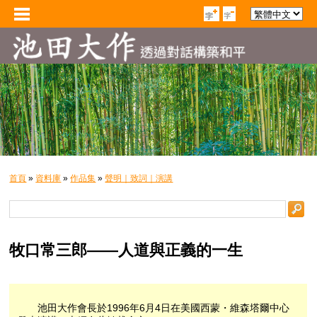
首頁
»
資料庫
»
作品集
»
聲明｜致詞｜演講
牧口常三郎——人道與正義的一生
池田大作會長於1996年6月4日在美國西蒙・維森塔爾中心