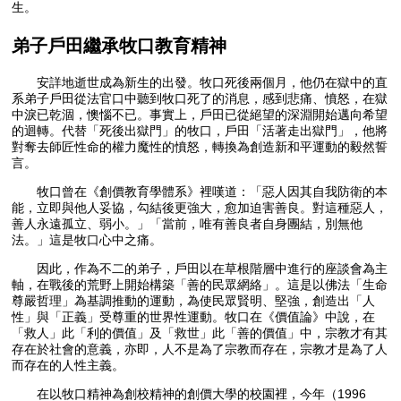
生。
弟子戶田繼承牧口教育精神
安詳地逝世成為新生的出發。牧口死後兩個月，他仍在獄中的直
系弟子戶田從法官口中聽到牧口死了的消息，感到悲痛、憤怒，在獄
中淚已乾涸，懊惱不已。事實上，戶田已從絕望的深淵開始邁向希望
的迴轉。代替「死後出獄門」的牧口，戶田「活著走出獄門」，他將
對奪去師匠性命的權力魔性的憤怒，轉換為創造新和平運動的毅然誓
言。
牧口曾在《創價教育學體系》裡嘆道：「惡人因其自我防衛的本
能，立即與他人妥協，勾結後更強大，愈加迫害善良。對這種惡人，
善人永遠孤立、弱小。」「當前，唯有善良者自身團結，別無他
法。」這是牧口心中之痛。
因此，作為不二的弟子，戶田以在草根階層中進行的座談會為主
軸，在戰後的荒野上開始構築「善的民眾網絡」。這是以佛法「生命
尊嚴哲理」為基調推動的運動，為使民眾賢明、堅強，創造出「人
性」與「正義」受尊重的世界性運動。牧口在《價值論》中說，在
「救人」此「利的價值」及「救世」此「善的價值」中，宗教才有其
存在於社會的意義，亦即，人不是為了宗教而存在，宗教才是為了人
而存在的人性主義。
在以牧口精神為創校精神的創價大學的校園裡，今年（1996