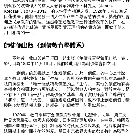
我認為牧口的事蹟，與約是同時代在大屠殺中搏命守護孩子，持
續奮戰的波蘭偉大的猶太人教育家雅努什・科扎克（Janusz
Korczak，1878－1942）的人性愛有相通之處。1928年，牧口邂逅
日蓮佛法，他相信開發一切人們生命中至尊智慧的佛法，就是向社會
開放民眾教育的哲理。強烈希望通過教育進行社會改革的牧口，在
57歲時值遇此佛法，實感掌握到實現理想的確實方法，開始了使人
刮目相看的一生。
師徒倆出版《創價教育學體系》
兩年後，牧口與弟子戶田一起出版《創價教育學體系》第一卷，
發行日為1930年11月18日，我們將此日訂為創價學會創立日。
「創價」的意義就是「創造價值」。此「價值」的中心是什麼
呢？牧口明快地指出是「生命」。以杜威等實用主義的觀點為基礎，
牧口洞察出：「唯一能被稱為價值的是『生命』，其他的價值唯有與
某種生命相關連才有可能成立。」即以對於人的生命、對於生存，是
否有正面作用這一點，作為價值的基準。為了實現守護生命尊嚴的
「和平」這一「大善」，無論遭遇任何困難，也不停止創造價值，積
極陶冶培育這種人格，這就是「創價教育」的重點所在。
1939年，牧口舉辦了創價教育學會第一屆總會。同年，第二次
世界大戰爆發。德國入侵波蘭，日本軍隊更加猖狂，在中國、韓國及
朝鮮不斷進行暴行。牧口對這樣的時代潮流深以為憂，他採取與軍部
法西斯主義全面抗衡的態度。當日本宗教界大多數都支持作為戰爭的