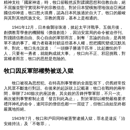
精神支柱「國家神道」時，牧口卻毅然反對蹂躪思想和信教自由，絕
不屈服並堅守實現和平的宗教信念。對於日本蠻橫無理地強迫亞洲諸
國信仰神道，牧口怒火填膺，認為日本民族過於自大了。牧口的嚴峻
與其對其他民族文化、宗教的寬容，基本上是相通的。
1941年12月，日本偷襲珍珠港，掀起太平洋戰爭。五個月後，
創價教育學會的機關報《價值創造》，因治安當局的命令被迫停刊。
對踐踏信教自由、良心自由的軍部而言，剝奪「言論的自由」是再簡
單不過的事了。權力者藉著封鎖這些基本人權，想把國民變成沉默羔
羊。對此，牧口先生說道：「一頭獅子勝過千匹羊，比起膽怯的千
人，只要有一勇者，就能夠成就大事。」牧口向不正、邪惡挑戰，對
當權者而言，牧口的思想是危險的。
牧口因反軍部權勢被送入獄
牧口被視為思想犯。在特高刑事警察的全面監視下，仍舊經常投
入民眾不斷進行對話。在後來的起訴狀上記載著：牧口在戰時的兩年
間，舉辦了240餘次的座談會。其尖銳的舌鋒抨擊軍部，不只一次、
兩次被刑事警察制止道「發言到此為止」。對於軍部以權勢嚴格要求
禮拜神札的命令，連同宗的僧侶也都一一屈從了，但牧口由始至終都
嚴厲地拒絕。
1943年7月，牧口和戶田同時被憲警逮捕入獄，罪名是違反「治
安維持法」及「不敬罪」。