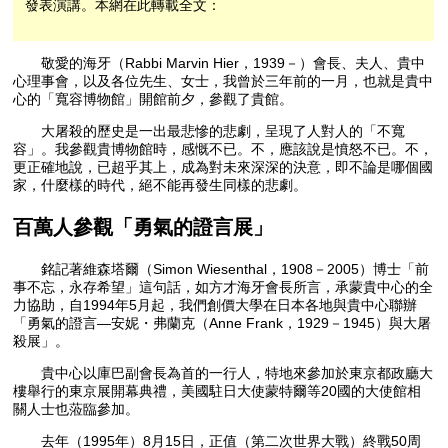
發表演講。本網在此轉載全文：
敬愛的海牙（Rabbi Marvin Hier，1939－）會長、夫人、貴中
心理事會，以及各位先生、女士，我曾於三年前的一月，也就是貴中
心的「寬容博物館」開館前夕，參觀了貴館。
大屠殺的歷史是一出最悲慘的悲劇，呈現了人對人的「不寬
容」。我參觀貴博物館時，感慨不已。不，應該說是憤怒不已。不，
更正確地說，已超乎其上，成為對未來深深的決意，即不論是哪個國
家，什麼樣的時代，絕不能再發生同樣的悲劇。
百萬人參觀「勇氣的證言展」
銘記著維森塔爾（Simon Wiesenthal，1908－2005）博士「前
事不忘，永存希望」這句話，如方才海牙會長所言，承蒙貴中心的全
力協助，自1994年5月起，我們創價大學在日本各地與貴中心聯辦
「勇氣的證言—安妮・弗蘭克（Anne Frank，1929－1945）與大屠
殺展」。
貴中心以庫巴副會長為首的一行人，特地來參加於東京都政廳大
樓舉行的東京展開幕典禮，美國駐日大使蒙特爾等20國的大使館相
關人士也蒞臨參加。
去年（1995年）8月15日，正值（第二次世界大戰）終戰50周