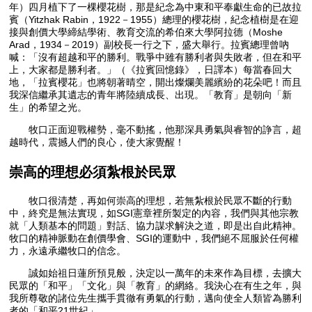
年）四月植下了一棵櫻花樹，那是紀念為中東和平奉獻生命的已故拉
賓（Yitzhak Rabin，1922－1955）總理的櫻花樹，紀念植樹是在迎
接與創價大學締結學術、教育交流的希伯來大學阿拉德（Moshe
Arad，1934－2019）副校長一行之下，盛大舉行。拉賓總理曾吶
喊：「沒有超越和平的勝利。戰爭中雖有勝利者與失敗者，但在和平
上，大家都是勝利者。」（《拉賓回憶錄》，日譯本）每當春回大
地，「拉賓櫻花」也將朝著晴空，開出燦爛美麗繽紛的花朵吧！而且
我深信繼承其遺志的青年將陸續成長、出現。「教育」是朝向「新
生」的希望之光。
牧口正面迎戰權勢，毫不動搖，他那深具勇氣與睿智的諍言，超
越時代，震撼人們的良心，使大家覺醒！
崇高的理想必須紮根於民眾
牧口很清楚，再如何崇高的理想，若無紮根於民眾不斷的行動
中，終究是無法實現，如SGI憲章裡所製定的內容，我們與其他宗教
就「人類基本的問題」對話、協力謀求解決之道，即是出自此精神。
牧口的精神脈動在創價學會、SGI的運動中，我們絕不屈服於任何權
力，永遠承繼牧口的信念。
誠如始祖日蓮所預見般，決定以一萬年的未來作為目標，去擴大
民眾的「和平」「文化」與「教育」的網絡。我決心在有生之年，與
我所尊敬的諸位先生攜手貫徹有勇氣的行動，邁向使全人類皆為勝利
者的「和平21世紀」。