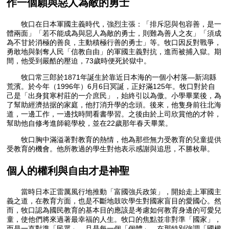
作一個願與惡人為敵的勇士
牧口在日本軍國主義時代，強烈主張：「排斥惡與包容善，是一
體兩面」「若不能成為與惡人為敵的勇士，則難為善人之友」「須成
為不甘於消極的善良，主動積極行善的勇士」等。牧口因反對戰爭，
勇敢地與剝奪人民「信教自由」的軍國主義對抗，進而被捕入獄。期
間，他受到嚴酷的壓迫，73歲時便死於獄中。
牧口常三郎於1871年誕生於靠近日本海的一個小村落—新潟縣
荒濱。於今年（1996年）6月6日冥誕，正好滿125年。牧口對於自
己是「出身貧寒村莊的一介庶民」，始終引以為傲。小學畢業後，為
了幫助經濟拮据的家庭，他打消升學的念頭。後來，他隻身前往北海
道，一邊工作，一邊找時間看書學習。之後由於上司欣賞他的才幹，
幫助他自修考進師範學校，並在22歲那年春天畢業。
牧口胸中滿溢著對教育的熱情，他為那些無力受教育的兒童提供
受教育的機會。他所教過的學生對他表示感謝與追思，不勝枚舉。
個人的權利與自由才是神聖
當時日本正雷厲風行地推動「富國強兵政策」，開始走上軍國主
義之道，在教育方面，也是不斷地鼓吹學生對國家盲目的愛國心。然
而，牧口認為國民教育的基本目的應該是考慮如何教育身邊的可愛兒
童，使他們將來過著最幸福的人生。牧口的焦點並非對準「國家」，
而是一直對準「民眾」，且是每一個「個體」。在那特別強調「國權