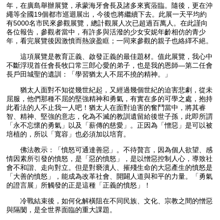
年，在廣島舉辦展覽，承蒙海牙會長及諸多來賓蒞臨。隨後，更在沖
繩等全國19個都市巡迴展出，今後也將繼續下去。此展一天平均約
有5000名市民來參觀展覽，總計觀展人次已超過百萬人。在此謹向
各位報告，參觀者當中，有許多與活潑的少女安妮年齡相仿的青少
年，看完展覽後因激憤而熱淚盈眶；一同來參觀的親子也絡繹不絕。
這項展覽是教育正義、啟發正義的最佳題材。值此展覽，我心中
不斷浮現首任會長牧口常三郎心愛的弟子，也是我的恩師—第二任會
長戶田城聖的遺訓：「學習猶太人不屈不撓的精神。」
猶太人面對不知從幾世紀起，又經過幾個世紀的迫害悲劇，從未
屈服，他們那種不屈的堅強精神和勇氣，有實在多的可學之處，抱持
此看法的人不止我一人吧！猶太人在面對迫害的奮鬥當中，將其睿
智、精神、堅強的意志，化為不滅的教訓遺留給後世子孫，此即所謂
「永不忘懷的勇氣」以及「薪傳的慈愛」。正因為「憎惡」是可以被
培植的，所以「寬容」也必須加以培育。
佛法教示：「憤怒可通達善惡」。不待贅言，因為個人欲望、感
情因素所引發的憤怒，是「惡的憤怒」，是以憎惡控制人心，導致社
會不和諧、走向對立。但是對褻瀆人、摧殘生命的大惡產生的憤怒是
「大善的憤怒」，能成為改革社會、開闢人道與和平的力量。「勇氣
的證言展」所觸發的正是這種「正義的憤怒」！
冷戰結束後，如何化解橫阻在不同民族、文化、宗教之間的憎惡
與隔閡，是全世界面臨的重大課題。