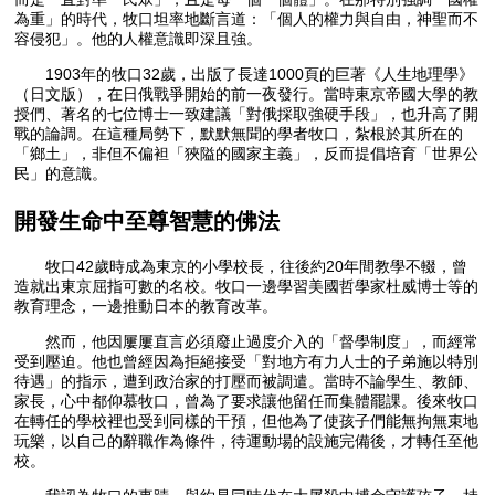
為重」的時代，牧口坦率地斷言道：「個人的權力與自由，神聖而不
容侵犯」。他的人權意識即深且強。
1903年的牧口32歲，出版了長達1000頁的巨著《人生地理學》
（日文版），在日俄戰爭開始的前一夜發行。當時東京帝國大學的教
授們、著名的七位博士一致建議「對俄採取強硬手段」，也升高了開
戰的論調。在這種局勢下，默默無聞的學者牧口，紮根於其所在的
「鄉土」，非但不偏袒「狹隘的國家主義」，反而提倡培育「世界公
民」的意識。
開發生命中至尊智慧的佛法
牧口42歲時成為東京的小學校長，往後約20年間教學不輟，曾
造就出東京屈指可數的名校。牧口一邊學習美國哲學家杜威博士等的
教育理念，一邊推動日本的教育改革。
然而，他因屢屢直言必須廢止過度介入的「督學制度」，而經常
受到壓迫。他也曾經因為拒絕接受「對地方有力人士的子弟施以特別
待遇」的指示，遭到政治家的打壓而被調遣。當時不論學生、教師、
家長，心中都仰慕牧口，曾為了要求讓他留任而集體罷課。後來牧口
在轉任的學校裡也受到同樣的干預，但他為了使孩子們能無拘無束地
玩樂，以自己的辭職作為條件，待運動場的設施完備後，才轉任至他
校。