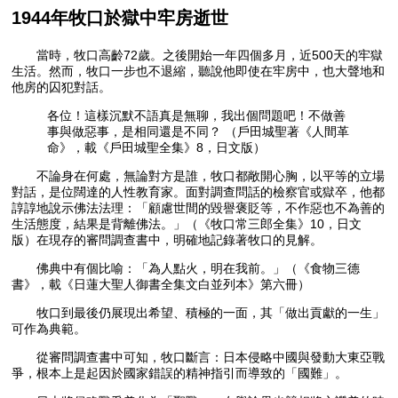
1944年牧口於獄中牢房逝世
當時，牧口高齡72歲。之後開始一年四個多月，近500天的牢獄
生活。然而，牧口一步也不退縮，聽說他即使在牢房中，也大聲地和
他房的囚犯對話。
各位！這樣沉默不語真是無聊，我出個問題吧！不做善
事與做惡事，是相同還是不同？ （戶田城聖著《人間革
命》，載《戶田城聖全集》8，日文版）
不論身在何處，無論對方是誰，牧口都敞開心胸，以平等的立場
對話，是位闊達的人性教育家。面對調查問話的檢察官或獄卒，他都
諄諄地說示佛法法理：「顧慮世間的毀譽褒貶等，不作惡也不為善的
生活態度，結果是背離佛法。」（《牧口常三郎全集》10，日文
版）在現存的審問調查書中，明確地記錄著牧口的見解。
佛典中有個比喻：「為人點火，明在我前。」（《食物三德
書》，載《日蓮大聖人御書全集文白並列本》第六冊）
牧口到最後仍展現出希望、積極的一面，其「做出貢獻的一生」
可作為典範。
從審問調查書中可知，牧口斷言：日本侵略中國與發動大東亞戰
爭，根本上是起因於國家錯誤的精神指引而導致的「國難」。