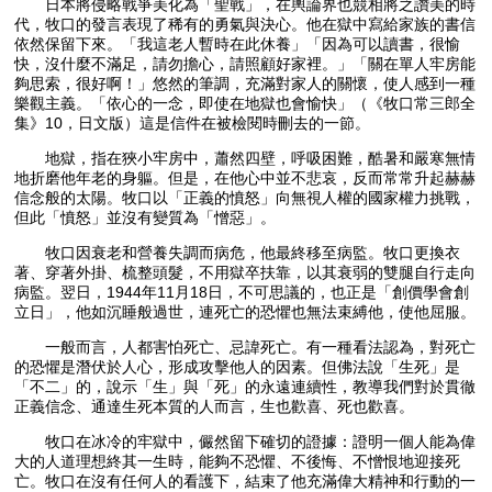
日本將侵略戰爭美化為「聖戰」，在輿論界也競相將之讚美的時
代，牧口的發言表現了稀有的勇氣與決心。他在獄中寫給家族的書信
依然保留下來。「我這老人暫時在此休養」「因為可以讀書，很愉
快，沒什麼不滿足，請勿擔心，請照顧好家裡。」「關在單人牢房能
夠思索，很好啊！」悠然的筆調，充滿對家人的關懷，使人感到一種
樂觀主義。「依心的一念，即使在地獄也會愉快」（《牧口常三郎全
集》10，日文版）這是信件在被檢閱時刪去的一節。
地獄，指在狹小牢房中，蕭然四壁，呼吸困難，酷暑和嚴寒無情
地折磨他年老的身軀。但是，在他心中並不悲哀，反而常常升起赫赫
信念般的太陽。牧口以「正義的憤怒」向無視人權的國家權力挑戰，
但此「憤怒」並沒有變質為「憎惡」。
牧口因衰老和營養失調而病危，他最終移至病監。牧口更換衣
著、穿著外掛、梳整頭髮，不用獄卒扶靠，以其衰弱的雙腿自行走向
病監。翌日，1944年11月18日，不可思議的，也正是「創價學會創
立日」，他如沉睡般過世，連死亡的恐懼也無法束縛他，使他屈服。
一般而言，人都害怕死亡、忌諱死亡。有一種看法認為，對死亡
的恐懼是潛伏於人心，形成攻擊他人的因素。但佛法說「生死」是
「不二」的，說示「生」與「死」的永遠連續性，教導我們對於貫徹
正義信念、通達生死本質的人而言，生也歡喜、死也歡喜。
牧口在冰冷的牢獄中，儼然留下確切的證據：證明一個人能為偉
大的人道理想終其一生時，能夠不恐懼、不後悔、不憎恨地迎接死
亡。牧口在沒有任何人的看護下，結束了他充滿偉大精神和行動的一