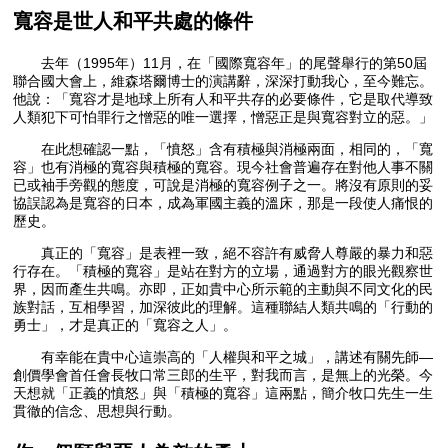
寬容是世人和平共處的條件
去年（1995年）11月，在「國際寬容年」的尾聲舉行的第50屆
聯合國大會上，維森塔爾博士的演講辭，深深打動我心，至今難忘。
他說：「寬容才是地球上所有人和平共存的必要條件，它是取代導致
人類犯下可怕罪行之憎惡的唯一選擇，憎惡正是與寬容對立的惡。」
在此想確認一點，「憤怒」含有積極與消極兩面，相同的，「寬
容」也有消極的寬容與積極的寬容。現今社會普遍存在對他人事不關
已或袖手旁觀的態度，可說是消極的寬容例子之一。將沒有原則的妥
協誤認為是寬容的日本，成為軍國主義的溫床，那是一段使人痛恨的
歷史。
真正的「寬容」是表裡一致，絕不容許有威脅人尊嚴的暴力和惡
行存在。「積極的寬容」是站在對方的立場，通過對方的眼光觀察世
界，因而產生共鳴。亦即，正如貴中心所示範的主動與不同文化的民
族對話，互相學習，加深彼此的理解。這種聯結人類共鳴的「行動的
勇士」，才是真正的「寬容之人」。
有幸能在貴中心這崇高的「人權與和平之城」，講述有關先師—
創價學會首任會長牧口常三郎的生平，對我而言，是無上的光榮。今
天想就「正義的憤怒」與「積極的寬容」這兩點，簡介牧口先生一生
貫徹的信念、思想與行動。