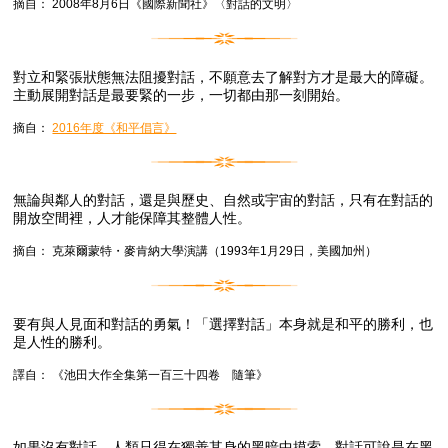
摘自： 2008年8月6日《國際新聞社》〈對話的文明〉
對立和緊張狀態無法阻擾對話，不願意去了解對方才是最大的障礙。
主動展開對話是最要緊的一步，一切都由那一刻開始。
摘自：
2016年度《和平倡言》
無論與鄰人的對話，還是與歷史、自然或宇宙的對話，只有在對話的
開放空間裡，人才能保障其整體人性。
摘自： 克萊爾蒙特・麥肯納大學演講（1993年1月29日，美國加州）
要有與人見面和對話的勇氣！「選擇對話」本身就是和平的勝利，也
是人性的勝利。
譯自： 《池田大作全集第一百三十四卷 隨筆》
如果沒有對話，人類只得在獨善其身的黑暗中摸索。對話可說是在黑