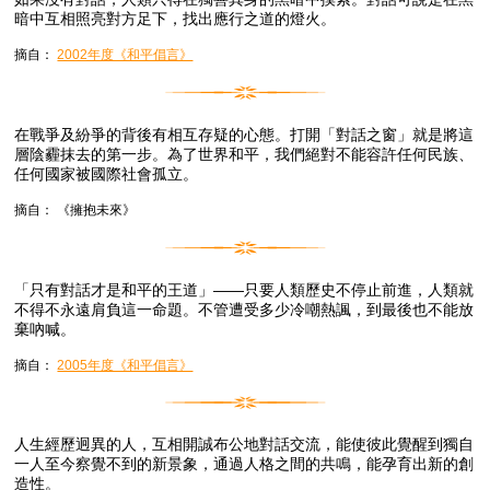
暗中互相照亮對方足下，找出應行之道的燈火。
摘自：
2002年度《和平倡言》
在戰爭及紛爭的背後有相互存疑的心態。打開「對話之窗」就是將這
層陰霾抹去的第一步。為了世界和平，我們絕對不能容許任何民族、
任何國家被國際社會孤立。
摘自： 《擁抱未來》
「只有對話才是和平的王道」——只要人類歷史不停止前進，人類就
不得不永遠肩負這一命題。不管遭受多少冷嘲熱諷，到最後也不能放
棄吶喊。
摘自：
2005年度《和平倡言》
人生經歷迥異的人，互相開誠布公地對話交流，能使彼此覺醒到獨自
一人至今察覺不到的新景象，通過人格之間的共鳴，能孕育出新的創
造性。