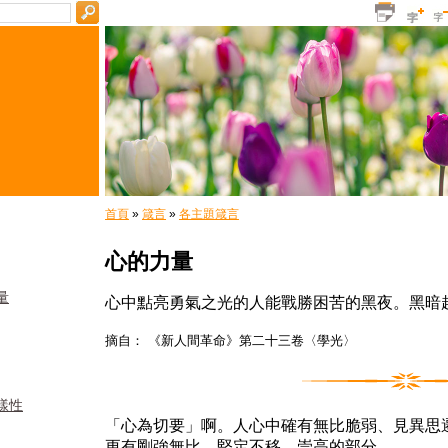
首頁
»
箴言
»
各主題箴言
心的力量
量
心中點亮勇氣之光的人能戰勝困苦的黑夜。黑暗
摘自： 《新人間革命》第二十三卷〈學光〉
樣性
「心為切要」啊。人心中確有無比脆弱、見異思
更有剛強無比、堅定不移、崇高的部分。