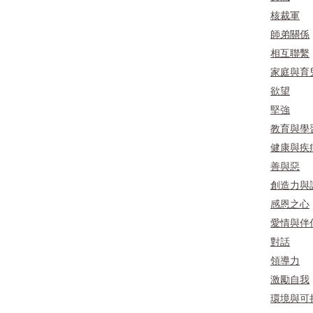
核裁軍
師弟關係
相互聯繫
家庭與育
欲望
堅強
教育與學
健康與疾
善與惡
創造力與
感恩之心
愛情與伴
對話
領導力
激勵自我
環境與可