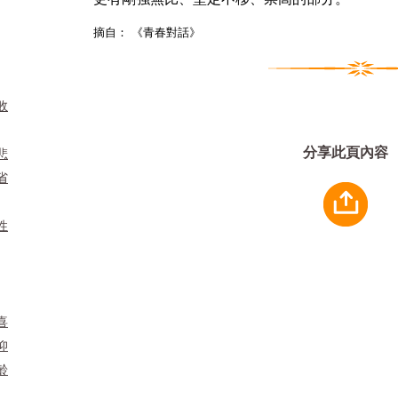
摘自： 《青春對話》
敗
分享此頁內容
悲
省
性
喜
仰
齡