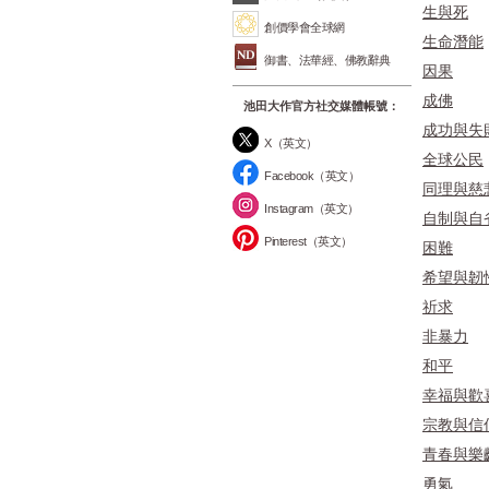
生與死
創價學會全球網
生命潛能
御書、法華經、佛教辭典
因果
成佛
池田大作官方社交媒體帳號：
成功與失
X（英文）
全球公民
Facebook（英文）
同理與慈
Instagram（英文）
自制與自
Pinterest（英文）
困難
希望與韌
祈求
非暴力
和平
幸福與歡
宗教與信
青春與樂
勇氣