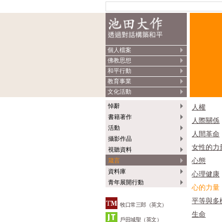
個人檔案
佛教思想
和平行動
教育事業
文化活動
悼辭
人權
書籍著作
人際關係
活動
人間革命
攝影作品
女性的力
視聽資料
心態
箴言
資料庫
心理健康
青年展開行動
心的力量
平等與多
牧口常三郎（英文）
生命
戶田城聖（英文）