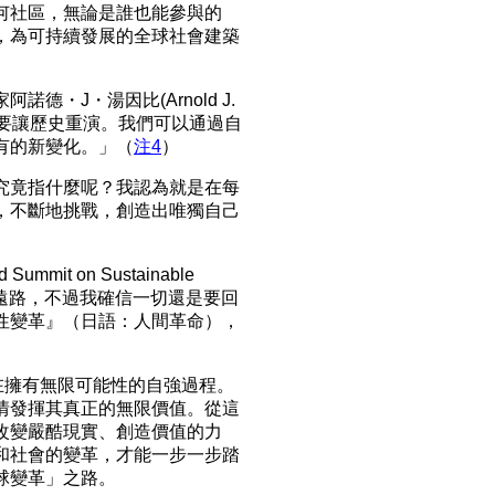
何社區，無論是誰也能參與的
，為可持續發展的全球社會建築
・J・湯因比(Arnold J.
注定要讓歷史重演。我們可以通過自
有的新變化。」（
注4
）
究竟指什麼呢？我認為就是在每
，不斷地挑戰，創造出唯獨自己
it on Sustainable
似繞遠路，不過我確信一切還是要回
性變革』（日語：人間革命），
在擁有無限可能性的自強過程。
情發揮其真正的無限價值。從這
改變嚴酷現實、創造價值的力
和社會的變革，才能一步一步踏
球變革」之路。