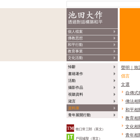
個人檔案
佛教思想
和平行動
教育事業
文化活動
悼辭
聲明｜致
書籍著作
倡言
活動
文選
攝影作品
自傳式
視聽資料
佛法相
箴言
資料庫
和平相
青年展開行動
教育相
文化相
牧口常三郎（英文）
青年相
戶田城聖（英文）