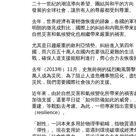
二十一世紀的潮流導向希望、團結與和平的方向
發展的全球社會，讓所有人的尊嚴都受到尊重。
去年，世界經濟有著輕微恢復的跡象，各國的軍
明朗的徵兆成對比，國際上的糾紛和內戰所帶來
自然災害和氣候變化也相繼帶來嚴重的禍害。
尤其是日趨嚴重的敘利亞情勢。糾紛進入第四年
國，而六百五十萬人在國內也要強忍避難的生活
戰，確保人道支援能順利進行，齊心合力去恢復
去年（2013年）11月，史無前例的猛烈颱風襲
萬人成為災民。為了阻止人道危機事態惡化，盡
災民，我們需要國際社會強力的支援。
近年來，由於自然災害和氣候變化所帶來的禍害
加強支援，還要早日從「如何防備如此的威脅」
重建」等觀點去考慮。為此，一些專家指出需要
（resilience）。
「韌性」一詞本來多用於物理學範疇，指物質遇
「彈性」。現在套用於，當遇到環境破壞或經濟