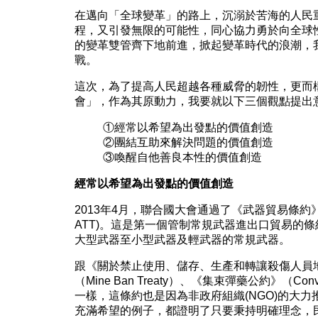
在邁向「全球變革」的路上，沉溺於苦海的人民
程，又引發無限的可能性，同心協力勇於向全球
的變革雙管齊下地前進，掀起變革時代的浪潮，
戰。
這次，為了提高人民超越各種威脅的韌性，更而
會」，作為其原動力，我要就以下三個觀點提出
①經常以希望為出發點的價值創造
②團結互助來解決問題的價值創造
③喚醒自他善良本性的價值創造
經常以希望為出發點的價值創造
2013年4月，聯合國大會通過了《武器貿易條約》(Arms
ATT)。這是第一個管制常規武器進出口貿易的
大型武器至小型武器及輕武器的常規武器。
跟《關於禁止使用、儲存、生產和轉讓殺傷人員
（Mine Ban Treaty）、《集束彈藥公約》（Conventio
一樣，這條約也是因為非政府組織(NGO)的大
充滿希望的例子，都證明了只要秉持明確理念，