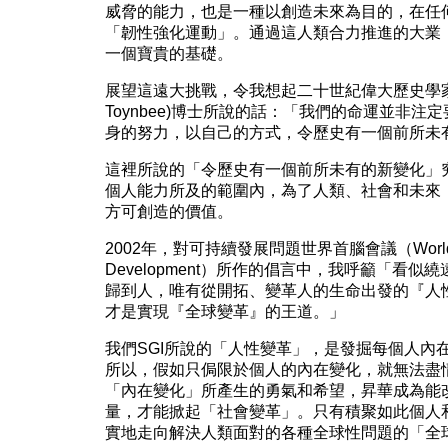
威脅的能力，也是一種以創造未來為目的，在任
「韌性強化運動」。通過這人類合力推進的大業
一個寶貴的基礎。
展望這遠大挑戰，令我想起二十世紀偉大歷史學家阿諾德
Toynbee)博士所說的話：「我們的命運並非
身的努力，以自己的方式，令歷史有一個前所未
這裡所說的「令歷史有一個前所未有的新變化」
個人能力所及的範圍內，為了人類、社會和未來
方可創造的價值。
2002年，對可持續發展問題世界首腦會議（World Summ
Development）所作的倡言中，我呼籲「看
歸到人，唯有從開拓、變革人的生命出發的『人
才是實現『全球變革』的王道。」
我們SGI所說的「人性變革」，是發掘每個人內
所以，假如只侷限於個人的內在變化，就無法盡
「內在變化」所產生的勇氣和希望，昇華成為能
量，才能掀起「社會變革」。只有積聚如此個人
實地走向解決人類面對的各種全球性問題的「全