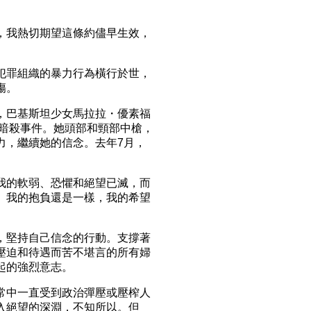
，我熱切期望這條約儘早生效，
犯罪組織的暴力行為橫行於世，
傷。
，巴基斯坦少女馬拉拉・優素福
槍手企圖暗殺事件。她頭部和頸部中槍，
力，繼續她的信念。去年7月，
。
我的軟弱、恐懼和絕望已滅，而
。我的抱負還是一樣，我的希望
，堅持自己信念的行動。支撐著
壓迫和待遇而苦不堪言的所有婦
起的強烈意志。
常中一直受到政治彈壓或壓榨人
入絕望的深淵，不知所以。但