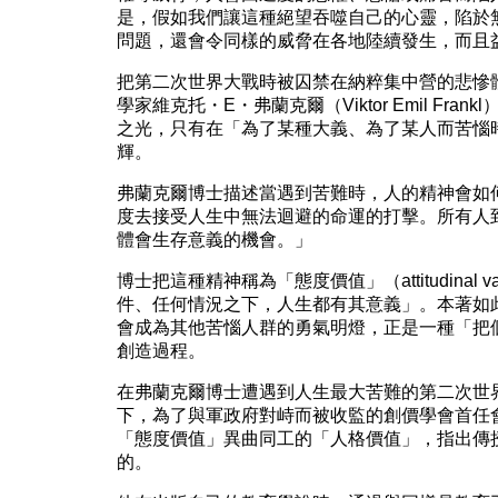
是，假如我們讓這種絕望吞噬自己的心靈，陷於
問題，還會令同樣的威脅在各地陸續發生，而且
把第二次世界大戰時被囚禁在納粹集中營的悲慘
學家維克托・E・弗蘭克爾（Viktor Emil Fr
之光，只有在「為了某種大義、為了某人而苦惱
輝。
弗蘭克爾博士描述當遇到苦難時，人的精神會如
度去接受人生中無法迴避的命運的打擊。所有人
體會生存意義的機會。」
博士把這種精神稱為「態度價值」（attitudinal
件、任何情況之下，人生都有其意義」。本著如
會成為其他苦惱人群的勇氣明燈，正是一種「把
創造過程。
在弗蘭克爾博士遭遇到人生最大苦難的第二次世
下，為了與軍政府對峙而被收監的創價學會首任
「態度價值」異曲同工的「人格價值」，指出傳
的。