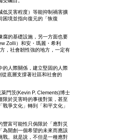
備受矚目。
減低災害程度）等能抑制禍害擴
前困境並指向復元的「恢復
陳腐的基礎設施，另一方面也要
 Zolli）和安・瑪麗・希利
過的地方，社會韌性強的地方，一定有
中的人際關係，建立堅固的人際
到從底層支撐著社區和社會的
evin P. Clements)博士
僅限於災害時的事後對策，甚至
「戰爭文化」轉到「和平文化」
的豐富可能性只侷限於「應對災
「為開創一個希望的未來而應該
挑戰。就是說，不但是一種應對