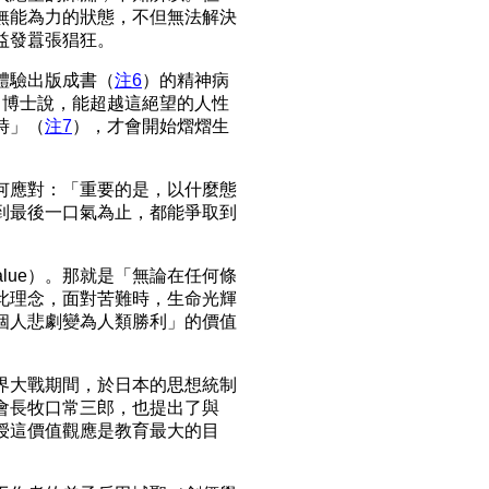
無能為力的狀態，不但無法解決
益發囂張猖狂。
體驗出版成書（
注6
）的精神病
ankl）博士說，能超越這絕望的人性
時」（
注7
），才會開始熠熠生
何應對：「重要的是，以什麼態
到最後一口氣為止，都能爭取到
 value）。那就是「無論在任何條
此理念，面對苦難時，生命光輝
個人悲劇變為人類勝利」的價值
界大戰期間，於日本的思想統制
會長牧口常三郎，也提出了與
授這價值觀應是教育最大的目