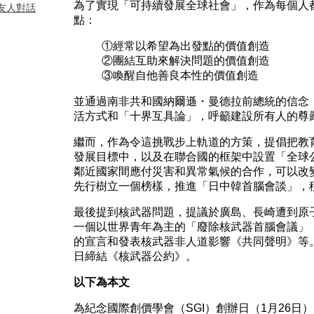
為了實現「可持續發展全球社會」，作為每個人
友人對話
點：
①經常以希望為出發點的價值創造
②團結互助來解決問題的價值創造
③喚醒自他善良本性的價值創造
並通過南非共和國納爾遜・曼德拉前總統的信念
活方式和「十界互具論」，呼籲建設所有人的尊
繼而，作為令這挑戰步上軌道的方策，提倡把教
發展目標中，以及在聯合國的框架中設置「全球
鄰近國家間應付災害和異常氣候的合作，可以改
先行樹立一個榜樣，推進「日中韓首腦會談」，
最後提到核武器問題，提議於廣島、長崎遭到原
一個以世界青年為主的「廢除核武器首腦會議」
的宣言和發表核武器非人道影響《共同聲明》等
日締結《核武器公約》。
以下為本文
為紀念國際創價學會（SGI）創辦日（1月26日