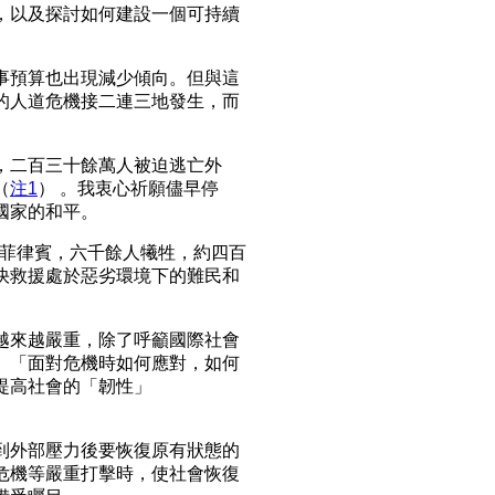
，以及探討如何建設一個可持續
事預算也出現減少傾向。但與這
的人道危機接二連三地發生，而
，二百三十餘萬人被迫逃亡外
（
注1
） 。我衷心祈願儘早停
國家的和平。
擊菲律賓，六千餘人犧牲，約四百
快救援處於惡劣環境下的難民和
越來越嚴重，除了呼籲國際社會
、「面對危機時如何應對，如何
提高社會的「韌性」
到外部壓力後要恢復原有狀態的
危機等嚴重打擊時，使社會恢復