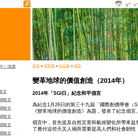
首頁
»
資料庫
»
作品集
»
倡言
詞｜演講
變革地球的價值創造（2014年）
散文
2014年「SGI日」紀念和平倡言
關散文
為紀念1月26日的第三十九屆「國際創價學會（S
關散文
《變革地球的價值創造》為題，發表了紀念倡言
關散文
倡言中，首先提及自然災害和氣候變化所帶來益
關散文
了應付這些天災人禍而需要提高人們和社會韌性（res
關散文