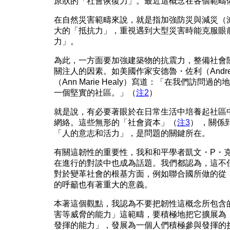
原狀的「社會恢復力」。最近這概念在各個範疇
在自然災害範疇來說，就是指加強防災與減災（
大的「抵抗力」，重視遇到大型災害時能克服眼
力」。
為此，一方面要加強建築物的抗震力，整備社會
關注人的因素。如美國作家安德魯・佐利（Andrew
（Ann Marie Healy）寫道：「在我們訪問
一個堅實的社區。」（
注2
）
就是說，有必要著眼於在日常生活中培養起社區
網絡。這些無形的「社會資本」（
注3
） ，關係
「人的意志和活力」，是問題的關鍵所在。
有關這韌性的重要性，我和和平學者凱文・P・克萊門茨(K
在進行的對談中也成為話題。我們都認為，這不
對於變革社會的根基方面，例如聯合國所做的從
的呼籲也有著重大的意義。
本著這個觀點，我認為不要把韌性這概念所包含
害等威脅的能力」這範疇，要積極地把它擴展為
發揮的能力」，發展為一個人們積極參與發揮的