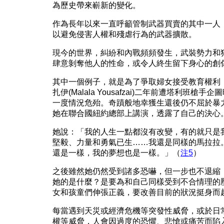
為歷史帶來嶄新的變化。
作為長年以來一直呼籲管制武器買賣的其中一人
以避免侵害人權和殘虐行為的武器擴散。
現今的世界，糾紛和內戰頻頻發生，武裝勢力和
肆意剝奪他人的性命，或令人終生留下身心的創
其中一個例子，就是為了爭取婦女接受教育權利
扎伊(Malala Yousafzai)二年前遭塔利班
一度情況危殆。奇蹟般地幸獲生還後仍不屈於暴
她在聯合國紐約總部上講演，透露了自己的決心
她說：「我的人生一點都沒有改變，有的就只是
堅毅、力量和勇氣已生……我還是同樣的馬拉拉
還是一樣，我的夢想也是一樣。」（
注5
）
之後雖然她仍然受到諸多恐嚇，但一步也不退縮
她的是什麼？是要為和自己同樣受到不合情理的
女和孩童們伸張正義，要改善目前的狀況挺身而
每當遇到天災或經濟危機等突發性威脅，或於日
權等威脅，人會因過度的恐懼、悲愴或痛苦而陷