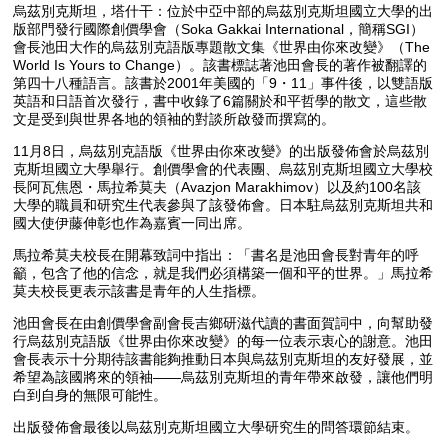
烏茲別克斯坦，塔什干：位於中亞中部的烏茲別克斯坦國立大學的出
版部門發行國際創價學會（Soka Gakkai International，簡稱SGI）
會長池田大作的烏茲別克語版專題散文集《世界由你來改變》（The
World Is Yours to Change）。該書標誌著池田會長的著作被翻譯的
第四十八種語言。該書於2001年美國的「9・11」事件後，以雙語版
英語和日語首次發行，書中收錄了6篇關於和平哲學的散文，這些散
文是受到與世界各地的領袖的對談所啟發而撰寫的。
11月8日，烏茲別克語版《世界由你來改變》的出版發佈會於烏茲別
克斯坦國立大學舉行。創價學會的代表團、烏茲別克斯坦國立大學校
長阿瓦焦恩・馬拉希莫夫（Avazjon Marakhimov）以及約100名該
大學的職員和研究生代表參與了該發佈會。日本駐烏茲別克斯坦共和
國大使伊藤伸彰也作為嘉賓一同出席。
馬拉希莫夫校長在開幕致詞中指出：「書名是池田會長對青年的呼
籲，包含了他的信念，就是我們必須構築一個和平的世界。」馬拉希
莫夫校長更表示該書是青年的人生指標。
池田會長在由創價學會副會長吉鄉研滋代讀的書面賀詞中，向幫助發
行烏茲別克語版《世界由你來改變》的每一位表示衷心的謝意。池田
會長表示十分期待該書能夠推動日本與烏茲別克斯坦的友好發展，並
希望為該國將來的領袖——烏茲別克斯坦的青年帶來啟發，讓他們明
白到自身的無限可能性。
出版發佈會最後以烏茲別克斯坦國立大學研究生的問答環節結束。