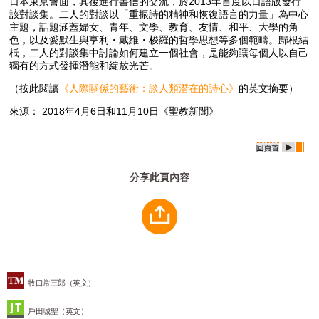
日本東京會面，其後進行書信的交流，於2013年首度以日語版發行
該對談集。二人的對談以「重振詩的精神和恢復語言的力量」為中心
主題，話題涵蓋婦女、青年、文學、教育、友情、和平、大學的角
色，以及愛默生與亨利・戴維・梭羅的哲學思想等多個範疇。歸根結
柢，二人的對談集中討論如何建立一個社會，是能夠讓每個人以自己
獨有的方式發揮潛能和綻放光芒。
（按此閱讀
《人際關係的藝術：談人類潛在的詩心》
的英文摘要）
來源： 2018年4月6日和11月10日《聖教新聞》
分享此頁內容
牧口常三郎（英文）
戶田城聖（英文）