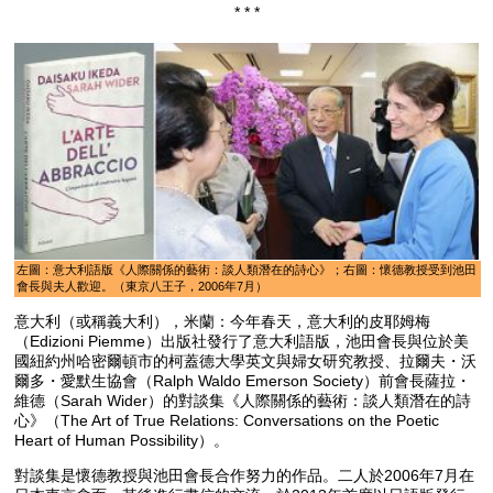
* * *
左圖：意大利語版《人際關係的藝術：談人類潛在的詩心》；右圖：懷德教授受到池田
會長與夫人歡迎。（東京八王子，2006年7月）
意大利（或稱義大利），米蘭：今年春天，意大利的皮耶姆梅
（Edizioni Piemme）出版社發行了意大利語版，池田會長與位於美
國紐約州哈密爾頓市的柯蓋德大學英文與婦女研究教授、拉爾夫・沃
爾多・愛默生協會（Ralph Waldo Emerson Society）前會長薩拉・
維德（Sarah Wider）的對談集《人際關係的藝術：談人類潛在的詩
心》（The Art of True Relations: Conversations on the Poetic
Heart of Human Possibility）。
對談集是懷德教授與池田會長合作努力的作品。二人於2006年7月在