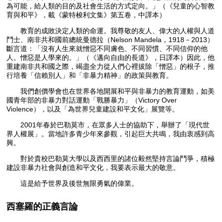
為可能，給人類的目的及社會生活的方式定向。」（《兒童的心智教
育與和平》，載《蒙特梭利文集》第五卷，中譯本）
教育的成敗決定人類的命運。我尊敬的友人、偉大的人權與人道
鬥士、南非共和國前總統曼德拉（Nelson Mandela，1918－2013）
斷言道：「沒有人生來就憎惡不同膚色、不同習慣、不同信仰的他
人。憎惡是人學來的。」（《邁向自由的長道》，日譯本）因此，他
重建南非共和國之際，竭盡全力從人們心裡拔除「憎惡」的根子，推
行培養「信賴別人」和「非暴力精神」的政策與教育。
我們創價學會也在世界各地開展和平與非暴力的教育運動，如美
國青年部的非暴力對話運動「戰勝暴力」（Victory Over
Violence），以及「為世界兒童建設和平文化」展覽等。
2001年春於巴勒莫市，在眾多人士的協助下，舉辦了「現代世
界人權展」。當地許多青少年來參觀，引起巨大共鳴，我由衷感到高
興。
對於貴校巴勒莫大學以及西西里的諸位毅然堅持言論鬥爭，積極
建設非暴力社會與創造和平文化，我要表示最大的敬意。
這是給予世界及後世無限勇氣的偉業。
西塞羅的正義言論