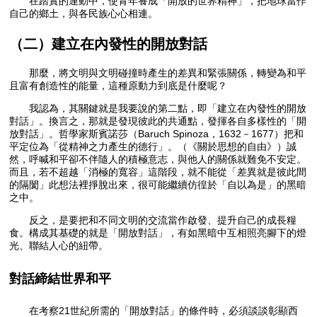
在踏實的運動中，使青年養成「開放的世界精神」，把地球當作
自己的鄉土，與各民族心心相連。
（二）建立在內發性的開放對話
那麼，將文明與文明碰撞時產生的差異和緊張關係，轉變為和平
且富有創造性的能量，這種原動力到底是什麼呢？
我認為，其關鍵就是我要說的第二點，即「建立在內發性的開放
對話」。換言之，那就是發現彼此的共通點，發揮各自多樣性的「開
放對話」。哲學家斯賓諾莎（Baruch Spinoza，1632－1677）把和
平定位為「從精神之力產生的德行」。（《關於思想的自由》）誠
然，呼喊和平卻不伴隨人的積極意志，與他人的關係就難免不安定。
而且，若不超越「消極的寬容」這階段，就不能從「差異就是彼此間
的隔閡」此想法裡掙脫出來，很可能繼續仿徨於「自以為是」的黑暗
之中。
反之，是要把和不同文明的交流當作啟發、提升自己的成長糧
食。構成其基礎的就是「開放對話」，有如黑暗中互相照亮腳下的燈
光、聯結人心的紐帶。
對話締結世界和平
在考察21世紀所需的「開放對話」的條件時，必須談談彰顯西