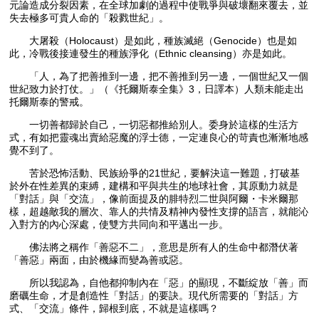
元論造成分裂因素，在全球加劇的過程中使戰爭與破壞翻來覆去，並
失去極多可貴人命的「殺戮世紀」。
大屠殺（Holocaust）是如此，種族滅絕（Genocide）也是如
此，冷戰後接連發生的種族淨化（Ethnic cleansing）亦是如此。
「人，為了把善推到一邊，把不善推到另一邊，一個世紀又一個
世紀致力於打仗。」（《托爾斯泰全集》3，日譯本）人類未能走出
托爾斯泰的警戒。
一切善都歸於自己，一切惡都推給別人。委身於這樣的生活方
式，有如把靈魂出賣給惡魔的浮士德，一定連良心的苛責也漸漸地感
覺不到了。
苦於恐怖活動、民族紛爭的21世紀，要解決這一難題，打破基
於外在性差異的束縛，建構和平與共生的地球社會，其原動力就是
「對話」與「交流」，像前面提及的腓特烈二世與阿爾・卡米爾那
樣，超越敵我的層次、靠人的共情及精神內發性支撐的語言，就能沁
入對方的內心深處，使雙方共同向和平邁出一步。
佛法將之稱作「善惡不二」，意思是所有人的生命中都潛伏著
「善惡」兩面，由於機緣而變為善或惡。
所以我認為，自他都抑制內在「惡」的顯現，不斷綻放「善」而
磨礪生命，才是創造性「對話」的要訣。現代所需要的「對話」方
式、「交流」條件，歸根到底，不就是這樣嗎？