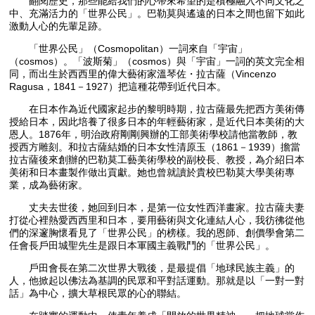
翻閱歷史，那些能給我們的心帶來希望的是積極融入不同文化之
中、充滿活力的「世界公民」。巴勒莫與遙遠的日本之間也留下如此
激動人心的先輩足跡。
「世界公民」（Cosmopolitan）一詞來自「宇宙」
（cosmos）。「波斯菊」（cosmos）與「宇宙」一詞的英文完全相
同，而出生於西西里的偉大藝術家溫琴佐・拉古薩（Vincenzo
Ragusa，1841－1927）把這種花帶到近代日本。
在日本作為近代國家起步的黎明時期，拉古薩最先把西方美術傳
授給日本，因此培養了很多日本的年輕藝術家，是近代日本美術的大
恩人。1876年，明治政府剛剛興辦的工部美術學校請他當教師，教
授西方雕刻。和拉古薩結婚的日本女性清原玉（1861－1939）擔當
拉古薩後來創辦的巴勒莫工藝美術學校的副校長、教授，為介紹日本
美術和日本畫製作做出貢獻。她也曾就讀於貴校巴勒莫大學美術專
業，成為藝術家。
丈夫去世後，她回到日本，是第一位女性西洋畫家。拉古薩夫妻
打從心裡熱愛西西里和日本，要用藝術與文化連結人心，我彷彿從他
們的深邃胸懷看見了「世界公民」的榜樣。我的恩師、創價學會第二
任會長戶田城聖先生是跟日本軍國主義戰鬥的「世界公民」。
戶田會長在第二次世界大戰後，是最提倡「地球民族主義」的
人，他掀起以佛法為基調的民眾和平對話運動。那就是以「一對一對
話」為中心，擴大草根民眾的心的聯結。