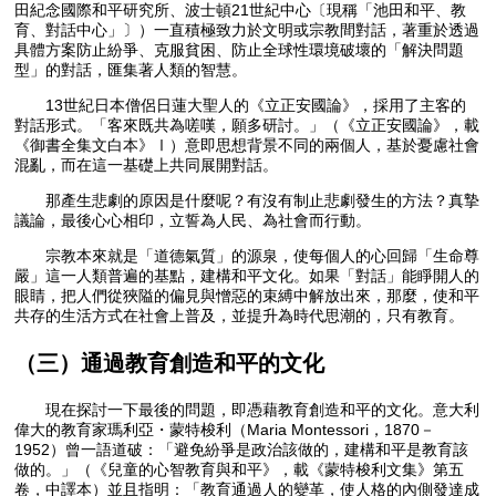
田紀念國際和平研究所、波士頓21世紀中心〔現稱「池田和平、教
育、對話中心」〕）一直積極致力於文明或宗教間對話，著重於透過
具體方案防止紛爭、克服貧困、防止全球性環境破壞的「解決問題
型」的對話，匯集著人類的智慧。
13世紀日本僧侶日蓮大聖人的《立正安國論》，採用了主客的
對話形式。「客來既共為嗟嘆，願多研討。」（《立正安國論》，載
《御書全集文白本》Ⅰ）意即思想背景不同的兩個人，基於憂慮社會
混亂，而在這一基礎上共同展開對話。
那產生悲劇的原因是什麼呢？有沒有制止悲劇發生的方法？真摯
議論，最後心心相印，立誓為人民、為社會而行動。
宗教本來就是「道德氣質」的源泉，使每個人的心回歸「生命尊
嚴」這一人類普遍的基點，建構和平文化。如果「對話」能睜開人的
眼睛，把人們從狹隘的偏見與憎惡的束縛中解放出來，那麼，使和平
共存的生活方式在社會上普及，並提升為時代思潮的，只有教育。
（三）通過教育創造和平的文化
現在探討一下最後的問題，即憑藉教育創造和平的文化。意大利
偉大的教育家瑪利亞・蒙特梭利（Maria Montessori，1870－
1952）曾一語道破：「避免紛爭是政治該做的，建構和平是教育該
做的。」（《兒童的心智教育與和平》，載《蒙特梭利文集》第五
卷，中譯本）並且指明：「教育通過人的變革，使人格的內側發達成