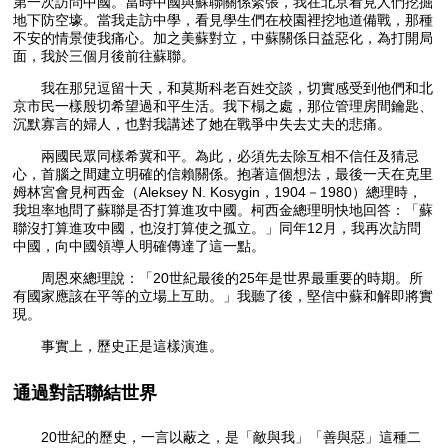
第一次訪問中國。當時中國與蘇聯關係緊張，我在北京看見人們挖掘
地下防空壕。當我走訪中學，看見學生們在校園裡挖地道備戰，那種
不安的情景使我痛心。加之美蘇對立，中蘇關係日益惡化，為打開局
面，我於三個月後前往蘇聯。
我在那兒逗留十天，和莫斯科老百姓交談，切實感受到他們和北
京市民一樣殷切希望過和平生活。我下榻之處，那位管理房間鑰匙、
沉默寡言的婦人，也對我講述了她在戰爭中失去丈夫的悲痛。
兩國民眾同樣希冀和平。為此，必須先去除互相不信任及猜忌
心，首腦之間建立明確的信賴關係。抱著這個想法，最後一天在克里
姆林宮會見柯西金（Aleksey N. Kosygin，1904－1980）總理時，
我坦率地問了蘇聯是否打算進攻中國。柯西金總理明快地回答：「蘇
聯沒打算進攻中國，也沒打算使之孤立。」同年12月，我再次訪問
中國，向中國領導人明確傳達了這一點。
周恩來總理說：「20世紀最後的25年是世界最重要的時期。所
有國家應該在平等的立場上互助。」我聽了後，堅信中蘇和解即將實
現。
事實上，歷史正是這樣演進。
通過對話聯結世界
20世紀的歷史，一言以蔽之，是「敵與我」「善與惡」這種二