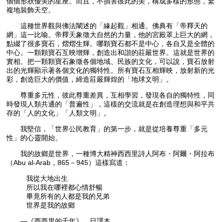
個個形狀優美的星座。而且，不損害彼此的美，構成多樣的形態，繁
複地裝飾天空。
這種世界觀與佛法闡述的「緣起觀」相通。佛典有「帝釋天的
網」這一比喻。帝釋天象徵大自然的力量，他的宮殿罩上巨大的網，
點綴了很多寶石，熠熠生輝。哪顆寶石都不是中心，各自又是全體的
中心。一顆顆寶石互映增輝，創造出和諧的莊嚴世界。這就是世界的
實相。把一顆顆寶石象徵各個地域、民族的文化，可以說，寶石放射
出的光輝顯示著各個文化的獨特性。所有寶石互相輝映，放射新的光
彩，創造巨大的價值，締造莊嚴輝煌的「地球文明」。
尊重多元性，彼此尊重差異，互相學習，發現各自的獨特性，同
時發現人類共通的「普遍性」，這樣的交流就是在創造理想與和平共
存的「人的文化」「人類文明」。
我堅信，「世界公民教育」的第一步，就是從培養尊重「多元
性」的心靈開始。
我的故鄉是世界，一種博大精神西西里詩人阿布・阿爾・阿拉布
（Abu al-Arab，865－945）這樣寫道：
我從大地出生
所以我在哪裡都心情舒暢
畢竟所有的人都是我的兄弟
世界是我的故鄉
—《西西里的千年》，日譯本