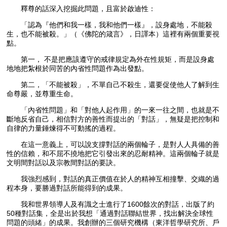
釋尊的話深入挖掘此問題，且富於啟迪性：
「認為『他們和我一樣，我和他們一樣』，設身處地，不能殺
生，也不能被殺。」（《佛陀的箴言》，日譯本）這裡有兩個重要視
點。
第一， 不是把應該遵守的戒律規定為外在性規矩，而是設身處
地地把紮根於同苦的內省性問題作為出發點。
第二，「不能被殺」，不單自己不殺生，還要促使他人了解到生
命尊嚴，並尊重生命。
「內省性問題」和「對他人起作用」的一來一往之間，也就是不
斷地反省自己，相信對方的善性而提出的「對話」，無疑是把控制和
自律的力量錘煉得不可動搖的過程。
在這一意義上，可以說支撐對話的兩個輪子，是對人人具備的善
性的信賴，和不屈不撓地把它引發出來的忍耐精神。這兩個輪子就是
文明間對話以及宗教間對話的要訣。
我強烈感到，對話的真正價值在於人的精神互相撞擊、交織的過
程本身，要勝過對話所能得到的成果。
我和世界領導人及有識之士進行了1600餘次的對話，出版了約
50種對話集，全是出於我想「通過對話聯結世界，找出解決全球性
問題的頭緒」的成果。我創辦的三個研究機構（東洋哲學研究所、戶