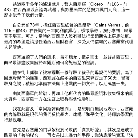
越過兩千多年的遙遠歲月，哲人西塞羅（Cicero，前106－前
43）在西西里以言論為武器，與欺壓民眾的惡勢力戰鬥到底，這一
歷史賦予了我們力量。
自公元前73年，擔任西西里總督的韋爾斯（Gains Verres，前
115－前43）在任期的三年間利欲熏心，橫徵暴斂，強行專制，民眾
苦不堪言。可是，當時的西西里人沒有辦法把韋爾斯告上羅馬法庭。
最終的希望是請擔任過西西里財務官、深受人們信賴的西塞羅當代理
人起訴他。
西塞羅聽了人們的請求，當即應允，挺身而出，並趕赴西西里，
向民眾詳盡收集關於韋爾斯如何窮兇極惡的證詞。
他在街上傾聽了被韋爾斯一夥謀殺了孩子的母親們的哭訴。為了
回應母親們的願望，西塞羅在嚴冬的西西里東奔西走了50天，冒著
殺身之禍，積極地準備在法庭上應戰的一切文件，以期萬無一失。
由於西塞羅的雄辯，再加上他所代言的民眾證詞和收集得來的龐
大資料，西塞羅一方在法庭上取得壓倒性勝利。
我在此言及「韋爾斯彈劾審判」，是想明白無誤地表示，西塞羅
的言論戰就是現代的我們反抗暴力、建構「和平文化」時應該學習的
行動規範。
首先是西塞羅的鬥爭紮根於民眾的「真實呼聲」，其次是達成了
民眾的「善的聯合」，再次是以非暴力的手段，靠法庭訴訟實現「法