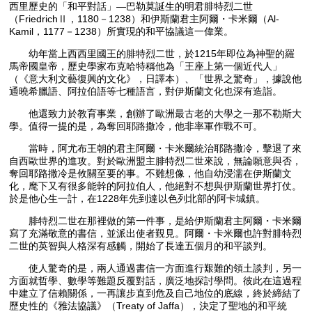
西里歷史的「和平對話」—巴勒莫誕生的明君腓特烈二世
（FriedrichⅡ，1180－1238）和伊斯蘭君主阿爾・卡米爾（Al-
Kamil，1177－1238）所實現的和平協議這一偉業。
幼年當上西西里國王的腓特烈二世，於1215年即位為神聖的羅
馬帝國皇帝，歷史學家布克哈特稱他為「王座上第一個近代人」
（《意大利文藝復興的文化》，日譯本）、「世界之驚奇」，據說他
通曉希臘語、阿拉伯語等七種語言，對伊斯蘭文化也深有造詣。
他還致力於教育事業，創辦了歐洲最古老的大學之一那不勒斯大
學。值得一提的是，為奪回耶路撒冷，他非率軍作戰不可。
當時，阿尤布王朝的君主阿爾・卡米爾統治耶路撒冷，擊退了來
自西歐世界的進攻。對於歐洲盟主腓特烈二世來說，無論願意與否，
奪回耶路撒冷是攸關至要的事。不難想像，他自幼浸濡在伊斯蘭文
化，麾下又有很多能幹的阿拉伯人，他絕對不想與伊斯蘭世界打仗。
於是他心生一計，在1228年先到達以色列北部的阿卡城鎮。
腓特烈二世在那裡做的第一件事，是給伊斯蘭君主阿爾・卡米爾
寫了充滿敬意的書信，並派出使者覲見。阿爾・卡米爾也許對腓特烈
二世的英智與人格深有感觸，開始了長達五個月的和平談判。
使人驚奇的是，兩人通過書信一方面進行艱難的領土談判，另一
方面就哲學、數學等難題反覆對話，廣泛地探討學問。彼此在這過程
中建立了信賴關係，一再讓步直到危及自己地位的底線，終於締結了
歷史性的《雅法協議》（Treaty of Jaffa），決定了聖地的和平統