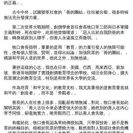
的正義」。
古今中外，試圖變革社會的「善的團結」往往被分裂，很多時候
無法充分發揮力量。
第二次世界大戰期間，創價學會首任會長牧口常三郎與日本軍國
主義對峙，死在獄中，此前他曾慨嘆道：「惡人出於自我防衛的本
能，轉身就跟別人聯手，但善人永遠孤立而微弱。」
牧口會長指明，重要的是用「教育」的力量引發人的無限可能
性，使每個人堅強、賢明，並得出結論：加強民眾的「善的團結」，
構築和平與人道的世界，捨此之外，別無他途。
秉持這樣的心志，我也在日本、美國、巴西、馬來西亞、新加
坡、香港等地開辦了實踐創價教育理念的學校。傾注全部身心，擴大
民眾層次的教育交流，特別是和世界各大學的交流。
作為培育「和平文化」的教育支柱，我尤其重視的是教育要造就
和平的「創造者」，而不是「旁觀者」。
善良的人在社會上很多，混亂卻有增無減，對此，牧口會長如此
闡明其因：「善人古往今來必遭受強大的迫害，雖然別的善人在內心
寄予同情，卻毫無實力，唯旁觀而已，所以善人會失敗。」
有鑑於此，牧口會長認為單純傳授知識、只學習技術，絕不是教
育的終極目的。植根於民眾的豐饒大地，毅然面對人類或社會的危機