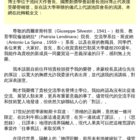
博士學位予池田大作會長。國際創價學會副會長池田博正代表接
受榮譽稱號，並在該大學舉辦的儀式上代讀池田會長的演講。本
網在此轉載全文：
尊敬的西爾韋斯特里（Giuseppe Silvestri，1941－）校長、教
育學院倫迪納拉*（Patrizia Lendinara）院長、交流學系拉・斯皮納
（Antonio La Spina，1959－）系長，以及在座的教職員、同學們、
各位來賓，大家好。首先，衷心祝賀貴校巴勒莫大學建校200週年。
我能作為貴校的新成員一同慶賀這一意義深遠的日子，感到無上光
榮。
我本該親自前往拜領貴校頒授予我的榮譽，承蒙校長及諸位先生
的厚誼，以寬大的胸襟允許我委派代表出席，並代讀我的演講稿，對
此深表謝意。
剛才我榮獲了貴校交流學名譽博士學位。我始終認為沒有比促進
交流、展望人類未來，更具有重要意義的事了。儘管現代的交流手段
和技術驚人地發達，但依然欠缺聯結人心的「對話」。
17世紀的哲學家帕斯卡寫道：「滑稽的正義啊，竟然被一條河
限定。在比利牛斯山脈這邊是真理，在另一邊就成了謬誤。」（《思
想錄》，日譯本）地理的境界隔離人，現代人果真可以把這種荒謬的
事當作「往事舊話」來取笑嗎？
在現代世界，隔離人的「物理距離」前所未有地被縮短了。儘管