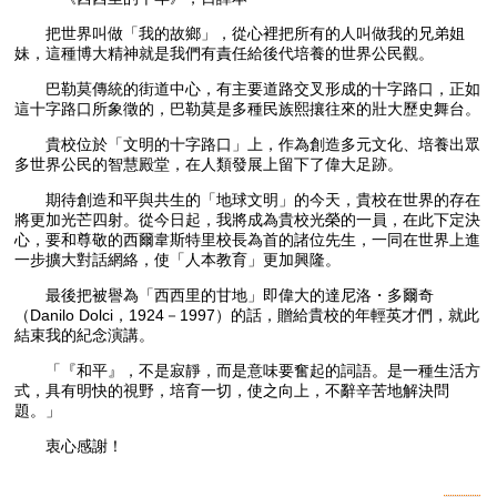
把世界叫做「我的故鄉」，從心裡把所有的人叫做我的兄弟姐
妹，這種博大精神就是我們有責任給後代培養的世界公民觀。
巴勒莫傳統的街道中心，有主要道路交叉形成的十字路口，正如
這十字路口所象徵的，巴勒莫是多種民族熙攘往來的壯大歷史舞台。
貴校位於「文明的十字路口」上，作為創造多元文化、培養出眾
多世界公民的智慧殿堂，在人類發展上留下了偉大足跡。
期待創造和平與共生的「地球文明」的今天，貴校在世界的存在
將更加光芒四射。從今日起，我將成為貴校光榮的一員，在此下定決
心，要和尊敬的西爾韋斯特里校長為首的諸位先生，一同在世界上進
一步擴大對話網絡，使「人本教育」更加興隆。
最後把被譽為「西西里的甘地」即偉大的達尼洛・多爾奇
（Danilo Dolci，1924－1997）的話，贈給貴校的年輕英才們，就此
結束我的紀念演講。
「『和平』，不是寂靜，而是意味要奮起的詞語。是一種生活方
式，具有明快的視野，培育一切，使之向上，不辭辛苦地解決問
題。」
衷心感謝！