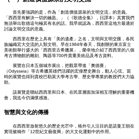
首先要強調的是，作為「創造價值源泉的文明交流」的意義。
「西西里有解決一切的鑰匙。」（《歌德全集》，日譯本）其實我們
無須舉出歌德這句極其有名的話。我早就認為，西西里這地方最適於
討論文明交流的意義。
西西里在歷史上具有「美的遺產」之名，文明與文明交匯，各民
族編織宏大交流的人類文明。早在1984年春天，我創辦的東京富士
美術館舉行盛大的「西西里古希臘展」，榮幸地介紹了西西里的八個
考古博物館的雕刻、陶器等700件貴重美術品及考古資料。
展覽在日本五個城市展出，把觀眾帶進「奧德賽」
（Odysseia）等古希臘英雄們活躍的宏偉歷史舞台，動人心弦。當
時的展覽也得到貴校巴勒莫大學考古學、歷史學專業的教授們大力協
助。
該展覽是聯結西西里和日本、在民眾層面加深相互理解的重要機
會，我迄今仍滿懷感激。
智慧與文化的傳播
在西西里放射悠久的歷史光芒中，格外引人注目的是諾曼王朝在
實現被稱作「12世紀文藝復興」的大文化運動中的作用。