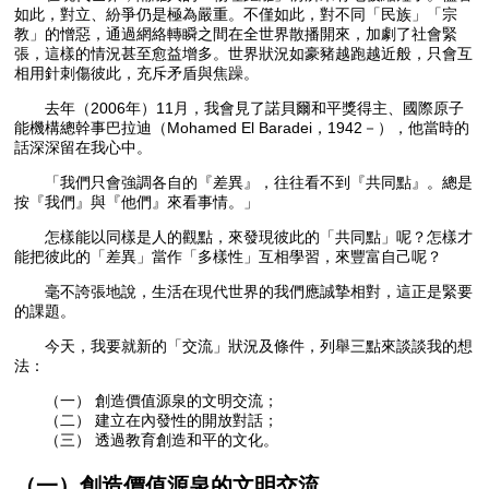
如此，對立、紛爭仍是極為嚴重。不僅如此，對不同「民族」「宗
教」的憎惡，通過網絡轉瞬之間在全世界散播開來，加劇了社會緊
張，這樣的情況甚至愈益增多。世界狀況如豪豬越跑越近般，只會互
相用針刺傷彼此，充斥矛盾與焦躁。
去年（2006年）11月，我會見了諾貝爾和平獎得主、國際原子
能機構總幹事巴拉迪（Mohamed El Baradei，1942－），他當時的
話深深留在我心中。
「我們只會強調各自的『差異』，往往看不到『共同點』。總是
按『我們』與『他們』來看事情。」
怎樣能以同樣是人的觀點，來發現彼此的「共同點」呢？怎樣才
能把彼此的「差異」當作「多樣性」互相學習，來豐富自己呢？
毫不誇張地說，生活在現代世界的我們應誠摯相對，這正是緊要
的課題。
今天，我要就新的「交流」狀況及條件，列舉三點來談談我的想
法：
（一） 創造價值源泉的文明交流；
（二） 建立在內發性的開放對話；
（三） 透過教育創造和平的文化。
（一）創造價值源泉的文明交流