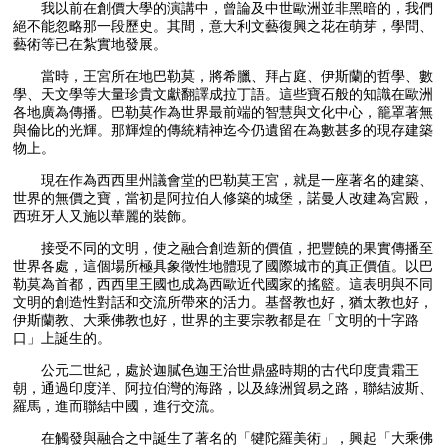
我以前在創價大學的演講中，曾論及中世歐洲並非黑暗的，我們
絕不能忽略那一段歷史。其間，意大利文藝復興之花在萌芽，學問、
藝術等已在紮實地發展。
當時，王宮所在地巴勒莫，將希臘、拜占庭、伊斯蘭的哲學、數
學、天文學等大量珍貴文獻翻譯成拉丁語。這些寶石般的知識在歐洲
各地廣為傳播。巴勒莫作為世界最前端的智慧與文化中心，籠罩著無
與倫比的光輝。那輝煌的傳統精神迄今仍遺留在為數甚多的現存建築
物上。
現在作為西西里州議會堂的巴勒莫王宮，就是一座著名的建築、
世界的無價之寶，當初是阿拉伯人修築的城堡，諾曼人改建為宮殿，
西班牙人又施以華麗的裝飾。
接受不同的文明，使之融合創造新的價值，把豐饒的果實傳播至
世界各處，這個場所極具象徵性地體現了國際城市的真正價值。以巴
勒莫為首都，西西里王國也成為西歐近代國家的搖籃。這表明與不同
文明的創造性對話和交流所帶來的活力。基督教也好，猶太教也好，
伊斯蘭教、大乘佛教也好，世界的主要宗教都是在「文明的十字路
口」上誕生的。
公元二世紀，處於迦膩色迦王治世鼎盛時期的古代印度貴霜王
朝，通過印度洋、阿拉伯灣的海路，以及綠洲貿易之路，聯結波斯、
羅馬，進而聯結中國，進行交流。
在觸發與融合之中誕生了著名的「犍陀羅美術」，興起「大乘佛