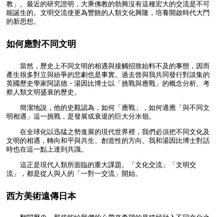
教」。最近的研究證明，大乘佛教的勃興沒有這種宏大的交流是不可
能誕生的。文明交流使更為豐饒的人類文化興隆，培養開啟時代大門
的新思想。
如何應對不同文明
當然，歷史上不同文明的相遇與接觸招致始料不及的事態，因而
產生很多對立與紛爭的悲劇也是事實。過去曾與我共同發行對談集的
英國歷史學家阿諾德・湯因比博士以「挑戰與應戰」的概念分析、考
察人類文明盛衰的歷史。
簡潔地說，他的史觀認為，如何「應戰」，如何適應「與不同文
明相遇」這一挑戰，是發展或衰退的巨大分水嶺。
在全球化以迅猛之勢進展的現代世界裡，我們必須把不同文化及
文明的相遇，轉向和平與共生、創造性的方向。我和湯因比博士對話
時也在這一點上達到共識。
這正是現代人類所面臨的重大課題。「文化交流」「文明交
流」，都是從人與人的「一對一交流」開始。
西方美術遠傳日本