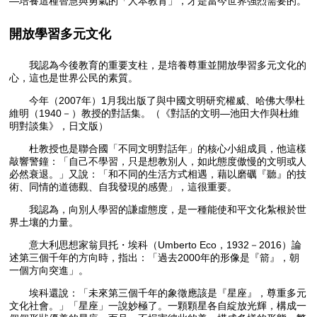
—培養這種智慧與勇氣的「人本教育」，才是當今世界強烈需要的。
開放學習多元文化
我認為今後教育的重要支柱，是培養尊重並開放學習多元文化的
心，這也是世界公民的素質。
今年（2007年）1月我出版了與中國文明研究權威、哈佛大學杜
維明（1940－）教授的對話集。（《對話的文明—池田大作與杜維
明對談集》，日文版）
杜教授也是聯合國「不同文明對話年」的核心小組成員，他這樣
敲響警鐘：「自己不學習，只是想教別人，如此態度傲慢的文明或人
必然衰退。」又說：「和不同的生活方式相遇，藉以磨礪『聽』的技
術、同情的道德觀、自我發現的感覺」，這很重要。
我認為，向別人學習的謙虛態度，是一種能使和平文化紮根於世
界土壤的力量。
意大利思想家翁貝托・埃科（Umberto Eco，1932－2016）論
述第三個千年的方向時，指出：「過去2000年的形像是『箭』，朝
一個方向突進」。
埃科還說：「未來第三個千年的象徵應該是『星座』，尊重多元
文化社會。」「星座」一說妙極了。一顆顆星各自綻放光輝，構成一