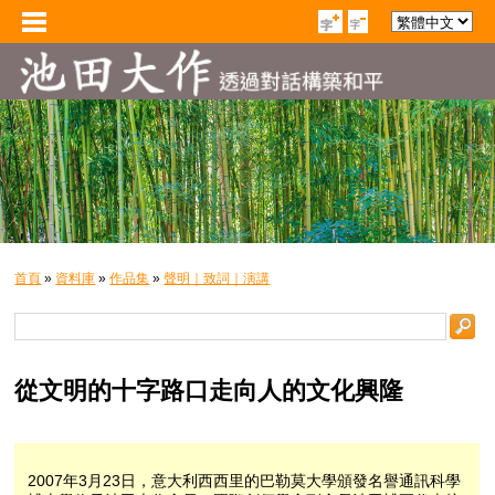
首頁
»
資料庫
»
作品集
»
聲明｜致詞｜演講
從文明的十字路口走向人的文化興隆
2007年3月23日，意大利西西里的巴勒莫大學頒發名譽通訊科學