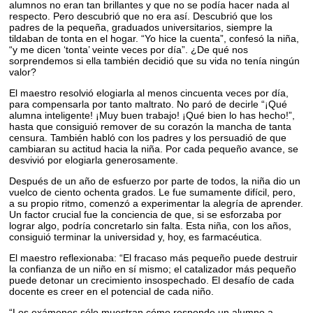
alumnos no eran tan brillantes y que no se podía hacer nada al
respecto. Pero descubrió que no era así. Descubrió que los
padres de la pequeña, graduados universitarios, siempre la
tildaban de tonta en el hogar. “Yo hice la cuenta”, confesó la niña,
“y me dicen ‘tonta’ veinte veces por día”. ¿De qué nos
sorprendemos si ella también decidió que su vida no tenía ningún
valor?
El maestro resolvió elogiarla al menos cincuenta veces por día,
para compensarla por tanto maltrato. No paró de decirle “¡Qué
alumna inteligente! ¡Muy buen trabajo! ¡Qué bien lo has hecho!”,
hasta que consiguió remover de su corazón la mancha de tanta
censura. También habló con los padres y los persuadió de que
cambiaran su actitud hacia la niña. Por cada pequeño avance, se
desvivió por elogiarla generosamente.
Después de un año de esfuerzo por parte de todos, la niña dio un
vuelco de ciento ochenta grados. Le fue sumamente difícil, pero,
a su propio ritmo, comenzó a experimentar la alegría de aprender.
Un factor crucial fue la conciencia de que, si se esforzaba por
lograr algo, podría concretarlo sin falta. Esta niña, con los años,
consiguió terminar la universidad y, hoy, es farmacéutica.
El maestro reflexionaba: “El fracaso más pequeño puede destruir
la confianza de un niño en sí mismo; el catalizador más pequeño
puede detonar un crecimiento insospechado. El desafío de cada
docente es creer en el potencial de cada niño.
“Los exámenes sólo muestran cómo responde un alumno a