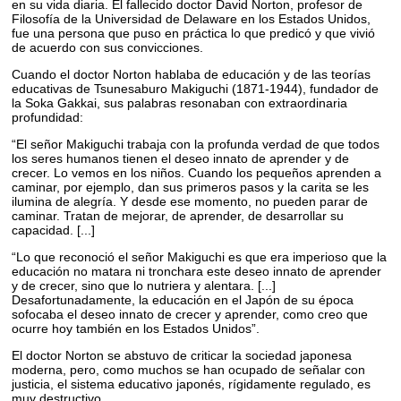
en su vida diaria. El fallecido doctor David Norton, profesor de
Filosofía de la Universidad de Delaware en los Estados Unidos,
fue una persona que puso en práctica lo que predicó y que vivió
de acuerdo con sus convicciones.
Cuando el doctor Norton hablaba de educación y de las teorías
educativas de Tsunesaburo Makiguchi (1871-1944), fundador de
la Soka Gakkai, sus palabras resonaban con extraordinaria
profundidad:
“El señor Makiguchi trabaja con la profunda verdad de que todos
los seres humanos tienen el deseo innato de aprender y de
crecer. Lo vemos en los niños. Cuando los pequeños aprenden a
caminar, por ejemplo, dan sus primeros pasos y la carita se les
ilumina de alegría. Y desde ese momento, no pueden parar de
caminar. Tratan de mejorar, de aprender, de desarrollar su
capacidad. [...]
“Lo que reconoció el señor Makiguchi es que era imperioso que la
educación no matara ni tronchara este deseo innato de aprender
y de crecer, sino que lo nutriera y alentara. [...]
Desafortunadamente, la educación en el Japón de su época
sofocaba el deseo innato de crecer y aprender, como creo que
ocurre hoy también en los Estados Unidos”.
El doctor Norton se abstuvo de criticar la sociedad japonesa
moderna, pero, como muchos se han ocupado de señalar con
justicia, el sistema educativo japonés, rígidamente regulado, es
muy destructivo.