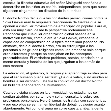
esencia, la filosofía educativa del señor Makiguchi enseñaba a
desarrollar en los niños un espíritu independiente, para que nunca
siguiesen ciegamente los dictados de la autoridad.
El doctor Norton decía que las constantes persecuciones contra la
Soka Gakkai eran la respuesta reaccionaria de fuerzas que se
oponen a cualquier movimiento de emancipación popular. Para él,
esto era muy claro, desde la perspectiva norteamericana.
Reconocía que cualquier organización global basada en la
motivación interna, como lo era la Soka Gakkai, excedería la
capacidad de comprensión de la típica mentalidad japonesa. No
obstante, decía el doctor Norton, era un error juzgar a las
personas o los grupos religiosos como una amenaza solo porque
eran diferentes y porque no encajaban en los conceptos
preestablecidos. El verdadero problema, notaba, consistía en la
mente cerrada y fanática de los que juzgaban a los demás de
esta manera.
La educación, el gobierno, la religión y el aprendizaje existen para
que el ser humano pueda ser feliz. ¿De qué valen, si no ayudan al
hombre a ser dichoso? Esta fue la convicción del doctor Norton,
un brillante abanderado del humanismo.
Cuando dictaba clases en la universidad, los estudiantes se
sentían atraídos por su temple y solían consultarle sobre sus
problemas personales. Pero él jamás los trataba con superioridad,
y por eso ellos se sentían en libertad de debatir cualquier asunto
abiertamente. Así como el agua no corre cuesta arriba, la gente