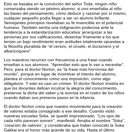
Esto se basaba en la convicción del señor Toda: ningún niño
comenzaba siendo un pésimo alumno; si uno enseñaba al niño
las bases del pensamiento, cómo deducir y razonar por sí mismo,
cualquier pequeño podía llegar a ser un alumno brillante.
Semejantes principios revelaban su fe invencible en el potencial
humano. También sentía una indignación poderosa ante la
tendencia a la estandarización educativa: jerarquizar a las
personas por sus calificaciones, desechar fríamente a los que
tenían un bajo rendimiento eran actitudes totalmente opuestas a
la filosofía pluralista de “el cerezo, el ciruelo, el duraznero y el
albaricoquero”.
Los maestros recurren con frecuencia a una frase cuando
enseñan a sus alumnos: “Aprendan esto que lo van a necesitar”.
Pero, para el doctor Norton, es “la frase más horrorosa del
mundo”, porque en lugar de incentivar el interés del alumno,
plantea el conocimiento como una imposición, como algo
obligatorio. Y esto es casi un crimen. El doctor Norton insistía en
que los docentes debían inculcar la alegría del conocimiento,
preservar la dicha del saber y la sonrisa en el rostro de los niños
cuando daban sus primeros pasos en la infancia.
El doctor Norton creía que nuestro movimiento para la creación
de valores estaba consagrado a ese desafío. Cuando visitó
nuestras escuelas Soka, se quedó impresionado. “Los ojos de
cada niño parecen sonreír”, manifestó. Amaba el nombre “Soka”,
‘creación de valores’, y consideraba que haber conocido la Soka
Gakkai era el honor más grande de su vida. Hasta el último