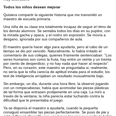
Todos los niños desean mejorar
Quisiera compartir la siguiente historia que me transmitió un
maestro de escuela primaria.
Una niña de su clase era totalmente incapaz de seguir el ritmo de
los demás alumnos. Se sentaba todos los días en su pupitre, con
la mirada gacha y opaca, y el rostro sin expresión. Se movía a
desgano, ignorada por sus compañeros de aula.
El maestro quería hacer algo para ayudarla, pero al cabo de un
tiempo se dio por vencido. Naturalmente, lo había irritado el
comentario de sus colegas, quienes fríamente sentenciaban: “Los
seres humanos son como la fruta; hay entre un veinte y un treinta
por ciento de desperdicio, y no hay nada que hacer al respecto”.
Pero, en su corazón, este maestro se preguntaba si, realmente,
no sería que la niña carecía de aptitud innata para el estudio; los
test de inteligencia arrojaban un resultado inusualmente bajo.
Sin embargo, un día, durante una hora libre, la observó jugando
con un rompecabezas; había que acomodar las piezas plásticas
de tal forma que entrasen prolijamente en una caja. La miró a
través de la ventana; la niña parecía estar luchando contra la
dificultad que le presentaba el juego.
Ya se disponía el maestro a ayudarla, cuando la pequeña
consiguió ensamblar las piezas perfectamente. Se puso de pie y