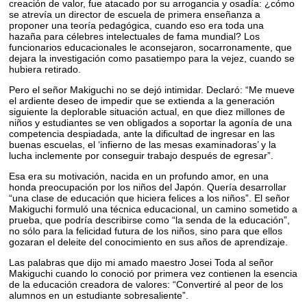
creación de valor, fue atacado por su arrogancia y osadía: ¿cómo
se atrevía un director de escuela de primera enseñanza a
proponer una teoría pedagógica, cuando eso era toda una
hazaña para célebres intelectuales de fama mundial? Los
funcionarios educacionales le aconsejaron, socarronamente, que
dejara la investigación como pasatiempo para la vejez, cuando se
hubiera retirado.
Pero el señor Makiguchi no se dejó intimidar. Declaró: “Me mueve
el ardiente deseo de impedir que se extienda a la generación
siguiente la deplorable situación actual, en que diez millones de
niños y estudiantes se ven obligados a soportar la agonía de una
competencia despiadada, ante la dificultad de ingresar en las
buenas escuelas, el ‘infierno de las mesas examinadoras’ y la
lucha inclemente por conseguir trabajo después de egresar”.
Esa era su motivación, nacida en un profundo amor, en una
honda preocupación por los niños del Japón. Quería desarrollar
“una clase de educación que hiciera felices a los niños”. El señor
Makiguchi formuló una técnica educacional, un camino sometido a
prueba, que podría describirse como “la senda de la educación”,
no sólo para la felicidad futura de los niños, sino para que ellos
gozaran el deleite del conocimiento en sus años de aprendizaje.
Las palabras que dijo mi amado maestro Josei Toda al señor
Makiguchi cuando lo conoció por primera vez contienen la esencia
de la educación creadora de valores: “Convertiré al peor de los
alumnos en un estudiante sobresaliente”.