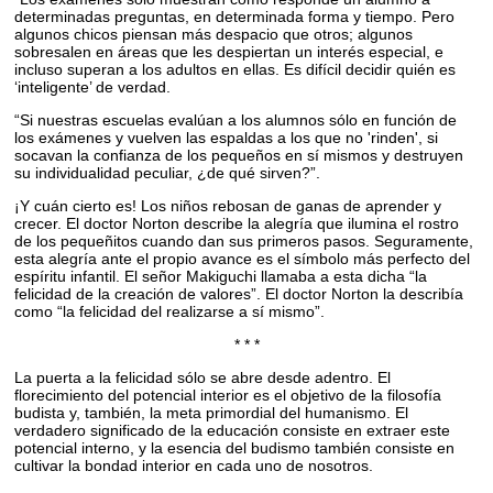
determinadas preguntas, en determinada forma y tiempo. Pero
algunos chicos piensan más despacio que otros; algunos
sobresalen en áreas que les despiertan un interés especial, e
incluso superan a los adultos en ellas. Es difícil decidir quién es
‘inteligente’ de verdad.
“Si nuestras escuelas evalúan a los alumnos sólo en función de
los exámenes y vuelven las espaldas a los que no 'rinden', si
socavan la confianza de los pequeños en sí mismos y destruyen
su individualidad peculiar, ¿de qué sirven?”.
¡Y cuán cierto es! Los niños rebosan de ganas de aprender y
crecer. El doctor Norton describe la alegría que ilumina el rostro
de los pequeñitos cuando dan sus primeros pasos. Seguramente,
esta alegría ante el propio avance es el símbolo más perfecto del
espíritu infantil. El señor Makiguchi llamaba a esta dicha “la
felicidad de la creación de valores”. El doctor Norton la describía
como “la felicidad del realizarse a sí mismo”.
* * *
La puerta a la felicidad sólo se abre desde adentro. El
florecimiento del potencial interior es el objetivo de la filosofía
budista y, también, la meta primordial del humanismo. El
verdadero significado de la educación consiste en extraer este
potencial interno, y la esencia del budismo también consiste en
cultivar la bondad interior en cada uno de nosotros.