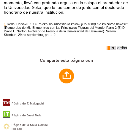
momento, llevó con profundo orgullo en la solapa el prendedor de
la Universidad Soka, que le fue conferido junto con el doctorado
honorario de nuestra institución.
1
Ikeda, Daisaku. 1996.
“Sekai no shidosha to kataru (Dai ni bu) Go ko Noton hakase”
(Recuerdos de Mis Encuentros con las Principales Figuras del Mundo: Parte 2-[5] Dr.
David L. Norton, Profesor de Filosofía de la Universidad de Delaware). Seikyo
Shimbun, 29 de septiembre, pp. 1–2.
Comparte esta página con
Página de T. Makiguchi
Página de Josei Toda
Página de la Soka Gakkai
(global)