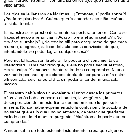
gritó: “¡Bravo! ¡Genial!”, con una luz en los ojos que nadie le había
visto antes.
Los ojos se le llenaron de lágrimas... ¡Entonces, sí podía sonreír!
¡Podía resplandecer! ¡Cuánto quería entender esa niña, cuánto
ansiaba triunfar!
El maestro se reprochó duramente su postura anterior. ¡Cómo se
había atrevido a renunciar! ¿Acaso no era él su maestro? ¿No
era ése su trabajo? ¿No estaba allí para asegurarse de que cada
alumno, al egresar, saliese del aula con la convicción de que,
intentándolo, se podía lograr cualquier cosa?
Pero no. Él había sembrado en la pequeña el sentimiento de
inferioridad. Había decidido que, si ella no podía seguir el ritmo,
era su culpa. Y entonces, había retirado su compromiso. Ni una
vez había pensado qué doloroso debía de ser para la niña estar
allí sentada, seis horas al día, sin poder entender ni una sola
lección.
El maestro había sido un excelente alumno desde los primeros
años. Jamás había conocido el pánico, la vergüenza, la
desesperación de un estudiante que no entiende lo que se le
enseña. Nunca había experimentado la confusión y la zozobra de
no saber qué es lo que uno no entiende, de tener que quedarse
callado cuando el maestro pregunta: “Muéstrame la parte que no
comprendes”.
Aunque sabía de todo esto intelectualmente, creía que algunos