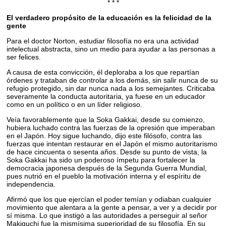
* * *
El verdadero propósito de la educación es la felicidad de la
gente
Para el doctor Norton, estudiar filosofía no era una actividad
intelectual abstracta, sino un medio para ayudar a las personas a
ser felices.
A causa de esta convicción, él deploraba a los que repartían
órdenes y trataban de controlar a los demás, sin salir nunca de su
refugio protegido, sin dar nunca nada a los semejantes. Criticaba
severamente la conducta autoritaria, ya fuese en un educador
como en un político o en un líder religioso.
Veía favorablemente que la Soka Gakkai, desde su comienzo,
hubiera luchado contra las fuerzas de la opresión que imperaban
en el Japón. Hoy sigue luchando, dijo este filósofo, contra las
fuerzas que intentan restaurar en el Japón el mismo autoritarismo
de hace cincuenta o sesenta años. Desde su punto de vista, la
Soka Gakkai ha sido un poderoso ímpetu para fortalecer la
democracia japonesa después de la Segunda Guerra Mundial,
pues nutrió en el pueblo la motivación interna y el espíritu de
independencia.
Afirmó que los que ejercían el poder temían y odiaban cualquier
movimiento que alentara a la gente a pensar, a ver y a decidir por
sí misma. Lo que instigó a las autoridades a perseguir al señor
Makiguchi fue la mismísima superioridad de su filosofía. En su