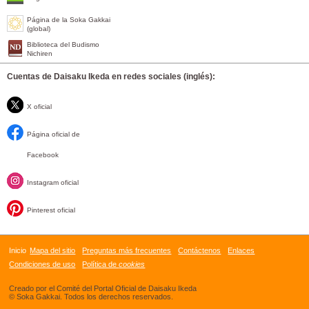
Página de la Soka Gakkai
(global)
Biblioteca del Budismo
Nichiren
Cuentas de Daisaku Ikeda en redes sociales (inglés):
X oficial
Página oficial de
Facebook
Instagram oficial
Pinterest oficial
Inicio
Mapa del sitio
Preguntas más frecuentes
Contáctenos
Enlaces
Condiciones de uso
Política de
cookies
Creado por el Comité del Portal Oficial de Daisaku Ikeda
© Soka Gakkai. Todos los derechos reservados.