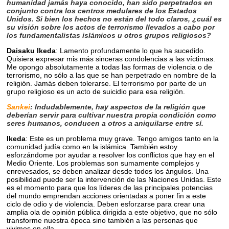
humanidad jamás haya conocido, han sido perpetrados en
conjunto contra los centros medulares de los Estados
Unidos. Si bien los hechos no están del todo claros, ¿cuál es
su visión sobre los actos de terrorismo llevados a cabo por
los fundamentalistas islámicos u otros grupos religiosos?
Daisaku Ikeda
: Lamento profundamente lo que ha sucedido.
Quisiera expresar mis más sinceras condolencias a las víctimas.
Me opongo absolutamente a todas las formas de violencia o de
terrorismo, no sólo a las que se han perpetrado en nombre de la
religión. Jamás deben tolerarse. El terrorismo por parte de un
grupo religioso es un acto de suicidio para esa religión.
Sankei
: Indudablemente, hay aspectos de la religión que
deberían servir para cultivar nuestra propia condición como
seres humanos, conducen a otros a aniquilarse entre sí.
Ikeda
: Este es un problema muy grave. Tengo amigos tanto en la
comunidad judía como en la islámica. También estoy
esforzándome por ayudar a resolver los conflictos que hay en el
Medio Oriente. Los problemas son sumamente complejos y
enrevesados, se deben analizar desde todos los ángulos. Una
posibilidad puede ser la intervención de las Naciones Unidas. Este
es el momento para que los líderes de las principales potencias
del mundo emprendan acciones orientadas a poner fin a este
ciclo de odio y de violencia. Deben esforzarse para crear una
amplia ola de opinión pública dirigida a este objetivo, que no sólo
transforme nuestra época sino también a las personas que
vivimos en ella.