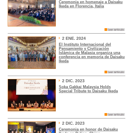
Ceremonia en homenaje a Daisaku
Ikeda en Florencia, Italia
2 ENE. 2024
El Instituto Internacional del
Pensamiento y Civilización
Islámica de Malasia organiza una
conferencia en memoria de Daisaku
Ikeda
2 DIC. 2023
Soka Gakkai Malaysia Holds
Special Tribute to Daisaku Ikeda
2 DIC. 2023
Ceremonia en honor de Daisaku