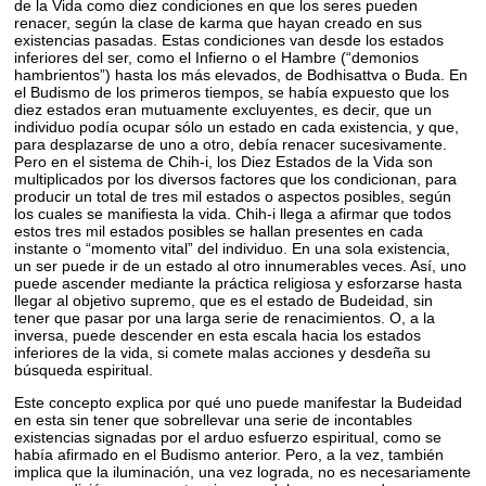
de la Vida como diez condiciones en que los seres pueden
renacer, según la clase de karma que hayan creado en sus
existencias pasadas. Estas condiciones van desde los estados
inferiores del ser, como el Infierno o el Hambre (“demonios
hambrientos”) hasta los más elevados, de Bodhisattva o Buda. En
el Budismo de los primeros tiempos, se había expuesto que los
diez estados eran mutuamente excluyentes, es decir, que un
individuo podía ocupar sólo un estado en cada existencia, y que,
para desplazarse de uno a otro, debía renacer sucesivamente.
Pero en el sistema de Chih-i, los Diez Estados de la Vida son
multiplicados por los diversos factores que los condicionan, para
producir un total de tres mil estados o aspectos posibles, según
los cuales se manifiesta la vida. Chih-i llega a afirmar que todos
estos tres mil estados posibles se hallan presentes en cada
instante o “momento vital” del individuo. En una sola existencia,
un ser puede ir de un estado al otro innumerables veces. Así, uno
puede ascender mediante la práctica religiosa y esforzarse hasta
llegar al objetivo supremo, que es el estado de Budeidad, sin
tener que pasar por una larga serie de renacimientos. O, a la
inversa, puede descender en esta escala hacia los estados
inferiores de la vida, si comete malas acciones y desdeña su
búsqueda espiritual.
Este concepto explica por qué uno puede manifestar la Budeidad
en esta sin tener que sobrellevar una serie de incontables
existencias signadas por el arduo esfuerzo espiritual, como se
había afirmado en el Budismo anterior. Pero, a la vez, también
implica que la iluminación, una vez lograda, no es necesariamente