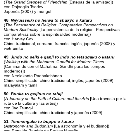
(
The Grand Steppes of Friendship
[Estepas de la amistad])
con Dojoogiin Tsedev
Japonés (2007) y mongol
48.
Nijyuisseiki no heiwa to shukyo o kataru
(
The Persistence of Religion: Comparative Perspectives on
Modern Spirituality
[La persistencia de la religión: Perspectivas
comparativas sobre la espiritualidad moderna])
con Harvey Cox
Chino tradicional, coreano, francés, inglés, japonés (2008) y
vietnamita
49.
Jindo no seiki e ganji to indo no tetsugaku o kataru
(
Walking with the Mahatma: Gandhi for Modern Times
[Caminando con el Mahatma: Gandhi para los tiempos
modernos])
con Neelakanta Radhakrishnan
Chino simplificado, chino tradicional, inglés, japonés (2009),
malayalam y tamil
50.
Bunka to geijitus no tabiji
(
A Journey on the Path of Culture and the Arts
[Una travesía por la
ruta de la cultura y las artes])
con Jao Tsung-I
Chino simplificado, chino tradicional y japonés (2009)
51.
Tenmongaku to buppo o kataru
(
Astronomy and Buddhism
[La astronomía y el budismo])
con Ronaldo Rogério de Freitas Mourão