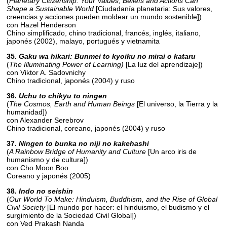
(
Planetary Citizenship: Your Values, Beliefs and Actions Can
Shape a Sustainable World
[Ciudadanía planetaria: Sus valores,
creencias y acciones pueden moldear un mundo sostenible])
con Hazel Henderson
Chino simplificado, chino tradicional, francés, inglés, italiano,
japonés (2002), malayo, portugués y vietnamita
35.
Gaku wa hikari: Bunmei to kyoiku no mirai o kataru
(
The Illuminating Power of Learning)
[La luz del aprendizaje])
con Viktor A. Sadovnichy
Chino tradicional, japonés (2004) y ruso
36.
Uchu to chikyu to ningen
(
The Cosmos, Earth and Human Beings
[El universo, la Tierra y la
humanidad])
con Alexander Serebrov
Chino tradicional, coreano, japonés (2004) y ruso
37.
Ningen to bunka no niji no kakehashi
(
A Rainbow Bridge of Humanity and Culture
[Un arco iris de
humanismo y de cultura])
con Cho Moon Boo
Coreano y japonés (2005)
38.
Indo no seishin
(
Our World To Make: Hinduism, Buddhism, and the Rise of Global
Civil Society
[El mundo por hacer: el hinduismo, el budismo y el
surgimiento de la Sociedad Civil Global])
con Ved Prakash Nanda