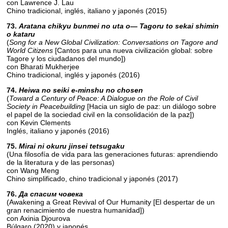
con Lawrence J. Lau
Chino tradicional, inglés, italiano y japonés (2015)
73.
Aratana chikyu bunmei no uta o— Tagoru to sekai shimin
o kataru
(
Song for a New Global Civilization: Conversations on Tagore and
World Citizens
[Cantos para una nueva civilización global: sobre
Tagore y los ciudadanos del mundo])
con Bharati Mukherjee
Chino tradicional, inglés y japonés (2016)
74.
Heiwa no seiki e-minshu no chosen
(
Toward a Century of Peace: A Dialogue on the Role of Civil
Society in Peacebuilding
[Hacia un siglo de paz: un diálogo sobre
el papel de la sociedad civil en la consolidación de la paz])
con Kevin Clements
Inglés, italiano y japonés (2016)
75.
Mirai ni okuru jinsei tetsugaku
(Una filosofía de vida para las generaciones futuras: aprendiendo
de la literatura y de las personas)
con Wang Meng
Chino simplificado, chino tradicional y japonés (2017)
76.
Да спасим човека
(Awakening a Great Revival of Our Humanity [El despertar de un
gran renacimiento de nuestra humanidad])
con Axinia Djourova
Búlgaro (2020) y japonés