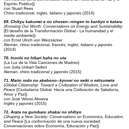
Espíritu Poético])
con Stuart Rees
Chino tradicional, inglés, italiano y japonés (2014)
69.
Chikyu kakumei e no chosen--ningen to kankyo o kataru
(
Knowing Our Worth: Conversations on Energy and Sustainability
[El desafío de la Transformación Global - La humanidad y el
medio ambiente])
con Ernst Ulrich von Weizsäcker
Alemán, chino tradicional, francés, inglés, italiano y japonés
(2014)
70.
Inochi no hikari haha no uta
(La Luz de la Vida Canciones de Madres)
con Jutta Unkart-Seifert
Alemán, chino tradicional y japonés (2015)
71.
Marin rodo no akebono--kyosei no seiki o mitsumete
(
Global Citizenship: Toward a Civilization of Wisdom, Love and
Peace
[Ciudadanía Global: Hacia una Civilización de Sabiduría,
Amor y Paz])
con José Veloso Abueva
Inglés y japonés (2015)
72.
Arata na gurobaru shakai no shihyo
(
Shaping a New Society: Conversations on Economics, Education,
and Peace
[La conformación de una nueva sociedad:
Conversaciones sobre Economía, Educación y Paz])