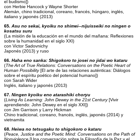
el budismo])
con Herbie Hancock y Wayne Shorter
Alemán, chino tradicional, coreano, francés, húngaro, inglés,
italiano y japonés (2013)
65.
Asu no sekai, kyoiku no shimei--nijuisseiki no ningen o
kosatsu suru
(La misión de la educación en el mundo del mañana: Reflexiones
sobre la humanidad en el siglo XXI)
con Victor Sadovnichy
Japonés (2013) y ruso
66.
Haha eno sanka: Shigokoro to josei no jidai wo kataru
(
The Art of True Relations: Conversations on the Poetic Heart of
Human Possibility
[El arte de las relaciones auténticas: Diálogos
sobre el espíritu poético del potencial humano])
con Sarah Wider
Inglés, italiano y japonés (2013)
67.
Ningen kyoiku eno atarashiki choryu
(
Living As Learning: John Dewey in the 21st Century
[Vivir
aprendiendo: John Dewey en el siglo XXI])
con Jim Garrison y Larry Hickman
Chino tradicional, coreano, francés, inglés, japonés (2014) y
vietnamita
68.
Heiwa no tetsugaku to shigokoro o kataru
(
Peace, Justice and the Poetic Mind: Conversations on the Path of
Nonviolence
[Una conversación sobre la Filosofía de la Paz y el