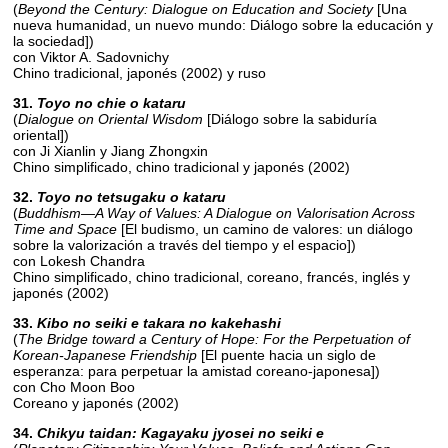
(
Beyond the Century: Dialogue on Education and Society
[Una
nueva humanidad, un nuevo mundo: Diálogo sobre la educación y
la sociedad])
con Viktor A. Sadovnichy
Chino tradicional, japonés (2002) y ruso
31.
Toyo no chie o kataru
(
Dialogue on Oriental Wisdom
[Diálogo sobre la sabiduría
oriental])
con Ji Xianlin y Jiang Zhongxin
Chino simplificado, chino tradicional y japonés (2002)
32.
Toyo no tetsugaku o kataru
(
Buddhism—A Way of Values: A Dialogue on Valorisation Across
Time and Space
[El budismo, un camino de valores: un diálogo
sobre la valorización a través del tiempo y el espacio])
con Lokesh Chandra
Chino simplificado, chino tradicional, coreano, francés, inglés y
japonés (2002)
33.
Kibo no seiki e takara no kakehashi
(
The Bridge toward a Century of Hope: For the Perpetuation of
Korean-Japanese Friendship
[El puente hacia un siglo de
esperanza: para perpetuar la amistad coreano-japonesa])
con Cho Moon Boo
Coreano y japonés (2002)
34.
Chikyu taidan: Kagayaku jyosei no seiki e