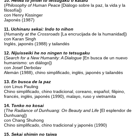
10.
Heiwa to jinsei to tetsugaku o kataru
(
Philosophy of Human Peace
[Diálogo sobre la paz, la vida y la
filosofía])
con Henry Kissinger
Japonés (1987)
11.
Uchinaru sekai: Indo to nihon
(
Humanity at the Crossroads
[La encrucijada de la humanidad])
con Karan Singh
Inglés, japonés (1988) y tailandés
12.
Nijuisseiki he no ningen to tetsugaku
(
Search for a New Humanity: A Dialogue
[En busca de un nuevo
humanismo: un diálogo])
con Josef Derbolav
Alemán (1988), chino simplificado, inglés, japonés y tailandés
13.
En busca de la paz
con Linus Pauling
Chino simplificado, chino tradicional, coreano, español, filipino,
francés, inglés, japonés (1990), malayo, ruso y vietnamita
14.
Tonko no kosai
(
The Radiance of Dunhuang: On Beauty and Life
[El esplendor de
Dunhuang])
con Chang Shuhong
Chino simplificado, chino tradicional y japonés (1990)
15.
Sekai shimin no taiwa