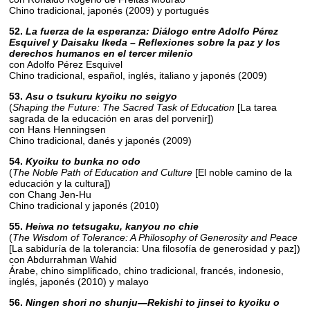
Chino tradicional, japonés (2009) y portugués
52.
La fuerza de la esperanza: Diálogo entre Adolfo Pérez
Esquivel y Daisaku Ikeda – Reflexiones sobre la paz y los
derechos humanos en el tercer milenio
con Adolfo Pérez Esquivel
Chino tradicional, español, inglés, italiano y japonés (2009)
53.
Asu o tsukuru kyoiku no seigyo
(
Shaping the Future: The Sacred Task of Education
[La tarea
sagrada de la educación en aras del porvenir])
con Hans Henningsen
Chino tradicional, danés y japonés (2009)
54.
Kyoiku to bunka no odo
(
The Noble Path of Education and Culture
[El noble camino de la
educación y la cultura])
con Chang Jen-Hu
Chino tradicional y japonés (2010)
55.
Heiwa no tetsugaku, kanyou no chie
(
The Wisdom of Tolerance: A Philosophy of Generosity and Peace
[La sabiduría de la tolerancia: Una filosofía de generosidad y paz])
con Abdurrahman Wahid
Árabe, chino simplificado, chino tradicional, francés, indonesio,
inglés, japonés (2010) y malayo
56.
Ningen shori no shunju—Rekishi to jinsei to kyoiku o