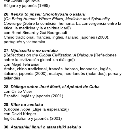
con Axinia Djourova
Búlgaro y japonés (1999)
26.
Kenko to jinsei: Shorobyoshi o kataru
(
On Being Human: Where Ethics, Medicine and Spirituality
Converge
[Sobre la condición humana: La convergencia entre la
ética, la medicina y la espiritualidad])
con René Simard y Gui Bourgeault
Chino tradicional, francés, inglés, italiano, japonés (2000),
portugués y vietnamita
27.
Nijuisseiki e no sentaku
(
Reflections on the Global Civilization: A Dialogue
[Reflexiones
sobre la civilización global: un diálogo])
con Majid Tehranian
Árabe, chino tradicional, francés, hebreo, indonesio, inglés,
italiano, japonés (2000), malayo, neerlandés (holandés), persa y
tailandés
28.
Diálogo sobre José Martí, el Apóstol de Cuba
con Cintio Vitier
Español, inglés y japonés (2001)
29.
Kibo no sentaku
(
Choose Hope
[Elige la esperanza])
con David Krieger
Inglés, italiano y japonés (2001)
30.
Atarashiki jinrui o atarashiki sekai o