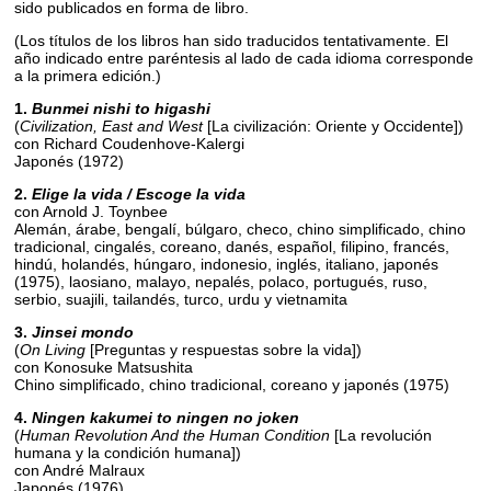
sido publicados en forma de libro.
(Los títulos de los libros han sido traducidos tentativamente. El
año indicado entre paréntesis al lado de cada idioma corresponde
a la primera edición.)
1.
Bunmei nishi to higashi
(
Civilization, East and West
[La civilización: Oriente y Occidente])
con Richard Coudenhove-Kalergi
Japonés (1972)
2.
Elige la vida / Escoge la vida
con Arnold J. Toynbee
Alemán, árabe, bengalí, búlgaro, checo, chino simplificado, chino
tradicional, cingalés, coreano, danés, español, filipino, francés,
hindú, holandés, húngaro, indonesio, inglés, italiano, japonés
(1975), laosiano, malayo, nepalés, polaco, portugués, ruso,
serbio, suajili, tailandés, turco, urdu y vietnamita
3.
Jinsei mondo
(
On Living
[Preguntas y respuestas sobre la vida])
con Konosuke Matsushita
Chino simplificado, chino tradicional, coreano y japonés (1975)
4.
Ningen kakumei to ningen no joken
(
Human Revolution And the Human Condition
[La revolución
humana y la condición humana])
con André Malraux
Japonés (1976)