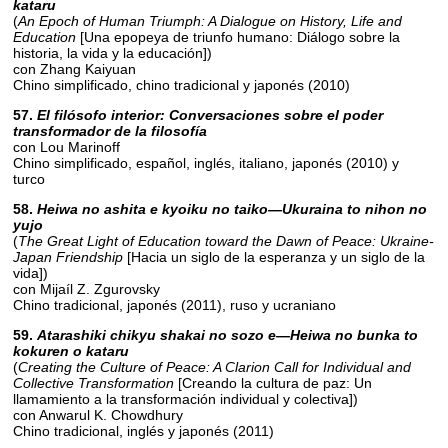
kataru
(
An Epoch of Human Triumph: A Dialogue on History, Life and
Education
[Una epopeya de triunfo humano: Diálogo sobre la
historia, la vida y la educación])
con Zhang Kaiyuan
Chino simplificado, chino tradicional y japonés (2010)
57.
El filósofo interior: Conversaciones sobre el poder
transformador de la filosofía
con Lou Marinoff
Chino simplificado, español, inglés, italiano, japonés (2010) y
turco
58.
Heiwa no ashita e kyoiku no taiko—Ukuraina to nihon no
yujo
(
The Great Light of Education toward the Dawn of Peace: Ukraine-
Japan Friendship
[Hacia un siglo de la esperanza y un siglo de la
vida])
con Mijaíl Z. Zgurovsky
Chino tradicional, japonés (2011), ruso y ucraniano
59.
Atarashiki chikyu shakai no sozo e—Heiwa no bunka to
kokuren o kataru
(
Creating the Culture of Peace: A Clarion Call for Individual and
Collective Transformation
[Creando la cultura de paz: Un
llamamiento a la transformación individual y colectiva])
con Anwarul K. Chowdhury
Chino tradicional, inglés y japonés (2011)