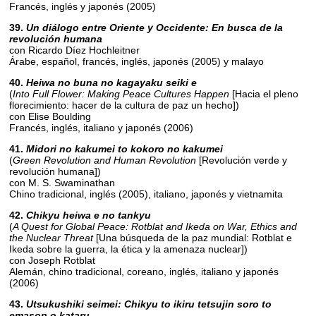
Francés, inglés y japonés (2005)
39.
Un diálogo entre Oriente y Occidente: En busca de la
revolución humana
con Ricardo Díez Hochleitner
Árabe, español, francés, inglés, japonés (2005) y malayo
40.
Heiwa no buna no kagayaku seiki e
(
Into Full Flower: Making Peace Cultures Happen
[Hacia el pleno
florecimiento: hacer de la cultura de paz un hecho])
con Elise Boulding
Francés, inglés, italiano y japonés (2006)
41.
Midori no kakumei to kokoro no kakumei
(
Green Revolution and Human Revolution
[Revolución verde y
revolución humana])
con M. S. Swaminathan
Chino tradicional, inglés (2005), italiano, japonés y vietnamita
42.
Chikyu heiwa e no tankyu
(
A Quest for Global Peace: Rotblat and Ikeda on War, Ethics and
the Nuclear Threat
[Una búsqueda de la paz mundial: Rotblat e
Ikeda sobre la guerra, la ética y la amenaza nuclear])
con Joseph Rotblat
Alemán, chino tradicional, coreano, inglés, italiano y japonés
(2006)
43.
Utsukushiki seimei: Chikyu to ikiru tetsujin soro to
emason o kataru