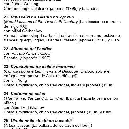
con Johan Galtung
Coreano, inglés, italiano, japonés (1995) y tailandés
21.
Nijusseiki no seishin no kyokun
(
Moral Lessons of the Twentieth Century
[Las lecciones morales
del siglo XX])
con Mijaíl Gorbachov
Alemán, chino simplificado, chino tradicional, coreano, esloveno,
francés, griego, inglés, islandés, italiano, japonés (1996) y ruso
22.
Alborada del Pacífico
con Patricio Aylwin Azócar
Español y japonés (1997)
23.
Kyuokujitsu no seiki o motomete
(
Compassionate Light in Asia: A Dialogue
[Diálogo sobre el
enfoque compasivo de Asia: un diálogo])
con Jin Yong
Chino simplificado, chino tradicional, inglés y japonés (1998)
24.
Kodomo no sekai
(
The Path to the Land of Children
[La ruta hacia la tierra de los
niños])
con Albert A. Likhanov
Chino simplificado, chino tradicional, japonés (1998) y ruso
25.
Utsukushiki shishi no tamashii
(
A Lion’s Heart
[La belleza del corazón del león])