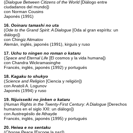
(
Dialogue Between Citizens of the World
[Diálogo entre
ciudadanos del mundo])
con Norman Cousins
Japonés (1991)
16.
Ooinaru tamashi no uta
(
Ode to the Grand Spirit: A Dialogue
[Oda al gran espíritu: un
diálogo])
con Chingiz Aitmatov
Alemán, inglés, japonés (1991), kirguís y ruso
17.
Uchu to ningen no roman o kataru
(
Space and Eternal Life
[El cosmos y la vida humana])
con Chandra Wickramasinghe
Francés, inglés, japonés (1992) y portugués
18.
Kagaku to shukyo
(
Science and Religion
[Ciencia y religión])
con Anatoli A. Logunov
Japonés (1994) y ruso
19.
Nijuisseiki no jinken o kataru
(
Human Rights in the Twenty-First Century: A Dialogue
[Derechos
humanos en el siglo XXI: un diálogo])
con Austregésilo de Athayde
Francés, inglés, japonés (1995) y portugués
20.
Heiwa e no sentaku
(
Choose Peace
[Escoge la paz])