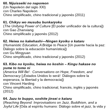
60.
Nijuisseiki no naporeon
(Un Napoleón del siglo XXI)
con Charles Napoleon
Chino simplificado, chino tradicional y japonés (2011)
61.
Chikyu wo musubu bunkaryoku
(
The Unifying Power of Culture
[El poder unificador de la cultura])
con Gao Zhanxiang
Chino simplificado y japonés (2012)
62.
Heiwa no kakehashi—Ningen kyoiku o kataru
(
Humanistic Education, A Bridge to Peace
[Un puente hacia la paz:
Diálogo sobre la educación humanística])
con Gu Mingyuan
Chino simplificado, chino tradicional y japonés (2012)
63.
Kibo no kyoiku, heiwa no koshin – Kingu hakase no
yume to tomo ni
(
America Will Be! : Conversations on Hope, Freedom, and
Democracy
[¡Estados Unidos lo será!: Diálogos sobre la
esperanza, la libertad y la democracia])
con Vincent Harding
Chino simplificado, chino tradicional, francés, inglés y japonés
(2012)
64.
Jazu to buppo, soshite jinsei o kataru
(
Reaching Beyond: Improvisations on Jazz, Buddhism, and a
Joyful Life
[Oda al espíritu humano: Diálogo sobre el
jazz
, la vida y