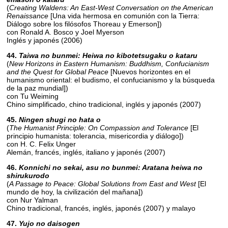
(
Creating Waldens: An East-West Conversation on the American
Renaissance
[Una vida hermosa en comunión con la Tierra:
Diálogo sobre los filósofos Thoreau y Emerson])
con Ronald A. Bosco y Joel Myerson
Inglés y japonés (2006)
44.
Taiwa no bunmei: Heiwa no kibotetsugaku o kataru
(
New Horizons in Eastern Humanism: Buddhism, Confucianism
and the Quest for Global Peace
[Nuevos horizontes en el
humanismo oriental: el budismo, el confucianismo y la búsqueda
de la paz mundial])
con Tu Weiming
Chino simplificado, chino tradicional, inglés y japonés (2007)
45.
Ningen shugi no hata o
(
The Humanist Principle: On Compassion and Tolerance
[El
principio humanista: tolerancia, misericordia y diálogo])
con H. C. Felix Unger
Alemán, francés, inglés, italiano y japonés (2007)
46.
Konnichi no sekai, asu no bunmei: Aratana heiwa no
shirukurodo
(
A Passage to Peace: Global Solutions from East and West
[El
mundo de hoy, la civilización del mañana])
con Nur Yalman
Chino tradicional, francés, inglés, japonés (2007) y malayo
47.
Yujo no daisogen