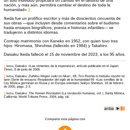
un solo individuo propiciará un cambio en el destino de una
nación, y más aún, permitirá cambiar el destino de toda la
humanidad».
3
Ikeda fue un prolífico escritor y más de doscientos cincuenta de
sus obras —que incluyen desde comentarios sobre el budismo
hasta ensayos biográficos, poesía e historias infantiles— se
tradujeron a distintos idiomas.
Contrajo matrimonio con Kaneko en 1952, con quien tuvo tres
hijos: Hiromasa, Shirohisa (fallecido en 1984) y Takahiro.
Daisaku Ikeda falleció el 15 de noviembre del 2023, a los 95 años.
1
Ikeda
, Daisaku: «Las simientes de la esperanza», artículo publicado en el
Japan
Times
, 8 de junio de 2006.
2
Ikeda
, Daisaku:
Zuihitsu Ningen seiki no hikari
, 69,
To'o Roshia ni mebuku myoho no
tane
(Serie de ensayos
Resplandor del siglo de la humanidad
69: «Las semillas de la
Ley Mística germinan en Rusia y en Europa oriental»)
Seikyo Shimbun
, 18 de febrero
de 2005, págs. 2-3.
3
Ikeda
, Daisaku:
The Human Revolution
(La revolución humana), vol. I, Santa Mónica,
California: World Tribune Press, 2004, pág. viii.
Comparte esta página con