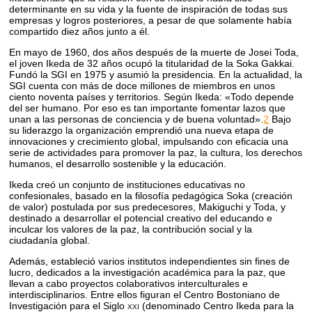
determinante en su vida y la fuente de inspiración de todas sus
empresas y logros posteriores, a pesar de que solamente había
compartido diez años junto a él.
En mayo de 1960, dos años después de la muerte de Josei Toda,
el joven Ikeda de 32 años ocupó la titularidad de la Soka Gakkai.
Fundó la SGI en 1975 y asumió la presidencia. En la actualidad, la
SGI cuenta con más de doce millones de miembros en unos
ciento noventa países y territorios. Según Ikeda: «Todo depende
del ser humano. Por eso es tan importante fomentar lazos que
unan a las personas de conciencia y de buena voluntad».
2
Bajo
su liderazgo la organización emprendió una nueva etapa de
innovaciones y crecimiento global, impulsando con eficacia una
serie de actividades para promover la paz, la cultura, los derechos
humanos, el desarrollo sostenible y la educación.
Ikeda creó un conjunto de instituciones educativas no
confesionales, basado en la filosofía pedagógica Soka (creación
de valor) postulada por sus predecesores, Makiguchi y Toda, y
destinado a desarrollar el potencial creativo del educando e
inculcar los valores de la paz, la contribución social y la
ciudadanía global.
Además, estableció varios institutos independientes sin fines de
lucro, dedicados a la investigación académica para la paz, que
llevan a cabo proyectos colaborativos interculturales e
interdisciplinarios. Entre ellos figuran el Centro Bostoniano de
Investigación para el Siglo
xxi
(denominado Centro Ikeda para la