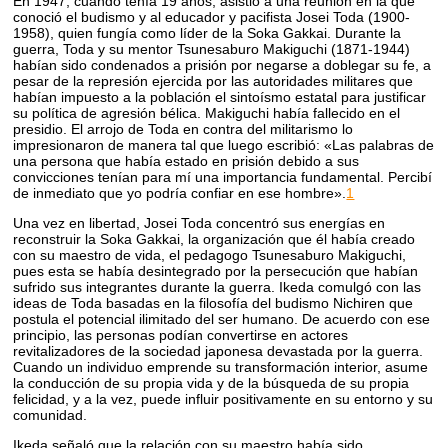
En 1947, cuando tenía 19 años, asistió a una reunión en la que
conoció el budismo y al educador y pacifista Josei Toda (1900-
1958), quien fungía como líder de la Soka Gakkai. Durante la
guerra, Toda y su mentor Tsunesaburo Makiguchi (1871-1944)
habían sido condenados a prisión por negarse a doblegar su fe, a
pesar de la represión ejercida por las autoridades militares que
habían impuesto a la población el sintoísmo estatal para justificar
su política de agresión bélica. Makiguchi había fallecido en el
presidio. El arrojo de Toda en contra del militarismo lo
impresionaron de manera tal que luego escribió: «Las palabras de
una persona que había estado en prisión debido a sus
convicciones tenían para mí una importancia fundamental. Percibí
de inmediato que yo podría confiar en ese hombre».
1
Una vez en libertad, Josei Toda concentró sus energías en
reconstruir la Soka Gakkai, la organización que él había creado
con su maestro de vida, el pedagogo Tsunesaburo Makiguchi,
pues esta se había desintegrado por la persecución que habían
sufrido sus integrantes durante la guerra. Ikeda comulgó con las
ideas de Toda basadas en la filosofía del budismo Nichiren que
postula el potencial ilimitado del ser humano. De acuerdo con ese
principio, las personas podían convertirse en actores
revitalizadores de la sociedad japonesa devastada por la guerra.
Cuando un individuo emprende su transformación interior, asume
la conducción de su propia vida y de la búsqueda de su propia
felicidad, y a la vez, puede influir positivamente en su entorno y su
comunidad.
Ikeda señaló que la relación con su maestro había sido