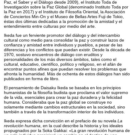
Paz, el Saber y el Diálogo desde 2009), el Instituto Toda de
Investigación sobre la Paz Global (denominado Instituto Toda por
la Paz en 2017) y el Instituto de Filosofía Oriental, la Asociación
de Conciertos Min-On y el Museo de Bellas Artes Fuji de Tokio,
éstas dos últimas dedicadas a la promoción de la amistad y el
entendimiento entre culturas por medio del arte.
Ikeda fue un ferviente promotor del diálogo y del intercambio
cultural como medio para consolidar la paz y construir lazos de
confianza y amistad entre individuos y pueblos, a pesar de las
diferencias y los conflictos que puedan existir. Desde la década de
1970, sostuvo encuentros de diálogo con eruditos y
personalidades de los más diversos ámbitos, tales como el
cultural, educativo, científico, político y religioso, en el afán de
encontrar puntos afines que puedan resolver los problemas que
afronta la humanidad. Más de ochenta de estos diálogos han sido
publicados en forma de libro.
El pensamiento de Daisaku Ikeda se basaba en los principios
humanistas de la filosofía budista que proclama el valor supremo
de la vida, esenciales para crear la paz duradera y la felicidad
humana. Consideraba que la paz global se construye no
solamente mediante cambios estructurales en la sociedad, sino
también a través de la transformación interior de los individuos.
Ikeda expresa dicha convicción en el prefacio de su novela
La
revolución humana
, en la cual describe la historia y los ideales
propugnados por la Soka Gakkai: «La gran revolución humana de