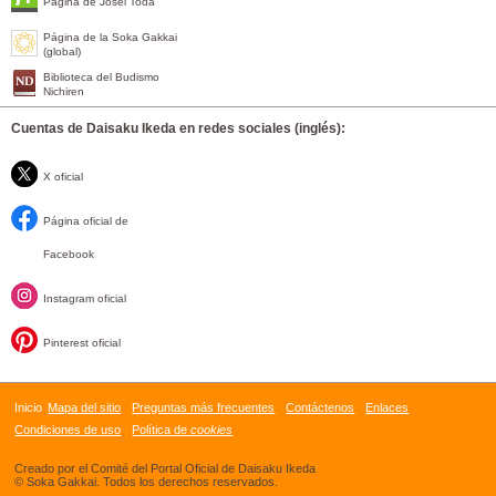
Página de Josei Toda
Página de la Soka Gakkai
(global)
Biblioteca del Budismo
Nichiren
Cuentas de Daisaku Ikeda en redes sociales (inglés):
X oficial
Página oficial de
Facebook
Instagram oficial
Pinterest oficial
Inicio
Mapa del sitio
Preguntas más frecuentes
Contáctenos
Enlaces
Condiciones de uso
Política de
cookies
Creado por el Comité del Portal Oficial de Daisaku Ikeda
© Soka Gakkai. Todos los derechos reservados.