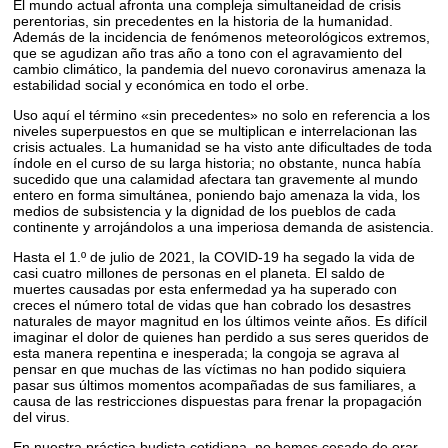
El mundo actual afronta una compleja simultaneidad de crisis
perentorias, sin precedentes en la historia de la humanidad.
Además de la incidencia de fenómenos meteorológicos extremos,
que se agudizan año tras año a tono con el agravamiento del
cambio climático, la pandemia del nuevo coronavirus amenaza la
estabilidad social y económica en todo el orbe.
Uso aquí el término «sin precedentes» no solo en referencia a los
niveles superpuestos en que se multiplican e interrelacionan las
crisis actuales. La humanidad se ha visto ante dificultades de toda
índole en el curso de su larga historia; no obstante, nunca había
sucedido que una calamidad afectara tan gravemente al mundo
entero en forma simultánea, poniendo bajo amenaza la vida, los
medios de subsistencia y la dignidad de los pueblos de cada
continente y arrojándolos a una imperiosa demanda de asistencia.
Hasta el 1.º de julio de 2021, la COVID-19 ha segado la vida de
casi cuatro millones de personas en el planeta. El saldo de
muertes causadas por esta enfermedad ya ha superado con
creces el número total de vidas que han cobrado los desastres
naturales de mayor magnitud en los últimos veinte años. Es difícil
imaginar el dolor de quienes han perdido a sus seres queridos de
esta manera repentina e inesperada; la congoja se agrava al
pensar en que muchas de las víctimas no han podido siquiera
pasar sus últimos momentos acompañadas de sus familiares, a
causa de las restricciones dispuestas para frenar la propagación
del virus.
En nuestra práctica budista cotidiana, no hemos cesado de orar