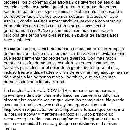
globales, los problemas que afrontan los diversos países o las
complejas circunstancias que abruman a la gente, debemos
seguir bregando juntos por eliminar el sufrimiento innecesario y
por superar las divisiones que nos separan. Basados en este
espíritu, continuaremos estrechando los nexos de cooperación
para establecer sinergias con otras organizaciones no
gubernamentales (ONG) y con movimientos de inspiración
religiosa que tengan valores afines, en busca de salidas a los
retos globales.
En cierto sentido, la historia humana es una serie ininterrumpida
de amenazas; desde esta perspectiva, tal vez sea inevitable tener
que seguir enfrentando problemas diversos. Con más razón
entonces, es fundamental construir resistentes basamentos
sociales para eliminar el dolor de la gente, de manera tal que,
incluso frente a dificultades o crisis de enorme magnitud, jamás se
deje atrás a las personas más vulnerables, que son las más
damnificadas ante la adversidad.
En la actual crisis de la COVID-19, que nos impone normas
preventivas de distanciamiento físico, se vuelve más difícil aún
discernir las condiciones en que viven los semejantes. No puedo
sino sentir que los movimientos y las organizaciones de
inspiración religiosa tienen una importante función que cumplir a
la hora de apoyar y mantener en foco el rumbo primordial:
reconocer que todos somos congéneres e integrantes de una
misma comunidad humana y de que coexistimos en la misma
Tierra.