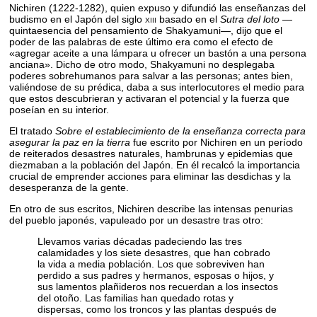
Nichiren (1222-1282), quien expuso y difundió las enseñanzas del
budismo en el Japón del siglo
xiii
basado en el
Sutra del loto
—
quintaesencia del pensamiento de Shakyamuni—, dijo que el
poder de las palabras de este último era como el efecto de
«agregar aceite a una lámpara u ofrecer un bastón a una persona
anciana». Dicho de otro modo, Shakyamuni no desplegaba
poderes sobrehumanos para salvar a las personas; antes bien,
valiéndose de su prédica, daba a sus interlocutores el medio para
que estos descubrieran y activaran el potencial y la fuerza que
poseían en su interior.
El tratado
Sobre el establecimiento de la enseñanza correcta para
asegurar la paz en la tierra
fue escrito por Nichiren en un período
de reiterados desastres naturales, hambrunas y epidemias que
diezmaban a la población del Japón. En él recalcó la importancia
crucial de emprender acciones para eliminar las desdichas y la
desesperanza de la gente.
En otro de sus escritos, Nichiren describe las intensas penurias
del pueblo japonés, vapuleado por un desastre tras otro:
Llevamos varias décadas padeciendo las tres
calamidades y los siete desastres, que han cobrado
la vida a media población. Los que sobreviven han
perdido a sus padres y hermanos, esposas o hijos, y
sus lamentos plañideros nos recuerdan a los insectos
del otoño. Las familias han quedado rotas y
dispersas, como los troncos y las plantas después de