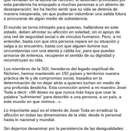
esta pandemia ha empujado a muchas personas a un abismo de
desesperación; les ha hecho sentir que su vida se detenía de
manera inesperada, sin que pudieran vislumbrar una salida futura
o procurarse de algún medio de subsistencia.
El mundo se torna inhóspito para quienes, hallándose en este
estado, deben afrontar su aflicción en soledad, sin el apoyo de
una red de seguridad social o de vínculos humanos. Pero, a mi
entender, basta con que otra persona repare en su situación y
salga a su encuentro, basta con que alguien ilumine sus
circunstancias con una atenta y cálida luz, para que puedan
armarse de entereza, recuperen el sentido de su dignidad y
reconstruyan su vida.
Los miembros de la SGI, herederos del legado espiritual de
Nichiren, hemos mantenido en 192 países y territorios nuestra
práctica de fe y de compromiso social, basados en la
determinación de no dejar atrás a quienes luchan en medio de
una profunda desdicha. Esta convicción animó a mi maestro Josei
Toda a decir: «Mi deseo es que nunca más haya que usar la
palabra “sufrimiento” para describir a una persona, a un país, a
este mundo en que vivimos...».
Lo importante aquí es el interés de Josei Toda en erradicar la
aflicción en todas las dimensiones de la vida: desde lo personal
hasta lo nacional y mundial.
Sin dejarnos desanimar por la persistencia de las desigualdades