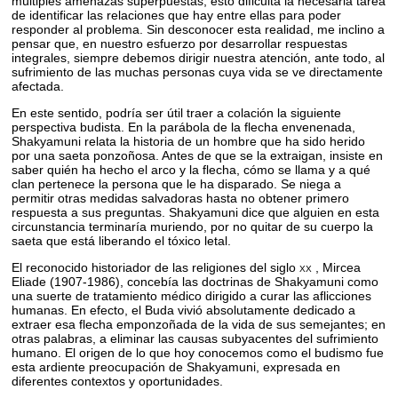
múltiples amenazas superpuestas; esto dificulta la necesaria tarea
de identificar las relaciones que hay entre ellas para poder
responder al problema. Sin desconocer esta realidad, me inclino a
pensar que, en nuestro esfuerzo por desarrollar respuestas
integrales, siempre debemos dirigir nuestra atención, ante todo, al
sufrimiento de las muchas personas cuya vida se ve directamente
afectada.
En este sentido, podría ser útil traer a colación la siguiente
perspectiva budista. En la parábola de la flecha envenenada,
Shakyamuni relata la historia de un hombre que ha sido herido
por una saeta ponzoñosa. Antes de que se la extraigan, insiste en
saber quién ha hecho el arco y la flecha, cómo se llama y a qué
clan pertenece la persona que le ha disparado. Se niega a
permitir otras medidas salvadoras hasta no obtener primero
respuesta a sus preguntas. Shakyamuni dice que alguien en esta
circunstancia terminaría muriendo, por no quitar de su cuerpo la
saeta que está liberando el tóxico letal.
El reconocido historiador de las religiones del siglo
xx
, Mircea
Eliade (1907-1986), concebía las doctrinas de Shakyamuni como
una suerte de tratamiento médico dirigido a curar las aflicciones
humanas. En efecto, el Buda vivió absolutamente dedicado a
extraer esa flecha emponzoñada de la vida de sus semejantes; en
otras palabras, a eliminar las causas subyacentes del sufrimiento
humano. El origen de lo que hoy conocemos como el budismo fue
esta ardiente preocupación de Shakyamuni, expresada en
diferentes contextos y oportunidades.