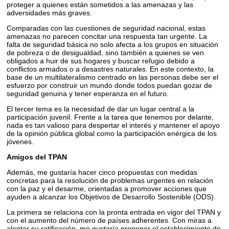
proteger a quienes están sometidos a las amenazas y las
adversidades más graves.
Comparadas con las cuestiones de seguridad nacional, estas
amenazas no parecen concitar una respuesta tan urgente. La
falta de seguridad básica no solo afecta a los grupos en situación
de pobreza o de desigualdad, sino también a quienes se ven
obligados a huir de sus hogares y buscar refugio debido a
conflictos armados o a desastres naturales. En este contexto, la
base de un multilateralismo centrado en las personas debe ser el
esfuerzo por construir un mundo donde todos puedan gozar de
seguridad genuina y tener esperanza en el futuro.
El tercer tema es la necesidad de dar un lugar central a la
participación juvenil. Frente a la tarea que tenemos por delante,
nada es tan valioso para despertar el interés y mantener el apoyo
de la opinión pública global como la participación enérgica de los
jóvenes.
Amigos del TPAN
Además, me gustaría hacer cinco propuestas con medidas
concretas para la resolución de problemas urgentes en relación
con la paz y el desarme, orientadas a promover acciones que
ayuden a alcanzar los Objetivos de Desarrollo Sostenible (ODS).
La primera se relaciona con la pronta entrada en vigor del TPAN y
con el aumento del número de países adherentes. Con miras a
alentar su ratificación, me gustaría proponer el establecimiento de