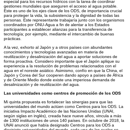
especial para los recursos hídricos con la tarea de coordinar
gestiones mundiales que aseguren el acceso al agua potable.
Este es uno de los ejes clave de los ODS, de importancia crucial
para proteger la vida, la subsistencia y la dignidad de todas las
personas. Este representante trabajaría junto con los organismos
coordinados por ONU-Agua a fin de alentar a los Estados
participantes a establecer alianzas para la transferencia de
tecnología; por ejemplo, mediante el intercambio de buenas
prácticas.
A la vez, exhorto al Japón y a otros países con abundantes
conocimientos y tecnologías avanzadas en materia de
reutilización y desalinización del agua a aportar soluciones de
forma proactiva. Considero importante que el Japón aplique su
experiencia a la resolución de problemas relacionados con el
agua en el noreste asiático. Asimismo, confío en que la China, el
Japón y Corea del Sur cooperen dando apoyo a países de África
y de Oriente Medio donde existe una imperiosa demanda de
desalinización y de reutilización del agua.
Las universidades como centros de promoción de los ODS
Mi quinta propuesta es fortalecer las sinergias para que las
universidades del mundo actúen como Centros para los ODS. La
iniciativa Impacto Académico de las Naciones Unidas (UNAI,
según siglas en inglés), creada hace nueve años, vincula a más
de 1300 instituciones de unos 140 países. En octubre de 2018, la
UNAI anunció que había designado Centros para los ODS a
diecisiete universidades del mundo, cada una de las cuales se