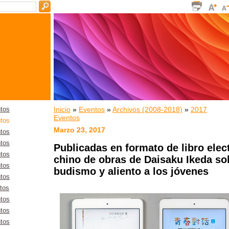
Inicio
»
Eventos
»
Archivos (2008-2018)
»
2017
tos
Eventos
tos
Marzo 23, 2017
tos
tos
Publicadas en formato de libro elec
tos
chino de obras de Daisaku Ikeda sob
tos
budismo y aliento a los jóvenes
tos
tos
tos
tos
tos