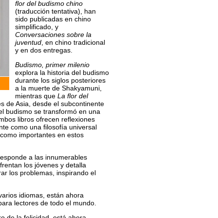
flor del budismo chino
(traducción tentativa), han
sido publicadas en chino
simplificado, y
Conversaciones sobre la
juventud
, en chino tradicional
y en dos entregas.
Budismo, primer milenio
explora la historia del budismo
durante los siglos posteriores
a la muerte de Shakyamuni,
mientras que
La flor del
és de Asia, desde el subcontinente
e el budismo se transformó en una
mbos libros ofrecen reflexiones
nte como una filosofía universal
 como importantes en estos
 responde a las innumerables
rentan los jóvenes y detalla
r los problemas, inspirando el
 varios idiomas, están ahora
 para lectores de todo el mundo.
o de la felicidad, está ahora