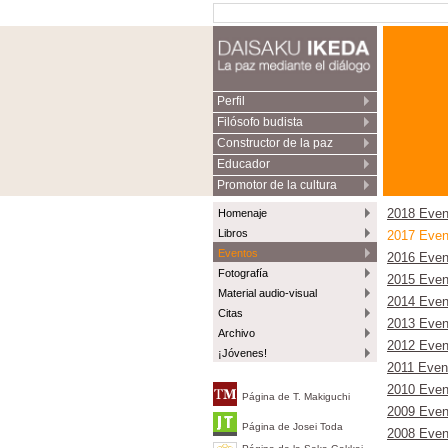
Perfil
Filósofo budista
Constructor de la paz
Educador
Promotor de la cultura
Homenaje
2018 Even
Libros
2017 Even
Eventos
2016 Even
Fotografía
2015 Even
Material audio-visual
2014 Even
Citas
2013 Even
Archivo
2012 Even
¡Jóvenes!
2011 Even
2010 Even
Página de T. Makiguchi
2009 Even
Página de Josei Toda
2008 Even