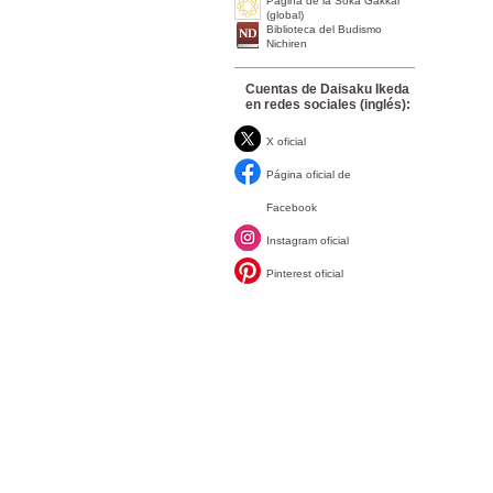
Página de la Soka Gakkai
(global)
Biblioteca del Budismo
Nichiren
Cuentas de Daisaku Ikeda
en redes sociales (inglés):
X oficial
Página oficial de
Facebook
Instagram oficial
Pinterest oficial