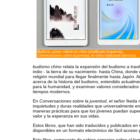
Budismo, primer milenio
en chino simplificado (izquierda);
Conversaciones sobre la juventud
, en chino tradicional (derecha)
budismo chino
relata la expansión del budismo a trav
indio - la tierra de su nacimiento- hasta China, dond
religión mundial para llegar finalmente hasta Japón. A
acerca de la historia del budismo, extendido actualme
para la humanidad, y examinan valores considerados
tiempos modernos.
En
Conversaciones sobre la juventud
, el señor Ikeda
inquietudes y duras realidades que universalmente enf
maneras prácticas para que los jóvenes puedan supera
valor y la esperanza en sus vidas.
Estos libros, que han sido traducidos y publicados en
disponibles en un formato electrónico de fácil acceso
Este libro, compuesto de sabios consejos sobre el logr