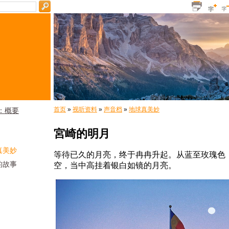
首页
»
视听资料
»
声音档
»
地球真美妙
：概要
宮崎的明月
真美妙
等待已久的月亮，终于冉冉升起。从蓝至玫瑰色
的故事
空，当中高挂着银白如镜的月亮。