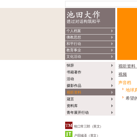
个人档案
佛教思想
和平行动
教育事业
文化活动
悼辞
视听资料
书籍著作
视频
活动
声音档
摄影作品
地球
视听资料
希望
箴言
资料库
青年展开行动
牧口常三郎（英文）
户田城圣（英文）