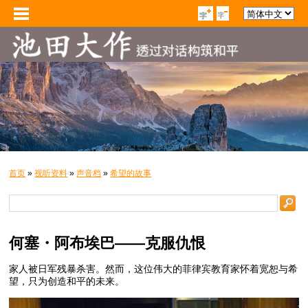
首页
»
视听资料
»
声音档
»
希望的故事
何塞・阿布埃巴——克服仇恨
家人被日军残暴杀害。然而，这位伟大的菲律宾教育家怀着宽恕与希
望，只为创造和平的未来。