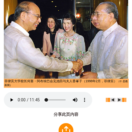
菲律宾大学校长何塞・阿布埃巴会见池田与夫人香峯子（1998年2月，菲律宾）
（© 圣教
新闻）
分享此页内容