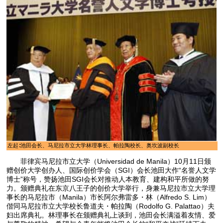
左起∶池田会长、马尼拉市立大学林理事长、帕拉陶校长、奥坎波副校长
菲律宾马尼拉市立大学（Universidad de Manila）10月11日颁
赠创价大学创办人、国际创价学会（SGI）会长池田大作“名誉人文学
博士”称号，赞扬池田SGI会长对推动人本教育、建构和平所做的努
力。颁赠典礼在东京八王子的创价大学举行，身兼马尼拉市立大学理
事长的马尼拉市（Manila）市长阿尔弗雷多・林（Alfredo S. Lim）
偕同马尼拉市立大学校长鲁道夫・帕拉陶（Rodolfo G. Palattao）夫
妇出席典礼。林理事长在颁赠典礼上谈到，池田会长满溢着友情、爱