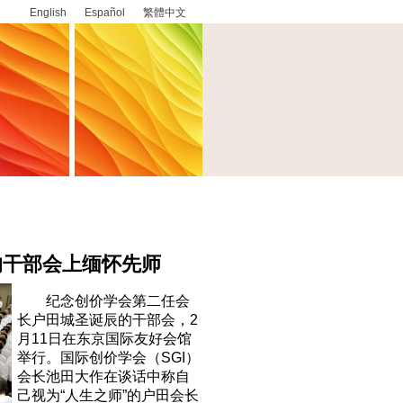
English
Español
繁體中文
的干部会上缅怀先师
纪念创价学会第二任会
长户田城圣诞辰的干部会，2
月11日在东京国际友好会馆
举行。国际创价学会（SGI）
会长池田大作在谈话中称自
己视为“人生之师”的户田会长