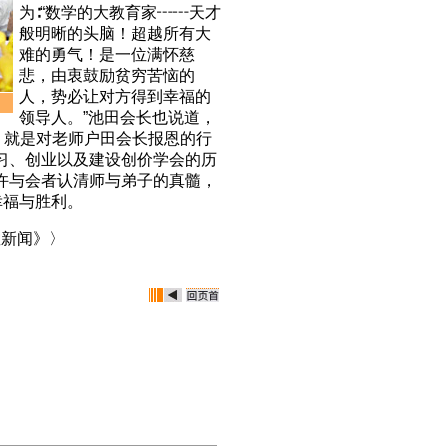
为∶“数学的大教育家┅┅天才
般明晰的头脑！超越所有大
难的勇气！是一位满怀慈
悲，由衷鼓励贫穷苦恼的
人，势必让对方得到幸福的
领导人。”池田会长也说道，
，就是对老师户田会长报恩的行
习、创业以及建设创价学会的历
许与会者认清师与弟子的真髓，
幸福与胜利。
教新闻》〉