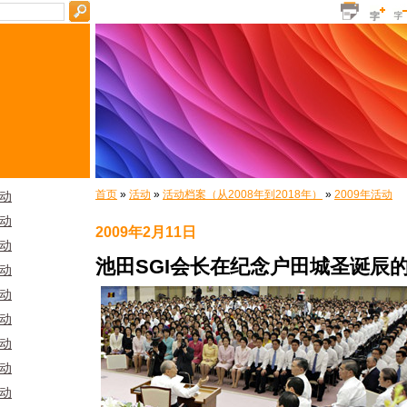
首页
»
活动
»
活动档案（从2008年到2018年）
»
2009年活动
活动
活动
2009年2月11日
活动
池田SGI会长在纪念户田城圣诞辰
活动
活动
活动
活动
活动
活动