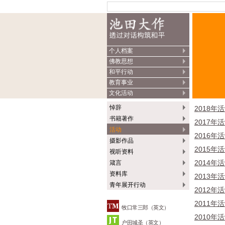
个人档案
佛教思想
和平行动
教育事业
文化活动
悼辞
2018年
书籍著作
2017年
活动
2016年
摄影作品
2015年
视听资料
2014年
箴言
资料库
2013年
青年展开行动
2012年
2011年
牧口常三郎（英文）
2010年
户田城圣（英文）