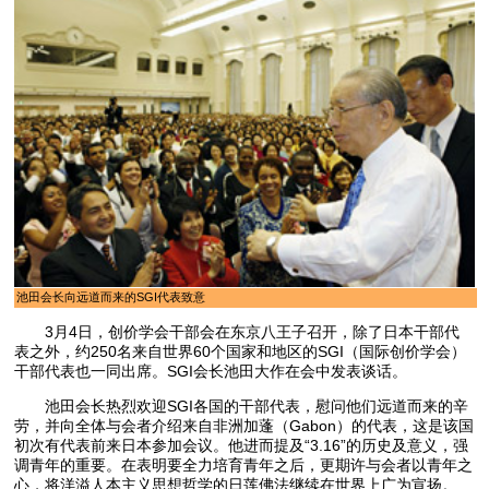
池田会长向远道而来的SGI代表致意
3月4日，创价学会干部会在东京八王子召开，除了日本干部代
表之外，约250名来自世界60个国家和地区的SGI（国际创价学会）
干部代表也一同出席。SGI会长池田大作在会中发表谈话。
池田会长热烈欢迎SGI各国的干部代表，慰问他们远道而来的辛
劳，并向全体与会者介绍来自非洲加蓬（Gabon）的代表，这是该国
初次有代表前来日本参加会议。他进而提及“3.16”的历史及意义，强
调青年的重要。在表明要全力培育青年之后，更期许与会者以青年之
心，将洋溢人本主义思想哲学的日莲佛法继续在世界上广为宣扬。