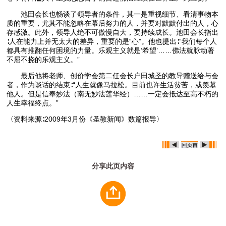
池田会长也畅谈了领导者的条件，其一是重视细节、看清事物本
质的重要，尤其不能忽略在幕后努力的人，并要对默默付出的人，心
存感激。此外，领导人绝不可傲慢自大，要持续成长。池田会长指出
∶人在能力上并无太大的差异，重要的是“心”。他也提出∶“我们每个人
都具有推翻任何困境的力量。乐观主义就是‘希望’……佛法就脉动著
不屈不挠的乐观主义。”
最后他将老师、创价学会第二任会长户田城圣的教导赠送给与会
者，作为谈话的结束∶“人生就像马拉松。目前也许生活贫苦，或羡慕
他人。但是信奉妙法（南无妙法莲华经）……一定会抵达至高不朽的
人生幸福终点。”
〈资料来源∶2009年3月份《圣教新闻》数篇报导〉
分享此页内容