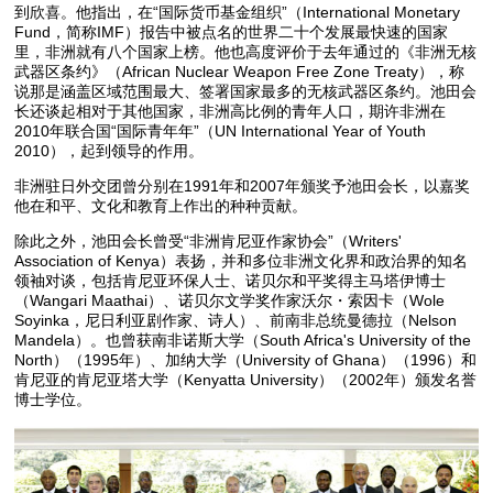
到欣喜。他指出，在“国际货币基金组织”（International Monetary
Fund，简称IMF）报告中被点名的世界二十个发展最快速的国家
里，非洲就有八个国家上榜。他也高度评价于去年通过的《非洲无核
武器区条约》（African Nuclear Weapon Free Zone Treaty），称
说那是涵盖区域范围最大、签署国家最多的无核武器区条约。池田会
长还谈起相对于其他国家，非洲高比例的青年人口，期许非洲在
2010年联合国“国际青年年”（UN International Year of Youth
2010），起到领导的作用。
非洲驻日外交团曾分别在1991年和2007年颁奖予池田会长，以嘉奖
他在和平、文化和教育上作出的种种贡献。
除此之外，池田会长曾受“非洲肯尼亚作家协会”（Writers'
Association of Kenya）表扬，并和多位非洲文化界和政治界的知名
领袖对谈，包括肯尼亚环保人士、诺贝尔和平奖得主马塔伊博士
（Wangari Maathai）、诺贝尔文学奖作家沃尔・索因卡（Wole
Soyinka，尼日利亚剧作家、诗人）、前南非总统曼德拉（Nelson
Mandela）。也曾获南非诺斯大学（South Africa's University of the
North）（1995年）、加纳大学（University of Ghana）（1996）和
肯尼亚的肯尼亚塔大学（Kenyatta University）（2002年）颁发名誉
博士学位。