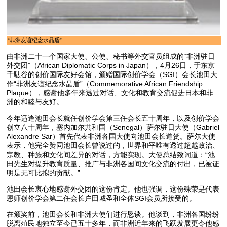
“非洲友谊纪念水晶盾”
由非洲二十一个国家大使、公使、秘书等外交官员组成的“非洲驻日
外交团”（African Diplomatic Corps in Japan），4月26日，于东京
千駄谷的创价国际友好会馆，颁赠国际创价学会（SGI）会长池田大
作“非洲友谊纪念水晶盾”（Commemorative African Friendship
Plaque），感谢他多年来透过对话、文化和教育交流促进日本和非
洲的和睦与友好。
今年适逢池田会长就任创价学会第三任会长五十周年，以及创价学会
创立八十周年，塞内加尔共和国（Senegal）萨尔驻日大使（Gabriel
Alexandre Sar）首先代表非洲各国大使向池田会长道贺。萨尔大使
表示，他完全赞同池田会长曾说过的，世界和平唯有透过超越政治、
宗教、种族和文化间差异的对话，方能实现。大使总结致词道：“池
田先生对提升教育质量、推广与非洲各国间文化交流的付出，已被证
明是无可比拟的贡献。”
池田会长衷心地感谢外交团的这份肯定。他也强调，这份殊荣是代表
恩师创价学会第二任会长户田城圣和全体SGI会员所接受的。
在颁奖前，池田会长和非洲大使们进行恳谈。他谈到，非洲各国纷纷
脱离殖民地独立至今已五十多年，而非洲近年来的飞跃发展更令他感