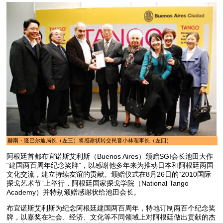
赫南・隆巴尔迪局长（左三）将感谢状转交民音小林理事长（左四）
阿根廷首都布宜诺斯艾利斯（Buenos Aires）颁赠SGI会长池田大作
“建国两百周年纪念奖牌”，以感谢他多年来为推动日本和阿根廷两国
文化交流，建立持续友谊的贡献。颁赠仪式在8月26日的“2010国际
探戈艺术节”上举行，阿根廷国家探戈学院（National Tango
Academy）并特别颁赠感谢状给池田会长。
布宜诺斯艾利斯为纪念阿根廷建国两百周年，特地订制两百个纪念奖
牌，以嘉奖在社会、经济、文化等不同领域上对阿根廷做出贡献的杰