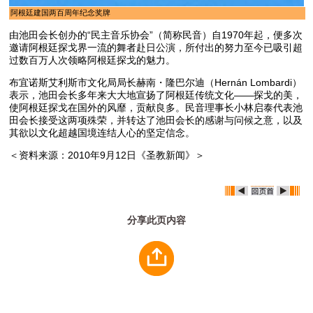
阿根廷建国两百周年纪念奖牌
由池田会长创办的“民主音乐协会”（简称民音）自1970年起，便多次
邀请阿根廷探戈界一流的舞者赴日公演，所付出的努力至今已吸引超
过数百万人次领略阿根廷探戈的魅力。
布宜诺斯艾利斯市文化局局长赫南・隆巴尔迪（Hernán Lombardi）
表示，池田会长多年来大大地宣扬了阿根廷传统文化——探戈的美，
使阿根廷探戈在国外的风靡，贡献良多。民音理事长小林启泰代表池
田会长接受这两项殊荣，并转达了池田会长的感谢与问候之意，以及
其欲以文化超越国境连结人心的坚定信念。
＜资料来源：2010年9月12日《圣教新闻》＞
分享此页内容