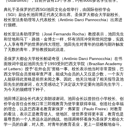
（Guarulhos），目前开设有13个学系，约有5000多名学生在学。
典礼于圣保罗的巴西SGI池田文化会馆举行，由国际创价学会
（SGI）副会长池田博正代表父亲出席。圣保罗大都会大学副校长、
校长室法务助理等人代表校长（Antônio Darci Pannocchia）出席进
行颁赠。
校长室法务助理罗恰（José Fernando Rocha）教授表示，池田先生
和甘地和马丁・路德・金博士一样，怀有消弭冲突和世间悲惨，实践
人人享有尊严的世界的伟大理想。池田先生对青年的信赖与期许触发
了无数的青年，罗恰教授如此说道。
圣保罗大都会大学校长帕诺奇亚（Antônio Darci Pannocchia）在书
面致词中提起池田先生于1993受到巴西文学院（Brazilian Academy
of Letters）授予“在外会员”资格一事。校长表示他当时非常震惊，巴
西文学院会员资格审查严谨，能成为会员的人又仅是少数，一个东方
人能获得此资格是前所未闻之事。因此，他关注地读了相关报导及池
田先生的致谢词，在大受感动之下决定该大学定要向池田先生学习，
为今天的颁赠埋下种子。
池田博正副会长代表父亲朗读谢词。池田会长以曾担任小学校长、创
价学会首任会长牧口常三郎视教育为使学童获得幸福、创造社会幸福
的理念，以及巴西著名教育家保罗・弗莱雷（Paulo Freire）对教育
的看法，表示正是教育使人、使地区、使世界变得更丰富，教育也是
最尊贵的一个人类远永远的挑战。他强调将怀着身为圣保罗大都会大
学一员的自豪，对人类、对青年的教育圣业，更上一层楼般地奋斗。