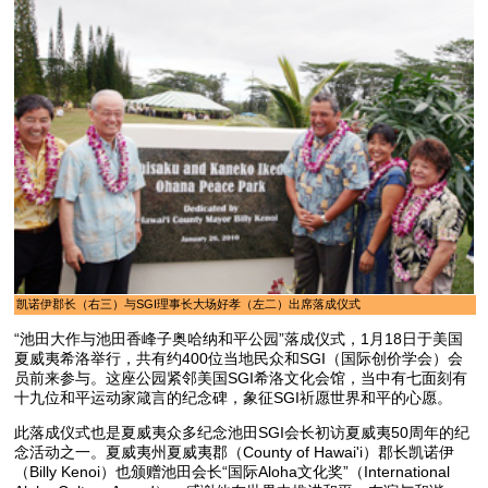
凯诺伊郡长（右三）与SGI理事长大场好孝（左二）出席落成仪式
“池田大作与池田香峰子奥哈纳和平公园”落成仪式，1月18日于美国
夏威夷希洛举行，共有约400位当地民众和SGI（国际创价学会）会
员前来参与。这座公园紧邻美国SGI希洛文化会馆，当中有七面刻有
十九位和平运动家箴言的纪念碑，象征SGI祈愿世界和平的心愿。
此落成仪式也是夏威夷众多纪念池田SGI会长初访夏威夷50周年的纪
念活动之一。夏威夷州夏威夷郡（County of Hawai'i）郡长凯诺伊
（Billy Kenoi）也颁赠池田会长“国际Aloha文化奖”（International