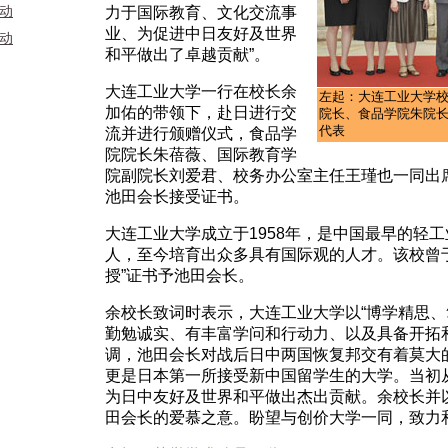
活动
力于国际教育、文化交流事
业、为促进中日友好及世界
活动
和平做出了卓越贡献”。
大连工业大学一行在校长余
左起：大连工业大学
加佑的带领下，赴日进行交
院长、食品学院朱院
代表
流并进行颁赠仪式，食品学
院院长朱蓓薇、国际教育学
院副院长刘爱君、校务办公室主任王瑾也一同出
池田会长接受证书。
大连工业大学成立于1958年，是中国最早的轻
人，至今培育出众多具有国际观的人才。该校曾于20
授”证书予池田会长。
余校长致词时表示，大连工业大学以“博学精思、
勤勉诚实、有丰富学问和行动力、以及具备开拓
调，池田会长对战后日中两国恢复邦交有着莫大
更是日本第一所接受新中国留学生的大学。当初
为日中友好及世界和平做出杰出贡献。余校长并以
田会长的爱慕之意。盼望与创价大学一同，致力