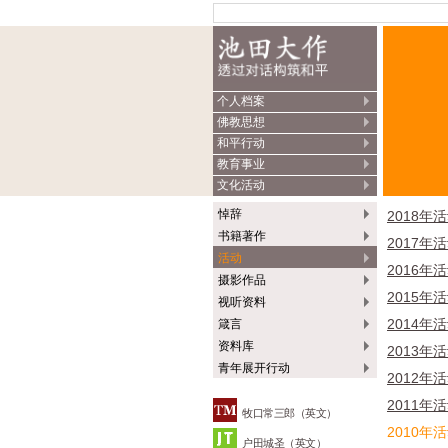
个人档案
佛教思想
和平行动
教育事业
文化活动
悼辞
2018年
书籍著作
2017年
活动
2016年
摄影作品
2015年
视听资料
2014年
箴言
资料库
2013年
青年展开行动
2012年
2011年
牧口常三郎（英文）
2010年
户田城圣（英文）