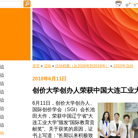
首页
»
活动
»
活动档案（从2008年到2018年）
»
2010年活动
活动
活动
2010年6月11日
活动
创价大学创办人荣获中国大连工业大
活动
活动
6月11日，创价大学创办人、
活动
国际创价学会（SGI）会长池
田大作，荣获中国辽宁省“大
活动
连工业大学”颁发“国际教育贡
活动
献奖”。关于获奖的原因，证
活动
书上写道：“长期以来积极致