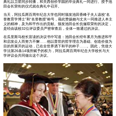
典礼以卫星同步转播，和关西创价学园的毕业典礼一同进行。授予池
田会长荣衔的仪式就在典礼中召开。
当天，阿拉瓜两百周年纪念大学也同时颁发池田香峰子夫人该校“名
誉教育学博士”和“名誉教授”称号，藉此赞扬她与丈夫一同推进人本主
义的精神，及为和平作出的贡献。颁发池田会长伉俪双荣衔的决定，
是经由该校32位评议委员严密审查后，全体一致通过的决议。
在瓜里斯马校长宣读的决议书中写道：池田会长经年累月为推进和平
和启发众人而努力不懈……他以普世的哲学理念为基础、创造价值为
目的所展开的运动，已在全世界洒下和平的种子……。因此，凭借大
学法第26条14项所赋予的权力，阿拉瓜两百周年纪念大学校长与大
学评议会共同做出这个决议。