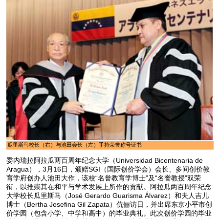
瓜里斯马校长（右）与池田会长（左）手持荣誉称号证书
委内瑞拉阿拉瓜两百周年纪念大学（Universidad Bicentenaria de
Aragua），3月16日，颁赠SGI（国际创价学会）会长、多间创价教
育学府创办人池田大作，该校“名誉教育学博士”及“名誉教授”双荣
衔，以推崇其在和平与学术发展上所作的贡献。阿拉瓜两百周年纪念
大学校长瓜里斯马（José Gerardo Guarisma Álvarez）和夫人吉儿
博士（Bertha Josefina Gil Zapata）伉俪访日，并出席东京小平市创
价学园（包含小学、中学和高中）的毕业典礼。此次创价学园的毕业