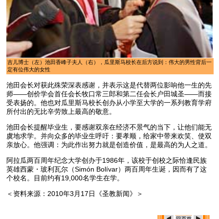
吉儿博士（左）池田香峰子夫人（右），瓜里斯马校长在后方说到：伟大的男性背后一
定有位伟大的女性
池田会长对获此殊荣深表感谢，并表示这是代替两位影响他一生的先
师——创价学会首任会长牧口常三郎和第二任会长户田城圣——而接
受表扬的。他也对瓜里斯马校长创办从小学至大学的一系列教育学府
所付出的无比辛劳致上最高的敬意。
池田会长提醒毕业生，要感谢双亲在经济不景气的当下，让他们能无
虞地求学。并向众多的毕业生呼吁：要孝顺，给家中带来欢笑、使双
亲放心。他强调：为此作出努力就是创造价值，是最高的为人之道。
阿拉瓜两百周年纪念大学创办于1986年，该校于创校之际恰逢民族
英雄西蒙・玻利瓦尔（Simón Bolívar）两百周年生诞，因而有了这
个校名。目前约有19,000名学生在学。
＜资料来源：2010年3月17日《圣教新闻》＞